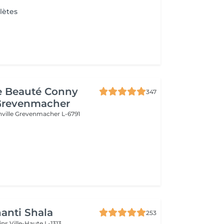
lètes
de Beauté Conny
347
Grevenmacher
nville
Grevenmacher L-6791
anti Shala
253
cins
Ville-Haute L-1313