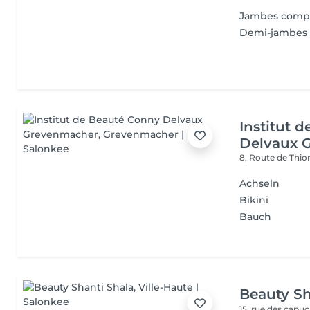
Jambes comp
Demi-jambes
Institut 
Delvaux 
8, Route de Thio
Achseln
Bikini
Bauch
Beauty Sh
15, rue des capu