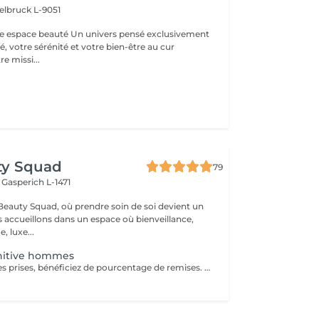
elbruck L-9051
 Un univers pensé exclusivement
, votre sérénité et votre bien-être au cur
e missi...
ty Squad
79
h
Gasperich L-1471
eauty Squad, où prendre soin de soi devient un
s accueillons dans un espace où bienveillance,
, luxe...
initive hommes
A partir de 2 zones prises, bénéficiez de pourcentage de remises. Plus d'informations durant votre rendez-vous d'information