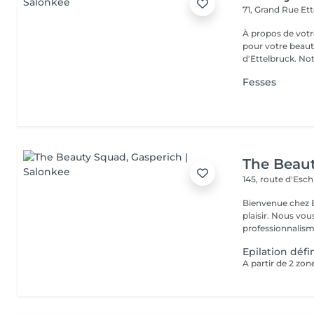
71, Grand Rue
Ett
À propos de votre espace beauté
pour votre beauté
d'Ettelbruck. Notr
Fesses
The Beau
145, route d'Esc
Bienvenue chez B
plaisir. Nous vou
professionnalisme
Epilation déf