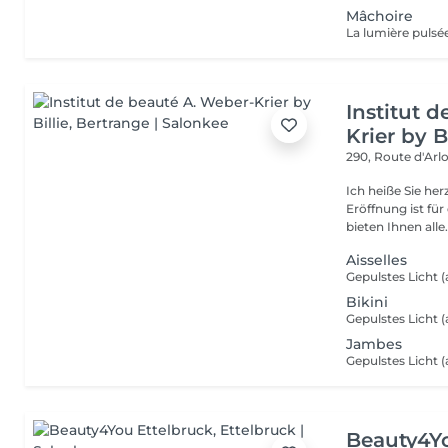
Mâchoire
Institut 
Krier by Bi
290, Route d'Arlo
Ich heiße Sie he
Eröffnung ist fü
bieten Ihnen alle.
Aisselles
Bikini
Jambes
Beauty4Yo