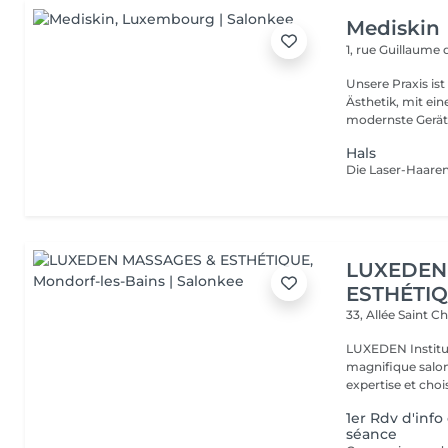
Mediskin
1, rue Guillaume
Unsere Praxis ist
Ästhetik, mit ein
modernste Gerät.
Hals
LUXEDEN
ESTHÉTI
33, Allée Saint C
LUXEDEN Institu
magnifique salon
expertise et choisi
1er Rdv d'info
séance