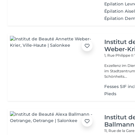
Epilation Lev
Épilation Aisel
Épilation Dem
Institut 
Weber-Kr
1, Rue Philippe II
Exzellenz im Dienst der Schönheit!
im Stadtzentrum u
Schönheits...
Fesses SIF inc
Pieds
Institut 
Ballmann
11, Rue de la Gar