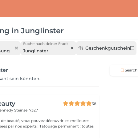
ung
in
Junglinster
Suche nach deiner Stadt
Geschenkgutschein
rnung
Junglinster
ster
Search
ssant sein könnten.
eauty
38
Kennedy
Steinsel 7327
 de beauté, vous pouvez découvrir les meilleures
 experts : Tatouage permanent : toutes