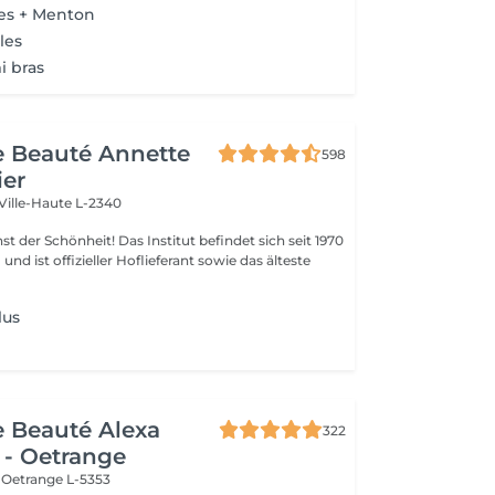
res + Menton
les
i bras
de Beauté Annette
598
ier
Ville-Haute L-2340
 Das Institut befindet sich seit 1970
nd ist offizieller Hoflieferant sowie das älteste
lus
de Beauté Alexa
322
 - Oetrange
e
Oetrange L-5353