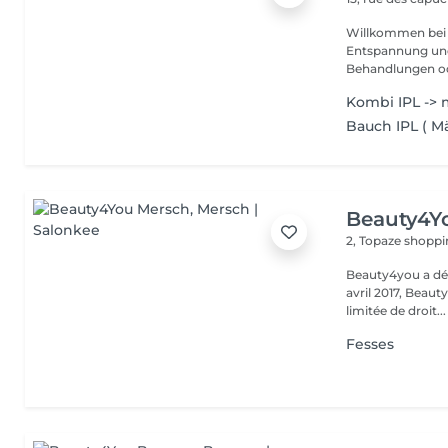
Willkommen bei P
Entspannung und Wohlbefin
Behandlungen ode
Kombi IPL -> m
Bauch IPL ( M
Beauty4Y
2, Topaze shoppi
Beauty4you a déb
avril 2017, Beau
limitée de droit...
Fesses