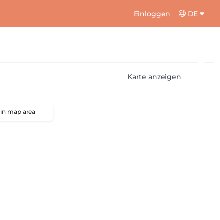
Einloggen
DE
Karte anzeigen
 in map area