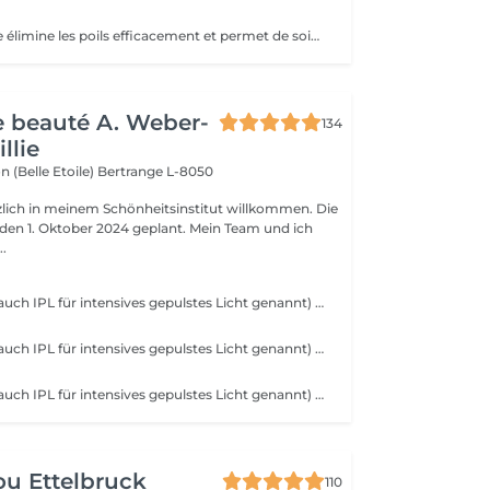
La lumière pulsée élimine les poils efficacement et permet de soigner les boutons de poils incarnés. ATTENTION - Ne pas mettre de crème et/ou de parfum sur la zone à épiler - Ne pas être sous traitement médicamenteux photo sensibilisant au moment de l'épilation
de beauté A. Weber-
134
llie
n (Belle Etoile)
Bertrange L-8050
rzlich in meinem Schönheitsinstitut willkommen. Die
r den 1. Oktober 2024 geplant. Mein Team und ich
..
Gepulstes Licht (auch IPL für intensives gepulstes Licht genannt) wirkt auf das Haar, indem es ein Licht sendet, das vom schwarzen Pigment des Haares absorbiert wird. Lokal gepulstes Licht wird zu Wärme. Es ist diese thermische Reaktion an der Haarwurzel (der Zwiebel), die das Nachwachsen verändert und verlangsamt. Ab den ersten Sitzungen fallen die Haare aus und wachsen immer weniger nach.
Gepulstes Licht (auch IPL für intensives gepulstes Licht genannt) wirkt auf das Haar, indem es ein Licht sendet, das vom schwarzen Pigment des Haares absorbiert wird. Lokal gepulstes Licht wird zu Wärme. Es ist diese thermische Reaktion an der Haarwurzel (der Zwiebel), die das Nachwachsen verändert und verlangsamt. Ab den ersten Sitzungen fallen die Haare aus und wachsen immer weniger nach.
Gepulstes Licht (auch IPL für intensives gepulstes Licht genannt) wirkt auf das Haar, indem es ein Licht sendet, das vom schwarzen Pigment des Haares absorbiert wird. Lokal gepulstes Licht wird zu Wärme. Es ist diese thermische Reaktion an der Haarwurzel (der Zwiebel), die das Nachwachsen verändert und verlangsamt. Ab den ersten Sitzungen fallen die Haare aus und wachsen immer weniger nach.
u Ettelbruck
110