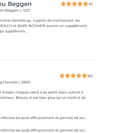
ou Beggen
121
gen
Beggen L-1221
otre clientèle qu`a partir de maintenant, les
 FRENCH et BABY BOOMER auront un supplément,
en raison du temps supplémen...
182
rg
Howald L-5850
 d'aider chaque client à se sentir bien, autant à
'extérieur. Beauty K est bien plus qu'un institut de
La lumière pulsée élimine les poils efficacement et permet de soigner les boutons de poils incarnés. ATTENTION - Ne pas mettre de crème et/ou de parfum sur la zone à épiler - Ne pas être sous traitement médicamenteux photo sensibilisant au moment de l'épilation
La lumière pulsée élimine les poils efficacement et permet de soigner les boutons de poils incarnés. ATTENTION - Ne pas mettre de crème et/ou de parfum sur la zone à épiler - Ne pas être sous traitement médicamenteux photo sensibilisant au moment de l'épilation