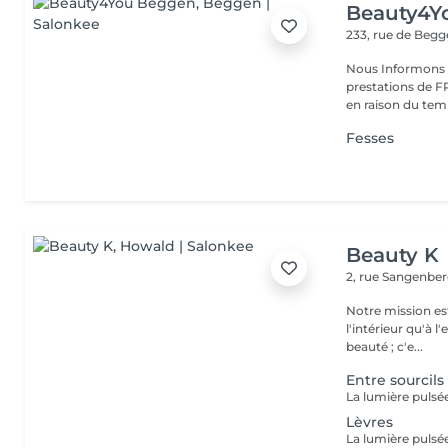
Beauty4Y
233, rue de Beg
Nous Informons n
prestations de
Fesses
Beauty K
2, rue Sangenbe
Notre mission est
l'intérieur qu'à l
beauté ; c'e...
Entre sourcils
Lèvres