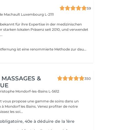
59
 de Machault
Luxembourg L-2111
 bekannt für ihre Expertise in der medizinischen
er starken lokalen Präsenz seit 2010, und verwendet
..
Die Laser-Haarentfernung ist eine renommierte Methode zur dauerhaften Entfernung unerwünschter Haare. In der Mediskin-Klinik stehen je nach Ihrem Fototyp drei Arten von Geräten zur Verfügung: Alexandrit, Nd-Yag und Diode. Während Ihrer ersten Sitzung führen wir eine Bewertung durch, um Ihre Ziele basierend auf Ihrem Haut- und Haartyp festzulegen.
 MASSAGES &
350
QUE
hristophe
Mondorf-les-Bains L-5612
t vous propose une gamme de soins dans un
 à Mondorf les Bains. Venez profiter de notre
ssez les soi...
 obligatoire, 40e à déduire de la 1ère