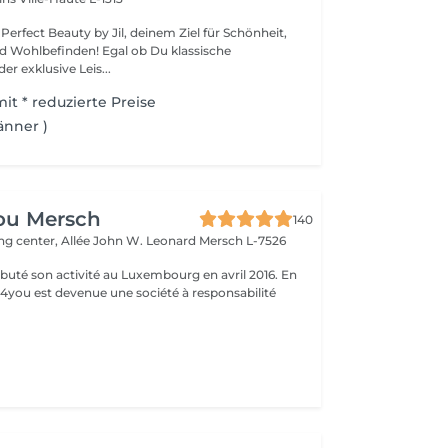
erfect Beauty by Jil, deinem Ziel für Schönheit,
den! Egal ob Du klassische
r exklusive Leis...
it * reduzierte Preise
änner )
ou Mersch
140
ng center, Allée John W. Leonard
Mersch L-7526
uté son activité au Luxembourg en avril 2016. En
ty4you est devenue une société à responsabilité