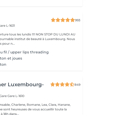
993
are L-1631
ture tous les lundis !!!! NON STOP DU LUNDI AU
pour n...
u fil / upper lips threading
ton et joues
nton
her Luxembourg-
849
 Gare
Gare L-1610
nsable, Charlene, Romane, Lea, Clara, Hanane,
e sont heureuses de vous accueillir toute la
à 18h dans...