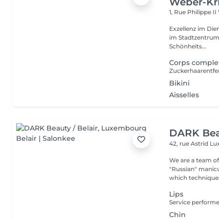
Weber-Kr
1, Rue Philippe II
Exzellenz im Dienst der Schönheit!
im Stadtzentrum u
Schönheits...
Corps comple
Bikini
Aisselles
DARK Beau
42, rue Astrid
Lu
We are a team of 
"Russian" manicure,
which techniques 
Lips
Chin