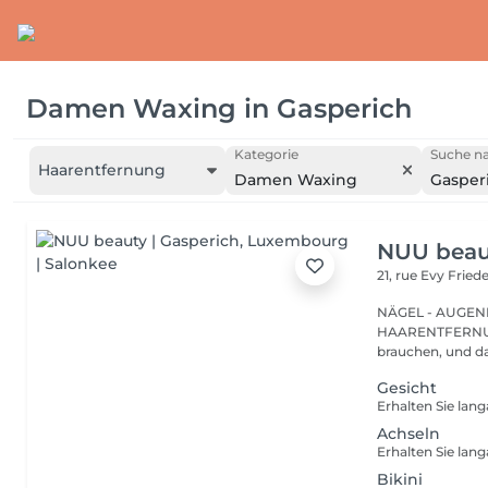
Damen Waxing
in
Gasperich
Kategorie
Suche na
Haarentfernung
Damen Waxing
Gasper
NUU beaut
21, rue Evy Fried
NÄGEL - AUGEN
HAARENTFERNUNG Gasperich ist für alle, die genau w
brauchen, und da
Gesicht
Achseln
Bikini