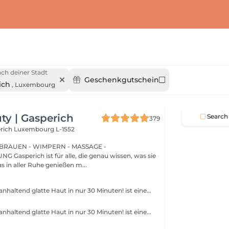
ch deiner Stadt
Geschenkgutschein
ich
,
Luxembourg
y | Gasperich
Search
379
erich
Luxembourg L-1552
BRAUEN - WIMPERN - MASSAGE -
issen, was sie
s in aller Ruhe genießen m...
Erhalten Sie langanhaltend glatte Haut in nur 30 Minuten! ist eine Methode zur Haarentfernung, bei der die Haare mitsamt der Haarfollikel mit warmem Wachs herausgezogen werden. Wie wird die Wachs-Epilation durchgeführt? - Vorbereitung (die Kosmetikerin trägt eine spezielle antiseptische Lotion auf die Haut auf) - Wachs wird aufgetragen (die Wachsmischung wird auf eine bestimmte Temperatur erhitzt und anschließend mit einem Holzspatel auf die Haut aufgetragen) - Enthaarung (nachdem das Wachs ausgehärtet ist, entfernt die Kosmetikerin die Wachsstreifen mit den Haaren durch scharfe Bewegungen) - Wachsreste werden entfernt (Wachsreste werden entfernt und Aloe-Vera-Creme wird aufgetragen) Altersbeschränkungen: empfohlenes Mindestalter ab 14 Jahren. Empfehlungen nach dem Eingriff: es wird empfohlen, innerhalb von 12 Stunden nach dem Eingriff kein heißes Bad zu nehmen, keine Sauna zu besuchen und nicht im Pool zu schwimmen, da dies zu Reizungen führen kann. Frequenz: einmal in 4 Wochen.
Erhalten Sie langanhaltend glatte Haut in nur 30 Minuten! ist eine Methode zur Haarentfernung, bei der die Haare mitsamt der Haarfollikel mit warmem Wachs herausgezogen werden. Wie wird die Wachs-Epilation durchgeführt? - Vorbereitung (die Kosmetikerin trägt eine spezielle antiseptische Lotion auf die Haut auf) - Wachs wird aufgetragen (die Wachsmischung wird auf eine bestimmte Temperatur erhitzt und anschließend mit einem Holzspatel auf die Haut aufgetragen) - Enthaarung (nachdem das Wachs ausgehärtet ist, entfernt die Kosmetikerin die Wachsstreifen mit den Haaren durch scharfe Bewegungen) - Wachsreste werden entfernt (Wachsreste werden entfernt und Aloe-Vera-Creme wird aufgetragen) Altersbeschränkungen: empfohlenes Mindestalter ab 14 Jahren. Empfehlungen nach dem Eingriff: es wird empfohlen, innerhalb von 12 Stunden nach dem Eingriff kein heißes Bad zu nehmen, keine Sauna zu besuchen und nicht im Pool zu schwimmen, da dies zu Reizungen führen kann. Frequenz: einmal in 4 Wochen.