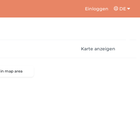
Einloggen
DE
Karte anzeigen
 in map area