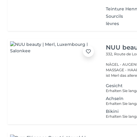
Teinture Henn
Sourcils
lèvres
NUU beaut
332, Route de 
NÄGEL - AUGEN
MASSAGE - HAARENTFERNUNG Hier
ist Merl das aller
Gesicht
Achseln
Bikini