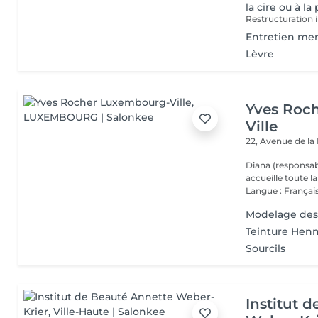
la cire ou à la
Restructuration i
Entretien mens
Lèvre
Yves Roc
Ville
22, Avenue de l
Diana (responsab
accueille toute 
Langue : Français
Modelage des
Teinture Henn
Sourcils
Institut 