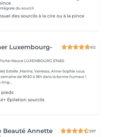
 pince
ntégrale du sourcil
uel des sourcils à la cire ou à la pince
her Luxembourg-
612
a Porte-Neuve
LUXEMBOURG 57480
le) Estelle ,Marina, Vanessa, Anne-Sophie vous
la semaine de 9h30 à 18h dans la bonne humeur !
 Ang...
 pieds
é+ Épilation sourcils
de Beauté Annette
597