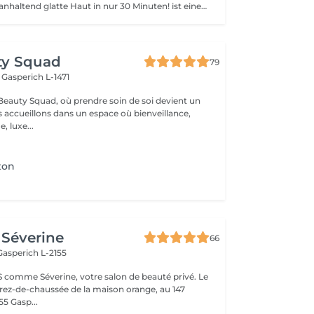
Erhalten Sie langanhaltend glatte Haut in nur 30 Minuten! ist eine Methode zur Haarentfernung, bei der die Haare mitsamt der Haarfollikel mit warmem Wachs herausgezogen werden. Wie wird die Wachs-Epilation durchgeführt? - Vorbereitung (die Kosmetikerin trägt eine spezielle antiseptische Lotion auf die Haut auf) - Wachs wird aufgetragen (die Wachsmischung wird auf eine bestimmte Temperatur erhitzt und anschließend mit einem Holzspatel auf die Haut aufgetragen) - Enthaarung (nachdem das Wachs ausgehärtet ist, entfernt die Kosmetikerin die Wachsstreifen mit den Haaren durch scharfe Bewegungen) - Wachsreste werden entfernt (Wachsreste werden entfernt und Aloe-Vera-Creme wird aufgetragen) Altersbeschränkungen: empfohlenes Mindestalter ab 14 Jahren. Empfehlungen nach dem Eingriff: es wird empfohlen, innerhalb von 12 Stunden nach dem Eingriff kein heißes Bad zu nehmen, keine Sauna zu besuchen und nicht im Pool zu schwimmen, da dies zu Reizungen führen kann. Frequenz: einmal in 4 Wochen.
ty Squad
79
h
Gasperich L-1471
eauty Squad, où prendre soin de soi devient un
s accueillons dans un espace où bienveillance,
, luxe...
ton
Séverine
66
Gasperich L-2155
 comme Séverine, votre salon de beauté privé. Le
u rez-de-chaussée de la maison orange, au 147
5 Gasp...