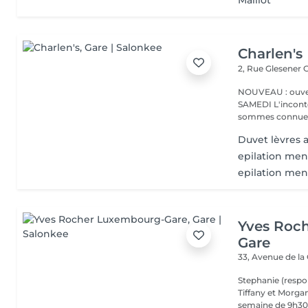
Maillot
Charlen's
2, Rue Glesener
G
NOUVEAU : ouver
SAMEDI L'incontournable institut de beauté à Luxembourg. Nous
sommes connues 
Duvet lèvres a
epilation men
epilation me
Yves Roc
Gare
33, Avenue de la
Stephanie (respo
Tiffany et Morgan
semaine de 9h30 