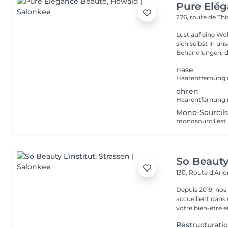
Pure Elé
276, route de Thi
Lust auf eine Wohlfühlpause? Gönnen 
sich selbst in unserem 
Behandlungen, die
nase
Haarentfernung 
ohren
Haarentfernung 
Mono-Sourcil
So Beauty 
130, Route d'Arl
Depuis 2019, nos
accueillent dans
votre bien-être et 
Restructuratio