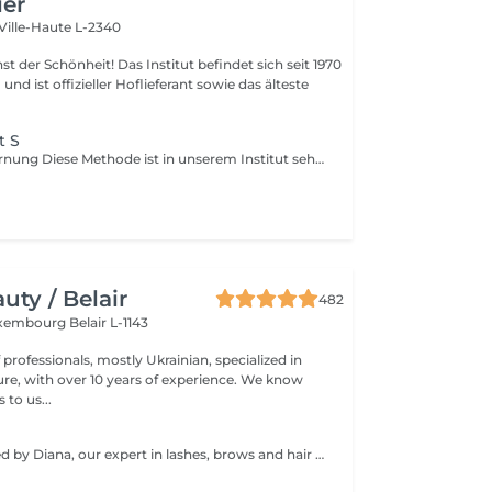
ier
Ville-Haute L-2340
 Das Institut befindet sich seit 1970
nd ist offizieller Hoflieferant sowie das älteste
t S
Zuckerhaarentfernung Diese Methode ist in unserem Institut sehr beliebt geworden. Die Zuckerpaste ist 100% natürlich. Sie basiert auf tausendjährigen Rezepten aus dem Nahen Osten und enthält ausschließlich Wasser und Zucker ohne chemische, aromatische oder färbende Substanzen. Die Paste ist hypoallergen und verursacht keine Hautreizungen. Sie gilt für alle Bereiche. Die Paste wird in das Follikel massiert, umhüllt die Haare, umgibt sie und schmiert sie. Die Extraktion erfolgt in natürlicher Haarwuchsrichtung. Es gibt keine gebrochenen Haare mehr im Follikel. Diese Technik verursacht keine Rötung oder Reizung der Haut. Ein nicht zu vernachlässigender Vorteil ist die Tatsache, dass Sie keine bestimmte Haarlänge haben müssen, da der Zucker anders als beim Wachs sehr kurze Haare effektiv entfernt. Wir empfehlen diese Methode auch Teenagern beim ersten Depilieren und bei Menschen, die eine vollständige Körperhaarentfernung wünschen, da sie viel weniger schmerzhaft ist als Wachsen.
ty / Belair
482
xembourg Belair L-1143
professionals, mostly Ukrainian, specialized in
 with over 10 years of experience. We know
to us...
Service performed by Diana, our expert in lashes, brows and hair removal, with over 10 years of experience, ensuring precision and high-quality results.