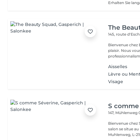
The Beau
145, route d'Esc
Bienvenue chez B
plaisir. Nous vou
professionnalisme
Aisselles
Lèvre ou Men
Visage
S comme 
147, Mühlenweg
Bienvenue chez S
salon se situe a
Muhlenweg, L-215