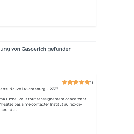
bung von Gasperich gefunden
18
 Porte-Neuve
Luxembourg L-2227
ma ruche! Pour tout renseignement concernant
z pas à me contacter Institut au rez-de-
cour du...