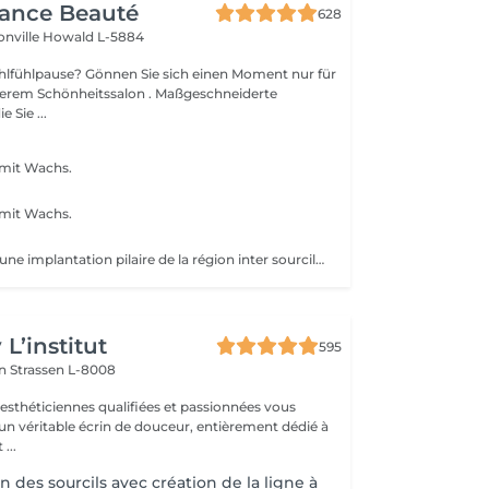
gance Beauté
628
onville
Howald L-5884
Sie sich einen Moment nur für
Schönheitssalon . Maßgeschneiderte
 Sie ...
mit Wachs.
mit Wachs.
s
monosourcil est une implantation pilaire de la région inter sourcilière, caractérisée par la confluence des deux sourcils à la base du nez.
L’institut
595
on
Strassen L-8008
 esthéticiennes qualifiées et passionnées vous
 un véritable écrin de douceur, entièrement dédié à
...
n des sourcils avec création de la ligne à