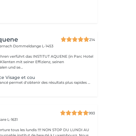
Aquene
214
ternach
Dommeldange L-1453
Jahren verführt das INSTITUT AQUENE (in Parc Hotel
 Klienten mit seiner Effizienz, seinen
len und se...
e Visage et cou
Ce traitement avancé permet d'obtenir des résultats plus rapides et plus durables, répondant ainsi à notre engagement de toujours privilégier le bien-être de nos clients. Les avantages de la radiofréquence: 1. Efficacité prouvée: La radiofréquence stimule la production de collagène et l'élastine, améliorant ainsi la fermeté et l'élasticité de la peau. 2. Résultats rapides: Dès les premières séances, vous pourrez observer une peau plus lisse, tonifiée et rajeunie. 3. Traitement non-invasif: La radiofréquence est une méthode sûre et non-chirurgicale, offrant une alternative douce aux interventions plus invasives. 4. Polyvalence: Ce traitement convient à divers types de peau et peut cibler plusieurs zones du corps, y compris le visage, le cou, l'abdomen et les cuisses. 5. Durabilité des résultats: En suivant un protocole de soins régulier, les effets de la radiofréquence se prolongent sur le long terme, apportant une amélioration continue de la texture et de l'apparence de la peau. Les contres indications: Bien que la radiofréquence soit largement reconnue pour sa sécurité et son efficacité, certaines contre-indications doivent être prises en compte: 1. Grossesse et allaitement: Il est déconseillé de subir un traitement à la radiofréquence pendant la grossesse ou l'allaitement. 2. Dispositifs médicaux implantés: Les personnes portant un pacemaker ou d'autres implants électroniques ne doivent pas utiliser ce traitement. 3. Problèmes de peau actifs: les affections cutanées
993
are L-1631
ture tous les lundis !!!! NON STOP DU LUNDI AU