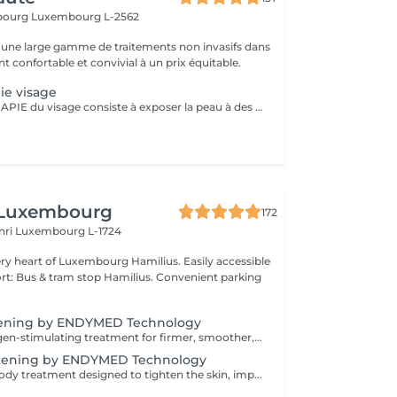
sbourg
Luxembourg L-2562
une large gamme de traitements non invasifs dans
 confortable et convivial à un prix équitable.
ie visage
La LUMINOTHÉRAPIE du visage consiste à exposer la peau à des lumières LED afin de stimuler le renouvellement cellulaire et améliorer l'éclat du teint.
 Luxembourg
172
nri
Luxembourg L-1724
f Luxembourg Hamilius. Easily accessible
s & tram stop Hamilius. Convenient parking
tening by ENDYMED Technology
A powerful collagen-stimulating treatment for firmer, smoother, and visibly rejuvenated skin. A non-invasive RadioFrequency treatment designed to tighten the skin, improve elasticity, and stimulate natural collagen production for a firmer, more lifted appearance. At GlowLab, we use the original EndyMed® system a clinically proven, medical-grade technology known for its deep, controlled dermal heating and safe, effective skin tightening results without downtime. This treatment works by delivering focused radiofrequency energy into the deeper layers of the skin, activating collagen remodeling and improving skin structure from within. AVAILABLE TREATMENT AREAS: - EYES targeted treatment for the delicate eye area to smooth fine lines and improve skin firmness. - DOUBLE CHIN improves jawline definition and reduces skin laxity in the submental area. - FACE + EYES enhances overall skin firmness, smooths texture, and softens fine lines. - FACE + EYES + NECK comprehensive lifting treatment to improve elasticity and restore a firmer, more youthful appearance. - FACE + EYES + NECK + NECKLINE full rejuvenation protocol for maximum skin tightening and overall skin quality improvement. INDICATIONS: - Loss of skin firmness and elasticity - Fine lines and early wrinkles - Mild to moderate skin laxity - Dull or tired-looking skin - Loss of definition in jawline or neck area CONTRAINDICATIONS: - Pregnancy and breastfeeding - Pacemaker or metal implants in the treatment area - Active skin infections or inflammation - Severe skin conditions - Recent aggressive aesthetic procedures AFTERCARE & RECOMMENDATIONS: - Avoid excessive heat exposure (sauna, hot baths) for 2448 hours - Keep the skin well hydrated - Use daily SPF protection - Maintain a consistent treatment schedule for best results A course of 6 sessions is recommended: the first 4 sessions performed weekly, followed by 2 sessions every 2 weeks for optimal and long-lasting results.
tening by ENDYMED Technology
A non-invasive body treatment designed to tighten the skin, improve elasticity, and enhance body contours using advanced radiofrequency technology. At GlowLab, we use the original EndyMed® system a clinically proven, medical-grade technology that delivers controlled thermal energy into the deeper layers of the skin, stimulating collagen production and improving skin structure from within. This treatment helps to firm the skin, improve tone, and visibly refine body contours, making it ideal for areas affected by skin laxity or loss of firmness. TREATMENT OPTIONS: - 30 minutes targeted treatment for smaller areas such as arms, inner thighs, or localized zones. - 45 minutes extended treatment for medium areas or combined zones. - 60 minutes comprehensive treatment for larger areas, including abdomen, thighs, or full contouring focus. INDICATIONS: - Loss of skin firmness and elasticity - Skin laxity (post-weight loss or postpartum) - Uneven skin texture - Decreased skin tone - Body contour refinement CONTRAINDICATIONS: - Pregnancy and breastfeeding - Pacemaker or metal implants in the treatment area - Active skin infections or inflammation - Severe skin conditions AFTERCARE & RECOMMENDATIONS: - Stay well hydrated to support metabolic processes - Avoid excessive heat exposure (sauna, hot baths) for 2448 hours - Maintain a consistent treatment schedule - Combine with a healthy lifestyle for optimal results A comfortable, no-downtime solution for firmer, smoother, and more sculpted body contours. A course of 6-8 sessions is recommended, performed weekly for optimal and long-lasting results.