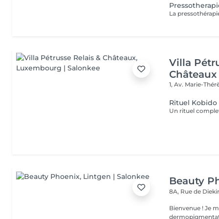
Pressotherapi
Villa Pétr
Châteaux
1, Av. Marie-Thé
Rituel Kobido
Beauty P
8A, Rue de Diek
Bienvenue ! Je m'appelle Marina. Passionnée par l'esthétique et la
dermopigmentatio