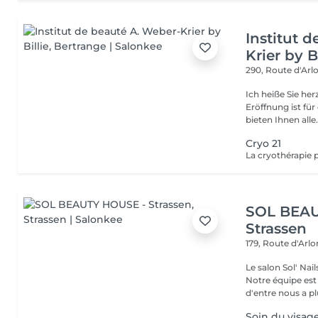
Institut 
Krier by Bi
290, Route d'Arlo
Ich heiße Sie he
Eröffnung ist fü
bieten Ihnen alle.
Cryo 21
SOL BEAU
Strassen
179, Route d'Arl
Le salon Sol' Na
Notre équipe es
d'entre nous a plu
Soin du visag