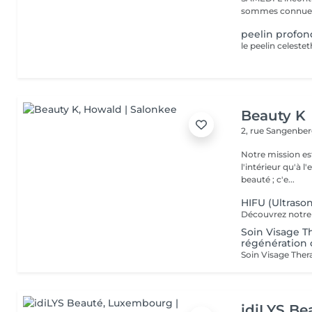
sommes connues 
peelin profon
Beauty K
2, rue Sangenbe
Notre mission est
l'intérieur qu'à l
beauté ; c'e...
HIFU (Ultrason
Soin Visage Th
régénération c
idiLYS Be