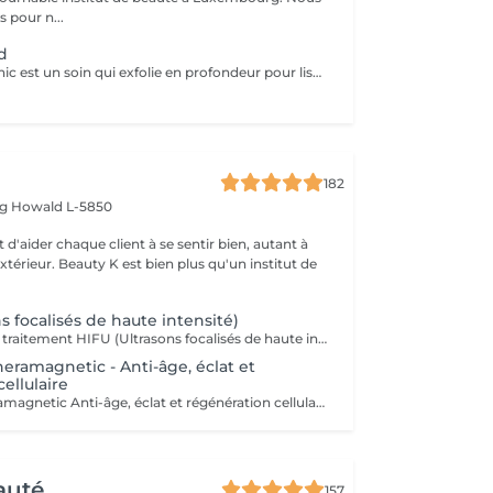
pour n...
d
le peelin celestethic est un soin qui exfolie en profondeur pour lisser la peau raviver leclat du teint et attenuer les imperfections ideal pour retrouver une peau lumineuse et uniforme ce soin traite les cicatrices l,acne les taches pigmentaires le masque de grossesse ect nous sommes a votre disposition pour toutes questions :)
182
rg
Howald L-5850
 d'aider chaque client à se sentir bien, autant à
'extérieur. Beauty K est bien plus qu'un institut de
s focalisés de haute intensité)
Découvrez notre traitement HIFU (Ultrasons focalisés de haute intensité) : le soin anti-âge révolutionnaire pour visage, cou et décolleté. Commencez votre expérience par un rendez-vous d'information personnalisé, lors duquel nous analyserons ensemble la zone que vous souhaitez traiter. C'est aussi l'occasion de répondre à toutes vos questions et de vous familiariser avec les avantages de cette technologie de pointe. Notre soin HIFU est la solution idéale pour ceux qui recherchent un rajeunissement sans aiguilles ni chirurgie. Utilisant des ultrasons de haute intensité, ce traitement cible les couches profondes de la peau pour stimuler la production de collagène et d'élastine, entraînant un effet liftant et raffermissant visible. Parfait pour atténuer les signes de vieillissement tels que les rides, la perte de fermeté, et même les cicatrices sur le visage et le corps, le soin HIFU redonne à votre peau une apparence plus jeune et revitalisée. Les résultats peuvent être perceptibles dès la première séance, avec des améliorations continues au fil du temps. Transformez votre peau avec notre soin HIFU un véritable tournant dans les traitements esthétiques modernes, alliant efficacité et sécurité pour révéler votre beauté naturelle sans temps de récupération.
eramagnetic - Anti-âge, éclat et
ellulaire
Soin Visage Theramagnetic Anti-âge, éclat et régénération cellulaire Le Theramagnetic visage est un soin non-invasif nouvelle génération qui combine la micro-aspiration douce et les champs magnétiques pulsés à résonance stochastique (CMPS) pour redonner au visage toute sa lumière, sa fermeté et sa vitalité. Grâce à sa pièce à main spécialement conçue pour les zones délicates du visage et du cou, ce traitement stimule les fibroblastes, relance la production de collagène et d'élastine, améliore la microcirculation et facilite l'oxygénation cellulaire. Résultats : Effet liftant visible dès la première séance Peau plus lisse, plus ferme et plus lumineuse Réduction des rides, des poches et des signes de fatigue Amélioration de la texture et de l'éclat du teint Sans aiguille, sans douleur et 100 % relaxant, ce soin visage s'adresse à toutes les personnes souhaitant un effet rajeunissant naturel et durable. Recommandation : une cure de 6 séances espacées d'une semaine pour un effet régénérant profond et durable. Idéal en prévention du vieillissement ou en soin intensif.
auté
157