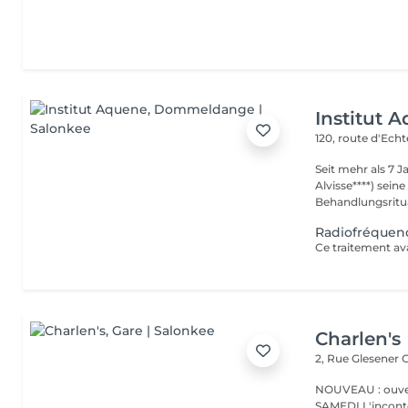
Institut 
120, route d'Ech
Seit mehr als 7 
Alvisse****) seine
Behandlungsritua
Radiofréquenc
Charlen's
2, Rue Glesener
G
NOUVEAU : ouver
SAMEDI L'incontournable institut de beauté à Luxembourg. Nous