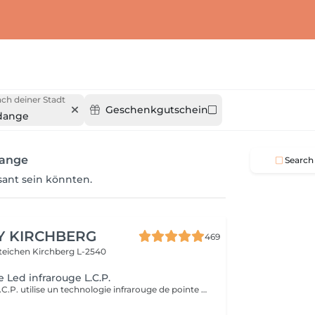
ch deiner Stadt
Geschenkgutschein
dange
dange
Search
ssant sein könnten.
Y KIRCHBERG
469
steichen
Kirchberg L-2540
 Led infrarouge L.C.P.
Le masque Led L.C.P. utilise un technologie infrarouge de pointe qui stimule la vitalité et amplifie les traitements de la peau. Réduit les signes du vieillissent, aide a réduire les imperfections ,illumine la peau, aide au renouvellement cellulaire ,atténue les rougeur de la peau