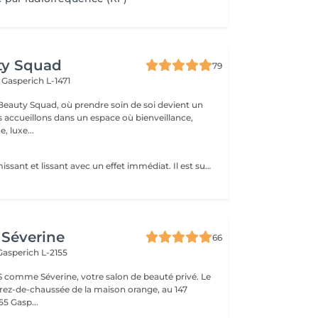
ty Squad
79
h
Gasperich L-1471
eauty Squad, où prendre soin de soi devient un
s accueillons dans un espace où bienveillance,
, luxe...
Soin Ultra-raffermissant et lissant avec un effet immédiat. Il est sur-concentré en principes actifs afin de restructurer et de donner de l'élasticité à la peau. Son effet tenseur et restructurant intensif favorise la synthèse de collagène et d'élastine en diminuant le relachement et en redonnant du volume aux tissus. Le soin idéal pour restructurer, repulper lisser et rendre de l'élasticité à la peau. 1 soin : 135€ Forfait 5 soins : 610€
Séverine
66
Gasperich L-2155
 comme Séverine, votre salon de beauté privé. Le
u rez-de-chaussée de la maison orange, au 147
5 Gasp...