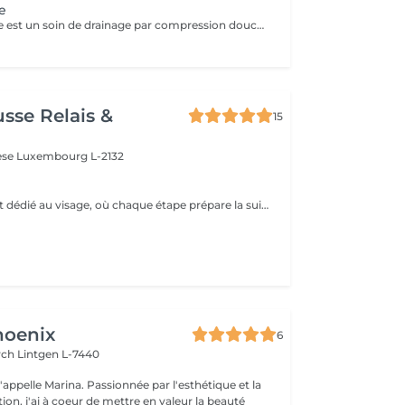
e
La pressothérapie est un soin de drainage par compression douce qui stimule la circulation et favorise l'élimination des toxines. Elle procure une agréable sensation de légèreté, aide à soulager les jambes lourdes et offre un véritable moment de détente. À découvrir ponctuellement pour une pause bien-être ou en cure pour des résultats optimisés. Elle s'associe parfaitement à un soin du visage, un Lash Lift ou toute autre prestation.
usse Relais &
15
rèse
Luxembourg L-2132
Un rituel complet dédié au visage, où chaque étape prépare la suivante. Nettoyage en douceur, masque actif, puis le massage lift japonais ancestral aux mouvements précis et enveloppants, qui sculpte les traits, redessine l'ovale et relance la micro-circulation. Un art du geste transmis depuis des générations, pour un teint repulpé et un visage visiblement retendu dès la première séance.
hoenix
6
irch
Lintgen L-7440
n, j'ai à coeur de mettre en valeur la beauté