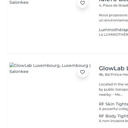
4, Place de Stra
Nous proposons 
un environnement
Luminothérap
GlowLab
9b, Bd Prince He
Located in the very heart o
by public transport: Bu
nearby: - Mo...
RF Skin Tigh
RF Body Tigh