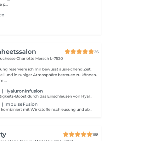
 p...
ce
nheetssalon
26
Duchesse Charlotte
Mersch L-7520
ung reserviere ich mir bewusst ausreichend Zeit,
ell und in ruhiger Atmosphäre betreuen zu können.
m ...
| HyaluronInfusion
Intensiver Feuchtigkeits-Boost durch das Einschleusen von Hyaluronsäure mittels NIederschall. Für pralle, durchfeuchtete Haut.
| ImpulseFusion
Gewebsmassage kombiniert mit Wirkstoffeinschleusung und abschließender Versiegelung der Haut. Für maximale Pflege und Schutz.
ty
168