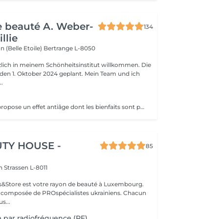
de beauté A. Weber-
134
llie
n (Belle Etoile)
Bertrange L-8050
rzlich in meinem Schönheitsinstitut willkommen. Die
r den 1. Oktober 2024 geplant. Mein Team und ich
..
La cryothérapie propose un effet antiâge dont les bienfaits sont particulièrement tangibles: Raffermissement des tissus Réduction des rides Effacement du double menton
TY HOUSE -
85
on
Strassen L-8011
ils&Store est votre rayon de beauté à Luxembourg.
t composée de PROspécialistes ukrainiens. Chacun
s...
e par radiofréquence (RF)