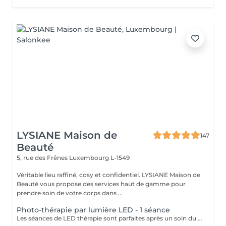
LYSIANE Maison de
147
Beauté
5, rue des Frênes
Luxembourg L-1549
Véritable lieu raffiné, cosy et confidentiel. LYSIANE Maison de
Beauté vous propose des services haut de gamme pour
prendre soin de votre corps dans ...
Photo-thérapie par lumière LED - 1 séance
Les séances de LED thérapie sont parfaites après un soin du visage complet ou ponctuellement, 1 à 2 fois par semaine. Pour un soin anti-âge, la couleur à privilégier est le rouge, elle peut réduire l'inflammation, stimuler la production de collagène et renforcer la peau. La lumière bleue a des propriétés antibactériennes qui préviennent les éruptions cutanées et peut aider à lutter contre l'acné et les dermatoses. La lumière verte dite anti-taches : elle aide à réduire la production de mélanine à l'origine des tâches brunes et cernes hyperpigmentés, tout en calmant la rosacée responsable de rougeurs. La lumière jaune calme les rougeurs, elle améliore la circulation sanguine et lymphatique et a ainsi un effet drainant, anti-oedème. Les séances sont totalement indolores, il n'y a aucune suite et au contraire, la séance est un moment de détente et de relaxation aux vertus anti-inflammatoire et anti-douleurs. Contres indications : Les peaux blessées, brûlées ou irritées Les maladies auto-immunes Epilepsie Port d'un pace maker ou autres implants actifs Grossesse Traitement à base de médicaments photo-sensibilisants