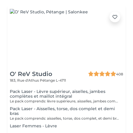
O' ReV Studio
408
183, Rue d'Athus
Pétange L-4711
Pack Laser - Lèvre supérieur, aiselles, jambes
complètes et maillot intégral
Le pack comprends: lèvre supérieure, aisselles, jambes complètes et mailot intégral. Contre indications: Le laser est contre indiqué si vous: - Prenez de la vitamine A, B, C, D. - Prenez d'anti-inflammatoires et de cortisone - Prenez d'antibiotiques - Êtes enceinte - Allaitez - Avez des maladies auto-immunes - Avez des maladies de la peau - Avez de la cicatrisation keloides (problème avec la cicatrisation de la peau) Eviter le solarium 2 semaines avant et après les séances.
Pack Laser - Aisselles, torse, dos complet et demi
bras
Le pack comprends: aisselles, torse, dos complet, et demi bras. Contre indications: Le laser est contre indiqué si vous: - Prenez de la vitamine A, B, C, D. - Prenez d'anti-inflammatoires et de cortisone - Prenez d'antibiotiques - Êtes enceinte - Allaitez - Avez des maladies auto-immunes - Avez des maladies de la peau - Avez de la cicatrisation keloides (problème avec la cicatrisation de la peau) Eviter le solarium 2 semaines avant et après les séances.
Laser Femmes - Lèvre