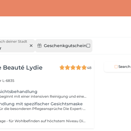
ch deiner Stadt
Geschenkgutschein
r
de Beauté Lydie
Search
48
r L-6835
esichtsbehandlung
Die Behandlung beginnt mit einer intensiven Reinigung und einem Gesichtswasser das Ihre Haut neutralisiert und beruhigt. Make-Up und Umwelteinflüsse werden sanft entfernt. Bei der anschließenden Behandlung werden ausschließlich auf die Bedürfnisse Ihrer Haut abgestimmte Produkte verwendet. Mit einem Peeling werden die oberste Zelllagen der Haut abgetragen und die Poren werden geöffnet. Unreinheiten der Haut werden professionell und sanft entfernt. Nach der Tiefenausreinigung freut sich die Haut auf eine entspannende Massage bei der Sie die Augen schließen dürfen und einfach nur genießen können. Eine wirkstoffreiche Maske rundet alles ab. Mit einer Pflegenden Creme wird die Behandlung abgeschlossen und Sie können entspannt in Ihren weiteren Tag starten. Diese Behandlung ist für alle Hauttypen geeignet.
ndlung mit spezifischer Gesichtsmaske
Aroma Expert - für die besonderen Pflegeansprüche Die Expert-Behandlungen sind die exklusivsten Decleor Behandlungen für höchste Pflegeansprüche. Neben den Ihrem Hauttyp entsprechenden Aromessencen und Baumes werden die konzentrierten Spezialmasken, die kurz vor dem Auftragen verrührt werden, in das Behandlungsritual integriert. - Maske Hydra Force für feuchtigkeitsarme Haut - Maske Aroma Lisse für sehr müde Haut - Maske Mate and Pure für Misch- und ölige Haut - Maske Harmonie Douceur Expert für empfindliche Haut Elemente der Aroma Expert Behandlung: Reinigungsritual (Reinigung, Intensivreinigung, mildes Peeling), Tiefenausreinigung und Massage für Gesicht, Hals und Dekolleté,Tagespflege. Diese Behandlung ist für alle Hauttypen geeignet.
GesichtAromassage - für Wohlbefinden auf höchstem Niveau Dies ist eine sanfte Massagebehandlung für alle, die Stressabbau, Beruhigung und Entspannung suchen, für entspannte Gesichtszüge und einen leuchtenden Teint. Genießen Sie die wohltuende Kraft Ätherischer Öle. Elemente der Aromassage Behandlung: Reinigungsritual (Reinigung, Intensivreinigung, mildes Peeling), Massage für Gesicht, Hals und Dekolleté, Maske, Tagespflege. Diese Behandlung ist für alle Hauttypen geeignet.