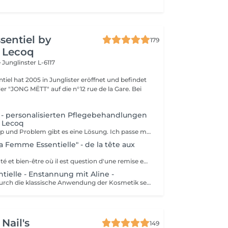
ssentiel by
179
 Lecoq
e
Junglinster L-6117
ntiel hat 2005 in Junglister eröffnet und befindet
 der "JONG MËTT" auf die n°12 rue de la Gare. Bei
s - personalisierten Pflegebehandlungen
e Lecoq
Für jeden Hauttyp und Problem gibt es eine Lösung. Ich passe meine Behandlungen ihren Bedürfnissen an und sorge für die beste Pflege und den besten Effekt. Von der klassichen Reinigung mit Peeling, bis zur spezifischen Antiagingpflege wird die Essentielle Pflege zur einem Wohltuend und entspannten Erlebnis. Ich werde Ihnen je nach Diagnose verschiedene Pflegen empfehlen die zeitlich und preislich unterschiedlich sein können. So erleben Sie eine Hyaluronsäure Pflegebehandlung, ein thermisches tiefwirkenedes Peeling oder ein Glycopeeling (neu!, gegen Hautpigmentflecken oder bei sehr trockene Haut zu empfehlen) für ein langanhaltendes Effekt. Zusätzliche Behandlungen, wie z.b. Wimpern-und Augenbrauenfärben, Enthaarung sind zusätzlich zu buchen und nicht im Preis der Behandlung inbegriffen. Op empfindliche, unreine, trockene Haut, wir werden die passende Pflege finden. Das plus an der Behandlung: die Massage natürlich!
a Femme Essentielle" - de la tête aux
Un rituel de beauté et bien-être où il est question d'une remise en beauté de la tête aux pieds. Plus qu'un simple soin, le Rituel La Femme Essentielle est une parenthèse bien-être et beauté. Entre les mains expérimentées de Catherine Lecoq vous vous laisserez porter et surprendre. 2h30-3h lors desquelles vous n'avez rien à faire, ni à penser. Je m'en charge pour vous et je ne laisserai rien au hasard. Résultat: un émerveillement et un changement subtile pour vous embellir. Le rituel comprend un - soin du visage - remise en beauté des mains et pieds - remise en beauté des cils et sourcils - massages relaxants personnalisés -
tielle - Enstannung mit Aline -
Eine Pflege die durch die klassische Anwendung der Kosmetik sehr überzeugend ist. Entspannung, Hydratation, Peeling und Modelage...zum Loslassen. Wählen Sie Ihre passende "Paus Essentielle" Also, nur zu! Der Plus: Alles!
Nail's
149