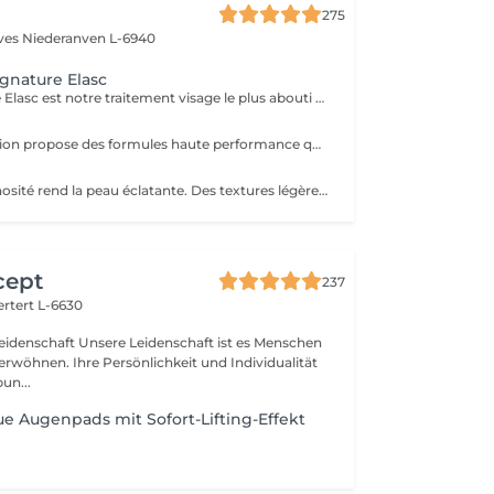
275
èves
Niederanven L-6940
ignature Elasc
Le soin Signature Elasc est notre traitement visage le plus abouti et personnalisé. Conçu spécialement pour vous, par notre équipe, ce rituel est une véritable expérience sensorielle pour vous détendre, raviver l'éclat de votre teint, redessiner les contours de votre visage et revitaliser votre peau en profondeur. Ce soin multi-actions combine des produits cosméceutiques ultra-performants, des gestes experts et l'utilisation de pierres en quartz rose ou de jade verte en fonction de votre peau. Le soin débute par un nettoyage précis de votre peau et par une exfoliation douce aux manuvres stimulantes pour lisser et illuminer le teint. Après un travail technique avec la pierre et la pose d'un masque crème spécifique vient le massage Signature : une combinaison de manuvres liftantes, drainantes, tonifiantes et sculptantes avec une huile de haute qualité. Votre peau est ainsi lumineuse, décongestionnée, hydratée, liftée et raffermie. Ce soin Signature Elasc convient à tous les types de peau : teint terne, peau déshydratée, perte de fermeté, premiers signes de l'âge mais aussi pour toute personne ayant besoin d'une pause bien-être ou recherchant le cocooning et la chaleur caractéristiques à notre institut Elasc.
Le rituel d'hydration propose des formules haute performance qui s'attaquent stratégiquement à tous les paramètres de la déshydratation. Ciblés, ils améliorent le manteau hydrolipidique, la teneur en NMF est le ciment intercellulaire.
Le rituel de luminosité rend la peau éclatante. Des textures légères et fraïches affinent le grain de peau pour une peau qui brille de santé et de pureté - une beauté éclatante.
cept
237
rtert L-6630
idenschaft ist es Menschen
verwöhnen. Ihre Persönlichkeit und Individualität
un...
 Augenpads mit Sofort-Lifting-Effekt