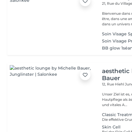
21, Rue du Villag
Bienvenue dans u
être, dans une a
dans un univers r.
Soin Visage 
Soin Visage 
BB glow 1séa
aesthetic
Bauer
12, Rue Hiehl
Jung
Unser Ziel ist e
Hautpflege als ä
und vitales A...
Classic Treat
Skin Cell