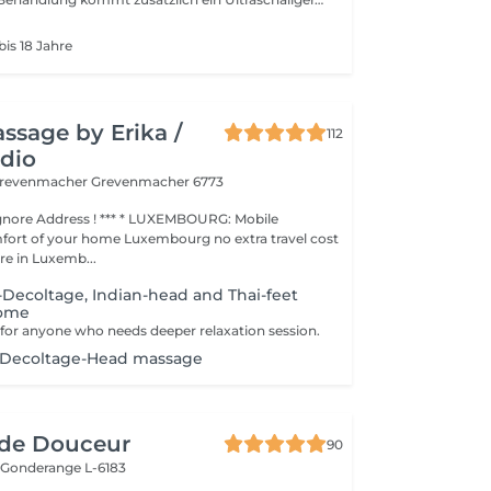
bis 18 Jahre
ssage by Erika /
112
dio
 Grevenmacher
Grevenmacher 6773
ess ! *** * LUXEMBOURG: Mobile
fort of your home Luxembourg no extra travel cost
e in Luxemb...
l-Decoltage, Indian-head and Thai-feet
home
r for anyone who needs deeper relaxation session.
l-Decoltage-Head massage
de Douceur
90
e
Gonderange L-6183