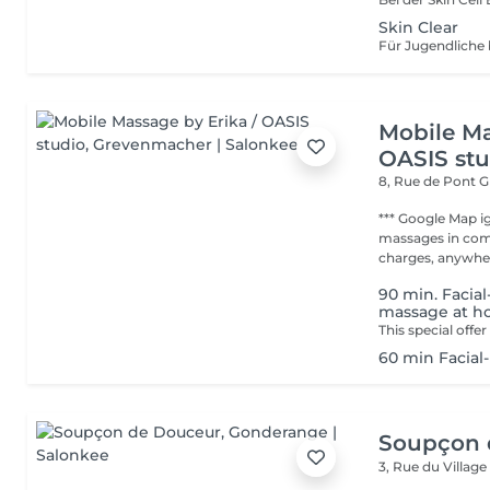
Skin Clear
Für Jugendliche 
Mobile Ma
OASIS stu
8, Rue de Pont
*** Google Map ignore Addr
massages in com
charges, anywher
90 min. Facia
massage at 
This special offe
60 min Facia
Soupçon 
3, Rue du Villag