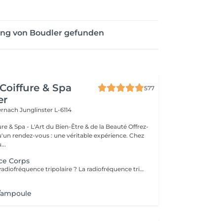
ung von Boudler gefunden
Coiffure & Spa
577
er
ternach
Junglinster L-6114
& Spa - L'Art du Bien-Être & de la Beauté Offrez-
un rendez-vous : une véritable expérience. Chez
..
ce Corps
Qu'est-ce que la radiofréquence tripolaire ? La radiofréquence tripolaire est l'une des méthodes non invasives les plus efficaces pour raffermir et tonifier visiblement la peau. La peau perd naturellement son élasticité et sa souplesse à cause du processus de vieillissement ou des fluctuations de poids, et à mesure que la peau s'amincit, les signes du temps deviennent plus fréquents. L'énergie radiofréquence stimule la contraction des fibres de collagène existantes et la production de nouvelles cellules pour lisser, tonifier et raffermir la peau. Les zones de traitement comprennent : Cou (uniquement sur les côtés et jamais devant); Double menton - Double menton ; Front; Autour des yeux; Joues; moustache chinoise; région de la mâchoire.
/ampoule