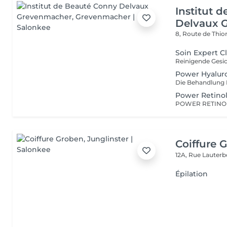
Institut 
Delvaux 
8, Route de Thio
Soin Expert C
Power Hyalur
Power Retino
Coiffure 
12A, Rue Lauter
Épilation