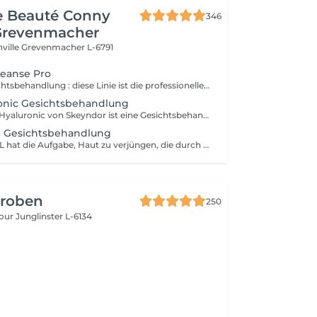
de Beauté Conny
346
Grevenmacher
nville
Grevenmacher L-6791
leanse Pro
Reinigende Gesichtsbehandlung : diese Linie ist die professionelle Kosmetiklinie im Bereich der Gesichtsdermohygiene. Expert Cleanse Pro wurde mit umweltverträglichen Produkten formuliert und ist neben der gründlichen Reinigung und Pflege ideal für die Vorbereitung der Haut.
onic Gesichtsbehandlung
Die Behandlung Hyaluronic von Skeyndor ist eine Gesichtsbehandlung, die Hyaluronsäure nutzt, um Feuchtigkeit zu spenden, die Haut zu straffen und ein pralleres Aussehen zu fördern. Sie belebt trockenere Haut, glättet feine Linien und verbessert die Hautstruktur durch intensive Feuchtigkeitszufuhr sowie pflegende Inhaltsstoffe.
l Gesichtsbehandlung
POWER RETINOL hat die Aufgabe, Haut zu verjüngen, die durch natürliche Ursachen oder durch die Sonne gealtert ist (Lichtalterung).
Groben
250
bour
Junglinster L-6134