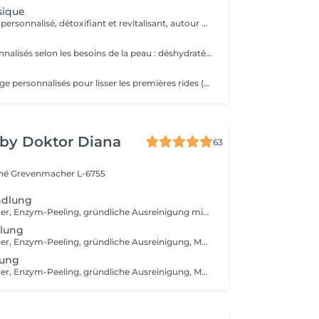
sique
Soin aromatique personnalisé, détoxifiant et revitalisant, autour d'un nettoyage profond en 5 phases exclusives
Trois soins personnalisés selon les besoins de la peau : déshydratée (HYDRALESSENCE), dénutrie, sèche à très sèche (NUTRILESSENCE) ou sensible, avec rougeurs (CALMESSENCE)
Trois soins anti-âge personnalisés pour lisser les premières rides (ELASTINE), combler les rides profondes (TIME RESIST), ou raffermir l'ovale du visage (OPTIMIZER)
 by Doktor Diana
63
ché
Grevenmacher L-6755
ndlung
Abreinigung, Toner, Enzym-Peeling, gründliche Ausreinigung mit Hydrafacial Gerät, manuelle Ausreinigung (nach dem Bedarf), beruhigende Vliesmaske, Abschlusspflege, Sonnenschutzcreme
dlung
Abreinigung, Toner, Enzym-Peeling, gründliche Ausreinigung, Massage, Wirkstoffeinschleusen mit Kalt- und Heißhammergerät, Vliesmaske, Abschlusspflege, Sonnenschutzcreme
lung
Abreinigung, Toner, Enzym-Peeling, gründliche Ausreinigung, Massage, Radiofrequenzbehandlung, Vliesmaske, Abschlusspflege, Sonnenschutzcreme