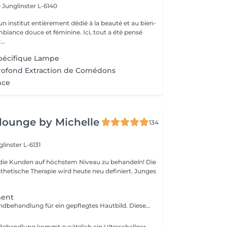
e
Junglinster L-6140
n institut entièrement dédié à la beauté et au bien-
mbiance douce et féminine. Ici, tout a été pensé
..
Spécifique Lampe
Profond Extraction de Comédons
nce
 lounge by Michelle
134
linster L-6131
s, die Kunden auf höchstem Niveau zu behandeln! Die
sthetische Therapie wird heute neu definiert. Junges
ment
Die effektive Grundbehandlung für ein gepflegtes Hautbild. Diese Behandlung wird hauptsächlich mit Produkten durchgeführt.Classic Treatment ist eine Behandlung die die Funktionen der Haut wieder aufbaut, die Haut stabilisiert und der trockenen Haut neue Geschmeidigkeit und Vitalität verleiht.
Bei der Skin Cell Behandlung kommt zusätzlich ein Ultraschallgerät zum Einsatz. Das Ultraschallgerät dient als Wirkungsverstärker für eine Reihe von Produkten. Durch den Einsatz von Ultraschalltechnik werden die Wirkstoffe in ihrer molekularen Struktur verkleinert, wodurch sie tiefer in die Haut vordringen und dort ihre volle Wirkung entfalten können. Hierbei wird die Regeneration der Haut stimuliert. Für eine schöne, strahlende und straffe Haut.