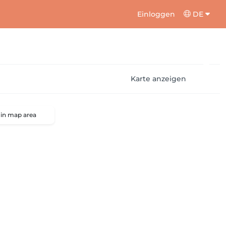
Einloggen
DE
Karte anzeigen
 in map area