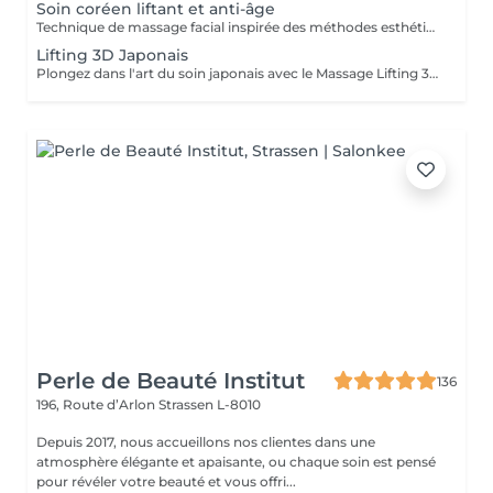
Soin coréen liftant et anti-âge
Technique de massage facial inspirée des méthodes esthétiques coréennes, conçue pour travailler en profondeur la peau, les muscles et les ligaments de soutien du visage. Ces structures jouent un rôle essentiel dans la fermeté et le maintien naturel des tissus. Grâce à des manuvres sculptantes, des pressions profondes et la stimulation de points spécifiques, ce soin relance la circulation sanguine et lymphatique, détend les tensions musculaires et revitalise les tissus. Le travail ciblé sur les ligaments de rétention du visage aide à soutenir les tissus, améliorer la tonicité et redessiner l'ovale du visage, pour un effet liftant naturel et un aspect plus jeune et reposé. Bénéfices du soin : - effet liftant naturel - peau plus ferme et tonifiée - contours du visage redéfinis - diminution des tensions et des gonflements - teint plus lumineux et revitalisé.
Lifting 3D Japonais
Plongez dans l'art du soin japonais avec le Massage Lifting 3D, une technique manuelle puissante qui lifte naturellement le visage tout en procurant une détente profonde. Par des gestes précis et dynamiques, ce soin stimule les muscles, redessine les contours, lisse les rides et ravive l'éclat dès la première séance. Formées directement par la créatrice de la méthode venue du Japon, nous vous offrons un soin authentique et hautement efficace, agissant autant sur la beauté du visage que sur l'équilibre global du corps et de l'esprit.
Perle de Beauté Institut
136
196, Route d’Arlon
Strassen L-8010
Depuis 2017, nous accueillons nos clientes dans une
atmosphère élégante et apaisante, ou chaque soin est pensé
pour révéler votre beauté et vous offri...