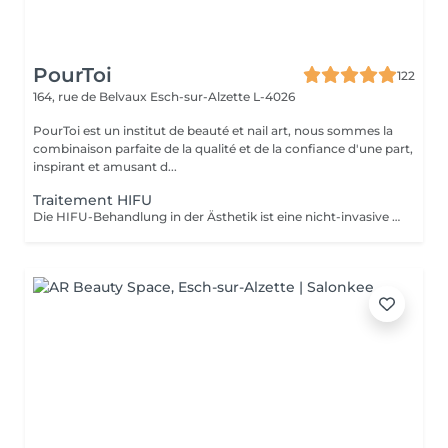
PourToi
122
164, rue de Belvaux
Esch-sur-Alzette L-4026
PourToi est un institut de beauté et nail art, nous sommes la
combinaison parfaite de la qualité et de la confiance d'une part,
inspirant et amusant d...
Traitement HIFU
Die HIFU-Behandlung in der Ästhetik ist eine nicht-invasive Technik, die fokussierten Ultraschall verwendet, um die Haut zu erwärmen und zu stimulieren, Fett zu reduzieren oder die Straffheit zu fördern (z. B. bei der Gesichtsverjüngung), mit Präzision und ohne Operation. Vorbehaltlich einer ersten Bewertung.