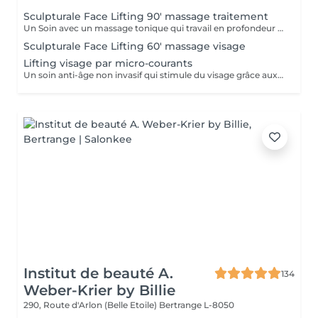
Sculpturale Face Lifting 90' massage traitement
Un Soin avec un massage tonique qui travail en profondeur les muscles de votre visage en interne et en externe. RESULTATS: - Rajeunissement naturel sans injections - Amélioration du tonus musculaire (fitness passif du visage) - Action drainage, detoxication - Enrichissement en oxygène - Amélioration de la microcirculation - Disparition de double menton - La peau devient plus lisse et plus élastique
Sculpturale Face Lifting 60' massage visage
Lifting visage par micro-courants
Un soin anti-âge non invasif qui stimule du visage grâce aux micro-courants. Il raffermit la peau, améliore l'ovale du visage et procure un effet lifting immédiat.
Institut de beauté A.
134
Weber-Krier by Billie
290, Route d'Arlon (Belle Etoile)
Bertrange L-8050