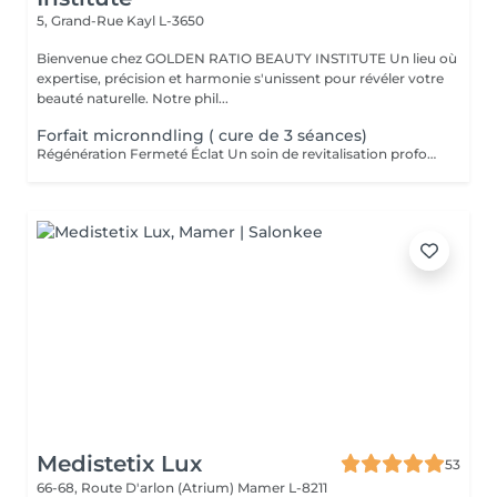
5, Grand-Rue
Kayl L-3650
Bienvenue chez GOLDEN RATIO BEAUTY INSTITUTE Un lieu où
expertise, précision et harmonie s'unissent pour révéler votre
beauté naturelle. Notre phil...
Forfait micronndling ( cure de 3 séances)
Régénération Fermeté Éclat Un soin de revitalisation profonde qui stimule naturellement la peau grâce à de micro-aiguilles très fines. Le microneedling crée de minuscules perforations à la surface de la peau, déclenchant un processus de réparation intense : production de collagène, d'élastine et meilleure absorption des actifs. Ce traitement améliore visiblement : la texture de la peau, les ridules, les pores dilatés, les cicatrices d'acné, le teint terne ou irrégulier. Résultat : une peau plus ferme, plus lisse, lumineuse et visiblement régénérée. En cure 3 Séances
Medistetix Lux
53
66-68, Route D'arlon (Atrium)
Mamer L-8211