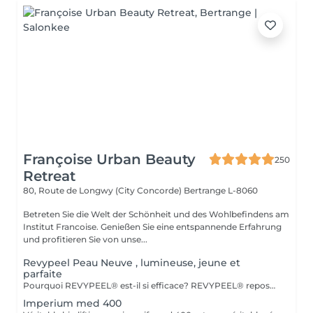
Françoise Urban Beauty
250
Retreat
80, Route de Longwy (City Concorde)
Bertrange L-8060
Betreten Sie die Welt der Schönheit und des Wohlbefindens am
Institut Francoise. Genießen Sie eine entspannende Erfahrung
und profitieren Sie von unse...
Revypeel Peau Neuve , lumineuse, jeune et
parfaite
Pourquoi REVYPEEL® est-il si efficace? REVYPEEL® repose sur une combinaison exclusive de trois acides aux actions complémentaires : Des Résultats Visibles et Durables Effet "peau neuve" : Exfoliation contrôlée pour une texture affínée, un teint éclatant et uniformisé. Anti-âge : Stimulation de la production de collagène pour une peau ferme et repulpée. Anti-imperfections : Réduction des rides, cicatrices d'acné et pores dilatés. Éclaircissant : Diminution des taches pigmentaires et prévention des récidives. 3. Adapté à Tous les Types de Peau , REVYPEEL® s'adapte à chaque besoin : Version LOW : Pour une exfoliation douce, idéale pour les peaux sensibles ou en entretien. 4. Sécurité et Confort Contrôle optimal :pas de risques d'irritation ou de rougeurs. Contrairement aux peelings agressifs, REVYPEEL® offre une récupération rapide
Imperium med 400