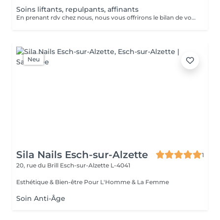
Soins liftants, repulpants, affinants
En prenant rdv chez nous, nous vous offrirons le bilan de votre peau du visage par Intelligence Artificielle!! Appelez nous au 28795858 ou envoyez un message par facebook ou instagram JFG CLINIC BELVAL, ou par whatsapp au 691 696 697, à très bientôt!!
Neu
Sila Nails Esch-sur-Alzette
1
20, rue du Brill
Esch-sur-Alzette L-4041
Esthétique & Bien-être Pour L'Homme & La Femme
Soin Anti-Âge