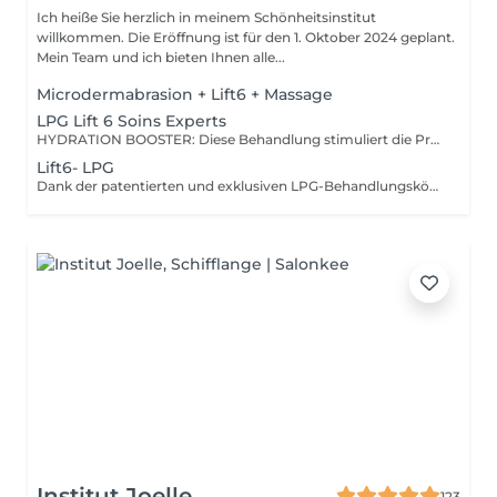
Ich heiße Sie herzlich in meinem Schönheitsinstitut
willkommen. Die Eröffnung ist für den 1. Oktober 2024 geplant.
Mein Team und ich bieten Ihnen alle...
Microdermabrasion + Lift6 + Massage
LPG Lift 6 Soins Experts
HYDRATION BOOSTER: Diese Behandlung stimuliert die Produktion von Hyaluronsäure und belebt die Mikrozirkulation, um die Haut intensiv mit Feuchtigkeit zu versorgen, aufzupolstern und zu glätten und sie gleichzeitig vor äußeren Einflüssen und Hautalterung zu schützen. NEUE HAUT: Dank eines doppelten mechanischen und chemischen Peelings von Gesicht und Hals reinigt diese Behandlung gründlich und leitet Giftstoffe ab, um eine gesunde, gleichmäßige, strahlende Haut und erholte Gesichtszüge zu erhalten. ZELLULÄRE REGENERATION: Diese großartige, umfassende Anti-Aging-Behandlung (Gesicht, Hals, Hände) stimuliert die Meridiane, um die Ausscheidung von Giftstoffen und die Zirkulation von Energieflüssen zu fördern, peelt die Haut, um den Teint zu glätten und aufzuhellen, und fördert die Zellregeneration, um Falten aufzufüllen und strafft die Haut.
Lift6- LPG
Dank der patentierten und exklusiven LPG-Behandlungsköpfe stimuliert die Endermologie-Technik die Haut sanft, um die ruhende Zellaktivität auf natürliche Weise, ohne Schmerzen und ohne Nebenwirkungen zu reaktivieren. Die so erweckten Zielzellen führen von innen heraus eine echte Metamorphose der Haut durch und sorgen so für sichtbare Anti-Aging-Ergebnisse. Der mit sequenzieller motorisierter Ventiltechnologie ausgestattete LPG-Behandlungskopf stimuliert die Fibroblasten (Jugendzellen), die dann die Produktion von natürlichem Kollagen, Elastin und Hyaluronsäure wieder in Gang setzen, Substanzen, die für die Festigkeit, das Volumen und die Geschmeidigkeit der Haut unerlässlich sind.
Institut Joelle
123