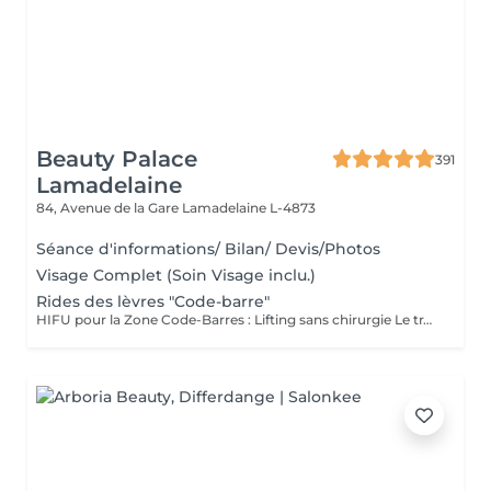
Beauty Palace
391
Lamadelaine
84, Avenue de la Gare
Lamadelaine L-4873
Séance d'informations/ Bilan/ Devis/Photos
Visage Complet (Soin Visage inclu.)
Rides des lèvres "Code-barre"
HIFU pour la Zone Code-Barres : Lifting sans chirurgie Le traitement HIFU (Ultrasons Focalisés de Haute Intensité) est une solution non invasive qui agit en profondeur pour traiter les rides verticales au-dessus des lèvres, communément appelées code-barres. En ciblant les couches profondes de la peau, le HIFU stimule la production de collagène et de fibres élastiques, redonnant ainsi fermeté, tonicité et jeunesse à cette zone délicate. Quels sont les bienfaits ? Lissage des rides verticales autour de la bouche Effet raffermissant et lifting naturel Résultats visibles après une seule séance, avec un effet durable qui se renforce dans les mois qui suivent Traitement non invasif, sans injection ni chirurgie Pourquoi choisir le HIFU ? Le HIFU est une alternative idéale aux traitements chirurgicaux pour rajeunir et raffermir la peau du visage, en particulier la zone code-barres. Ce soin stimule naturellement la production de collagène, vous offrant ainsi un résultat naturel, sans période de récupération. Découvrez un sourire plus lisse et une peau redynamisée grâce à notre traitement HIFU !