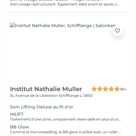
Soin visage restructurant. Également idéal avant et après une intervention chirurgicale esthétique.
Institut Nathalie Muller
184
15, Avenue de la Libération
Schifflange L-3850
Soin Lifting Deluxe au fil d'or
HILIFT
Traitement d'une zone, uniquement réservable en plus d'un soin nettoyant HILIFT : appareil haute technologie combinant la cryothérapie et la radiofréquence dernière génération. Pour une peau liftée, raffermie, réduit les poches et cernes, élimine résultats durables
BB Glow
Comme le microneedling, le BB glow s'utilise avec un roller ou un stylo doté de nano-aiguilles plus fines qui font pénétrer un sérum, cette fois-ci teinté. Compatible à tout profil cutané, ce soin esthétique permet de masquer les imperfections, d'unifier le teint et d'hydrater la peau.