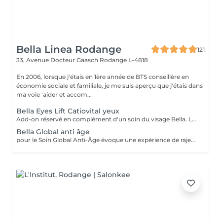
Bella Linea Rodange
121
33, Avenue Docteur Gaasch
Rodange L-4818
En 2006, lorsque j'étais en 1ère année de BTS conseillère en
économie sociale et familiale, je me suis aperçu que j'étais dans
ma voie 'aider et accom...
Bella Eyes Lift Catiovital yeux
Add-on réservé en complément d'un soin du visage Bella. Le soin Bella Eyes Lift est dédié à la jeunesse du regard. Il combine expertise manuelle et technologie Catiovital pour traiter en douceur la zone sensible du contour de l'il. Les bénéfices : Rides et ridules lissées (pattes d'oie, ride du lion) Cernes et poches atténués Peau du contour des yeux raffermie et hydratée Regard plus lumineux et reposé Un soin ciblé et efficace, réservé en complément d'un soin du visage Bella, idéal pour défatiguer et rajeunir instantanément le regard.
Bella Global anti âge
pour le Soin Global Anti-Âge évoque une expérience de rajeunissement complet. Ce traitement commence par l'application de produits hautement concentrés en ingrédients anti-âge, spécialement sélectionnés pour leurs propriétés revitalisantes. Des techniques avancées, telles que la stimulation cellulaire et la régénération cutanée, sont utilisées pour cibler les signes du vieillissement. Le Soin Global Anti-Âge offre une approche holistique, visant à hydrater, raffermir et restaurer la vitalité de la peau, procurant ainsi une sensation de jeunesse et de bien-être global.