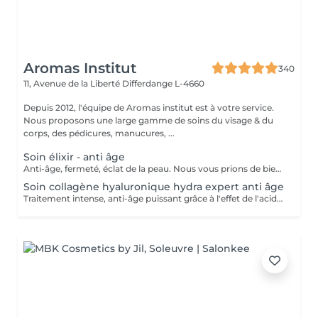
Aromas Institut
340
11, Avenue de la Liberté
Differdange L-4660
Depuis 2012, l'équipe de Aromas institut est à votre service.
Nous proposons une large gamme de soins du visage & du
corps, des pédicures, manucures, ...
Soin élixir - anti âge
Anti-âge, fermeté, éclat de la peau. Nous vous prions de bien vouloir respecter votre rendez-vous. En prenant rendez-vous, vous occupez une place, dont une autre personne aurait éventuellement besoin. Tout rendez-vous non annulé 24h en avance, est susceptible d'être facturé. (Si vous ne pouvez pas vous présenter à votre RDV, proposez-le éventuellement à un proche ou à un ami) Toute l'équipe de Aromas Institut vous remercie pour votre respect et votre compréhension.
Soin collagène hyaluronique hydra expert anti âge
Traitement intense, anti-âge puissant grâce à l'effet de l'acide hyaluronique. Repulpe les ridules, apporte de l'éclat au teint, la peau parait plus lisse. Nous vous prions de bien vouloir respecter votre rendez-vous. En prenant rendez-vous, vous occupez une place, dont une autre personne aurait éventuellement besoin. Tout rendez-vous non annulé 24h en avance, est susceptible d'être facturé. (Si vous ne pouvez pas vous présenter à votre RDV, proposez-le éventuellement à un proche ou à un ami) Toute l'équipe de Aromas Institut vous remercie pour votre respect et votre compréhension.