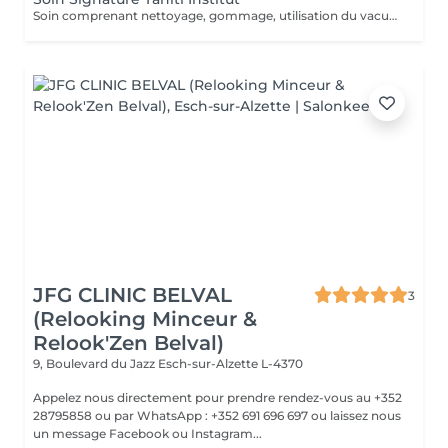
Soin comprenant nettoyage, gommage, utilisation du vacuum, modelage à l'huile de coco, masque spécifique anti-âge, fils de soie de collagène et sérum aux feuilles d'or, luminothérapie esthétique.
JFG CLINIC BELVAL
3
(Relooking Minceur &
Relook'Zen Belval)
9, Boulevard du Jazz
Esch-sur-Alzette L-4370
Appelez nous directement pour prendre rendez-vous au +352
28795858 ou par WhatsApp : +352 691 696 697 ou laissez nous
un message Facebook ou Instagram...