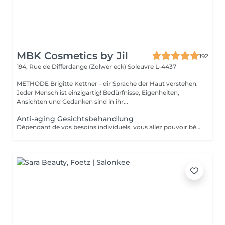
MBK Cosmetics by Jil
192
194, Rue de Differdange (Zolwer eck)
Soleuvre L-4437
METHODE Brigitte Kettner - dir Sprache der Haut verstehen.
Jeder Mensch ist einzigartig! Bedürfnisse, Eigenheiten,
Ansichten und Gedanken sind in ihr...
Anti-aging Gesichtsbehandlung
Dépendant de vos besoins individuels, vous allez pouvoir bénéficier de soins adaptés à votre type de peau. Le prix va ensuite varier dépendant du soin finalement prèsté : - Pre-aging : Commencez la lute anti-âge contre les rides et les ridules très tôt avec des isoflavones naturelles (à partir de 110 euros) - Anti-Aging : Traitement en profondeur contre les radicaux libres, la déshydratation et le relachement cutané (à partir de 130 euros) - Anti-Aging de luxe : Soin anti-âge raffermissant et remodelant pour les plus peaux très exigeantes (à partir de 150 euros)