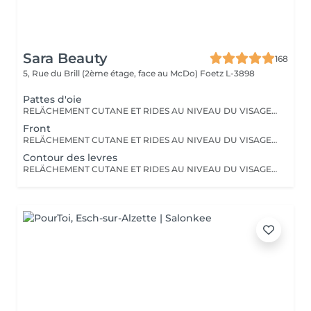
Sara Beauty
168
5, Rue du Brill (2ème étage, face au McDo)
Foetz L-3898
Pattes d'oie
RELÄCHEMENT CUTANE ET RIDES AU NIVEAU DU VISAGE OU DU CORPS. PAS BESOIN DE PASSER PAR LA CASE CHIRURGIE POUR LES ÉLIMINER. LE PLASMA LIFT EST UNE TECHNIQUE ESTHÉTIQUE NON-INVASIVE QUI PROMET UN RAJEUNISSEMENT CUTANÉ RAPIDE ET EFFICACE.
Front
RELÄCHEMENT CUTANE ET RIDES AU NIVEAU DU VISAGE OU DU CORPS. PAS BESOIN DE PASSER PAR LA CASE CHIRURGIE POUR LES ÉLIMINER. LE PLASMA LIFT EST UNE TECHNIQUE ESTHÉTIQUE NON-INVASIVE QUI PROMET UN RAJEUNISSEMENT CUTANÉ RAPIDE ET EFFICACE.
Contour des levres
RELÄCHEMENT CUTANE ET RIDES AU NIVEAU DU VISAGE OU DU CORPS. PAS BESOIN DE PASSER PAR LA CASE CHIRURGIE POUR LES ÉLIMINER. LE PLASMA LIFT EST UNE TECHNIQUE ESTHÉTIQUE NON-INVASIVE QUI PROMET UN RAJEUNISSEMENT CUTANÉ RAPIDE ET EFFICACE.