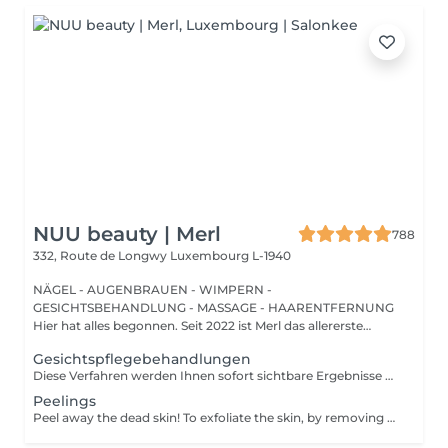
NUU beauty | Merl
788
332, Route de Longwy
Luxembourg L-1940
NÄGEL - AUGENBRAUEN - WIMPERN -
GESICHTSBEHANDLUNG - MASSAGE - HAARENTFERNUNG
Hier hat alles begonnen. Seit 2022 ist Merl das allererste
Zuhause der ...
Gesichtspflegebehandlungen
Diese Verfahren werden Ihnen sofort sichtbare Ergebnisse wie glänzende, glatte, weiche und hydratisierte Haut bieten. Carboxytherapie - ist eine Behandlung, bei der eine kleine Menge Kohlendioxidgas unter die Haut injiziert wird. Sie kann zur Behandlung von Dehnungsstreifen, dunklen Augenringen, Cellulite und überschüssigem Fett an bestimmten Körperstellen verwendet werden. Bioplazma GIGI - hilft, den allgemeinen Zustand der Haut zu verbessern, Entzündungen und Schuppenbildung zu entfernen, die Tiefe und Anzahl der Falten zu reduzieren und die Poren zu verengen. New Age GIGI - hilft bei der Regeneration und Verjüngung, reduziert Trockenheit, verbessert die Textur und verleiht der Haut um die Augen Elastizität und Festigkeit. Flesh Schönheit - die Expressbehandlung umfasst eine Feuchtigkeitsmaske, Creme und Gesichtsmassage. Hautentgiftung - bedeutet, so viele Unreinheiten, Toxine, Schadstoffe und abgestorbene Hautzellen wie möglich zu entfernen, um Ihre Poren zu reinigen, Ihre Haut zu behandeln, aufzuhellen, zu hydratisieren und zu beruhigen. Hydratation Aqua Power - die erste Rettung für hypersensible und ausgetrocknete Haut. Zielt darauf ab, die hydrolipidische Barriere der Haut zu stärken. Beinhaltet eine Gesichtsmassage und eine Alginsäuremaske am Ende. Altersbeschränkungen: empfohlen ab 20-25 Jahren. Empfehlungen nach dem Eingriff: es gibt keine Empfehlungen nach diesen Verfahren. Frequenz: 4 Mal, einmal pro Woche.
Peelings
Peel away the dead skin! To exfoliate the skin, by removing dead skin cells and minimising the appearance of open pores. *We have a big amount of peeling to choose from. If you are not sure which one you are looking for - you can book any of them and decide with the beautician in the beauty space which one suits your skin. How is peeling done: - skin is cleaned with special cleanser - peeling solution is applied and leaved on skin for 15 minutes - peeling solution is removed - face cream is applied Age restrictions: recommended to do from 18 years. Post procedure recommendations: do not visit sauna, do not sunbathe for 24 hours after the procedure. Frequency: once in 7-21 days depending on peeling solution, 5 times.