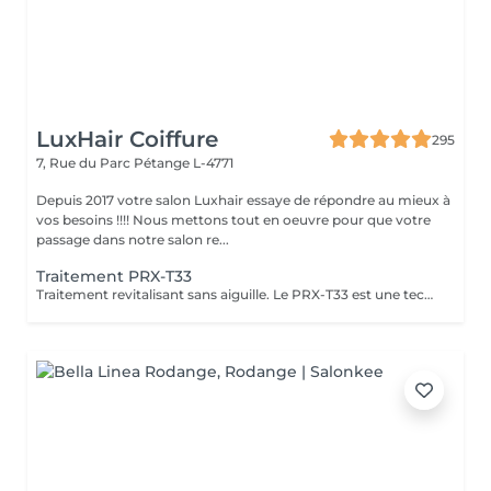
LuxHair Coiffure
295
7, Rue du Parc
Pétange L-4771
Depuis 2017 votre salon Luxhair essaye de répondre au mieux à
vos besoins !!!! Nous mettons tout en oeuvre pour que votre
passage dans notre salon re...
Traitement PRX-T33
Traitement revitalisant sans aiguille. Le PRX-T33 est une technique de rajeunissement très efficace et non invasive. Il procure une hydratation profonde et immédiate . Le PRX-T33 est un traitement innovant qui permet de retrouver une peau éclatante et revitalisée,sans les inconvénients d'autres techniques invasives.