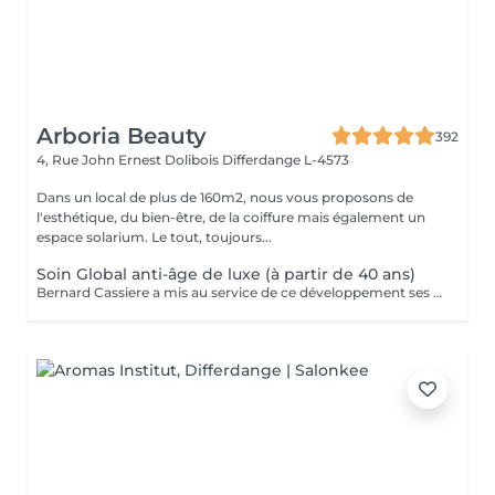
Arboria Beauty
392
4, Rue John Ernest Dolibois
Differdange L-4573
Dans un local de plus de 160m2, nous vous proposons de
l'esthétique, du bien-être, de la coiffure mais également un
espace solarium. Le tout, toujours...
Soin Global anti-âge de luxe (à partir de 40 ans)
Bernard Cassiere a mis au service de ce développement ses formulateurs les plus expérimentés, sélectionnant avec le plus grand soin les ingrédients les plus précieux et les plus efficaces... Élaboré avec soin comme un bijou pour améliorer la qualité et l'éclat de votre teint. Action: Dynamiser le renouvellement cellulaire. Rétablir l'élasticité et resynchroniser le processus de mélanisation. Nourrir pour redensifier les tissus.