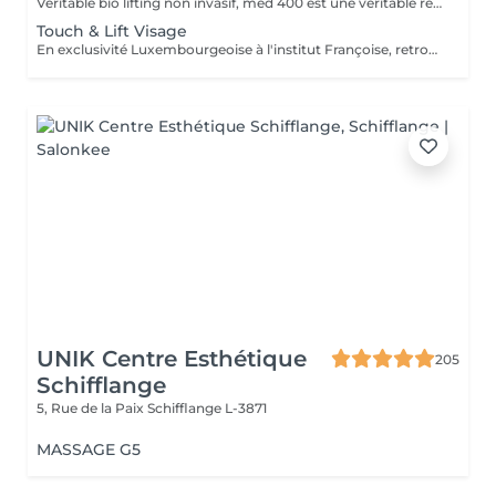
Véritable bio lifting non invasif, med 400 est une véritable révolution dans le domaine de l'esthétique. Combinant la diathermologie et la diathermo-concentration, cette technique va complètement régénérer la peau, raffermir les muscles faciaux, vascularisé les tissus profonds, ré oxygéner les tissus du visage, traiter le relâchement, les rides faciales et le cou. Le traitement va débarrasser la peau de toutes ses impuretés. Puis,la sonophorèse, innovation agissant comme une mésothérapie sans aiguilles, va permettre la pénétration de tous les actifs. Les résultats sont visibles dès la première séance. Cure de 6 soins - Prix 1100
Touch & Lift Visage
En exclusivité Luxembourgeoise à l'institut Françoise, retrouvez la solution naturelle, non invasive et efficace pour répondre à votre souhait de rajeunissement durable. Le visage, l'ovale et le cou sont redessinés et retrouvent leur tonicité, les rides et plis s'atténuent, le regard retrouve sa luminosité. Les résultats sont visibles dès la première séance. Chaque traitement doit être fait tous les deux mois. Cure de 3 Soins - Prix 1029 Cure de 5 Soins - Prix 1560
UNIK Centre Esthétique
205
Schifflange
5, Rue de la Paix
Schifflange L-3871
MASSAGE G5