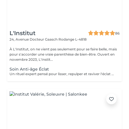
L'Institut
86
24, Avenue Docteur Gaasch
Rodange L-4818
À L'Institut, on ne vient pas seulement pour se faire belle, mais
pour s'accorder une vraie parenthèse de bien-être. Ouvert en
novembre 2023, L'Instit...
Soin Anti-âge Éclat
Un rituel expert pensé pour lisser, repulper et raviver l'éclat de la peau. Le soin débute par un nettoyage doux au savon purifiant, suivi de vapeur pour préparer la peau et faciliter l'extraction des comédons si nécessaire. Un soin de jour repulpant et régénérant, délicatement parfumé aux feuilles de figuier fraîches, est appliqué lors d'un massage profond et relaxant. Le contour des yeux est travaillé avec précision pour lisser les traits et redonner luminosité au regard. Le soin s'achève par l'application d'un masque collagène anti-rides, offrant une peau visiblement plus ferme, lissée et éclatante. 60' min 89,90€