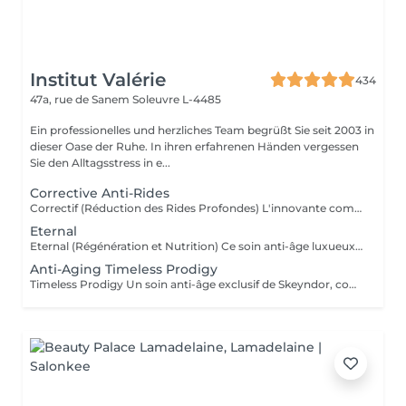
Institut Valérie
434
47a, rue de Sanem
Soleuvre L-4485
Ein professionelles und herzliches Team begrüßt Sie seit 2003 in
dieser Oase der Ruhe. In ihren erfahrenen Händen vergessen
Sie den Alltagsstress in e...
Corrective Anti-Rides
Correctif (Réduction des Rides Profondes) L'innovante combinaison de 3 mécanismes d'actions dans un même soin (peeling biologique, combleur, décontractant) est en mesure de produire un effet lissant sur les rides les plus profondes et sur les rides d'expressions. Ce soin est une alternative aux traitements chirurgicaux tels que botox ou filler. Résultat : Une peau plus lisse et un teint unifié avec des rides atténuées.
Eternal
Eternal (Régénération et Nutrition) Ce soin anti-âge luxueux utilise des cellules souches végétales pour régénérer la peau et lui apporter une nutrition en profondeur. Il restaure le volume et la vitalité des couches cutanées. Résultat : Une peau plus ferme, redensifiée et pleine de vitalité.
Anti-Aging Timeless Prodigy
Timeless Prodigy Un soin anti-âge exclusif de Skeyndor, conçu pour les peaux les plus exigeantes. Ce traitement de luxe combine plus de 50 ingrédients actifs, dont de la truffe blanche, du champagne et pour régénérer, raffermir et rajeunir la peau de manière intense.Une nouvelle dimension de traitement cosmétique basée sur la technologie multigénétique qui réveille la jeunesse des gènes cutanés, en agissant sur le vieillissement des cellules. Résultat : Une peau plus lisse, éclatante et visiblement plus jeune, avec une texture raffinée et une hydratation maximale. Ce soin comporte un travail manuel et avec l'appareil MEGAN de Skeyndor Pour la première fois, Tri Synergy Tech associe tout le potentiel de éléments Hi-Freq, Dermaboost et Deep RGB à un appareil multi-traitement unique qui crée une synergie parfaite aux effets spectaculaires.