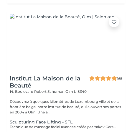
Institut La Maison de la
165
Beauté
14, Boulevard Robert Schuman
Olm L-8340
Découvrez à quelques kilomètres de Luxembourg ville et de la
frontière belge, notre institut de beauté, qui a ouvert ses portes
en 2004 à Olm. Une a...
Sculpturing Face Lifting - SFL
Technique de massage facial avancée créée par Yakov Gershkovich qui travaille en profondeur les muscles du visage, du cou et du décolleté afin de lifter, tonifier et redessiner les contours naturels du visage. Ce massage combine des manuvres externes sculptantes et profondes permettant de relâcher les tensions musculaires, stimuler la circulation et améliorer la fermeté de la peau. Une technique intrabuccale (à l'intérieur de la bouche) peut être intégrée au soin pour un travail musculaire encore plus ciblé. Cette étape reste facultative : si vous préférez ne pas la recevoir, le travail musculaire est intensifié par des manuvres externes. Le tarif du soin reste inchangé. Résultats recherchés : - effet liftant naturel - visage plus sculpté et détendu - amélioration du tonus musculaire - peau plus lumineuse