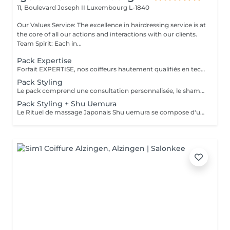
11, Boulevard Joseph II
Luxembourg L-1840
Our Values Service: The excellence in hairdressing service is at
the core of all our actions and interactions with our clients.
Team Spirit: Each in...
Pack Expertise
Forfait EXPERTISE, nos coiffeurs hautement qualifiés en technique anglo-saxonne, en formation continu et diplômés d’une académie anglaise à Paris. Vous offre une séance d’une heure avec votre coach en suivi beauté. Ce pack inclus : 1 h de prestation Un diagnostique personnalisé Shampoing spécifique Haircare Conditioner spécifique Produit de coiffage Coupe Styling Produit de finition
Pack Styling
Le pack comprend une consultation personnalisée, le shampooing et le conditionneur spécifiques REDKEN , le séchage et les produits de styling REDKEN * Tarifs à titre indicatifs à confirmer après la consultation personnalisée établit auprès de votre coiffeur/stylist/spécialiste * La direction se réserve le droit d’apporter des modifications pour le bon fonctionnement du salon
Pack Styling + Shu Uemura
Le Rituel de massage Japonais Shu uemura se compose d'un shampooing et d'un soin d'une durée de 30 minutes pour une relaxation une une réparation intense du cheveu et ensuite le pack styling