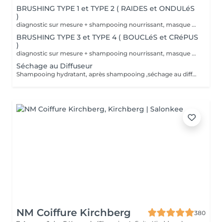
BRUSHING TYPE 1 et TYPE 2 ( RAIDES et ONDULéS
)
diagnostic sur mesure + shampooing nourrissant, masque hydratant ,coiffage sérum et fixation finale. Important: cheveux sans tresse ni noeuds à l'arrivée; tout noeuds ou tressage entraîne l'annulation et 50% de la prestation est retenu. Toute arrivée retardée de 15-30 minutes ou plus entraînera l'annulation automatique du rendez-vous.
BRUSHING TYPE 3 et TYPE 4 ( BOUCLéS et CRéPUS
)
diagnostic sur mesure + shampooing nourrissant, masque hydratant ,coiffage sérum et fixation finale. Important: cheveux sans tresse ni noeuds à l'arrivée; tout noeuds ou tressage entraîne l'annulation et 50% de la prestation est retenu. Toute arrivée retardée de 15-30 minutes ou plus entraînera l'annulation automatique du rendez-vous.
Séchage au Diffuseur
Shampooing hydratant, après shampooing ,séchage au diffuseur sérum et fixation finale. Important: cheveux sans tresse ni nud à l'arrivée; tout nud ou tressage entraîne l'annulation et 50% de la prestation est retenu. Toute arrivée retardée de 15-30 minutes ou plus entraînera l'annulation automatique du rendez-vous.
NM Coiffure Kirchberg
380