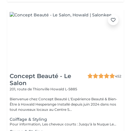
Concept Beauté - Le
452
Salon
201, route de Thionville
Howald L-5885
Bienvenue chez Concept Beauté L'Expérience Beauté & Bien-
Être à Howald Hesperange Installé depuis juin 2024 dans nos
tout nouveaux locaux au Centre S...
Coiffage & Styling
Pour information, Les cheveux courts : Jusqu'à la Nuque Les cheveux mi-longs : Jusqu'à l'épaule Les cheveux longs : En dessous de l'épaule Un supplément sera demandé pour les cheveux très longs, (jusqu'au milieu du dos)