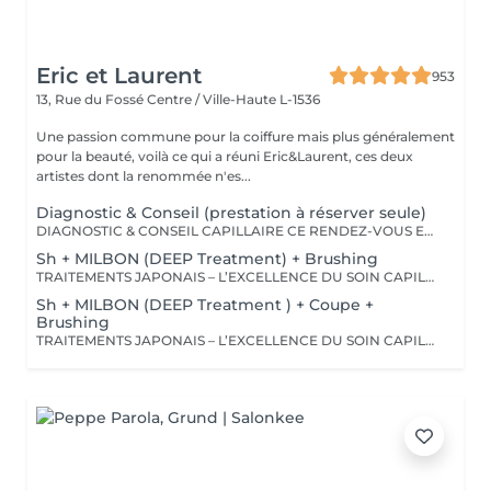
Eric et Laurent
953
13, Rue du Fossé
Centre / Ville-Haute L-1536
Une passion commune pour la coiffure mais plus généralement
pour la beauté, voilà ce qui a réuni Eric&Laurent, ces deux
artistes dont la renommée n'es...
Diagnostic & Conseil (prestation à réserver seule)
DIAGNOSTIC & CONSEIL CAPILLAIRE CE RENDEZ-VOUS EST EXCLUSIVEMENT RÉSERVÉ À UNE PREMIÈRE RENCONTRE AVEC NOTRE EXPERT CAPILLAIRE AFIN DE RÉALISER UN DIAGNOSTIC PERSONNALISÉ DE VOS CHEVEUX ET DE VOTRE CUIR CHEVELU. CETTE CONSULTATION DOIT ÊTRE RÉSERVÉE SEULE ET NE PEUT ÊTRE ASSOCIÉE À AUCUNE AUTRE PRESTATION OU RÉSERVATION. À L'ISSUE DE CET ÉCHANGE, UN ACCOMPAGNEMENT ET DES RECOMMANDATIONS ADAPTÉS À VOS BESOINS POURRONT VOUS ÊTRE PROPOSÉS. Diagnostic & Conseil Capillaire Prenez un moment privilégié pour échanger autour de vos cheveux, de vos envies et de vos habitudes. Lors de ce rendez-vous, nous réalisons un diagnostic personnalisé du cuir chevelu et de la fibre capillaire, nous vous orientons vers les coupes, couleurs et traitements les plus adaptés à votre image, à votre routine et à la beauté naturelle de vos cheveux. Nous vous apportons également des conseils personnalisés sur l'entretien à la maison ainsi que sur les produits les plus adaptés à vos besoins pour prolonger les résultats et préserver la beauté de vos cheveux au quotidien. Ce moment permet aussi de répondre à toutes vos questions et de construire ensemble un résultat entièrement sur mesure.
Sh + MILBON (DEEP Treatment) + Brushing
TRAITEMENTS JAPONAIS – L’EXCELLENCE DU SOIN CAPILLAIRE Découvrez un univers de soins capillaires japonais haut de gamme, reconnus pour leur technologie avancée et leurs résultats exceptionnels. Des traitements sur-mesure conçus pour répondre aux besoins spécifiques de chaque chevelure : hydratation, réparation, discipline, cuir chevelu ou nutrition . Chaque traitement agit au cœur de la fibre capillaire pour révéler des cheveux visiblement plus sains, brillants et soyeux. -Nos différentes lignes de traitements : SMOOTH (Collagène) Pour les cheveux emmêlés, ternes ou difficiles à coiffer. • Démêle instantanément • Lisse la fibre capillaire • Apporte douceur et brillance • Toucher léger et soyeux REPAIR (CMADK / Kératine) Pour les cheveux sensibilisés, cassants ou très abîmés. • Répare intensément • Renforce la structure interne du cheveu • Reconstruit la fibre en profondeur • Redonne force et élasticité ANTI-FRIZZ (Céramides / 18-MEA) Pour les cheveux indisciplinés, sensibilisés à l’humidité. • Contrôle les frisottis • Réduit le volume excessif • Protège de l’humidité • Facilite le coiffage • Apporte souplesse et brillance SCALP (Hyaluron / Agents Purifiants) Pour rééquilibrer et purifier le cuir chevelu. Idéal en cas de démangeaisons, pellicules, sécheresse ou excès de sébum. • Apaise le cuir chevelu • Purifie en douceur • Rééquilibre la barrière protectrice naturelle • Favorise un environnement sain pour la pousse Veuillez noter : les tarifs peuvent varier selon la longueur des cheveux, la quantité de produit nécessaire et la complexité de la prestation. Supplément possible à partir de +15€. Pour toute demande spécifique, merci de nous contacter.
Sh + MILBON (DEEP Treatment ) + Coupe +
Brushing
TRAITEMENTS JAPONAIS – L’EXCELLENCE DU SOIN CAPILLAIRE Découvrez un univers de soins capillaires japonais haut de gamme, reconnus pour leur technologie avancée et leurs résultats exceptionnels. Des traitements sur-mesure conçus pour répondre aux besoins spécifiques de chaque chevelure : hydratation, réparation, discipline, cuir chevelu ou nutrition . Chaque traitement agit au cœur de la fibre capillaire pour révéler des cheveux visiblement plus sains, brillants et soyeux. -Nos différentes lignes de traitements : SMOOTH (Collagène) Pour les cheveux emmêlés, ternes ou difficiles à coiffer. • Démêle instantanément • Lisse la fibre capillaire • Apporte douceur et brillance • Toucher léger et soyeux REPAIR (CMADK / Kératine) Pour les cheveux sensibilisés, cassants ou très abîmés. • Répare intensément • Renforce la structure interne du cheveu • Reconstruit la fibre en profondeur • Redonne force et élasticité ANTI-FRIZZ (Céramides / 18-MEA) Pour les cheveux indisciplinés, sensibilisés à l’humidité. • Contrôle les frisottis • Réduit le volume excessif • Protège de l’humidité • Facilite le coiffage • Apporte souplesse et brillance SCALP (Hyaluron / Agents Purifiants) Pour rééquilibrer et purifier le cuir chevelu. Idéal en cas de démangeaisons, pellicules, sécheresse ou excès de sébum. • Apaise le cuir chevelu • Purifie en douceur • Rééquilibre la barrière protectrice naturelle • Favorise un environnement sain pour la pousse Veuillez noter : les tarifs peuvent varier selon la longueur des cheveux, la quantité de produit nécessaire et la complexité de la prestation. Supplément possible à partir de +15€. Pour toute demande spécifique, merci de nous contacter.