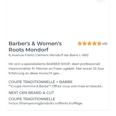
Barber's & Women's
495
Roots Mondorf
6, Avenue Frantz Clément
Mondorf-les-Bains L-5612
Mir sinn e spezialiséierte BARBER SHOP, deen professionell
Haarschnëtter fir Männer an Fraen ugebitt. Mat iwwer 25 Joer
Erfahrung an dëser Konscht gee...
COUPE TRADITIONNELLE + BARBE
**Coupe Homme & Barbe** Offrez-vous une mise en beauté complète avec notre service **Coupe Homme & Barbe**, conçu pour les hommes qui souhaitent un style parfaitement maîtrisé de la tête à la barbe. La prestation débute par une **consultation personnalisée** afin de définir la coupe et la forme de barbe qui mettront le mieux en valeur votre visage. Nos experts réalisent ensuite une **coupe de cheveux précise et structurée**, suivie d'un **travail minutieux de la barbe** : taille, définition des contours et mise en forme pour un rendu propre et harmonieux. Le service se termine par un **coiffage professionnel et une finition barbe soignée** pour un résultat net, élégant et durable. L'alliance parfaite entre coupe et barbe pour un look soigné, moderne et parfaitement équilibré.
NEXT GEN BEARD & CUT
COUPE TRADITIONNELLE
Inclus /Shampooing/produits coiffants /coiffage.