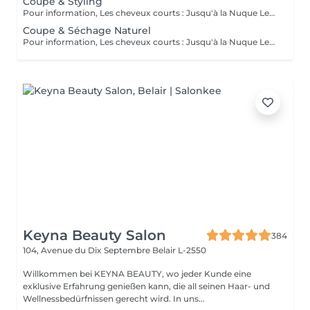
Coupe & Styling
Pour information, Les cheveux courts : Jusqu'à la Nuque Les cheveux mi-longs : Jusqu'à l'épaule Les cheveux longs : En dessous de l'épaule Un supplément sera demandé pour les cheveux très longs, (jusqu'au milieu du dos)
Coupe & Séchage Naturel
Pour information, Les cheveux courts : Jusqu'à la Nuque Les cheveux mi-longs : Jusqu'à l'épaule Les cheveux longs : En dessous de l'épaule Un supplément sera demandé pour les cheveux très long, (jusqu'au milieu du dos)
Keyna Beauty Salon
384
104, Avenue du Dix Septembre
Belair L-2550
Willkommen bei KEYNA BEAUTY, wo jeder Kunde eine
exklusive Erfahrung genießen kann, die all seinen Haar- und
Wellnessbedürfnissen gerecht wird. In uns...