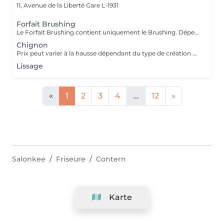
11, Avenue de la Liberté
Gare L-1931
Forfait Brushing
Le Forfait Brushing contient uniquement le Brushing. Dépendant de la longueur des cheveux, le prix peut varier. En cas de questions veuillez appeler au +352 27 70 21 25.
Chignon
Prix peut varier à la hausse dépendant du type de création finalement réalisée.
Lissage
«
1
2
3
4
...
12
»
Salonkee
Friseure
Contern
Karte