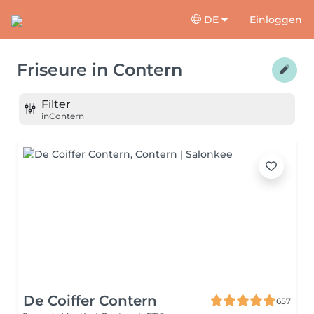
DE
Einloggen
Friseure
in
Contern
Filter
in
Contern
De Coiffer Contern
657