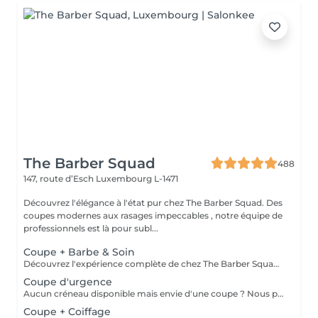
The Barber Squad
488
147, route d’Esch
Luxembourg L-1471
Découvrez l'élégance à l'état pur chez The Barber Squad. Des
coupes modernes aux rasages impeccables , notre équipe de
professionnels est là pour subl...
Coupe + Barbe & Soin
Découvrez l'expérience complète de chez The Barber Squad ! Shampooing & soins profonds + Coupe complète + Coiffage. Taille de Barbe & Contours à la lame & soins régénérant + Serviette Chaude & Froide + Nettoyage exfoliant du visage + Vapeur + Massage Relaxant + After Shave + Huile à barbe + Hydratation de la peau . Pour que votre expérience chez nous soit optimal , une boisson de votre choix vous est offerte !
Coupe d'urgence
Aucun créneau disponible mais envie d'une coupe ? Nous pouvons vous proposer un rendez-vous avant ou après nos horaires, ou durant la pause. Pour cette prestation, merci de contacter directement le shop.
Coupe + Coiffage