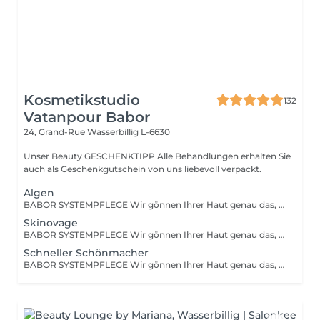
Kosmetikstudio
132
Vatanpour Babor
24, Grand-Rue
Wasserbillig L-6630
Unser Beauty GESCHENKTIPP Alle Behandlungen erhalten Sie
auch als Geschenkgutschein von uns liebevoll verpackt.
Algen
BABOR SYSTEMPFLEGE Wir gönnen Ihrer Haut genau das, was sie braucht und verwöhnen sie mit einer tiefenwirksamen Reinigung und Vorbereitungsmaske, einem hoch-dosierten Fluid, einer stimulierenden Massage sowie einer wirkstoffintensiven Pflegemaske. Und all das natürlich abgestimmt auf Ihr persönliches Hautbedürfnis.
Skinovage
BABOR SYSTEMPFLEGE Wir gönnen Ihrer Haut genau das, was sie braucht und verwöhnen sie mit einer tiefenwirksamen Reinigung und Vorbereitungsmaske, einem hoch-dosierten Fluid, einer stimulierenden Massage sowie einer wirkstoffintensiven Pflegemaske. Und all das natürlich abgestimmt auf Ihr persönliches Hautbedürfnis.
Schneller Schönmacher
BABOR SYSTEMPFLEGE Wir gönnen Ihrer Haut genau das, was sie braucht und verwöhnen sie mit einer tiefenwirksamen Reinigung und Vorbereitungsmaske, einem hoch-dosierten Fluid, einer stimulierenden Massage sowie einer wirkstoffintensiven Pflegemaske. Und all das natürlich abgestimmt auf Ihr persönliches Hautbedürfnis.