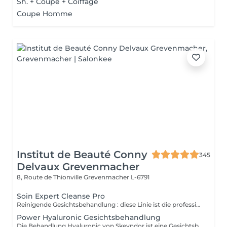
Sh. + Coupe + Coiffage
Coupe Homme
Institut de Beauté Conny
345
Delvaux Grevenmacher
8, Route de Thionville
Grevenmacher L-6791
Soin Expert Cleanse Pro
Reinigende Gesichtsbehandlung : diese Linie ist die professionelle Kosmetiklinie im Bereich der Gesichtsdermohygiene. Expert Cleanse Pro wurde mit umweltverträglichen Produkten formuliert und ist neben der gründlichen Reinigung und Pflege ideal für die Vorbereitung der Haut.
Power Hyaluronic Gesichtsbehandlung
Die Behandlung Hyaluronic von Skeyndor ist eine Gesichtsbehandlung, die Hyaluronsäure nutzt, um Feuchtigkeit zu spenden, die Haut zu straffen und ein pralleres Aussehen zu fördern. Sie belebt trockenere Haut, glättet feine Linien und verbessert die Hautstruktur durch intensive Feuchtigkeitszufuhr sowie pflegende Inhaltsstoffe.