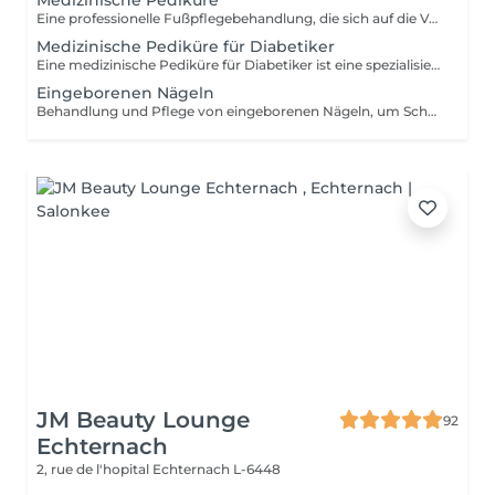
Medizinische Pediküre
Eine professionelle Fußpflegebehandlung, die sich auf die Verbesserung der Gesundheit und des Komforts der Füße konzentriert. Die Behandlung umfasste die Entfernung von Schwielen, Hühneraugen, rissige Haut und die Pflege problematischer Nägel, um Fußproblemen vorzubeugen und gesunde, gepflegte Füße zu erhalten.
Medizinische Pediküre für Diabetiker
Eine medizinische Pediküre für Diabetiker ist eine spezialisierte Fußpflegebehandlung, die für Menschen mit Diabetes entwickelt wurde, bei denen die Füße aufgrund der höheren Risiken besondere Aufmerksamkeit benötigen.
Eingeborenen Nägeln
Behandlung und Pflege von eingeborenen Nägeln, um Schmerzen zu lindern und die Hygiene des Nagels zu verbessern. Reinigung und Behandlung von eingeborenen Nägeln, um Beschwerden zu reduzieren und Infektionen vorzubeugen.
JM Beauty Lounge
92
Echternach
2, rue de l'hopital
Echternach L-6448