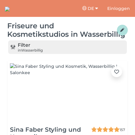
DE
Einloggen
Friseure und
Kosmetikstudios
in
Wasserbillig
Filter
in
Wasserbillig
Sina Faber Styling und
157