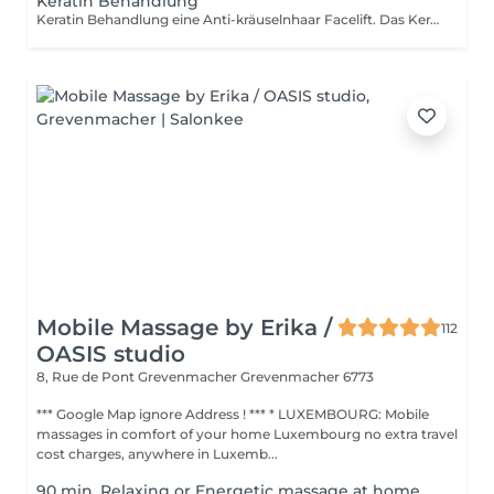
Keratin Behandlung
Keratin Behandlung eine Anti-kräuselnhaar Facelift. Das Keratin System regeneriert sehr beschädigtes Haar, spüren sie die Energie und das Gefühl eines neuen Haares, glänzend und stark erholt. Es erleichtert die Glättung durch seine reduzierte Laufzeit und schützt das Haar gegen Umwelt Feuchtigkeit und verleiht ihnen ein wasserdichtes Effekt. Diese Behandlung ermöglicht eine erstaunliche Erholung der natürlichen Feuchtigkeit, Glanz und Geschmeidigkeit. Es steuert das Volumen und hilft ihr Haar länger glatt zu halten. Es enthält 0% Paraben Sulfate.
Mobile Massage by Erika /
112
OASIS studio
8, Rue de Pont Grevenmacher
Grevenmacher 6773
*** Google Map ignore Address ! *** * LUXEMBOURG: Mobile
massages in comfort of your home Luxembourg no extra travel
cost charges, anywhere in Luxemb...
90 min. Relaxing or Energetic massage at home