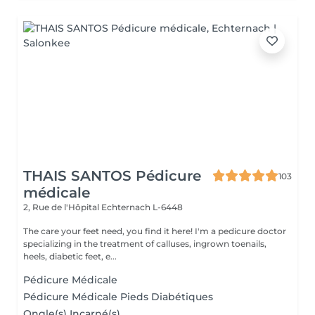
THAIS SANTOS Pédicure
103
médicale
2, Rue de l'Hôpital
Echternach L-6448
The care your feet need, you find it here! I'm a pedicure doctor
specializing in the treatment of calluses, ingrown toenails,
heels, diabetic feet, e...
Pédicure Médicale
Pédicure Médicale Pieds Diabétiques
Ongle(s) Incarné(s)