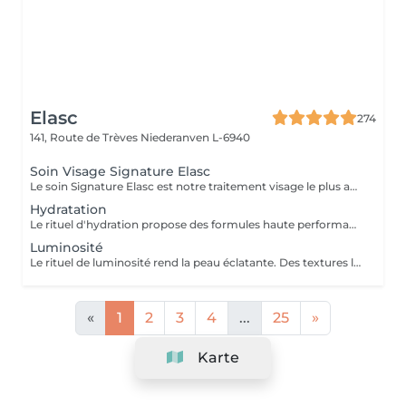
Elasc
274
141, Route de Trèves
Niederanven L-6940
Soin Visage Signature Elasc
Le soin Signature Elasc est notre traitement visage le plus abouti et personnalisé. Conçu spécialement pour vous, par notre équipe, ce rituel est une véritable expérience sensorielle pour vous détendre, raviver l'éclat de votre teint, redessiner les contours de votre visage et revitaliser votre peau en profondeur. Ce soin multi-actions combine des produits cosméceutiques ultra-performants, des gestes experts et l'utilisation de pierres en quartz rose ou de jade verte en fonction de votre peau. Le soin débute par un nettoyage précis de votre peau et par une exfoliation douce aux manuvres stimulantes pour lisser et illuminer le teint. Après un travail technique avec la pierre et la pose d'un masque crème spécifique vient le massage Signature : une combinaison de manuvres liftantes, drainantes, tonifiantes et sculptantes avec une huile de haute qualité. Votre peau est ainsi lumineuse, décongestionnée, hydratée, liftée et raffermie. Ce soin Signature Elasc convient à tous les types de peau : teint terne, peau déshydratée, perte de fermeté, premiers signes de l'âge mais aussi pour toute personne ayant besoin d'une pause bien-être ou recherchant le cocooning et la chaleur caractéristiques à notre institut Elasc.
Hydratation
Le rituel d'hydration propose des formules haute performance qui s'attaquent stratégiquement à tous les paramètres de la déshydratation. Ciblés, ils améliorent le manteau hydrolipidique, la teneur en NMF est le ciment intercellulaire.
Luminosité
Le rituel de luminosité rend la peau éclatante. Des textures légères et fraïches affinent le grain de peau pour une peau qui brille de santé et de pureté - une beauté éclatante.
«
1
2
3
4
...
25
»
Karte