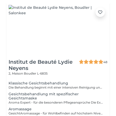
Institut de Beauté Lydie
48
Neyens
2, Maison
Boudler L-6835
Klassische Gesichtsbehandlung
Die Behandlung beginnt mit einer intensiven Reinigung und einem Gesichtswasser das Ihre Haut neutralisiert und beruhigt. Make-Up und Umwelteinflüsse werden sanft entfernt. Bei der anschließenden Behandlung werden ausschließlich auf die Bedürfnisse Ihrer Haut abgestimmte Produkte verwendet. Mit einem Peeling werden die oberste Zelllagen der Haut abgetragen und die Poren werden geöffnet. Unreinheiten der Haut werden professionell und sanft entfernt. Nach der Tiefenausreinigung freut sich die Haut auf eine entspannende Massage bei der Sie die Augen schließen dürfen und einfach nur genießen können. Eine wirkstoffreiche Maske rundet alles ab. Mit einer Pflegenden Creme wird die Behandlung abgeschlossen und Sie können entspannt in Ihren weiteren Tag starten. Diese Behandlung ist für alle Hauttypen geeignet.
Gesichtsbehandlung mit spezifischer
Gesichtsmaske
Aroma Expert - für die besonderen Pflegeansprüche Die Expert-Behandlungen sind die exklusivsten Decleor Behandlungen für höchste Pflegeansprüche. Neben den Ihrem Hauttyp entsprechenden Aromessencen und Baumes werden die konzentrierten Spezialmasken, die kurz vor dem Auftragen verrührt werden, in das Behandlungsritual integriert. - Maske Hydra Force für feuchtigkeitsarme Haut - Maske Aroma Lisse für sehr müde Haut - Maske Mate and Pure für Misch- und ölige Haut - Maske Harmonie Douceur Expert für empfindliche Haut Elemente der Aroma Expert Behandlung: Reinigungsritual (Reinigung, Intensivreinigung, mildes Peeling), Tiefenausreinigung und Massage für Gesicht, Hals und Dekolleté,Tagespflege. Diese Behandlung ist für alle Hauttypen geeignet.
Aromassage
GesichtAromassage - für Wohlbefinden auf höchstem Niveau Dies ist eine sanfte Massagebehandlung für alle, die Stressabbau, Beruhigung und Entspannung suchen, für entspannte Gesichtszüge und einen leuchtenden Teint. Genießen Sie die wohltuende Kraft Ätherischer Öle. Elemente der Aromassage Behandlung: Reinigungsritual (Reinigung, Intensivreinigung, mildes Peeling), Massage für Gesicht, Hals und Dekolleté, Maske, Tagespflege. Diese Behandlung ist für alle Hauttypen geeignet.