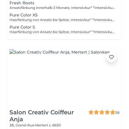
Fresh Roots
Ansatzfärbung innerhalb 3 Monate, Intensivkur* *Intensivkur: Versorgt das Haar mit hochkonzentrierten Pflegewirkstoffen, die tief in die Haarstruktur eindringen und Schäden gezielt reparieren
Pure Color XS
Haarfärbung von Ansatz bis Spitze, Intensivkur* *Intensivkur: Versorgt das Haar mit hochkonzentrierten Pflegewirkstoffen, die tief in die Haarstruktur eindringen und Schäden gezielt reparieren
Pure Color S
Haarfärbung von Ansatz bis Spitze, Intensivkur* *Intensivkur: Versorgt das Haar mit hochkonzentrierten Pflegewirkstoffen, die tief in die Haarstruktur eindringen und Schäden gezielt reparieren
Salon Creativ Coiffeur
56
Anja
38, Grand-Rue
Mertert L-6630