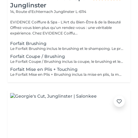
Junglinster
14, Route d‘Echternach
Junglinster L-6114
EVIDENCE Coiffure & Spa - L'Art du Bien-Être & de la Beauté
Offrez-vous bien plus qu'un rendez-vous : une véritable
expérience. Chez EVIDENCE Coiffu...
Forfait Brushing
Le Forfait Brushing inclus le brushing et le shampoing. Le prix pourra varier en fonction de la longueur des cheveux. Pour tout renseignement complémentaire, n'hésitez pas à nous appeler.
Forfait Coupe / Brushing
Le Forfait Coupe / Brushing inclus la coupe, le brushing et le shampoing. Le prix pourra varier en fonction de la longueur des cheveux. Pour tout renseignement complémentaire, n'hésitez pas à nous appeler.
Forfait Mise en Plis + Touching
Le Forfait Mise en Plis + Brushing inclus la mise en plis, la mousse et le shampoing. Le prix pourra varier en fonction de la longueur des cheveux. Pour tout renseignement complémentaire, n'hésitez pas à nous appeler.