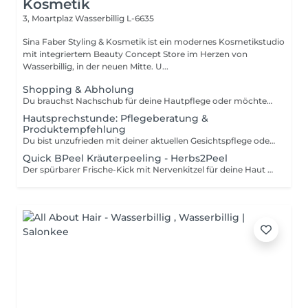
Kosmetik
3, Moartplaz
Wasserbillig L-6635
Sina Faber Styling & Kosmetik ist ein modernes Kosmetikstudio
mit integriertem Beauty Concept Store im Herzen von
Wasserbillig, in der neuen Mitte. U...
Shopping & Abholung
Du brauchst Nachschub für deine Hautpflege oder möchtest einen Gutschein abholen? Dann ist dieser kurze Termin genau das Richtige für dich. Hier kannst du unkompliziert deine Produkte oder Gutscheine bei uns im Studio abholen ganz ohne Wartezeit und in entspannter Atmosphäre. Wichtig: Bitte beachte, dass es sich hierbei um einen reinen Abhol- oder Shopping-Termin handelt. Eine individuelle Hautanalyse oder Pflegeberatung ist aus Zeitgründen nicht möglich. Wir freuen uns auf dich!
Hautsprechstunde: Pflegeberatung &
Produktempfehlung
Du bist unzufrieden mit deiner aktuellen Gesichtspflege oder möchtest deine Routine an deine Hautbedürfnisse anpassen? Dann ist dieser Termin genau richtig für dich. In einer ca. 30-minütigen Pflegeberatung schauen wir uns gemeinsam an, was deine Haut braucht und welche Produkte aus unserem Clean Beauty Sortiment perfekt zu dir passen. Wir nehmen uns Zeit, hören zu und empfehlen dir eine Pflege, die nicht nur zu deinem Hauttyp passt, sondern dich auch langfristig unterstützt für eine gesunde, strahlende Haut. Die Beratung kostet 50 Euro, wird dir aber bei einem Produktkauf ab 50 Euro vollständig angerechnet. Das heißt: Wenn du dich für passende Produkte entscheidest, ist dieser Termin für dich kostenlos. Die empfohlene Pflege kannst du direkt im Anschluss mitnehmen und direkt in deinen Alltag integrieren.
Quick BPeel Kräuterpeeling - Herbs2Peel
Der spürbarer Frische-Kick mit Nervenkitzel für deine Haut - sofort mehr Ausstrahlung. Unsere Quick BPeel Behandlung basiert auf der innovativen herbs2peel Methode, einer Kombination aus natürlichem Kräuterpeeling und intensiver Regeneration. Feinste Kräuterpartikel werden in die Haut einmassiert und erzeugen eine gezielte Mikroirritation. Genau hier beginnt der Effekt: - die Durchblutung wird angeregt - der Stoffwechsel aktiviert - die Haut beginnt sich von innen heraus zu erneuern Gleichzeitig werden abgestorbene Hautzellen sanft gelöst, während wertvolle Wirkstoffe tief in die Haut eingeschleust werden. Das Besondere: Es kommt nicht zu einem klassischen Schälprozess, sondern zu einer sichtbaren Verbesserung ohne Ausfallzeit. Du spürst den typischen Nervenkitzel während der Behandlung - ein Zeichen dafür, dass deine Haut arbeitet und aktiviert wird. Das Ergebnis: - sofort mehr Glow - frischeres Hautbild - sichtbar mehr Ebenmäßigkeit Das Quick BPeel ist die kompakte Express-Version der Behandlung. Der Fokus liegt auf Aktivierung, Glow und sofortigem Effekt, ohne intensive Zusatzmodule. Perfekt für: - schnelle Ergebnisse - Event-Vorbereitung - Einstieg in die Methode Indikationen: - fahle, müde Haut - fehlender Glow - Unreinheiten - unruhiges Hautbild (Hyperpigmentierung) Kontraindikationen: - bekannte Allergien gegen Kräuter/Pflanzenstoffe - akute Hauterkrankungen oder Entzündungen - entzündliche Rosazea - offene Hautstellen / Wunden stark gereizte Haut