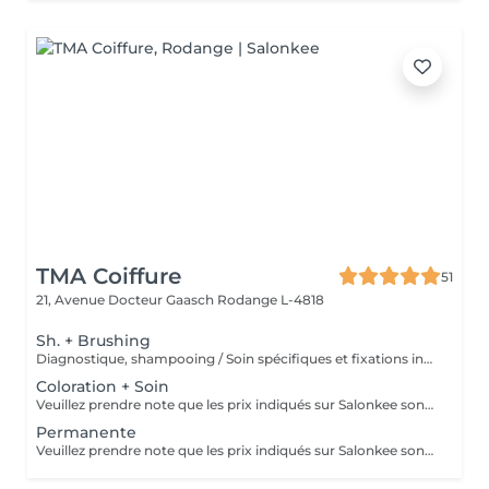
TMA Coiffure
51
21, Avenue Docteur Gaasch
Rodange L-4818
Sh. + Brushing
Diagnostique, shampooing / Soin spécifiques et fixations inclus
Coloration + Soin
Veuillez prendre note que les prix indiqués sur Salonkee sont communiqués à titre informatif et s'entendent de base. Ces derniers sont susceptibles de varier selon le diagnostic réalisé à votre arrivée au salon et l'expertise du professionnel à qui vous confiez votre beauté. Dans tous les cas, un devis précis vous sera proposé et toutes réalisations de prestations seront effectuées avec votre accord. Un grand merci d'avance pour votre compréhension. Au plaisir de vous revoir très vite.
Permanente
Veuillez prendre note que les prix indiqués sur Salonkee sont communiqués à titre informatif et s'entendent de base. Ces derniers sont susceptibles de varier selon le diagnostic réalisé à votre arrivée au salon et l'expertise du professionnel à qui vous confiez votre beauté. Dans tous les cas, un devis précis vous sera proposé et toutes réalisations de prestations seront effectuées avec votre accord. Un grand merci d'avance pour votre compréhension. Au plaisir de vous revoir très vite.