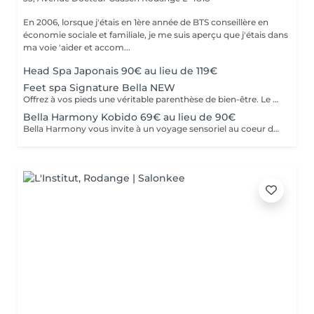
En 2006, lorsque j'étais en 1ère année de BTS conseillère en
économie sociale et familiale, je me suis aperçu que j'étais dans
ma voie 'aider et accom...
Head Spa Japonais 90€ au lieu de 119€
Feet spa Signature Bella NEW
Offrez à vos pieds une véritable parenthèse de bien-être. Le Feet Spa Signature Bella Linea est un rituel de relaxation de 45 minutes, réalisé avec notre appareil, spécialement adapté aux pieds. L'association de l'eau chaude, des jets relaxants et d'un massage expert procure une sensation immédiate de légèreté tout en prenant soin de votre peau. Le déroulement du soin -Nettoyage et préparation des pieds -Bain relaxant avec jets d'eau -Gommage exfoliant pour éliminer les cellules mortes -Soin anti-callosités ciblé -Massage relaxant des pieds -Hydratation intense pour une peau douce et nourrie. Les bienfaits -Soulage les pieds fatigués -Diminue les sensations de lourdeur -Adoucit les callosités -Hydrate intensément la peau -Favorise la détente et réduit le stress Laisse les pieds doux et sublimés Que vous passiez vos journées debout, que vous pratiquiez une activité sportive ou que vous souhaitiez simplement vous accorder un moment pour vous, le Feet Spa Signature est le soin idéal pour retrouver des pieds légers et parfaitement entretenus.
Bella Harmony Kobido 69€ au lieu de 90€
Bella Harmony vous invite à un voyage sensoriel au coeur de l'art ancestral du Kobido. Ce massage japonais du visage associe une gestuelle précise et rythmée à des mouvements délicats qui stimulent la circulation sanguine et énergétique, raffermissent les tissus et redonnent éclat au teint. Au-delà de son action anti-âge visible, il procure une profonde sensation de bien-être : Tonifie les muscles du visage et redessine les contours Stimule la circulation et l'éclat naturel de la peau Lisse les traits et atténue les signes de fatigue Apporte sérénité et détente intérieure. Un soin d'exception qui conjugue beauté et harmonie, pour préserver l'éclat et la jeunesse du visage de manière naturelle