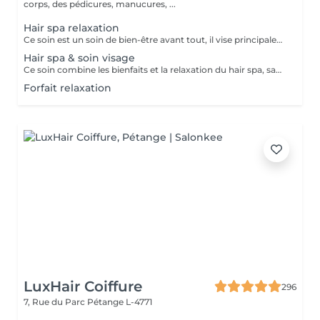
corps, des pédicures, manucures, ...
Hair spa relaxation
Ce soin est un soin de bien-être avant tout, il vise principalement à rééquilibrer l'harmonie du corps par des techniques et des pressions de massage au niveau du cuir chevelu, de la nuque et des épaules . Les huiles utilisées sont essentiellement là pour traiter les différentes caractéristiques de votre cuir chevelu et vos cheveux, merci de nous informer en cas d'allergie. Ce soin inclut des huiles essentielles, il est important de nous prévenir en cas de grossesse ou d'allergie. Déroulement du soin ; pose d'une huile spécifique gommage du cuir chevelu bain de vapeur et massage crânien masque des cheveux séchage Ce soin ne comprend pas de coiffure, ni de brushing à la fin du soin, uniquement un séchage.
Hair spa & soin visage
Ce soin combine les bienfaits et la relaxation du hair spa, savourez un soin du cuir chevelu associé à un massage de la nuque, des épaules et de la tête en traitant vous peau en même temps. Ce soin ne comprend pas de coiffure à la fin, ni de brushing, uniquement un séchage.
Forfait relaxation
LuxHair Coiffure
296
7, Rue du Parc
Pétange L-4771