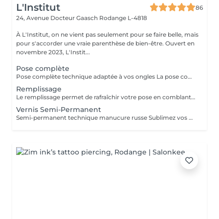
L'Institut
86
24, Avenue Docteur Gaasch
Rodange L-4818
À L'Institut, on ne vient pas seulement pour se faire belle, mais
pour s'accorder une vraie parenthèse de bien-être. Ouvert en
novembre 2023, L'Instit...
Pose complète
Pose complète technique adaptée à vos ongles La pose complète permet de rallonger et restructurer vos ongles pour un résultat soigné, fin et naturel. Nous choisissons la technique la plus adaptée à vos ongles : chablon ou pop-it, selon leur forme et leur solidité. Inclut : préparation de l'ongle, extension, mise en forme, couleur ou finition au choix. Durée : environ 1h30
Remplissage
Le remplissage permet de rafraîchir votre pose en comblant la repousse naturelle de l'ongle, tout en redonnant forme, solidité et éclat à vos mains. Adapté pour les poses en gel ou acrygel déjà réalisées à l'institut (environ toutes les 3 à 4 semaines). Inclut : limage, ponçage, restructuration, couleur ou finition au choix. Durée : environ 1h30
Vernis Semi-Permanent
Semi-permanent technique manucure russe Sublimez vos ongles avec notre manucure russe, une technique professionnelle qui offre un résultat ultra-précis et durable. Cette prestation inclut : Soin complet des ongles et cuticules Limage et préparation minutieuse Application du semi-permanent pour un rendu net et élégant Résultat impeccable : la repousse n'est pas visible pendant 10 jours Durée : 45 minutes