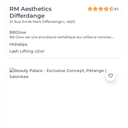
RM Aesthetics
83
Differdange
21, Rue Emile Mark
Differdange L-4620
BBGlow
BB Glow est une procédure esthétique qui utilise la nanotechnologie pour améliorer l'éclat et la douceur de la peau sans avoir besoin de maquillage. Réalisé sur le derme, il induit et stimule les fibroblastes pour synthétiser le collagène et l'élastine. Ce traitement est réalisé avec un dermapen, des micro-aiguilles et des ampoules spécifiques. Favorise la revitalisation de la peau, la réduction des imperfections, des cernes et des rides d'expression. Lissage des cicatrices d'acné et effet lifting. LES INDICATIONS Réduction des pores Réduction des taches et des taches de rousseur Améliore l'élasticité de la peau Activer le collagène Réduction des ridules d'expression Teint uniforme Améliore la luminosité
Hidralips
Lash Lifting c/cor