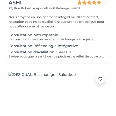
ASHI
248
29, Rue Robert krieps cellule 6
Pétange L-4702
Nous croyons en une approche intégrative, alliant confort,
relaxation et soins de qualité. Chaque séance est conçue pour
vous offrir une expérience un...
Consultation Naturopathie
La consultation est un moment d'échange privilégié pour réaliser ensemble un bilan complet et définir un protocole personnalisé. Notre temps est précieux, le vôtre aussi : nous vous remercions d'honorer ce rendez-vous.
Consultation Réflexologie intégrative
Consultation d'avaliation GRATUIT
Saviez-vous que la santé de vos pieds est le reflet de votre bien-être général ? En associant la pédicurie spécialisée à la réflexologie plantaire et aux thérapies intégratives, je vous propose un accompagnement sur mesure. Au-delà du soin technique des affections du pied, je vous aide à relâcher le stress et à retrouver une harmonie profonde entre le corps et l'esprit. Offrez à vos pieds l'attention qu'ils méritent.