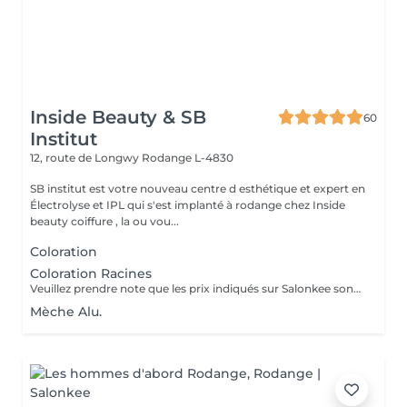
Inside Beauty & SB
60
Institut
12, route de Longwy
Rodange L-4830
SB institut est votre nouveau centre d esthétique et expert en
Électrolyse et IPL qui s'est implanté à rodange chez Inside
beauty coiffure , la ou vou...
Coloration
Coloration Racines
Veuillez prendre note que les prix indiqués sur Salonkee sont communiqués à titre informatif et s'entendent de base. Ces derniers sont susceptibles de varier selon le diagnostic réalisé à votre arrivée au salon et l'expertise du professionnel à qui vous confiez votre beauté. Dans tous les cas, un devis précis vous sera proposé et toutes réalisations de prestations seront effectuées avec votre accord. Un grand merci d'avance pour votre compréhension. Au plaisir de vous recevoir très vite.
Mèche Alu.