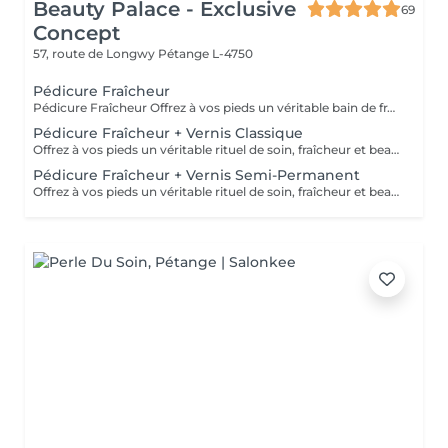
Beauty Palace - Exclusive
69
Concept
57, route de Longwy
Pétange L-4750
Pédicure Fraîcheur
Pédicure Fraîcheur Offrez à vos pieds un véritable bain de fraîcheur ! Ce rituel estival associe un gommage au sel enrichi en huile d'amande douce, un bain de pieds effervescent relaxant et rafraîchissant, puis l'application d'un gel fraîcheur intense jusqu'aux mollets. Idéal pour délasser les pieds fatigués, apporter une agréable sensation de fraîcheur et de légèreté, ou simplement profiter d'un moment de bien-être particulièrement appréciable pendant les fortes chaleurs. Une expérience fraîche, relaxante et revitalisante le soin parfait pour l'été.
Pédicure Fraîcheur + Vernis Classique
Offrez à vos pieds un véritable rituel de soin, fraîcheur et beauté. Cette prestation comprend une pédicure complète, avec soin des ongles et des cuticules, travail des rugosités, suivie d'un gommage au sel enrichi en huile d'amande douce, d'un bain de pieds effervescent relaxant et rafraîchissant, puis de l'application d'un gel fraîcheur intense pouvant être remonté jusqu'aux mollets. Le soin se termine par la pose du vernis classique de votre choix pour des pieds parfaitement soignés et sublimés. Idéal pour délasser les pieds fatigués, apporter une agréable sensation de fraîcheur et de légèreté, ou simplement profiter d'un moment de bien-être particulièrement appréciable pendant les fortes chaleurs. Des pieds doux, frais, soignés et élégamment vernis le rituel parfait pour l'été.
Pédicure Fraîcheur + Vernis Semi-Permanent
Offrez à vos pieds un véritable rituel de soin, fraîcheur et beauté. Cette prestation comprend une pédicure complète, avec soin des ongles et des cuticules, travail des rugosités, suivie d'un gommage au sel enrichi en huile d'amande douce, d'un bain de pieds effervescent relaxant et rafraîchissant, puis de l'application d'un gel fraîcheur intense pouvant être remonté jusqu'aux mollets. Le soin se termine par la pose du vernis classique de votre choix pour des pieds parfaitement soignés et sublimés. Idéal pour délasser les pieds fatigués, apporter une agréable sensation de fraîcheur et de légèreté, ou simplement profiter d'un moment de bien-être particulièrement appréciable pendant les fortes chaleurs. Des pieds doux, frais, soignés et élégamment vernis le rituel parfait pour l'été.