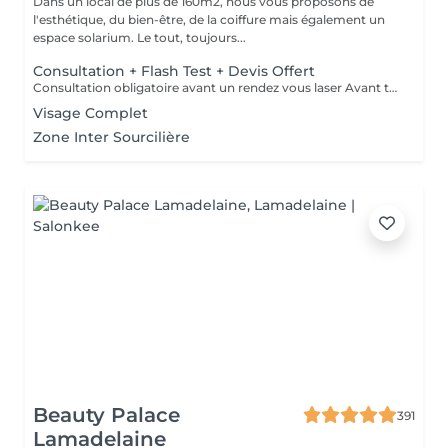
Dans un local de plus de 160m2, nous vous proposons de
l'esthétique, du bien-être, de la coiffure mais également un
espace solarium. Le tout, toujours...
Consultation + Flash Test + Devis Offert
Consultation obligatoire avant un rendez vous laser Avant tout traitement, nous vous proposons gratuitement un rendez-vous d'information afin de vous apporter toutes les explications utiles et évaluer vos besoins spécifiques. Un flash test est effectué et un devis personnalisé vous est proposé.
Visage Complet
Zone Inter Sourcilière
Beauty Palace
391
Lamadelaine