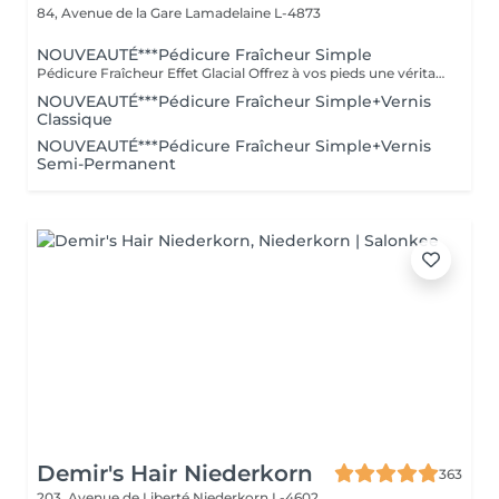
84, Avenue de la Gare
Lamadelaine L-4873
NOUVEAUTÉ***Pédicure Fraîcheur Simple
Pédicure Fraîcheur Effet Glacial Offrez à vos pieds une véritable vague de fraîcheur intense. Cette prestation comprend le soin des ongles et des cuticules, le travail des zones rugueuses, suivi d'un gommage au sel et à l'amande douce, d'un bain effervescent relaxant et rafraîchissant, puis d'un soin à l'effet glacial appliqué jusqu'aux mollets. Des pieds doux, parfaitement soignés et une sensation de fraîcheur intense, idéale pour l'été.
NOUVEAUTÉ***Pédicure Fraîcheur Simple+Vernis
Classique
NOUVEAUTÉ***Pédicure Fraîcheur Simple+Vernis
Semi-Permanent
Demir's Hair Niederkorn
363
203, Avenue de Liberté
Niederkorn L-4602