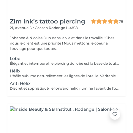
Zim ink’s tattoo piercing
78
21, Avenue Dr Gaasch
Rodange L-4818
Johanna & Nicolas Duo dans la vie et dans le travaille ! Chez
nous le client est une priorité ! Nous mettons le coeur à
l'ouvrage pour que toutes...
Lobe
Élégant et intemporel, le piercing du lobe est la base de toutes les plus belles compositions. Qu'il s'agisse d'un premier piercing ou d'une nouvelle création, chaque réalisation est effectuée avec précision afin de t'offrir une expérience aussi agréable que soignée. Inclus : Bijou de première pose en titane ASTM F-136 Conseils personnalisés et suivi de cicatrisation + 5€ pour changer la couleur de ton bijou grâce à l'anodisation. Les bijoux de la vitrine sont disponibles en première pause, le prix du bijou est à ajouter à la prestation. Pour toutes demandes d'informations, merci de me contacter. Tout les mineurs doivent être accompagnés d'un tuteur légal ( parents ! ), des justificatifs d'identités seront demandés.
Hélix
L'hélix sublime naturellement les lignes de l'oreille. Véritable incontournable, il apporte une touche contemporaine et raffinée qui s'intègre parfaitement à votre style. Chaque projet est pensé en harmonie avec ton anatomie. Conseils personnalisés et suivi de cicatrisation Inclus : Bijou de première pose en titane ASTM F-136 + 5€ pour changer la couleur de ton bijou grâce à l'anodisation. Les bijoux de la vitrine sont disponibles en première pause, le prix du bijou est à ajouter à la prestation. Pour toutes demandes d'informations, merci de me contacter. Tout les mineurs doivent être accompagnés d'un tuteur légal ( parents ! ), des justificatifs d'identités seront demandés.
Anti Hélix
Discret et sophistiqué, le forward hélix illumine l'avant de l'oreille avec subtilité. Un choix idéal pour une composition délicate et résolument élégante. Conseils personnalisés et suivi de cicatrisation Inclus : Bijou de première pose en titane ASTM F-136 + 5€ pour changer la couleur de ton bijou grâce à l'anodisation. Les bijoux de la vitrine sont disponibles en première pause, le prix du bijou est à ajouter à la prestation. Pour toutes demandes d'informations, merci de me contacter. Tout les mineurs doivent être accompagnés d'un tuteur légal ( parents ! ), des justificatifs d'identités seront demandés.