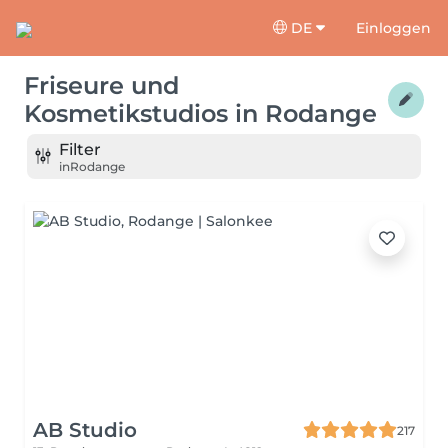
DE
Einloggen
Friseure und
Kosmetikstudios
in
Rodange
Filter
in
Rodange
AB Studio
217