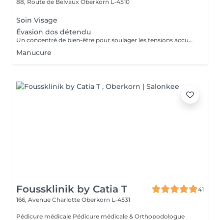
88, Route de Belvaux
Oberkorn L-4510
Soin Visage
Évasion dos détendu
Un concentré de bien-être pour soulager les tensions accumulées. Ce massage ciblé du dos, de la nuque et des épaules combine des manuvres enveloppantes et profondes pour libérer le stress et apporter une sensation immédiate de légèreté. Idéal pour une pause relaxante en pleine journée.
Manucure
Foussklinik by Catia T
41
166, Avenue Charlotte
Oberkorn L-4531
Pédicure médicale Pédicure médicale & Orthopodologue