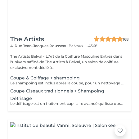
The Artists
168
4, Rue Jean-Jacques Rousseau
Belvaux L-4368
The Artists Belval - L'Art de la Coiffure Masculine Entrez dans
l'univers raffiné de The Artists à Belval, un salon de coiffure
exclusivement dédié à...
Coupe & Coiffage + shampoing
Le shampoing est inclus après la coupe, pour un nettoyage en profondeur et un soin optimal. Le coiffage, réalisé en fin de prestation, garantit un style parfaitement maîtrisé et durable.
Coupe Ciseaux traditionnels + Shampoing
Défrisage
Le défrisage est un traitement capillaire avancé qui lisse durablement les cheveux, facilitant leur coiffage tout en éliminant les frisottis pour un résultat élégant et soigné. Le shampoing est inclus après la coupe, pour un nettoyage en profondeur et un soin optimal.