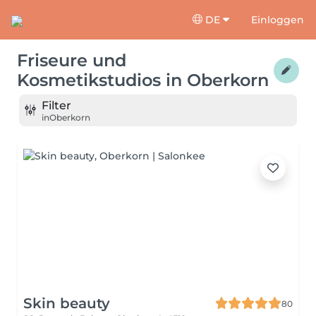
DE
Einloggen
Friseure und
Kosmetikstudios
in
Oberkorn
Filter
in
Oberkorn
Skin beauty
80