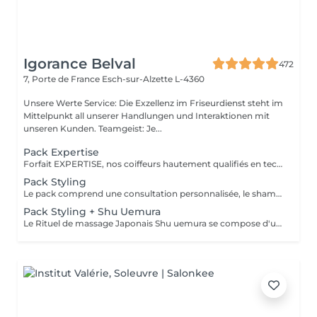
Igorance Belval
472
7, Porte de France
Esch-sur-Alzette L-4360
Unsere Werte Service: Die Exzellenz im Friseurdienst steht im
Mittelpunkt all unserer Handlungen und Interaktionen mit
unseren Kunden. Teamgeist: Je...
Pack Expertise
Forfait EXPERTISE, nos coiffeurs hautement qualifiés en technique anglo-saxonne, en formation continu et diplômés d’une académie anglaise à Paris. Vous offre une séance d’une heure avec votre coach en suivi beauté. Ce pack inclus : 1 h de prestation Un diagnostique personnalisé Shampoing spécifique Haircare Conditioner spécifique Produit de coiffage Coupe Styling Produit de finition
Pack Styling
Le pack comprend une consultation personnalisée, le shampooing et le conditionneur spécifiques REDKEN/ SHU UEMURA , le séchage et les produits de styling REDKEN/ SHU UEMURA * Tarifs à titre indicatifs à confirmer après la consultation personnalisée établit auprès de votre coiffeur/stylist/spécialiste * La direction se réserve le droit d’apporter des modifications pour le bon fonctionnement du salon
Pack Styling + Shu Uemura
Le Rituel de massage Japonais Shu uemura se compose d'un shampooing et d'un soin d'une durée de 30 minutes pour une relaxation une une réparation intense du cheveu et ensuite le pack styling