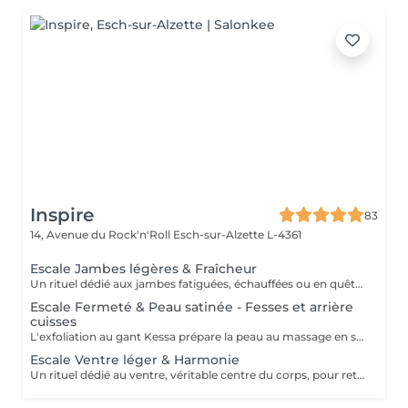
Inspire
83
14, Avenue du Rock'n'Roll
Esch-sur-Alzette L-4361
Escale Jambes légères & Fraîcheur
Un rituel dédié aux jambes fatiguées, échauffées ou en quête de légèreté ! Le soin débute par une exfoliation au gant Kessa afin de stimuler la circulation sanguine et préparer les tissus au massage. Un massage drainant est ensuite réalisé à l'aide d'une huile végétale naturelle associant des huiles essentielles tonifiantes. Des bandes fraîches aromatiques imprégnées d'une synergie d'huiles essentielles biologiques de citron, cyprès et menthe poivrée sont ensuite appliquées sur les jambes afin de prolonger la sensation de fraîcheur et de légèreté. Pendant leur temps de pose, profitez d'un massage relaxant du cuir chevelu, du visage ou de la nuque. Le rituel se termine par l'application d'une huile naturelle tonifiante, afin de laisser la peau souple, confortable et délicatement satinée. Retrouvez votre légèreté !
Escale Fermeté & Peau satinée - Fesses et arrière
cuisses
L'exfoliation au gant Kessa prépare la peau au massage en stimulant la circulation. Des manuvres énergiques et drainantes favorisent la tonicité. Un enveloppement gel au Gotu Kola est ensuite appliqué. Reconnu en Ayurveda pour ses propriétés raffermissantes, cet actif végétal d'exception est associé à d'autres extraits botaniques sélectionnés pour leurs actions tonifiantes, drainantes et lissantes. Sa texture fraîche procure une sensation immédiate de confort et de légèreté. Le rituel se termine par l'application d'un soin corps au Gotu Kola et au Lotus afin de prolonger les bienfaits du soin et laisser la peau douce, souple et délicatement satinée. Une parenthèse de bien-être pour retrouver une peau plus lisse et visiblement sublimée. Et à vous les bikinis cet été !
Escale Ventre léger & Harmonie
Un rituel dédié au ventre, véritable centre du corps, pour retrouver confort, bien-être et légèreté. L'exfoliation au gant Kessa stimule la peau et prépare les tissus à recevoir les bienfaits du massage. Des manuvres toniques et drainantes sont ensuite réalisées à l'aide d'une huile de massage naturelle enrichie aux huiles essentielles. Un enveloppement gel au Gotu Kola est ensuite appliqué. Reconnu en Ayurveda pour ses propriétés raffermissantes et tonifiantes, le Gotu Kola est associé au lotus sacré pour accompagner la peau vers davantage de souplesse, de confort et de tonicité. Pendant leur temps de pose, profitez d'un massage relaxant du cuir chevelu, du visage ou de la nuque. Le rituel se termine par l'application d'une lotion raffermissante afin de laisser la peau souple, confortable et délicatement satinée. Une parenthèse de détente pour prendre soin de son ventre et renouer avec l'harmonie du corps.