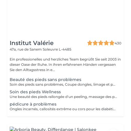
Institut Valérie
430
47a, rue de Sanem
Soleuvre L-4485
Ein professionelles und herzliches Team begrüßt Sie seit 2003 in
dieser Oase der Ruhe. In ihren erfahrenen Händen vergessen
Sie den Alltagsstress in e...
Beauté des pieds sans problèmes
Soin des pieds sans problèmes, Coupe dongles, limage et polissage des ongles, cuticules, peaux cornés
Soin des pieds Wellness
Une beauté des pieds rallongée d'un peeling, massage des pieds et masque très nourrissant Recommandé à toutes les personnes pour une sensation de légèreté des pieds
pédicure à problèmes
Ongles incarnés, callosités extrême ou cors pour les diabétiques nous conseillons d'aller chez un(e) podologue!