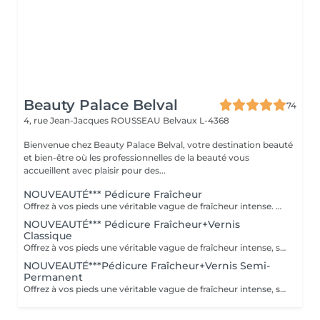
Beauty Palace Belval
74
4, rue Jean-Jacques ROUSSEAU
Belvaux L-4368
Bienvenue chez Beauty Palace Belval, votre destination beauté
et bien-être où les professionnelles de la beauté vous
accueillent avec plaisir pour des...
NOUVEAUTÉ*** Pédicure Fraîcheur
Offrez à vos pieds une véritable vague de fraîcheur intense. Ce rituel associe un gommage au sel et à l'amande douce, un bain effervescent relaxant et rafraîchissant, puis un soin à l'effet glacial appliqué jusqu'aux mollets. Dès l'application, une sensation de froid intense enveloppe les pieds et les jambes pour un effet frais, léger et incroyablement revigorant. Le soin incontournable de l'été pour des pieds doux et une sensation glaciale irrésistible.
NOUVEAUTÉ*** Pédicure Fraîcheur+Vernis
Classique
Offrez à vos pieds une véritable vague de fraîcheur intense, sublimée par la pose d'un vernis classique. Ce rituel associe un gommage au sel et à l'amande douce, un bain effervescent relaxant et rafraîchissant, puis un soin à l'effet glacial appliqué jusqu'aux mollets. Une sensation de froid intense et revigorante, idéale pour les pieds fatigués ou simplement pour profiter d'un pur moment de fraîcheur pendant l'été. Des pieds doux, parfaitement soignés, élégamment vernis et une sensation glaciale irrésistible.
NOUVEAUTÉ***Pédicure Fraîcheur+Vernis Semi-
Permanent
Offrez à vos pieds une véritable vague de fraîcheur intense, sublimée par la pose d'un semi-permanent longue tenue. Ce rituel associe un gommage au sel et à l'amande douce, un bain effervescent relaxant et rafraîchissant, puis un soin à l'effet glacial appliqué jusqu'aux mollets. Une sensation de froid intense et revigorante, idéale pour les pieds fatigués ou simplement pour profiter d'un pur moment de fraîcheur pendant l'été. Des pieds doux, parfaitement soignés, une couleur brillante longue tenue et une sensation glaciale irrésistible.