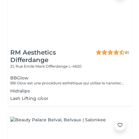
RM Aesthetics
81
Differdange
21, Rue Emile Mark
Differdange L-4620
BBGlow
BB Glow est une procédure esthétique qui utilise la nanotechnologie pour améliorer l'éclat et la douceur de la peau sans avoir besoin de maquillage. Réalisé sur le derme, il induit et stimule les fibroblastes pour synthétiser le collagène et l'élastine. Ce traitement est réalisé avec un dermapen, des micro-aiguilles et des ampoules spécifiques. Favorise la revitalisation de la peau, la réduction des imperfections, des cernes et des rides d'expression. Lissage des cicatrices d'acné et effet lifting. LES INDICATIONS Réduction des pores Réduction des taches et des taches de rousseur Améliore l'élasticité de la peau Activer le collagène Réduction des ridules d'expression Teint uniforme Améliore la luminosité
Hidralips
Lash Lifting c/cor