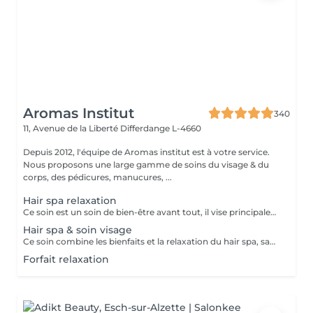
Aromas Institut
340
11, Avenue de la Liberté
Differdange L-4660
Depuis 2012, l'équipe de Aromas institut est à votre service.
Nous proposons une large gamme de soins du visage & du
corps, des pédicures, manucures, ...
Hair spa relaxation
Ce soin est un soin de bien-être avant tout, il vise principalement à rééquilibrer l'harmonie du corps par des techniques et des pressions de massage au niveau du cuir chevelu, de la nuque et des épaules . Les huiles utilisées sont essentiellement là pour traiter les différentes caractéristiques de votre cuir chevelu et vos cheveux, merci de nous informer en cas d'allergie. Ce soin inclut des huiles essentielles, il est important de nous prévenir en cas de grossesse ou d'allergie. Déroulement du soin ; pose d'une huile spécifique gommage du cuir chevelu bain de vapeur et massage crânien masque des cheveux séchage Ce soin ne comprend pas de coiffure, ni de brushing à la fin du soin, uniquement un séchage.
Hair spa & soin visage
Ce soin combine les bienfaits et la relaxation du hair spa, savourez un soin du cuir chevelu associé à un massage de la nuque, des épaules et de la tête en traitant vous peau en même temps. Ce soin ne comprend pas de coiffure à la fin, ni de brushing, uniquement un séchage.
Forfait relaxation