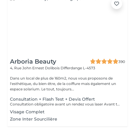
Arboria Beauty
390
4, Rue John Ernest Dolibois
Differdange L-4573
Dans un local de plus de 160m2, nous vous proposons de
l'esthétique, du bien-être, de la coiffure mais également un
espace solarium. Le tout, toujours...
Consultation + Flash Test + Devis Offert
Consultation obligatoire avant un rendez vous laser Avant tout traitement, nous vous proposons gratuitement un rendez-vous d'information afin de vous apporter toutes les explications utiles et évaluer vos besoins spécifiques. Un flash test est effectué et un devis personnalisé vous est proposé.
Visage Complet
Zone Inter Sourcilière