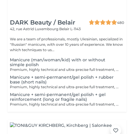
DARK Beauty / Belair
480
42, rue Astrid
Luxembourg Belair L-1143
We are a team of professionals, mostly Ukrainian, specialized in
"Russian" manicure, with over 10 years of experience. We know
which techniques to us...
Manicure (man/woman/kid) with or without
simple polish
Premium, highly technical and ultra-precise full treatment, performed mainly with an e-file to achieve a perfectly clean nail contour and apply the polish as close as possible, even slightly under the cuticle. This technique helps visually delay the regrowth by around 10 days. Visual result: -Extremely well-groomed nails, clean contours, flawless shape -Instagram / photo studio effect: neat, precise, with no visible dry skin Service content: -Removal of old semi-permanent and/or gel polish (if needed, please book accordingly this option via this screen) -Very meticulous preparation of the nail plate -Removal of dead skin -Shape and file nails -Gentle cuticle care -Application of a transparent simple polish (if desired) OR application of your own simple polish to bring with you (if needed, please book accordingly this option via this screen) -Application of cuticle oil and hand cream
Manicure + semi-permanent/gel polish + rubber
base (short nails)
Premium, highly technical and ultra-precise full treatment, performed mainly with an e-file to achieve a perfectly clean nail contour and apply the polish as close as possible, even slightly under the cuticle. This technique helps visually delay the regrowth by around 10 days. Visual result: -Extremely well-groomed nails, clean contours, flawless shape -Instagram / photo studio effect: neat, precise, with no visible dry skin We also include a base coat, recommended for short nails in good condition. A perfect solution for flawless and long-lasting nails: -The average durability is 4 weeks!! Service content -> 80€ : -Removal of old semi-permanent and/or gel (if needed, already include in this price/service) -Very meticulous preparation of the nail plate -Removal of dead skin -Shape and file nails -Gentle cuticle care -Rubber base -Application of semi-permanent nail polish -Application of cuticle oil and hand cream Optional : -Price per nail extension on up to 5 nails (if so please book "WITH simple design") +3€/nail -Price per nail for nail art on up to 5 nails (if so please book "WITH simple design") +3€/nail -Price for simple design (French, Chrome, Baby Boomer, Cat Eyes, Stickers, Foil) 6-10 nails -> +20€ -Price for complex design (3D, Hand drawings, Stamping, French with Chrome, Baby Boomer with Chrome, French with Cat Eyes) 6-10 nails -> +30€
Manicure + semi-permanent/gel polish + gel
reinforcement (long or fragile nails)
Premium, highly technical and ultra-precise full treatment, performed mainly with an e-file to achieve a perfectly clean nail contour and apply the polish as close as possible, even slightly under the cuticle. This technique helps visually delay the regrowth by around 10 days. Visual result: -Extremely well-groomed nails, clean contours, flawless shape -Instagram / photo studio effect: neat, precise, with no visible dry skin We also include a gel reinforcement, recommended for long or fragile or broken nails. A perfect solution for flawless and long-lasting nails: -The average durability is 4 weeks!! Service content -> 95€ : -Removal of old semi-permanent and/or gel polish (if needed, already include in this price/service) -Very meticulous preparation of the nail plate -Removal of dead skin -Shape and file nails -Gentle cuticle care -Correction of the nail shape -Gel reinforcement -Application of semi-permanent nail polish -Application of cuticle oil and hand cream Optional : -Price per nail extension on up to 5 nails (if so please book "WITH simple design") +3€/nail -Price per nail for nail art on up to 5 nails (if so please book "WITH simple design") +3€/nail -Price for simple design (French, Chrome, Baby Boomer, Cat Eyes, Stickers, Foil) 6-10 nails -> +20€ -Price for complex design (3D, Hand drawings, Stamping, French with Chrome, Baby Boomer with Chrome, French with Cat Eyes) 6-10 nails -> +30€