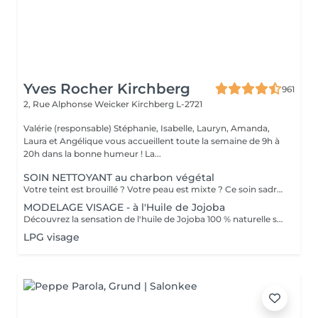
Yves Rocher Kirchberg
961
2, Rue Alphonse Weicker
Kirchberg L-2721
Valérie (responsable) Stéphanie, Isabelle, Lauryn, Amanda,
Laura et Angélique vous accueillent toute la semaine de 9h à
20h dans la bonne humeur ! La...
SOIN NETTOYANT au charbon végétal
Votre teint est brouillé ? Votre peau est mixte ? Ce soin sadresse à vous. Votre peau est nettoyée par une exfoliation douce, sous vapeur, complétée par une extraction des comédons. Pour finir, lapplication dun masque purifie la zone médiane (front, nez, menton), et hydrate le reste de votre visage. Detoxifié et hydraté, votre visage retrouve un teint unifié et lumineux. Bénéfices : Detoxifié et hydraté, votre visage retrouve un teint unifié et lumineux.
MODELAGE VISAGE - à l'Huile de Jojoba
Découvrez la sensation de l'huile de Jojoba 100 % naturelle sur votre peau. Nourrie, votre peau retrouve tout son confort. Libéré de ses tensions grâce aux mains habiles de notre esthéticienne, votre visage est détendu. Bénéfices : Nourrie, votre peau retrouve tout son confort.
LPG visage