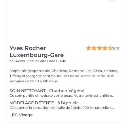
Yves Rocher
847
Luxembourg-Gare
33, Avenue de la Gare
Gare L-1610
Stephanie (responsable, Charlene, Romane, Lea, Clara, Hanane,
Tiffany et Morgane sont heureuses de vous accueillir toute la
semaine de 9h30 à 18h dans...
SOIN NETTOYANT - Charbon Végétal
Ce soin purifie et hydrate votre peau. Votre teint est unifié et lumineux, grâce à l' alliance du Charbon Végétal et de l'édulis
MODELAGE DÉTENTE - à l'Aphloïa
Découvrez la sensation de lhuile de Jojoba 100 % naturelle sur votre peau. Nourrie, votre peau retrouve tout son confort. Libéré de ses tensions grâce aux mains habiles de notre esthéticienne, votre visage est détendu. Bénéfices : Nourrie, votre peau retrouve tout son confort.
LPG Visage