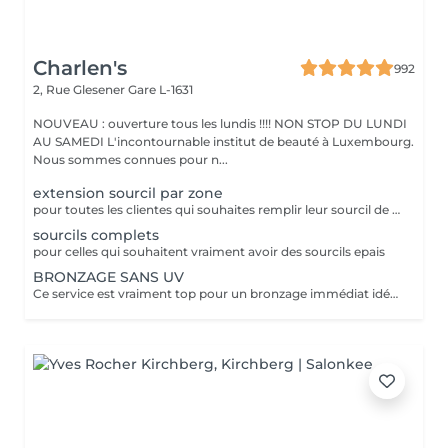
Charlen's
992
2, Rue Glesener
Gare L-1631
NOUVEAU : ouverture tous les lundis !!!! NON STOP DU LUNDI
AU SAMEDI L'incontournable institut de beauté à Luxembourg.
Nous sommes connues pour n...
extension sourcil par zone
pour toutes les clientes qui souhaites remplir leur sourcil de facon temporaire et naturel cette prestation est faites pour vous
sourcils complets
pour celles qui souhaitent vraiment avoir des sourcils epais
BRONZAGE SANS UV
Ce service est vraiment top pour un bronzage immédiat idéal avant vos vacances ou avant une soirée ;) Nous vous conseillons de faire un gommage la veille du soin et de porter des vêtements amples noirs. Selon votre peau, cela tient environ 1 semaine à 10 Jours! AVANT Exfolier votre peau en profondeur, puis hydrater généreusement 24h avant d'appliquer votre autobronzant, en insistant bien sur les coudes, genoux, chevilles et les zones sensibles. Épiler ou raser dans les 48h avant application afin que les pores de la peau soient fermés. Des points noirs pourraient apparaître si votre peau n'est pas nette lors de l'application. Ne pas appliquer de crème hydratante, parfum, déodorant ou maquillage le jour même de l'application cela pourrait obstruer les pores de la peau et faire apparaître des points noirs. APRÈS Porter des vêtement amples de couleur foncée les vêtements près du corps ou sous-vêtements pourraient faire des marques, porter des chaussures larges. Hydrater quotidiennement votre peau les jours suivant l'application ou utiliser un autobronzant progressif pour entretenir votre bronzage et le faire durer plus longtemps. Après 5 jours, exfolier quotidiennement votre peau à l'aide d'un exfoliant doux afin d'aider votre peau à absorber plus facilement votre crème hydratante, et garder un joli bronzage. Cela permet aussi au bronzage de s'estomper progressivement et uniformément.