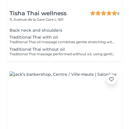
Tisha Thai wellness
8
11, Avenue de la Gare
Gare L-1611
Back neck and shoulders
Traditional Thai with oil
Traditional Thai oil massage combines gentle stretching with flowing massage techniques using warm oil to ease muscle tension, improve circulation, and promote deep relaxation.
Traditional Thai without oil
Traditional Thai massage performed without oil, using gentle stretching and acupressure techniques to relieve muscle tension, improve flexibility, and promote deep relaxation.