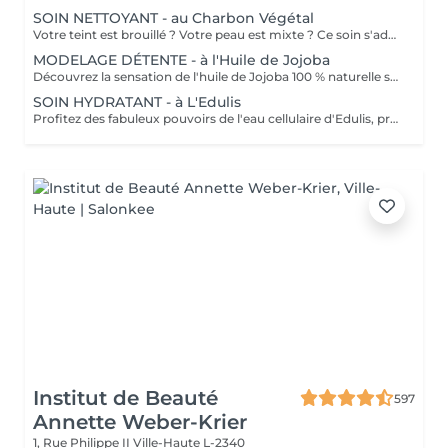
SOIN NETTOYANT - au Charbon Végétal
Votre teint est brouillé ? Votre peau est mixte ? Ce soin s'adresse à vous. Votre peau est nettoyée par une exfoliation douce, sous vapeur, complétée par une extraction des comédons. Pour finir, l'application d'un masque purifie la zone médiane (front, nez, menton), et hydrate le reste de votre visage. Bénéfices : Detoxifié et hydraté, votre visage retrouve un teint unifié, frais et lumineux.
MODELAGE DÉTENTE - à l'Huile de Jojoba
Découvrez la sensation de l'huile de Jojoba 100 % naturelle sur votre peau. Nourrie, votre peau retrouve tout son confort. Libéré de ses tensions grâce aux mains habiles de notre esthéticienne, votre visage est détendu. Bénéfices : Nourrie, votre peau retrouve tout son confort.
SOIN HYDRATANT - à L'Edulis
Profitez des fabuleux pouvoirs de l'eau cellulaire d'Edulis, précieuse source d'hydratation continue. Après la brumisation du Sérum concentré en eau cellulaire, le Masque Crème ressourçant se transforme en une texture soyeuse qui fond sur votre peau sous le délicat modelage de notre esthéticienne. Bénéfices : Gorgée d'eau, votre peau retrouve douceur, souplesse et éclat. Retrouvez le confort dune peau hydratée en continu.
Institut de Beauté
597
Annette Weber-Krier
1, Rue Philippe II
Ville-Haute L-2340