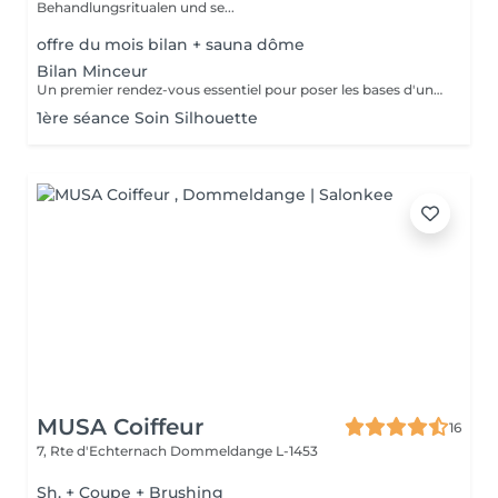
Behandlungsritualen und se...
offre du mois bilan + sauna dôme
Bilan Minceur
Un premier rendez-vous essentiel pour poser les bases d'un accompagnement efficace et personnalisé. Lors de ce bilan, nous analysons votre morphologie, vos habitudes, votre hygiène de vie et vos objectifs. Cela nous permet de comprendre les causes profondes de vos difficultés et de définir ensemble un programme adapté : soins, fréquence, conseils, cosmétique, hygiène de vie. Objectif : construire un plan minceur global, réaliste et efficace, en lien avec votre corps et vos besoins.
1ère séance Soin Silhouette
MUSA Coiffeur
16
7, Rte d'Echternach
Dommeldange L-1453
Sh. + Coupe + Brushing