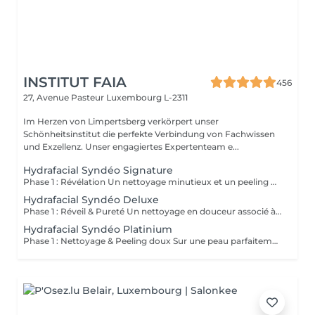
INSTITUT FAIA
456
27, Avenue Pasteur
Luxembourg L-2311
Im Herzen von Limpertsberg verkörpert unser
Schönheitsinstitut die perfekte Verbindung von Fachwissen
und Exzellenz. Unser engagiertes Expertenteam e...
Hydrafacial Syndéo Signature
Phase 1 : Révélation Un nettoyage minutieux et un peeling doux libèrent la peau des impuretés, cellules mortes et excès de sébum. La peau respire à nouveau et retrouve sa douceur naturelle. Phase 2 : Purification & Hydratation La technologie brevetée Vortex-Fusion® aspire délicatement les impuretés tout en infusant des actifs hydratants puissants. Les pores sont nettoyés, la peau est fraîche, repulpée et lumineuse. Phase 3 : Régénération & Éclat Des sérums concentrés en antioxydants, peptides et acide hyaluronique réparent, protègent et revitalisent la peau. Le teint s'illumine, la texture s'affine et l'éclat est instantané. Résultat : Une peau nette, hydratée et rayonnante dès la première séance sans irritation, sans temps d'arrêt, simplement sublime.
Hydrafacial Syndéo Deluxe
Phase 1 : Réveil & Pureté Un nettoyage en douceur associé à un peeling délicat réveille l'éclat naturel de la peau, la libérant des impuretés et des cellules ternes. Phase 2 : Extraction & Hydratation La technologie brevetée Vortex-Fusion® purifie les pores tout en infusant des actifs hautement hydratants. La peau est fraîche, lisse et repulpée. Phase 3 : Régénération sur mesure Des sérums concentrés en antioxydants, peptides et acide hyaluronique régénèrent la peau tandis qu'un booster premium et la lumière LED viennent personnaliser le soin selon vos besoins spécifiques. Résultat : Une peau éclatante, détoxifiée et lumineuse dès la première séance, le glow Faia dans toute sa splendeur.
Hydrafacial Syndéo Platinium
Phase 1 : Nettoyage & Peeling doux Sur une peau parfaitement démaquillée, un nettoyage délicat élimine impuretés, excès de sébum et cellules mortes. Un peeling léger à base d'acides salicylique et glycolique désincruste les pores en profondeur et aide à prévenir les imperfections. Phase 2 : Extraction & Hydratation Grâce à la technologie brevetée Vortex-Fusion®, une aspiration douce retire points noirs et comédons tout en infusant des actifs hautement hydratants. La peau est instantanément plus nette, repulpée et éclatante. Phase 3 : Infusion, Protection & Détox Des sérums riches en antioxydants, peptides et acide hyaluronique régénèrent la peau, favorisant détoxification et rajeunissement cellulaire. Un drainage lymphatique complète le soin stimulant ainsi la circulation pour un effet détoxifiant et une peau visiblement revitalisée. Résultat : Une peau fraîche, lumineuse et parfaitement hydratée, sans rougeur, sans temps d'arrêt, simplement éclatante.