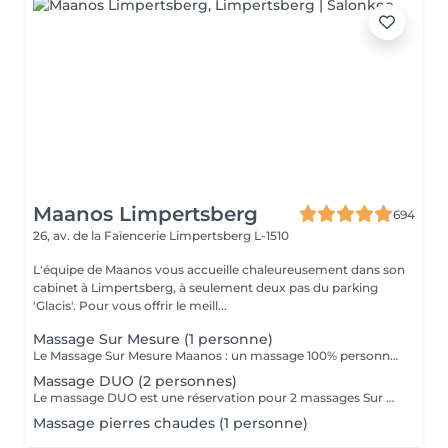
Maanos Limpertsberg
694
26, av. de la Faïencerie
Limpertsberg L-1510
L'équipe de Maanos vous accueille chaleureusement dans son
cabinet à Limpertsberg, à seulement deux pas du parking
'Glacis'. Pour vous offrir le meill...
Massage Sur Mesure (1 personne)
Le Massage Sur Mesure Maanos : un massage 100% personnalisé en fonction de vos besoins et de vos envies !
Massage DUO (2 personnes)
Le massage DUO est une réservation pour 2 massages Sur Mesure, en même temps dans la même cabine. Les 2 personnes pourront personnaliser leurs massages en fonction de leurs envies. Possibilité de demander 2 cabines séparées en arrivant sur place.
Massage pierres chaudes (1 personne)