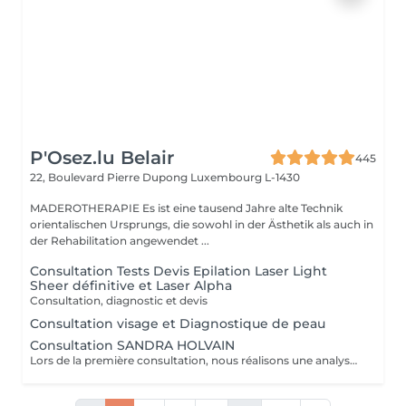
P'Osez.lu Belair
445
22, Boulevard Pierre Dupong
Luxembourg L-1430
MADEROTHERAPIE Es ist eine tausend Jahre alte Technik
orientalischen Ursprungs, die sowohl in der Ästhetik als auch in
der Rehabilitation angewendet ...
Consultation Tests Devis Epilation Laser Light
Sheer définitive et Laser Alpha
Consultation, diagnostic et devis
Consultation visage et Diagnostique de peau
Consultation SANDRA HOLVAIN
Lors de la première consultation, nous réalisons une analyse personnalisée de votre peau et de votre routine cosmétique. Nous définissons ensuite un plan de traitement sur mesure, adapté à vos besoins et à vos objectifs.