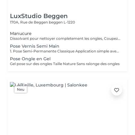
LuxStudio Beggen
170A, Rue de Beggen
beggen L-1220
Manucure
Dissolvant pour nettoyer completement les ongles, Coupez et Modelez les ongles avec une lime, Mouillez les mains quelques minutes pour ramollir les cuticules, Pousses les Cuticules avec batone pour repousser doucement vers l'arrière et coupez les excès, Hydratez les Mains avec crème et les cuticules pour maintenir la peau douce, Appliquez une base transparent pour protéger les ongles. Attendez suffisamment de tempos pour sèche.
Pose Vernis Semi Main
1. Pose Semi-Permanente Classique Application simple avec une fine couche de base. Idéale pour celles qui souhaitent de la couleur, de la brillance et un léger renfort. Tenue moyenne 2 semaines. 2. Pose Semi + Renfort Combinaison d'une base classique avec une couche de renfort. Offre une meilleure résistance que le semi-permanent classique, parfaite pour les ongles naturels. Moyenne Tenue de 2 à 3 semaines. 3. Pose Semi + Fiber Ultra Base classique combinée à un gel enrichi en fibres, idéale pour les ongles fragiles ou nécessitant un renforcement supplémentaire. Tenue Moyenne 3 à 4 semaines.
Pose Ongle en Gel
Gel pose sur des ongles Taille Nature Sans ralonge des ongles
Neu