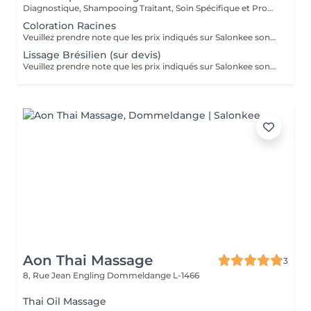
Diagnostique, Shampooing Traitant, Soin Spécifique et Produits Coiffants inclus
Coloration Racines
Veuillez prendre note que les prix indiqués sur Salonkee sont communiqués à titre informatif et s'entendent de base. Ces derniers sont susceptibles de varier selon le diagnostic réalisé à votre arrivée au salon et l'expertise du professionnel à qui vous confiez votre beauté. Dans tous les cas, un devis précis vous sera proposé et toutes réalisations de prestations seront effectuées avec votre accord. Un grand merci d'avance pour votre compréhension. Au plaisir de vous recevoir très vite.
Lissage Brésilien (sur devis)
Veuillez prendre note que les prix indiqués sur Salonkee sont communiqués à titre informatif et s'entendent de base. Ces derniers sont susceptibles de varier selon le diagnostic réalisé à votre arrivée au salon et l'expertise du professionnel à qui vous confiez votre beauté. Dans tous les cas, un devis précis vous sera proposé et toutes réalisations de prestations seront effectuées avec votre accord. Un grand merci d'avance pour votre compréhension. Au plaisir de vous recevoir très vite.
Aon Thai Massage
3
8, Rue Jean Engling
Dommeldange L-1466
Thai Oil Massage