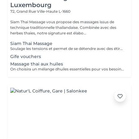
Luxembourg
72, Grand Rue
Ville-Haute L-1660
Siam Thaï Massage vous propose des massages issus de
technique traditionnelle thaïlandaise. Combinée avec des
herbes thaïes, notre signature est élabo...
Siam Thaï Massage
Soulage les tensions et permet de se détendre avec des étirements délicats de votre corps pour améliorer la mobilité et la flexibilité, suivie par les techniques de massage thaï par des pressions, sans utilisation dhuile.
Gife vouchers
Massage thai aux huiles
On choisira un mélange dhuiles essentielles pour vos besoins physiques. Un massage thérapeutique à laide dune technique spéciale pour vider les poches de liquide lymphatique et de rétention deau. Ce traitement est conçu pour aider à stimuler la circulation et daccroître la capacité du corps à éliminer les toxines et à absorber les éléments nutritifs. Vos huiles essentielles préférées peuvent être sélectionnées à votre arrivée.