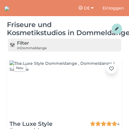
DE
Einloggen
Friseure und
Kosmetikstudios
in
Dommeldang
Filter
in
Dommeldange
Neu
The Luxe Style
4