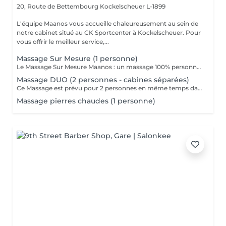
20, Route de Bettembourg
Kockelscheuer L-1899
L'équipe Maanos vous accueille chaleureusement au sein de
notre cabinet situé au CK Sportcenter à Kockelscheuer. Pour
vous offrir le meilleur service,...
Massage Sur Mesure (1 personne)
Le Massage Sur Mesure Maanos : un massage 100% personnalisé en fonction de vos besoins et de vos envies !
Massage DUO (2 personnes - cabines séparées)
Ce Massage est prévu pour 2 personnes en même temps dans 2 CABINES SÉPARÉES. Les 2 massages seront Sur Mesure, en fonction des envies et des besoins de chacun. -> Pour une cabine Duo voir Limpertsberg, Soleuvre ou Marnach.
Massage pierres chaudes (1 personne)