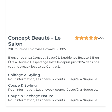
Concept Beauté - Le
455
Salon
201, route de Thionville
Howald L-5885
Bienvenue chez Concept Beauté L'Expérience Beauté & Bien-
Être à Howald Hesperange Installé depuis juin 2024 dans nos
tout nouveaux locaux au Centre S...
Coiffage & Styling
Pour information, Les cheveux courts : Jusqu'à la Nuque Les cheveux mi-longs : Jusqu'à l'épaule Les cheveux longs : En dessous de l'épaule Un supplément sera demandé pour les cheveux très longs, (jusqu'au milieu du dos)
Coupe & Styling
Pour information, Les cheveux courts : Jusqu'à la Nuque Les cheveux mi-longs : Jusqu'à l'épaule Les cheveux longs : En dessous de l'épaule Un supplément sera demandé pour les cheveux très longs, (jusqu'au milieu du dos)
Coupe & Séchage Naturel
Pour information, Les cheveux courts : Jusqu'à la Nuque Les cheveux mi-longs : Jusqu'à l'épaule Les cheveux longs : En dessous de l'épaule Un supplément sera demandé pour les cheveux très long, (jusqu'au milieu du dos)