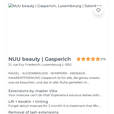
NUU beauty | Gasperich
379
21, rue Evy Friederich
Luxembourg L-1552
NÄGEL - AUGENBRAUEN - WIMPERN - MASSAGE -
HAARENTFERNUNG Gasperich ist für alle, die genau wissen,
was sie brauchen, und das in aller Ruhe genießen m...
Extensions by master Vika
Your mascara can't do that! Experience luscious lashes with our professional lash extensions. Each artificial lash is expertly applied to your natural lashes, creating a fuller, longer, and darker look. Volume options: choose from 1D to 5D for the perfect fullness. Personalised choices: discuss your preferences for curves and colours with our expert. What to expect: - eye area is cleaned - tape and patches protect the skin - extensions are applied to your natural lashes - lashes are dried for a secure hold - tape and patches are removed Post-care: avoid wetting lashes for 24 hours. Frequency: schedule every 3-4 weeks.
Lift + keratin + tinting
Forget about mascara for 2 month! It is treatment that lifts and curls your natural lashes to make them look longer and give them an attractive shape that will open up your eyes. How is lash lamination done? - lashes are washed - eye pad is placed - silicone rods are placed - perming solution is applied - lifting solution is applied - noutralizing solution is applied - henna or paint is applied - keratin is applied - lashes are washed - silicone rods are removed Age restrictions: recommended to do from 14 years. Post procedure recommendations: do not wash eyelashes 24 hours after the procedure. Frequency: once in 4-6 weeks.
Removal of lash extensions