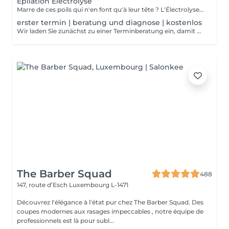
Epilation Électrolyse
Marre de ces poils qui n'en font qu'à leur tête ? L'Électrolyse est l'unique méthode reconnue comme 100% définitive, poil par poil. Elle neutralise tout, même les poils blonds, blancs ou ceux que le laser a ratés. C'est précis, c'est permanent. Le prix s'ajuste à la minute : vous ne payez que le temps vraiment nécessaire.
erster termin | beratung und diagnose | kostenlos
Wir laden Sie zunächst zu einer Terminberatung ein, damit wir eine detaillierte Diagnose stellen können! Wir finden gemeinsam mit Ihnen die passende Lösung, damit Ihre endgültige Haarentfernung zum Erfolg wird.
The Barber Squad
488
147, route d’Esch
Luxembourg L-1471
Découvrez l'élégance à l'état pur chez The Barber Squad. Des
coupes modernes aux rasages impeccables , notre équipe de
professionnels est là pour subl...