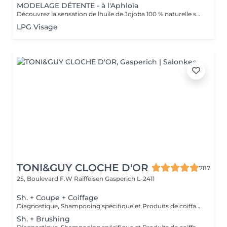
MODELAGE DÉTENTE - à l'Aphloïa
Découvrez la sensation de lhuile de Jojoba 100 % naturelle sur votre peau. Nourrie, votre peau retrouve tout son confort. Libéré de ses tensions grâce aux mains habiles de notre esthéticienne, votre visage est détendu. Bénéfices : Nourrie, votre peau retrouve tout son confort.
LPG Visage
TONI&GUY CLOCHE D'OR
787
25, Boulevard F.W Raiffeisen
Gasperich L-2411
Sh. + Coupe + Coiffage
Diagnostique, Shampooing spécifique et Produits de coiffage inclus.
Sh. + Brushing