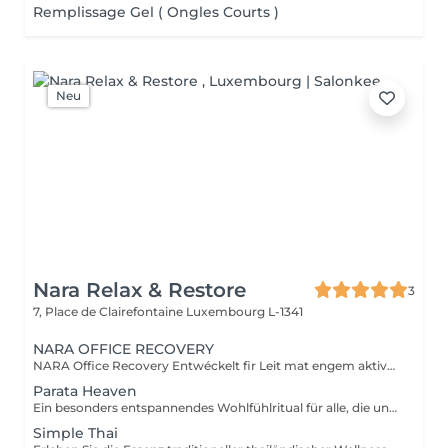
Remplissage Gel ( Ongles Courts )
Neu
Nara Relax & Restore
3
7, Place de Clairefontaine
Luxembourg L-1341
NARA OFFICE RECOVERY
NARA Office Recovery Entwéckelt fir Leit mat engem aktive Beruff, déi ënner Middegkeet duerch Bildschiermaarbecht, Verspanungen am Hals- a Schëllerberäich, midd Aen, Energiemangel oder alldeeglechem Stress leiden. Office Reset 30 Min. · 69 € Eng intensiv Express-Behandlung, déi Verspanungen am Uewerkierper léist an de Geescht berouegt ideal, wann Dir nëmme wéineg Zäit hutt. Enthält: Massage vum ieweschte Réck Hals- a Schëllermassage Akupressur-Kappmassage Geziilt Uwendung vu waarme Steng Ofkillend Jademask fir d'Aen Resultater: Méi entspaant Muskelen E méi liicht Gefill am Kapp Entspaant an erfrëscht Aen E méi rouege Geescht Ideal fir an der Mëttespaus oder no der Aarbecht. Office Reset Plus 45 Min. · 89 € Eng méi intensiv Behandlung vum Uewerkierper, ergänzt duerch eng entspaanend Foussmassage fir midd a schwéier Féiss. Enthält: Massage vum ieweschte Réck Hals- a Schëllermassage Akupressur-Kappmassage Entspanend Foussmassage Geziilt Uwendung vu waarme Steng Ofkillend Jademask fir d'Aen Resultater: Manner Verspanungen duerch laangt Sëtzen Erfrëscht Féiss a Been Nei Energie E méi entspaan de Kierper an e méi rouege Geescht Executive Recovery 75 Min. · 139 € Eist komplett Ritual vu Kapp bis Fouss, speziell entwéckelt fir ugesammelte Stress an déif kierperlech Middegkeet ze reduzéieren. Enthält: Intensiv Réckmassage Hals- a Schëllermassage Akupressur-Kappmassage Akupressur vun den Hänn Foussreflexologie Geziilt Uwendung vu waarme Steng Entspanung vun den Ae mat enger ofkillender Jademask Resultater: Déif Entspanung vun de Muskelen E méi liichten a revitaliséierte Kierper E méi rouege Geescht Nei Balance a Vitalitéit All eis Behandlunge gi mat biologeschem Kokosnossueleg a biologeschen Aromatherapie-Ueleger duerchgefouert. Si maachen d'Haut mëll, reduzéieren d'Muskelverspanungen a fërderen eng déif Entspanung.
Parata Heaven
Ein besonders entspannendes Wohlfühlritual für alle, die unter Stress, Verspannungen oder geistiger Erschöpfung leiden. Die Kombination aus einer 60-minütigen Indischen Kopf- & Schultermassage und einer 30-minütigen Office-Syndrom Rücken- & Schultermassage konzentriert sich auf Kopfhaut, Nacken, Schultern und oberen Rücken, um Spannungen zu lösen und ein Gefühl von Leichtigkeit und Wohlbefinden zu schaffen. Enthalten sind: Indische Kopf- & Schultermassage 60 Min. Office-Syndrom Rücken- & Schultermassage 30 Min.
Simple Thai