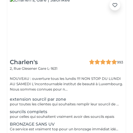
Charlen's
993
2, Rue Glesener
Gare L-1631
NOUVEAU : ouverture tous les lundis !!!! NON STOP DU LUNDI
AU SAMEDI L'incontournable institut de beauté à Luxembourg.
Nous sommes connues pour n...
extension sourcil par zone
pour toutes les clientes qui souhaites remplir leur sourcil de facon temporaire et naturel cette prestation est faites pour vous
sourcils complets
pour celles qui souhaitent vraiment avoir des sourcils epais
BRONZAGE SANS UV
Ce service est vraiment top pour un bronzage immédiat idéal avant vos vacances ou avant une soirée ;) Nous vous conseillons de faire un gommage la veille du soin et de porter des vêtements amples noirs. Selon votre peau, cela tient environ 1 semaine à 10 Jours! AVANT Exfolier votre peau en profondeur, puis hydrater généreusement 24h avant d'appliquer votre autobronzant, en insistant bien sur les coudes, genoux, chevilles et les zones sensibles. Épiler ou raser dans les 48h avant application afin que les pores de la peau soient fermés. Des points noirs pourraient apparaître si votre peau n'est pas nette lors de l'application. Ne pas appliquer de crème hydratante, parfum, déodorant ou maquillage le jour même de l'application cela pourrait obstruer les pores de la peau et faire apparaître des points noirs. APRÈS Porter des vêtement amples de couleur foncée les vêtements près du corps ou sous-vêtements pourraient faire des marques, porter des chaussures larges. Hydrater quotidiennement votre peau les jours suivant l'application ou utiliser un autobronzant progressif pour entretenir votre bronzage et le faire durer plus longtemps. Après 5 jours, exfolier quotidiennement votre peau à l'aide d'un exfoliant doux afin d'aider votre peau à absorber plus facilement votre crème hydratante, et garder un joli bronzage. Cela permet aussi au bronzage de s'estomper progressivement et uniformément.