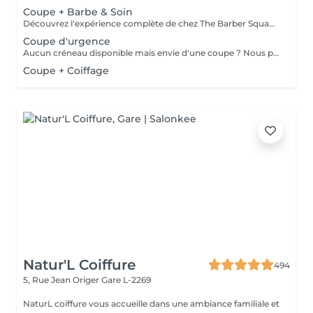
Coupe + Barbe & Soin
Découvrez l'expérience complète de chez The Barber Squad ! Shampooing & soins profonds + Coupe complète + Coiffage. Taille de Barbe & Contours à la lame & soins régénérant + Serviette Chaude & Froide + Nettoyage exfoliant du visage + Vapeur + Massage Relaxant + After Shave + Huile à barbe + Hydratation de la peau . Pour que votre expérience chez nous soit optimal , une boisson de votre choix vous est offerte !
Coupe d'urgence
Aucun créneau disponible mais envie d'une coupe ? Nous pouvons vous proposer un rendez-vous avant ou après nos horaires, ou durant la pause. Pour cette prestation, merci de contacter directement le shop.
Coupe + Coiffage
Natur'L Coiffure
494
5, Rue Jean Origer
Gare L-2269
NaturL coiffure vous accueille dans une ambiance familiale et