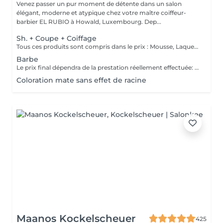
Venez passer un pur moment de détente dans un salon
élégant, moderne et atypique chez votre maître coiffeur-
barbier EL RUBIO à Howald, Luxembourg. Dep...
Sh. + Coupe + Coiffage
Tous ces produits sont compris dans le prix : Mousse, Laque, Gel, Soin démêlant, Shampoing spécifique. Tous les produits que nous utilisons sont des produits de qualité professionnelle.
Barbe
Le prix final dépendra de la prestation réellement effectuée: Taille barbe : 26 EUR Taille barbe avec rasage contours : 32.5 EUR Rasage complet avec soins : 32.5 EUR
Coloration mate sans effet de racine
Maanos Kockelscheuer
425