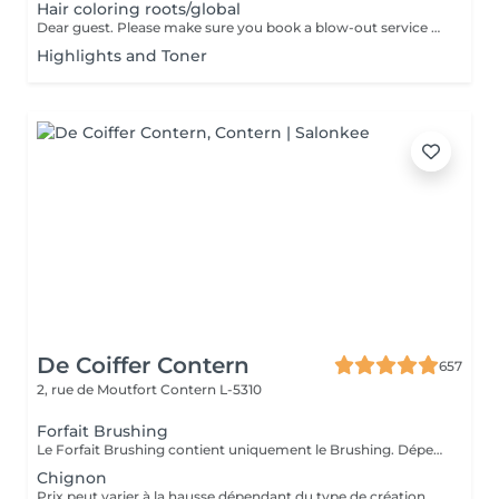
Hair coloring roots/global
Dear guest. Please make sure you book a blow-out service after your color service, that is additional 30 minutes to the total service. Thank you for understanding. Team Centro
Highlights and Toner
De Coiffer Contern
657
2, rue de Moutfort
Contern L-5310
Forfait Brushing
Le Forfait Brushing contient uniquement le Brushing. Dépendant de la longueur des cheveux, le prix peut varier. En cas de questions veuillez appeler au +352 26 35 02 89.
Chignon
Prix peut varier à la hausse dépendant du type de création finalement réalisée.