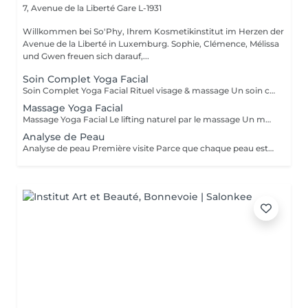
7, Avenue de la Liberté
Gare L-1931
Willkommen bei So'Phy, Ihrem Kosmetikinstitut im Herzen der
Avenue de la Liberté in Luxemburg. Sophie, Clémence, Mélissa
und Gwen freuen sich darauf,...
Soin Complet Yoga Facial
Soin Complet Yoga Facial Rituel visage & massage Un soin complet qui associe les étapes essentielles d'un soin du visage à la puissance du Massage Yoga Facial. Après un nettoyage en profondeur, une exfoliation et un travail ciblé de la peau, le massage vient stimuler les muscles, relancer les circulations et relâcher les tensions du visage. Ce rituel se poursuit par l'application de soins adaptés afin d'hydrater, rééquilibrer et révéler l'éclat naturel de votre peau. Le visage paraît plus lisse, plus lumineux et naturellement redessiné. Un soin idéal pour celles et ceux qui souhaitent allier efficacité, relaxation et résultats visibles. Comme chaque soin chez So'Phy, le protocole est adapté en fonction des besoins de votre peau.
Massage Yoga Facial
Massage Yoga Facial Le lifting naturel par le massage Un massage du visage dynamique et profond qui stimule les muscles et relance les circulations pour redessiner les contours du visage. Grâce à des manuvres expertes et à l'utilisation d'outils spécifiques comme le Gua Sha et les Mushrooms, ce soin agit à la fois sur la tonicité de la peau et la détente des tensions faciales. Il permet de lisser les traits, d'illuminer le teint et de révéler un visage plus reposé et naturellement sculpté. Un soin idéal pour celles et ceux qui recherchent un effet visible, tout en profitant d'un moment de relâchement profond. Comme chaque soin chez So'Phy, le massage est adapté en fonction des besoins de votre peau et des tensions observées.
Analyse de Peau
Analyse de peau Première visite Parce que chaque peau est unique, toute première visite commence par une analyse approfondie. Ce diagnostic permet de comprendre l'état de votre peau, ses besoins réels et les déséquilibres éventuels, afin d'adapter votre soin de manière précise et personnalisée. À l'aide d'un appareil de diagnostic et de l'expertise de votre Skin Coach, nous prenons le temps d'observer, d'échanger et de vous guider vers les solutions les plus adaptées. Ce premier rendez-vous est une étape essentielle pour vous offrir des soins réellement efficaces et des résultats durables.