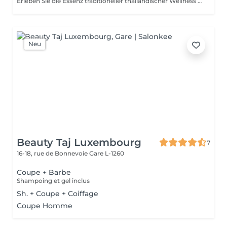
Erleben Sie die Essenz traditioneller thailändischer Wellness in einem harmonischen Wohlfühlritual. Entwickelt, um den Körper zu entspannen, muskuläre Verspannungen zu lösen, die Durchblutung zu fördern und ein lang anhaltendes Gefühl von Balance und Wohlbefinden zu schenken. Enthalten sind: Traditionelle Thai-Ölmassage 90 Min. Thai-Fußreflexzonenmassage 45 Min.
Neu
Beauty Taj Luxembourg
7
16-18, rue de Bonnevoie
Gare L-1260
Coupe + Barbe
Shampoing et gel inclus
Sh. + Coupe + Coiffage
Coupe Homme