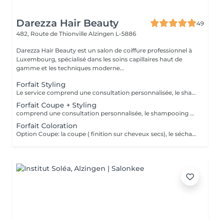
Darezza Hair Beauty
49
482, Route de Thionville
Alzingen L-5886
Darezza Hair Beauty est un salon de coiffure professionnel à
Luxembourg, spécialisé dans les soins capillaires haut de
gamme et les techniques moderne...
Forfait Styling
Le service comprend une consultation personnalisée, le shampooing et le conditionneur spécifiques , le séchage et les produits de styling * Tarifs à titre indicatifs à confirmer après la consultation personnalisée établit auprès de votre coiffeur/stylist/spécialiste * La direction se réserve le droit d’apporter des modifications pour le bon fonctionnement du salon
Forfait Coupe + Styling
comprend une consultation personnalisée, le shampooing et le conditionneur spécifiquesla coupe finitions sur cheveux secs) , le séchage et les produits de styling * Tarifs à titre indicatifs à confirmer après la consultation personnalisée établit auprès de votre coiffeur/stylist/spécialiste * La direction se réserve le droit d’apporter des modifications pour le bon fonctionnement du salon
Forfait Coloration
Option Coupe: la coupe ( finition sur cheveux secs), le séchage et les produits de styling * Tarifs à titre indicatifs à confirmer après la consultation personnalisée établit auprès de votre coiffeur/stylist/spécialiste * La direction se réserve le droit d’apporter des modifications pour le bon fonctionnement du salon