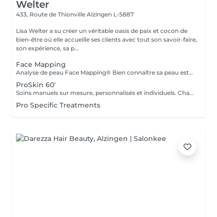
Welter
433, Route de Thionville
Alzingen L-5887
Lisa Welter a su créer un véritable oasis de paix et cocon de
bien-être où elle accueille ses clients avec tout son savoir-faire,
son expérience, sa p...
Face Mapping
Analyse de peau Face Mapping® Bien connaître sa peau est la première étape pour obtenir une peau en bonne santé. Grâce au concept exclusif de Face Mapping®, votre Skin Thérapeute Dermalogica analyse votre peau, zone par zone, pour comprendre ses besoins et ses carences. Une routine de soins appropriée et des conseils personnalisés vous seront ensuite prodigués.
ProSkin 60'
Soins manuels sur mesure, personnalisés et individuels. Chaque rendez-vous une nouvelle expérience, avec une analyse cutanée précise Face Mapping®, toute en fonction de vos attentes et des besoins de votre peau
Pro Specific Treatments