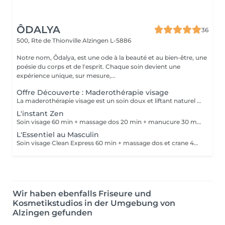
ÔDALYA
36
500, Rte de Thionville
Alzingen L-5886
Notre nom, Ôdalya, est une ode à la beauté et au bien-être, une
poésie du corps et de l'esprit. Chaque soin devient une
expérience unique, sur mesure,...
Offre Découverte : Maderothérapie visage
La maderothérapie visage est un soin doux et liftant naturel utilisant des ustensiles en bois pour stimuler la peau et les muscles du visage. Ce soin active la circulation sanguine et lymphatique, draine les toxines, stimule la production de collagène et d'élastine tout en raffermissant la peau. Il redessine les contours du visage, lisse les rides et ridules, atténue les cernes, poches et sillons nasogéniens et remonte les bajoues. Coup d'éclat instantané ! Les bienfaits du soin : - Stimule la production de collagène et d'élastine pour une peau plus ferme et plus tonique - Raffermit la peau, tonifie les tissus et sculpte les contours du visage - Draine les toxines, réduit les poches et les cernes pour un visage visiblement plus frais - Atténue les rides et ridules tout en prévenant le relâchement cutané - Redessine l'ovale du visage et procure un effet liftant naturel - Active la microcirculation pour un teint plus lumineux et éclatant - Procure une sensation de détente en relâchant les tensions du visage, du cou et de la mâchoire.
L'instant Zen
Soin visage 60 min + massage dos 20 min + manucure 30 min. Une parenthèse de bien-être pour se détendre et se sentir belle jusqu'au bout des mains.
L'Essentiel au Masculin
Soin visage Clean Express 60 min + massage dos et crane 40 min. Un moment de lâcher prise pour libérer les tensions et retrouver un visage frais et reposé.
Wir haben ebenfalls Friseure und
Kosmetikstudios in der Umgebung von
Alzingen gefunden