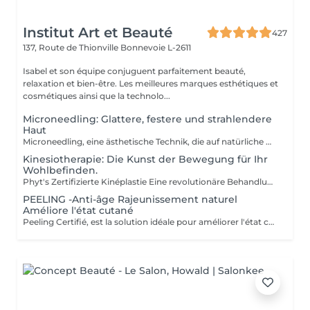
Institut Art et Beauté
427
137, Route de Thionville
Bonnevoie L-2611
Isabel et son équipe conjuguent parfaitement beauté,
relaxation et bien-être. Les meilleures marques esthétiques et
cosmétiques ainsi que la technolo...
Microneedling: Glattere, festere und strahlendere
Haut
Microneedling, eine ästhetische Technik, die auf natürliche Weise die Produktion von Kollagen und Elastin stimuliert. Ideal zur Verbesserung der Hautstruktur, zur Verkleinerung erweiterter Poren, zur Minderung feiner Linien, Aknenarben oder Pigmentflecken. Sanfte und wirksame Methode, geeignet für alle Hauttypen. Professionelle Seren für ein optimales Ergebnis. Individuelle Beratung vor jeder Sitzung.
Kinesiotherapie: Die Kunst der Bewegung für Ihr
Wohlbefinden.
Phyt's Zertifizierte Kinéplastie Eine revolutionäre Behandlung, die Physiotherapie und natürliche Produkte kombiniert, um einen sanften und zugleich effektiven Ansatz für Schönheit zu bieten. Verwendet manuelle Techniken und biologische Produkte, um die Haut tiefgehend zu stimulieren, ganz ohne Chemikalien oder invasive Eingriffe. Jede Sitzung ist speziell auf Ihre individuellen Bedürfnisse abgestimmt und zielt auf Faszien und Muskeln ab, um eine maßgeschneiderte Lösung zu bieten, die sich perfekt an Ihre Haut anpasst. Sauerstoffzufuhr und Regeneration: Fördert die Blutzirkulation und die Zellregeneration, um die Elastizität und Festigkeit der Haut zu verbessern, wodurch Ihre Haut sichtbar jünger und straffer wirkt. Sofortige Ergebnisse: Erreichen Sie sichtbare Effekte bereits nach der ersten Sitzung mit deutlicher Straffung und Tonisierung. Jede Behandlung ist in Einzelampullen verpackt, um perfekte Hygiene, optimale Frische bei jeder Anwendung und präzise Dosierung sicherzustellen. Kosmetikerinnen Fatima Lisete Marie Francesca Die Phyt's Zertifizierte Kinéplastie ist mehr als nur eine Behandlung sie bietet greifbare Ergebnisse für die Gesundheit Ihrer Haut. Gönnen Sie sich diese Expertentherapie und enthüllen Sie revitalisierte, strahlende Haut mit der Unterstützung unserer erfahrenen Kosmetikerinnen.
PEELING -Anti-âge Rajeunissement naturel
Améliore l'état cutané
Peeling Certifié, est la solution idéale pour améliorer l'état cutané et lutter efficacement contre les signes du vieillissement. Ce soin avancé associe la puissance des ingrédients naturels à la rigueur des produits biologiques pour offrir des résultats visibles et durables. Certification BIO : Profitez de produits certifiés bio, garantissant une formulation respectueuse de votre peau et de l'environnement, tout en vous assurant une qualité irréprochable. Ingrédients naturels : Enrichi en actifs naturels, ce peeling favorise le renouvellement cellulaire, affine le grain de peau et améliore la texture cutanée pour un teint plus uniforme et éclatant. Ampoules individuelles : Chaque soin est conditionné en ampoules individuelles pour garantir une hygiène optimale, une fraîcheur parfaite à chaque application, et une précision dans l'utilisation des doses. Esthéticiennes Lisete Marie Francesca Mirza Déborah Une routine régulière de soins contribue à maintenir l'élasticité, la fermeté et l'éclat de votre peau, tout en prévenant les signes du vieillissement prématuré. Chaque soin que vous apportez à votre peau est un pas vers une beauté durable et naturellement rajeunie. Offrez à votre peau le meilleur de la nature avec le Peeling et découvrez une peau revitalisée et éclatante !