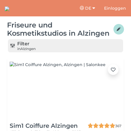
DE
Einloggen
Friseure und
Kosmetikstudios
in
Alzingen
Filter
in
Alzingen
Sim1 Coiffure Alzingen
367