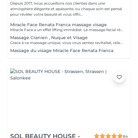
Depuis 2017, nous accueillons nos clientes dans une
atmosphère élégante et apaisante, ou chaque soin est pensé
pour révéler votre beauté et vous offri...
Miracle Face Renata Franca massage visage
Miracle Face a un effet lifting immédiat. Le massage facial réduit les gonflements, accentue les formes du visage et favorise la revitalisation naturelle de la peau. La méthode Miracle Face by Renata França a pour fonction de drainer les dèmes et de redéfinir les contours du visage. Grâce à des manuvres de drainage lymphatique et de massage modelant, elle offre un résultat exceptionnel.
Massage Cranien , Nuque et Visage
Grace à ce massage unique, vous vous sentez revitalisé, relaxé et apaisé (avec ou sans utilisation de produit)
Massage du visage Miracle Face Renata Franca
SOL BEAUTY HOUSE -
84