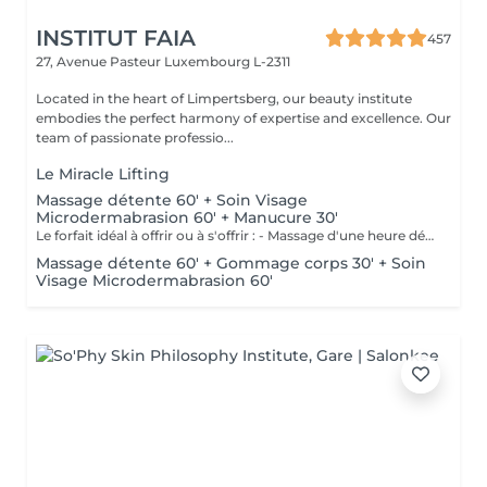
INSTITUT FAIA
457
27, Avenue Pasteur
Luxembourg L-2311
Located in the heart of Limpertsberg, our beauty institute
embodies the perfect harmony of expertise and excellence. Our
team of passionate professio...
Le Miracle Lifting
Massage détente 60' + Soin Visage
Microdermabrasion 60' + Manucure 30'
Le forfait idéal à offrir ou à s'offrir : - Massage d'une heure détente. - Soin visage d'une heure adapté au type de peau comprenant démaquillage, gommage, extraction des comédons, massage, masque et crème de soin. - Manucure comprenant le limage, la pousse et coupe des cuticules, gommage et massage avec crème de soin. Base transparente comprise si souhaitée.
Massage détente 60' + Gommage corps 30' + Soin
Visage Microdermabrasion 60'