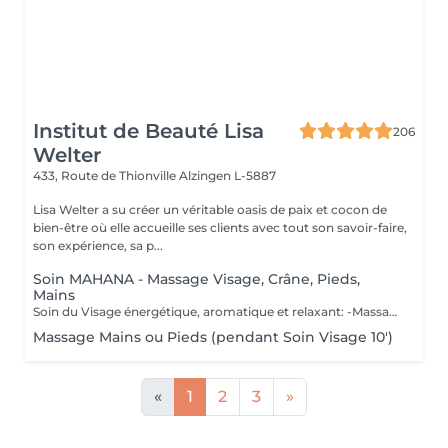
Institut de Beauté Lisa
206
Welter
433, Route de Thionville
Alzingen L-5887
Lisa Welter a su créer un véritable oasis de paix et cocon de
bien-être où elle accueille ses clients avec tout son savoir-faire,
son expérience, sa p...
Soin MAHANA - Massage Visage, Crâne, Pieds,
Mains
Soin du Visage énergétique, aromatique et relaxant: -Massage en étoile du Crâne, Mains, Pieds - Inspiré d'un rituel Polynésien, avec des huiles essentielles de fleur de Tiaré et Jasmin. Les Bienfaits Mahana: -Relaxe intensément -Délie les zones de tensions -Relance l'énergie -Apaise le mental -Hydratation de la Peau en profondeur -Illume le teint
Massage Mains ou Pieds (pendant Soin Visage 10')
«
1
2
3
»