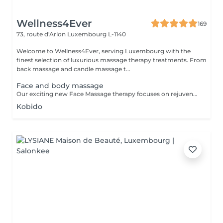
Wellness4Ever
169
73, route d'Arlon
Luxembourg L-1140
Welcome to Wellness4Ever, serving Luxembourg with the
finest selection of luxurious massage therapy treatments. From
back massage and candle massage t...
Face and body massage
Our exciting new Face Massage therapy focuses on rejuvenating your skin and giving you a youthful, glowing look that will have you feeling relaxed, refreshed and full of life. Regular face massage can improve circulation and relax facial muscles, relieving tension in the face and around the eyes while improving texture, skin sagging and the appearance of wrinkles. It has also been shown to alleviate sinus pressure, and it may even help with stubborn acne. All of these benefits can culminate in glowing, more invigorated facial features that have you feeling as youthful as you look.
Kobido