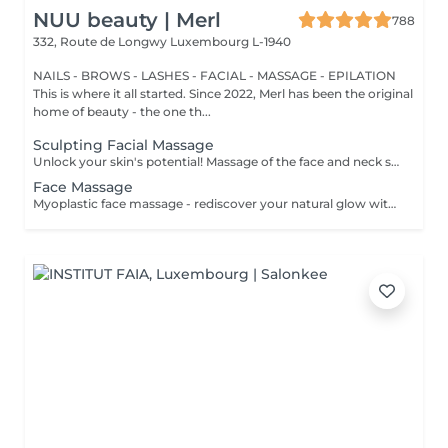
NUU beauty | Merl
788
332, Route de Longwy
Luxembourg L-1940
NAILS - BROWS - LASHES - FACIAL - MASSAGE - EPILATION
This is where it all started. Since 2022, Merl has been the original
home of beauty - the one th...
Sculpting Facial Massage
Unlock your skin's potential! Massage of the face and neck stimulate blood circulation, promote relaxation, and improve the appearance of the skin. It represents rejuvenating treatment that can help you achieve a more youthful, glowing complexion. Age restrictions: recommended to do from 20 years. Post procedure recommendations: there are no post recommendations after these procedures. Frequency: for the constant result recommended to do 8-10 times, once in 1 week.
Face Massage
Myoplastic face massage - rediscover your natural glow with the deeply rejuvenating myoplastic face massage. This unique technique works not only on the surface of your skin but also on the deeper layers of muscles and fascia. Through precise, sculpting movements, it releases tension, improves circulation, and restores elasticity. The result? A lifted, defined, and radiant look that feels as refreshing as it appears. Every session is like a reset for your face leaving you looking youthful, relaxed, and glowing with vitality. Express face massage is designed for those who value their time while expecting visible, refined results. This 30-minute lifting massage focuses on precise muscle stimulation to restore facial tone, improve skin firmness, and redefine the natural facial contour. The treatment helps reduce visible signs of fatigue while stimulating microcirculation, allowing the skin to regain a fresh, radiant, and naturally healthy glow. Perfect as an additional boost to your body massage for complete relaxation and rejuvenation. Important: This treatment is available only as an add-on to any body massage and cannot be booked as a standalone service.