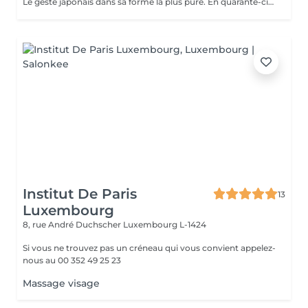
Le geste japonais dans sa forme la plus pure. En quarante-cinq minutes, ce massage facial ancestral aux mouvements précis relance la micro-circulation, dénoue les tensions du visage et redessine les traits. Un soin bref mais intense, pour un teint relancé et une sensation de fraîcheur immédiate, entre deux rendez-vous ou avant une soirée.
Institut De Paris
13
Luxembourg
8, rue André Duchscher
Luxembourg L-1424
Si vous ne trouvez pas un créneau qui vous convient appelez-
nous au 00 352 49 25 23
Massage visage