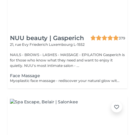
NUU beauty | Gasperich
379
21, rue Evy Friederich
Luxembourg L-1552
NAILS - BROWS - LASHES - MASSAGE - EPILATION Gasperich is
for those who know what they need and want to enjoy it
quietly. NUU's most intimate salon - ...
Face Massage
Myoplastic face massage - rediscover your natural glow with the deeply rejuvenating myoplastic face massage. This unique technique works not only on the surface of your skin but also on the deeper layers of muscles and fascia. Through precise, sculpting movements, it releases tension, improves circulation, and restores elasticity. The result? A lifted, defined, and radiant look that feels as refreshing as it appears. Every session is like a reset for your face leaving you looking youthful, relaxed, and glowing with vitality. Express Facial Massage is designed for those who value their time while expecting visible, refined results. This 30-minute lifting massage focuses on precise muscle stimulation to restore facial tone, improve skin firmness, and redefine the natural facial contour. The treatment helps reduce visible signs of fatigue while stimulating microcirculation, allowing the skin to regain a fresh, radiant, and naturally healthy glow. Perfect as an additional boost to your body massage for complete relaxation and rejuvenation. Important: This treatment is available only as an add-on to any body massage and cannot be booked as a standalone service.