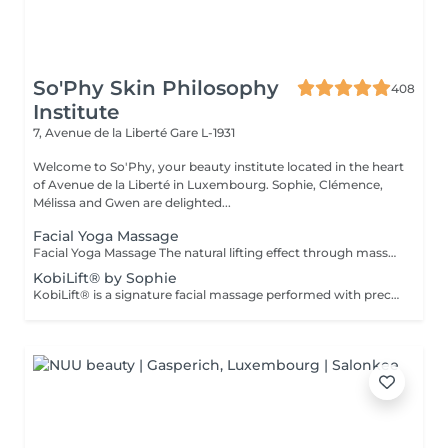
So'Phy Skin Philosophy
408
Institute
7, Avenue de la Liberté
Gare L-1931
Welcome to So'Phy, your beauty institute located in the heart
of Avenue de la Liberté in Luxembourg. Sophie, Clémence,
Mélissa and Gwen are delighted...
Facial Yoga Massage
Facial Yoga Massage The natural lifting effect through massage A dynamic and deep facial massage that stimulates the muscles and boosts circulation to redefine facial contours. Using expert techniques and specific tools such as Gua Sha and Mushrooms, this treatment works on both skin tonicity and the release of facial tension. It helps smooth features, brighten the complexion and reveal a more rested and naturally sculpted face. An ideal treatment for those seeking visible results while enjoying a moment of deep relaxation. As with every treatment at So'Phy, this massage is tailored to your skin's needs and the tensions observed.
KobiLift® by Sophie
KobiLift® is a signature facial massage performed with precise and rhythmic techniques designed to stimulate muscles, boost circulation and release tension. Working deep within the tissues, it helps redefine facial contours, smooth features and restore the skin's natural glow, while providing a natural lifting effect. KobiLift can be experienced on its own for an immediate effect, or combined with a complete facial treatment to enhance results and improve overall skin quality. Both invigorating and relaxing, this treatment offers a true moment of release while delivering visible results. Ideal for those seeking smoother, brighter and naturally firmer-looking skin.