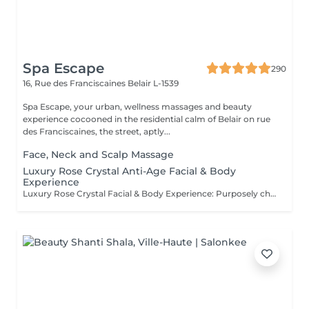
Spa Escape
290
16, Rue des Franciscaines
Belair L-1539
Spa Escape, your urban, wellness massages and beauty
experience cocooned in the residential calm of Belair on rue
des Franciscaines, the street, aptly...
Face, Neck and Scalp Massage
Luxury Rose Crystal Anti-Age Facial & Body
Experience
Luxury Rose Crystal Facial & Body Experience: Purposely chosen, award-winning products by Organic Pharmacy and its ritual makes this luxury spa experience the one and only. Skin care and body well-being takes this experience to a whole other level. All-around organic ingredients are used to quench your skin's thirst for hydration, purification and nutrition. During this relaxing and serene moment you are also pampered with a rose crystal lymphatic drainage facial massage resulting in a sculpted, dewy, and radiant appearance. The accompanying body massage. culminates the treatment as a total zen experience.