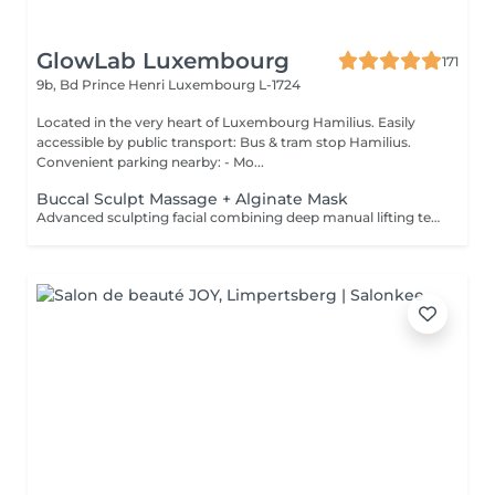
GlowLab Luxembourg
171
9b, Bd Prince Henri
Luxembourg L-1724
Located in the very heart of Luxembourg Hamilius. Easily
accessible by public transport: Bus & tram stop Hamilius.
Convenient parking nearby: - Mo...
Buccal Sculpt Massage + Alginate Mask
Advanced sculpting facial combining deep manual lifting techniques with intraoral (buccal) massage to redefine facial contours, release muscle tension, and enhance natural lifting. Includes an alginate mask to calm the skin, restore hydration, and enhance the sculpting effect. Recommended course: 5-10 sessions, 1-2 times per week, followed by maintenance. BENEFITS: - Defined facial contours - Reduced puffiness - Improved circulation - Natural lifting effect - Muscle tension release INDICATIONS: - Loss of facial definition - Puffiness - Muscle tension - Dull skin - Early signs of aging CONTAINDICATIONS: - Active inflammation - Open wounds - Severe acne - Recent invasive procedures - Dental conditions (relative) AFTERCARE: - Stay hydrated - Avoid alcohol and salt on the same day - Maintain regular treatments Sculpt. Lift. Define.