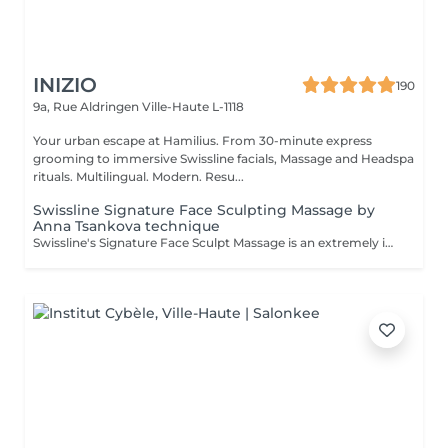
INIZIO
190
9a, Rue Aldringen
Ville-Haute L-1118
Your urban escape at Hamilius. From 30-minute express
grooming to immersive Swissline facials, Massage and Headspa
rituals. Multilingual. Modern. Resu...
Swissline Signature Face Sculpting Massage by
Anna Tsankova technique
Swissline's Signature Face Sculpt Massage is an extremely innovative, original and technical facial massage. The rhythmic, deep flow, yet relaxing, treatment incorporates breath work, MLD, muscle release and facia manipulation, together with Tsankova's signature advanced massage sculpting techniques. The treatment stimulates lymphatic drainage & circulation, relieves muscle tension, shapes facial contours and reactivates collagen. This innovative treatment provides clients with the sensation that their face has opened up, free from blockages and visibly lifted, expression lines smoothed and circulation improved, resulting in a renewed radiance and glow.