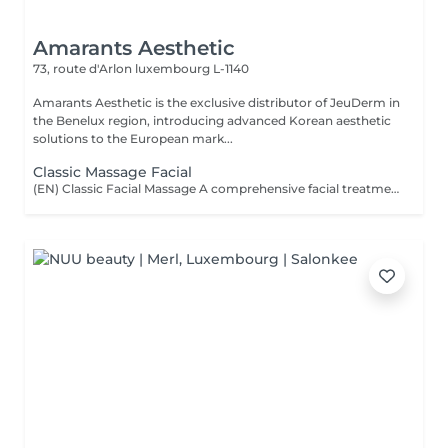
Amarants Aesthetic
73, route d'Arlon
luxembourg L-1140
Amarants Aesthetic is the exclusive distributor of JeuDerm in
the Benelux region, introducing advanced Korean aesthetic
solutions to the European mark...
Classic Massage Facial
(EN) Classic Facial Massage A comprehensive facial treatment combining classic massage techniques with a professional mask as the final step. The treatment is designed to relax facial muscles, improve microcirculation, support skin tone, and restore a feeling of freshness and comfort. The treatment is performed using professional JeuDerm skincare products. The finishing professional mask enhances the effects of the treatment, providing deep hydration, nourishment, and comfort for the skin. An ideal ritual for releasing facial tension, supporting skin recovery, improving overall skin condition, and maintaining natural beauty and radiance. Who is this treatment for? * Facial muscle tension; * Signs of fatigue and stress; * Loss of skin tone and firmness; * Skin requiring hydration and recovery; * Skin showing signs of fatigue; * Maintaining healthy and well-cared-for skin. Benefits after the treatment: * Relaxed facial muscles; * Fresher and more rested appearance; * Feeling of relaxation and lightness; * Hydrated and comfortable skin; * Support of skin tone; * Natural skin radiance. (FR) Massage facial classique Un soin complet associant les techniques classiques de massage du visage avec l'application d'un masque professionnel en étape finale. Le soin vise à détendre les muscles du visage, améliorer la microcirculation, maintenir le tonus cutané et restaurer une sensation de fraîcheur et de confort. Le soin est réalisé avec les produits professionnels JeuDerm. Le masque professionnel finalise le traitement en renforçant ses effets, en apportant une hydratation profonde, des soins nourrissants et un confort optimal à la peau. Un rituel idéal pour libérer les tensions, favoriser la récupération de la peau, améliorer son état général et préserver sa beauté naturelle et son éclat. À qui s'adresse ce soin ? * Tensions musculaires du visage ; * Signes de fatigue et de stress ; * Perte de tonicité et de fermeté de la peau ; * Peaux nécessitant hydratation et récupération ; * Peaux marquées par la fatigue ; * Entretien d'une peau saine et soignée. Résultats après le soin : * Muscles du visage détendus ; * Visage plus frais et reposé ; * Sensation de détente et de légèreté ; * Peau hydratée et confortable ; * Maintien du tonus cutané ; * Éclat naturel de la peau.