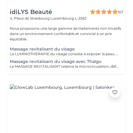
idiLYS Beauté
157
4, Place de Strasbourg
Luxembourg L-2562
Nous proposons une large gamme de traitements non invasifs
dans un environnement confortable et convivial à un prix
équitable.
Massage revitalisant du visage
La LUMINOTHÉRAPIE du visage consiste à exposer la peau à des lumières LED afin de stimuler le renouvellement cellulaire et améliorer l'éclat du teint.
Massage revitalisant du visage avec Thalgo
Le MASSAGE REVITALISANT relance la microcirculation, défatigue les traits du visage et redonne fraicheur à la peau. La LUMINOTHÉRAPIE du visage consiste à exposer la peau à des lumières LED afin de stimuler le renouvellement cellulaire et améliorer l'éclat du teint.