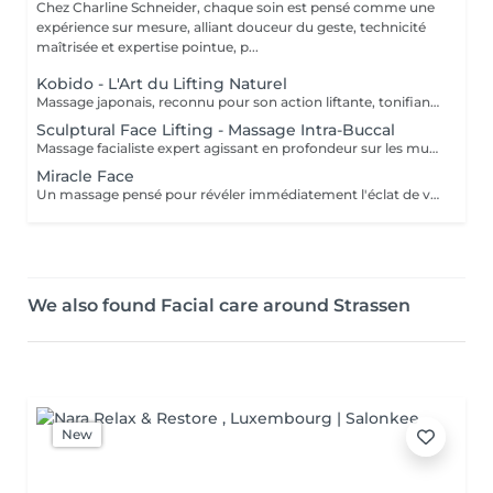
Chez Charline Schneider, chaque soin est pensé comme une
expérience sur mesure, alliant douceur du geste, technicité
maîtrisée et expertise pointue, p...
Kobido - L'Art du Lifting Naturel
Massage japonais, reconnu pour son action liftante, tonifiante et anti-âge naturelle. Grâce à un enchaînement précis et rythmé de manuvres manuelles, le Kobido agit en profondeur sur les muscles du visage pour lisser les traits, redessiner l'ovale et raviver l'éclat de la peau. Ce massage stimule la circulation, l'oxygénation des tissus et la production naturelle de collagène et d'élastine, tout en libérant les tensions accumulées dans le visage. Le résultat : un visage plus tonique, reposé et visiblement revitalisé. Bénéfices : Effet liftant naturel et redéfinition des contours Tonification des muscles faciaux Peau plus ferme, plus lisse et plus lumineuse Traits défatigués et tensions relâchées Résultats visibles dès la première séance. Pour des effets durables, une pratique régulière est recommandée.
Sculptural Face Lifting - Massage Intra-Buccal
Massage facialiste expert agissant en profondeur sur les muscles du visage, y compris ceux inaccessibles par le massage externe. Cette technique avancée combine stretching facial et massage intra-buccal pour relâcher les tensions, sculpter les volumes et lifter naturellement le visage, le cou et le décolleté. En travaillant la musculature interne et externe, ce massage permet de redessiner l'ovale, rehausser les pommettes, lisser les traits et améliorer visiblement la qualité de la peau. Il stimule également la circulation sanguine et lymphatique, favorisant l'éclat, la tonicité et la régénération cutanée. Bénéfices : Ovale du visage redessiné, traits sculptés Lissage des rides, cernes et poches Peau plus ferme, plus lumineuse Libération des tensions profondes du visage Effet liftant naturel, sans injection Résultats visibles dès la première séance. Ce massage s'adresse aux visages marqués par le stress, les tensions ou le relâchement.
Miracle Face
Un massage pensé pour révéler immédiatement l'éclat de votre peau. Alliant drainage lymphatique doux et mouvements plus dynamiques, ce soin lisse les traits, défatigue le visage et relance la circulation. Résultat : un teint reposée, lumineux et radieux, des cernes & poches estompées pour un véritable coup d'éclat instantané.
We also found Facial care around Strassen
New