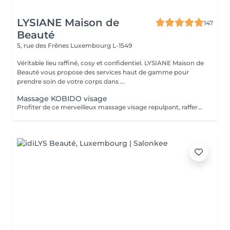
LYSIANE Maison de
147
Beauté
5, rue des Frênes
Luxembourg L-1549
Véritable lieu raffiné, cosy et confidentiel. LYSIANE Maison de
Beauté vous propose des services haut de gamme pour
prendre soin de votre corps dans ...
Massage KOBIDO visage
Profiter de ce merveilleux massage visage repulpant, raffermissant et anti-âge sans faire de nettoyage complet et vous relaxer. Ce massage peut être réalisé 1 à 2 fois par semaine. Mais au moins une fois par mois, faire le soin visage KOBIDO intégral de 1H ou 1H30 afin de nettoyer la peau en profondeur.