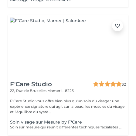
F'Care Studio
32
22, Rue de Bruxelles
Mamer L-8223
F'Care Studio vous offre bien plus qu'un soin du visage : une
expérience signature qui agit sur la peau, les muscles du visage
et l'équilibre du systè...
Soin visage sur Mesure by F'Care
Soin sur mesure qui réunit différentes techniques facialistes pour cibler en profondeur vos besoins et attentes, zone par zone. La promesse d'une pause bien-être rien que pour vous, d'un soin massage facialiste sur mesure avec des résultats visibles immédiatement. Pour qui ? Vous aimez les soins du visage naturels et non invasifs reposant sur les bienfaits du massage manuel pour transformer durablement la qualité de votre peau et la structure de votre visage. Bénéfices : Effets visibles sur les signes de vieillissement, de fatigue, les gonflements, les imperfections et le manque d'éclat. Chaque soin est réalisé sur mesure en fonction de vos besoins et attentes - Diagnostic de peau et morpho facial - Nettoyage de la peau - Massage en profondeur du visage, cou, décolleté et crâne - Recommandation personnalisé Soin de 60 minutes : 140 € Soin de 75 minutes : 160€ Soin de 90 minutes : 180€ Ajoutez une séance de thérapie LED anti imperfections de 20 minutes (+25€). Lieu : F'Care Studio, 22 rue de Bruxelles à Mamer (Luxembourg). Place de parking privative à droite du studio.