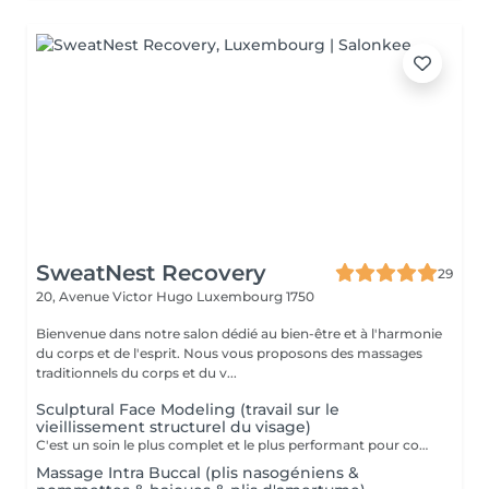
SweatNest Recovery
29
20, Avenue Victor Hugo
Luxembourg 1750
Bienvenue dans notre salon dédié au bien-être et à l'harmonie
du corps et de l'esprit. Nous vous proposons des massages
traditionnels du corps et du v...
Sculptural Face Modeling (travail sur le
vieillissement structurel du visage)
C'est un soin le plus complet et le plus performant pour combattre et/ou prévenir des changements du visage, du cou et le décolleté provoqués par le vieillissement. Cette technique se base sur les connaissances d'anatomie générale, sur la compréhension des mécanismes physiologiques du vieillissement et sur l'analyse esthétique du visage. Quatre techniques sont utilisées durant ce massage : Massage mio-fascial, Massage intra-buccale, Lifting, Drainage lymphatique. Grace à ses nombreux effets, Sculptural Face Modeling rencontre beaucoup de succès parmi des adeptes des méthodes de rajeunissement naturelles et non-invasives, alternatives aux techniques de chirurgie esthétique. Prendre connaissance des contre-indications pour le massage intra buccal est important: Maladies infectieuses de la cavité buccale Maladies de la peau du visage et du décolleté Injections de produits d'acide hyaluronique dans les sillons nasogéniens au cours des 6 derniers mois Injections de fillers dans la zone des lèvres et des joues au cours des 6 derniers mois Les fils tenseurs au cours des 12 derniers mois Injections de la toxine botulique au cours des 6 derniers mois Prothèses, implantation & Extraction dentaire et dentisterie orthopédique au cours des 6 derniers mois Maladies de la glande thyroïde (glande thyroïde hypertrophiée et/ou la présence de tumeurs)
Massage Intra Buccal (plis nasogéniens &