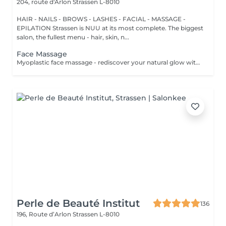
204, route d'Arlon
Strassen L-8010
HAIR - NAILS - BROWS - LASHES - FACIAL - MASSAGE -
EPILATION Strassen is NUU at its most complete. The biggest
salon, the fullest menu - hair, skin, n...
Face Massage
Myoplastic face massage - rediscover your natural glow with the deeply rejuvenating myoplastic face massage. This unique technique works not only on the surface of your skin but also on the deeper layers of muscles and fascia. Through precise, sculpting movements, it releases tension, improves circulation, and restores elasticity. The result? A lifted, defined, and radiant look that feels as refreshing as it appears. Every session is like a reset for your face leaving you looking youthful, relaxed, and glowing with vitality. Buccal face massage - is one of the most exclusive beauty treatments loved by celebrities worldwide. Performed both outside and inside the mouth, it targets the deepest facial muscles that are rarely activated. This powerful technique relieves jaw tension, sculpts cheekbones, plumps lips naturally, and improves lymphatic drainage. The result is a beautifully contoured, youthful face with a radiant, healthy glow. After just one session, you'll feel lighter, fresher, and more confident. This is an experience that goes beyond beauty, reaching harmony and balance. Express face massage is designed for those who value their time while expecting visible, refined results. This 30-minute lifting massage focuses on precise muscle stimulation to restore facial tone, improve skin firmness, and redefine the natural facial contour. The treatment helps reduce visible signs of fatigue while stimulating microcirculation, allowing the skin to regain a fresh, radiant, and naturally healthy glow. Perfect as an additional boost to your body massage for complete relaxation and rejuvenation. Important: This treatment is available only as an add-on to any body massage and cannot be booked as a standalone service.
Perle de Beauté Institut
136
196, Route d’Arlon
Strassen L-8010