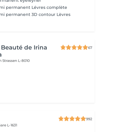
ermanent eyeleyner
emi permanent Lévres complète
emi permanent 3D contour Lèvres
 Beauté de Irina
67
a
on
Strassen L-8010
992
are L-1631