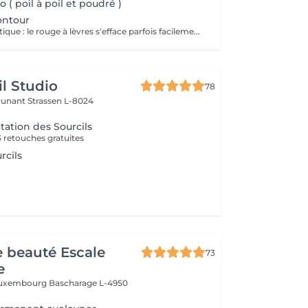
 ( poil à poil et poudré )
ontour
Pour un côté pratique : le rouge à lèvres s'efface parfois facilement ou laisse des traces. Pour un côté esthétique (lèvres trop fines, asymétriques etc...) : Le maquillage permanent vous permettra de remodeler vos lèvres. Le maquillage permanent vous permet de dessiner le contour des lèvres ou de faire un remplissage. Ce dernier n'a pas pour but de vous donner l'effet d'un rouge à lèvres mais plutôt de leur redonner une coloration naturelle et du volume.
il Studio
78
Dunant
Strassen L-8024
ation des Sourcils
3 retouches gratuites
rcils
de beauté Escale
73
e
 Luxembourg
Bascharage L-4950