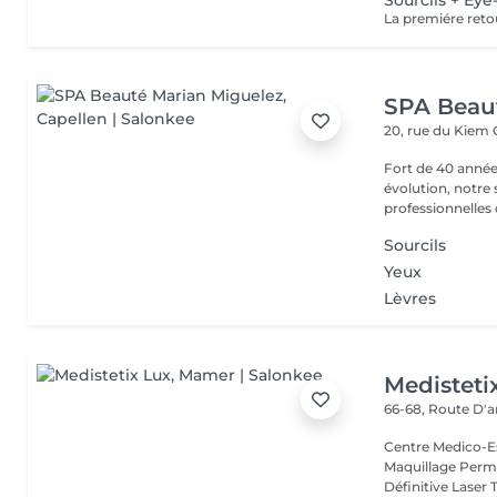
Sourcils + Eye
La premiére reto
SPA Beau
20, rue du Kiem
Fort de 40 année
évolution, notre
professionnelles 
Sourcils
Yeux
Lèvres
Medisteti
66-68, Route D'a
Centre Medico-Es
Maquillage Perma
Définitive Laser 