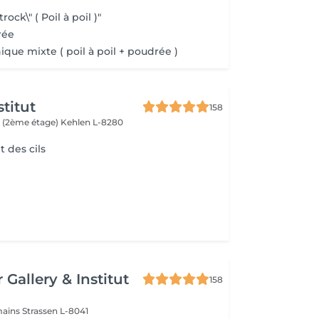
rock\" ( Poil à poil )"
rée
ique mixte ( poil à poil + poudrée )
titut
158
 (2ème étage)
Kehlen L-8280
 des cils
 Gallery & Institut
158
mains
Strassen L-8041