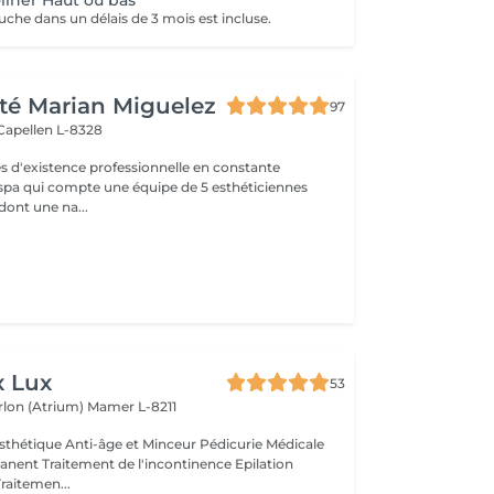
-liner Haut ou bas
uche dans un délais de 3 mois est incluse.
té Marian Miguelez
97
Capellen L-8328
s d'existence professionnelle en constante
 spa qui compte une équipe de 5 esthéticiennes
dont une na...
x Lux
53
rlon (Atrium)
Mamer L-8211
thétique Anti-âge et Minceur Pédicurie Médicale
nent Traitement de l'incontinence Epilation
Traitemen...