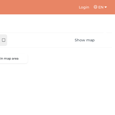
Login
EN
Show map
 in map area