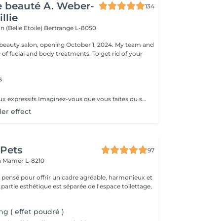
de beauté A. Weber-
134
llie
n (Belle Etoile)
Bertrange L-8050
eauty salon, opening October 1, 2024. My team and
ge of facial and body treatments. To get rid of your
s
Eyeliner - Des yeux expressifs Imaginez-vous que vous faites du sport, que vous allez vous baigner ou au sauna et que votre Eyeliner ne s'efface pas, ne coule pas plus jamais. Vos cils paraissent plus fournis et vos yeux sont plus expressifs grâce à un Eyeliner fin. L'Eyeliner est aussi la solution parfaite si vous portez des lentilles ou si vous avez des problèmes de vue ou bien si vous voulez tout simplement gagner du temps. Vous avez le choix entre un Eyeliner très fin et discret et un Eyeliner décoratif, tout comme vous le souhaitez. Dans tous les cas l'Eyeliner mettra vos yeux en valeur.
er effect
 Pets
97
n
Mamer L-8210
é pensé pour offrir un cadre agréable, harmonieux et
 partie esthétique est séparée de l'espace toilettage,
ng ( effet poudré )