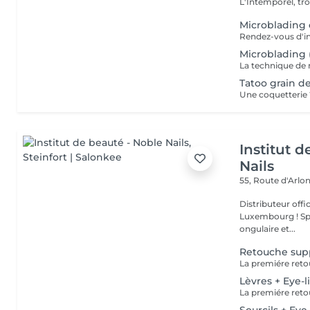
L'Intemporel, troi
Microblading 
Microblading 
Tatoo grain d
Institut 
Nails
55, Route d'Arlo
Distributeur offi
Luxembourg ! Spécialisée depuis plus de 20 ans dans la prothésie
ongulaire et...
Retouche sup
Lèvres + Eye-l
La premiére reto