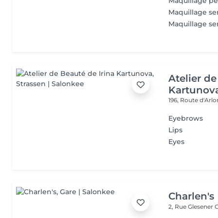
Maquillage p
Maquillage s
Maquillage s
Atelier de
Kartunov
196, Route d'Arl
Eyebrows
Lips
Eyes
Charlen's
2, Rue Glesener
G