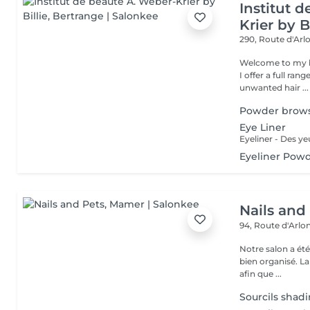
Institut 
Krier by Bi
290, Route d'Arlo
Welcome to my b
I offer a full ran
unwanted hair ...
Powder brow
Eye Liner
Eyeliner Powd
Nails and
94, Route d'Arlo
Notre salon a ét
bien organisé. La
afin que ...
Sourcils shadi