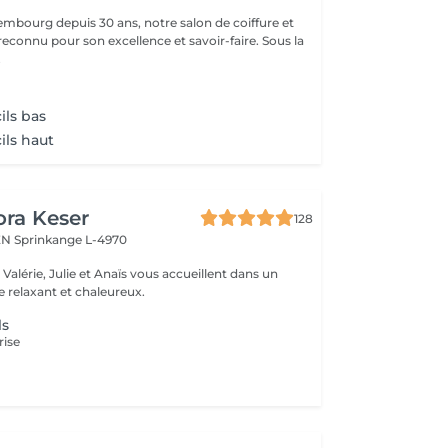
mbourg depuis 30 ans, notre salon de coiffure et
reconnu pour son excellence et savoir-faire. Sous la
.
ils bas
ils haut
ora Keser
128
REN
Sprinkange L-4970
 relaxant et chaleureux.
ls
rise