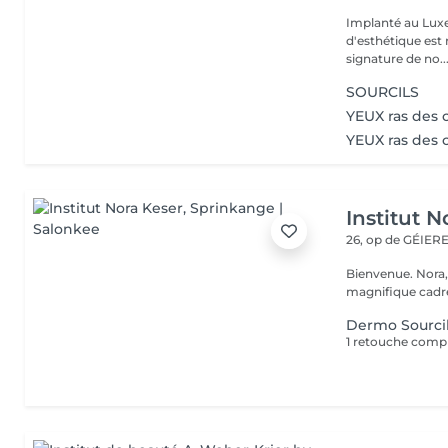
Implanté au Luxe
d'esthétique est 
signature de no..
SOURCILS
YEUX ras des c
YEUX ras des c
Institut N
26, op de GÉIE
Bienvenue. Nora, Valérie, Julie et Anaïs vous accueillent dans un
magnifique cadre
Dermo Sourci
1 retouche comp