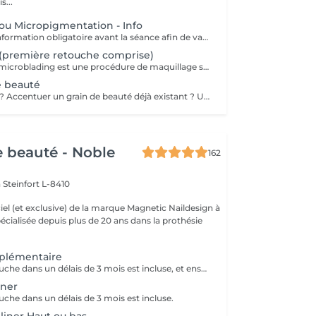
s...
ou Micropigmentation - Info
Rendez-vous d'information obligatoire avant la séance afin de valider le questionnaire médical et les contre-indications, validation de la couleur et de la forme des sourcils, réponses aux éventuelles interrogations. L'acompte sera restitué entièrement lors de votre venue, si vous n'annulez pas il sera conservé.
(première retouche comprise)
La technique de microblading est une procédure de maquillage semi permanent réalisé entièrement à la main à l'aide d'un "stylo" muni de micro-aiguilles. La praticienne dessine poil à poil l'ensemble du sourcil afin de redonner au regard toute son intensité et sa ligne naturelle. Cette technique permet de redessiner entièrement un sourcil soit de combler les éventuels trous. Un résultat des plus naturel grâce à la finesse de la lame et donc au dessin de chaque poil. Effet trompe l'il garanti!
e beauté
Une coquetterie ? Accentuer un grain de beauté déjà existant ? Une jolie mouche à la Maryline Monroe ? Au choix... Sans douleur, pas de retouche nécessaire ( mais comprise si besoin ), longue durée dans le temps ( jusqu'à 18 mois )
de beauté - Noble
162
n
Steinfort L-8410
ciel (et exclusive) de la marque Magnetic Naildesign à
plémentaire
La premiére retouche dans un délais de 3 mois est incluse, et ensuite , après 2 ans a moitié prix
iner
uche dans un délais de 3 mois est incluse.