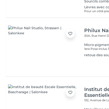
Sourcils combo
Lèvres avec c
Philux Na
30A, Rue Henri 
Micro-pigment
1ere Pose inclus 
retous des sou
Institut 
Essentiell
132, Avenue de