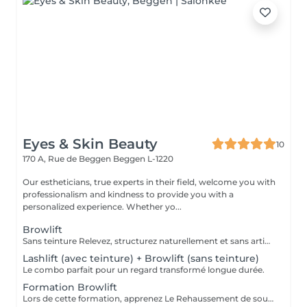
Eyes & Skin Beauty
10
170 A, Rue de Beggen
Beggen L-1220
Our estheticians, true experts in their field, welcome you with
professionalism and kindness to provide you with a
personalized experience. Whether yo...
Browlift
Sans teinture Relevez, structurez naturellement et sans artifices vos sourcils pour un effet regard rajeunit et plus ouvert.
Lashlift (avec teinture) + Browlift (sans teinture)
Le combo parfait pour un regard transformé longue durée.
Formation Browlift
Lors de cette formation, apprenez Le Rehaussement de sourcils, coiffer et structurer les sourcils naturels de vos clientes sans artifices. Teinture de sourcils, soulignez le regard en utilisant la teinte la plus adapté.