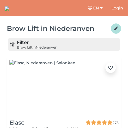
EN
Login
Brow Lift
in
Niederanven
Filter
Brow Lift
in
Niederanven
Elasc
275