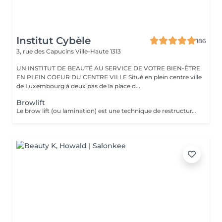
Institut Cybèle
186
3, rue des Capucins
Ville-Haute 1313
UN INSTITUT DE BEAUTÉ AU SERVICE DE VOTRE BIEN-ÊTRE
EN PLEIN COEUR DU CENTRE VILLE Situé en plein centre ville
de Luxembourg à deux pas de la place d...
Browlift
Le brow lift (ou lamination) est une technique de restructuration qui discipline, rehausse et épaissit les sourcils, offrant un effet fourni et structuré pendant environ 6 à 8 semaines. Ce soin utilise des sérums pour assouplir le poil, le brosser vers le haut et le fixer. Teinture comprise dans le soin.