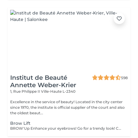
Institut de Beauté
598
Annette Weber-Krier
1, Rue Philippe II
Ville-Haute L-2340
Excellence in the service of beauty! Located in the city center
since 1970, the institute is official supplier of the court and also
the oldest beaut...
Brow Lift
BROW'Up Enhance your eyebrows! Go for a trendy look! Check out this latest trend! The principle consists in modifying the movement of your hairs in a lasting way (+/- 6 weeks) by raising them upwards and / or in their natural movement. Why ? The eyebrow will be more open, denser, it will open the eyes considerably. Widely used by the greatest make-up artists, styling the eyebrow upwards has a real impact on the eyes, which appear to be lifted, enhanced. Also widely used in Latin America and Asia, as the hairs tend to fall down. This technique allows them to be disciplined to obtain a harmonious line. Very useful also for eyebrows which curl, which take bad folds, or which are too long. The goal is to tack them in the most optimal direction. Gentlemen, this technique may also be suitable for you to discipline eyebrow volumes! Sublime marriage with 3D / HD Brow dye