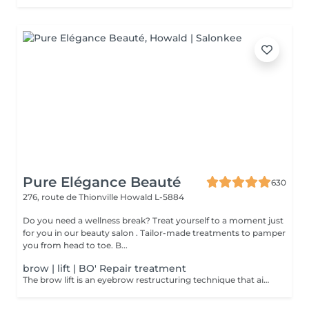
Pure Elégance Beauté
630
276, route de Thionville
Howald L-5884
Do you need a wellness break? Treat yourself to a moment just
for you in our beauty salon . Tailor-made treatments to pamper
you from head to toe. B...
brow | lift | BO' Repair treatment
The brow lift is an eyebrow restructuring technique that aims to enhance the hairs. It is done using a brush and several treatments. The combination of their actions makes it possible to obtain thick and marked eyebrows. Allows to restructure, densify and discipline sparse and rebellious eyebrows, but also lifts the eyes as well as droopy eyelids. BO'Repair Vitamin mask.