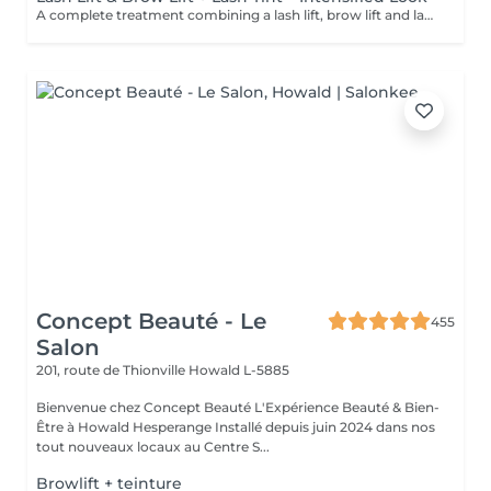
A complete treatment combining a lash lift, brow lift and lash tint for a more intense and defined look. Lashes are lifted and tinted to enhance depth and visibility, while the brows are reshaped and structured to perfectly frame the eyes. The contrast is enhanced, creating a more defined look while maintaining a natural and elegant finish. Ideal for those who want a more noticeable result without the need for makeup.
Concept Beauté - Le
455
Salon
201, route de Thionville
Howald L-5885
Bienvenue chez Concept Beauté L'Expérience Beauté & Bien-
Être à Howald Hesperange Installé depuis juin 2024 dans nos
tout nouveaux locaux au Centre S...
Browlift + teinture