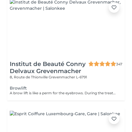
Institut de Beauté Conny
347
Delvaux Grevenmacher
8, Route de Thionville
Grevenmacher L-6791
Browlift
A brow lift is like a perm for the eyebrows. During the treatment, the eyebrows are shaped and fixed with lotions and chemical solutions. This gives the eyebrows a fuller, stronger and bushier appearance for several weeks.