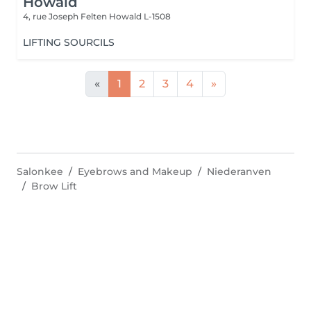
Howald
4, rue Joseph Felten
Howald L-1508
LIFTING SOURCILS
«
1
2
3
4
»
Salonkee
Eyebrows and Makeup
Niederanven
Brow Lift