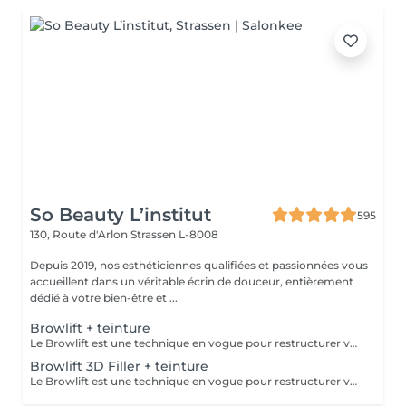
So Beauty L’institut
595
130, Route d'Arlon
Strassen L-8008
Depuis 2019, nos esthéticiennes qualifiées et passionnées vous
accueillent dans un véritable écrin de douceur, entièrement
dédié à votre bien-être et ...
Browlift + teinture
Le Browlift est une technique en vogue pour restructurer vos sourcils qui permet de les épaissir et les rehausser tout en fixant leur mouvement pour un résultat qui dure environ 6 semaines. Ils paraissent plus fournis et volumineux,la teinture va accentuer la forme et intensifier la couleur. Le Browlift ouvre votre regard et le met en valeur.
Browlift 3D Filler + teinture
Le Browlift est une technique en vogue pour restructurer vos sourcils qui permet de les épaissir et les rehausser tout en fixant leur mouvement pour un résultat qui dure environ 6 semaines. Ils paraissent plus fournis et volumineux et la teinture va accentuer la forme et intensifier la couleur. Le Browlift ouvre votre regard et le met en valeur. Le soin 3D Filler est un soin naturel qui va agir sur la structure du poil et ainsi favoriser la croissance et le nourrir en profondeur.