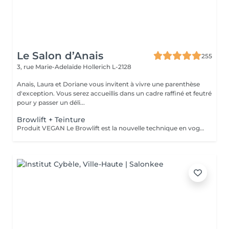
Le Salon d’Anais
255
3, rue Marie-Adelaïde
Hollerich L-2128
Anais, Laura et Doriane vous invitent à vivre une parenthèse
d'exception. Vous serez accueillis dans un cadre raffiné et feutré
pour y passer un déli...
Browlift + Teinture
Produit VEGAN Le Browlift est la nouvelle technique en vogue pour restructurer vos sourcils qui permet de les épaissir et les rehausser tout en fixant leur mouvement pour un résultat qui dure environ 6 semaines. Ils paraissent plus fournis et volumineux et la teinture va accentuer la forme et intensifier la couleur. Le Browlift ouvre votre regard et le met en valeur.