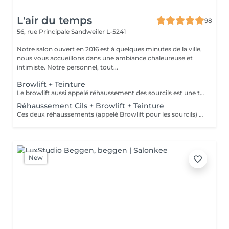
L'air du temps
98
56, rue Principale
Sandweiler L-5241
Notre salon ouvert en 2016 est à quelques minutes de la ville,
nous vous accueillons dans une ambiance chaleureuse et
intimiste. Notre personnel, tout...
Browlift + Teinture
Le browlift aussi appelé réhaussement des sourcils est une technique pour discipliner les poils parfois broussailleux des sourcils, les rehausser et leur donner une jolie forme, il inclut d'office une teinture. C'est une dernière tendance dans la beauté du regard. Peut être associé à un réhaussement des cils pour un résultat plus spectaculaire. Tenue environ 4 semaines. Il est nécessaire d'avoir des sourcils fournis et ne pas avoir fait une teinture de ceux-ci dans les semaines précédentes.
Réhaussement Cils + Browlift + Teinture
Ces deux réhaussements (appelé Browlift pour les sourcils) vous donneront un look différent, votre regard sera doublement embelli. Vos sourcils doivent contenir assez de poils pour cette technique. Tenue 2-3 mois. Remarque: ne pas porter de mascara le jour du soin de préférence; pas de teinture de sourcils les 3 mois avant.
New