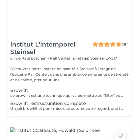
Institut L'Intemporel
284
Steinsel
6, rue Paul Eyschen - Pall Center (à l’étage)
Steinsel L-7317
Découvrez notre institut de beauté à Steinsel à l'étage de
l'épicerie Pall Center, dans une ambiance empreinte de sérénité
et de calme, prêt pour une ...
Browlift
Le browlift est une technique qui va permettre de "lifter" votre regard en travaillant sur le positionnement de vos sourcils, la forme et la couleur. Un regard ouvert et pétillant pour 4 à 6 semaines.
Browlift restructuration complète
Un joli browlift et pour mieux structurer votre regard, une teinture appliquée avec exactitude.