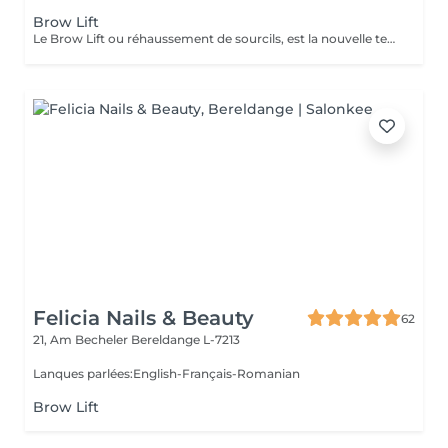
Brow Lift
Le Brow Lift ou réhaussement de sourcils, est la nouvelle technique tendance: le but étant d'embellir, épaissir le sourcil et de discipliner des poils broussailleux ou épars à l'aide d'un produit à base de kératine. Cette technique convient à tous les types de sourcils, que vous soyez blonde, brune ou rousse, que vous ayez les sourcils fournis ou non. Si vos sourcils sont broussailleux, cette méthode innovante va les discipliner. À l'inverse, s'ils sont fins et clairsemés, le browlift leur donnera plus de texture et offrira un résultat plus fourni et ultra naturel pour une durée de 6 semaines.
Felicia Nails & Beauty
62
21, Am Becheler
Bereldange L-7213
Lanques parlées:English-Français-Romanian
Brow Lift