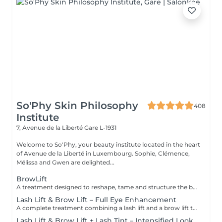
So'Phy Skin Philosophy
408
Institute
7, Avenue de la Liberté
Gare L-1931
Welcome to So'Phy, your beauty institute located in the heart
of Avenue de la Liberté in Luxembourg. Sophie, Clémence,
Mélissa and Gwen are delighted...
BrowLift
A treatment designed to reshape, tame and structure the brows for a clean, harmonious and naturally enhanced result. The brow lift repositions the hairs to create a fuller, more defined and perfectly controlled look. A tint is included to intensify the colour and add depth to the eyes while maintaining a natural and elegant finish. Brows are restructured, the eyes are framed and the facial features are enhanced on a daily basis.
Lash Lift & Brow Lift – Full Eye Enhancement
A complete treatment combining a lash lift and a brow lift to enhance the entire eye area. Lashes are lifted from the root to create visible length and open the eyes, while the brows are reshaped, tamed and redefined for a clean and harmonious result. The eyes appear more defined, framed and naturally enhanced. An ideal solution for a polished, elegant and long-lasting look without daily makeup.
Lash Lift & Brow Lift + Lash Tint – Intensified Look