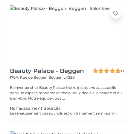
Beauty Palace - Beggen
13
170A, Rue de Beggen
Beggen L-1220
Bienvenue chez Beauty Palace Notre institut vous accueille
dans un espace moderne et chaleureux dédié à la beauté et au
bien-être. Notre équipe vous ...
Rehaussement Sourcils
Le rehaussement des sourcils est un traitement semi-permanent qui donne un effet lifté. Les 24-48 premières heures sont cruciales. Voici les recommandations à suivre après la prestation pour optimiser les résultats et la tenue: -Evitez l'eau, la vapeur, l'humidité et la chaleur excessive (pas de douche chaude, sauna, hammam) -Ne frottez pas vos sourcils et ne dormez pas le visage écrasé contre l'oreiller -Pas de maquillage sur la zone (fond de teint) pendant 24 à 48h -Évitez les produits gras ou huileux qui peuvent réduire la durée du rehaussement -Hydratez vos sourcils avec un sérum adapté pour prolonger l'effet En respectant ces conseils, le rehaussement durera entre 4 à 6 semaines avec un effet optimal.