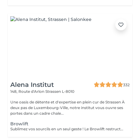
Alena Institut
332
148, Route d'Arlon
Strassen L-8010
Une oasis de détente et d'expertise en plein cur de Strassen À
deux pas de Luxembourg-Ville, notre institut vous ouvre ses
portes dans un cadre chale...
Browlift
Sublimez vos sourcils en un seul geste ! Le Browlift restructure et redessine vos sourcils pour un effet lifté, naturel et harmonieux. Le soin Bo Repaire nourrit et fortifie vos poils, tandis que la teinture apporte intensité et uniformité pour un résultat éclatant. Prestation rapide et efficace en seulement 45 minutes pour des sourcils parfaitement définis, soignés et irrésistibles !