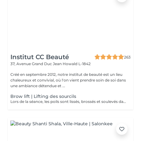
Institut CC Beauté
263
37, Avenue Grand Duc Jean
Howald L-1842
Créé en septembre 2012, notre institut de beauté est un lieu
chaleureux et convivial, où l'on vient prendre soin de soi dans
une ambiance détendue et ...
Brow lift | Lifting des sourcils
Lors de la séance, les poils sont lissés, brossés et soulevés dans la forme souhaitée. Ils sont ensuite fixés à l'aide d'une lotion spéciale. Cette technique conviendra à celles qui rêvent d'épaissir leurs sourcils mais aussi de couvrir de petits espaces, de petits trous et d'obtenir un look naturel, tout en légèreté. Les sourcils ne sont pas figés et restent malléables. Il est donc possible de les peigner vers le haut ou sur le côté selon le look souhaité. * Un soin à appliquer à domicile vous sera offert lors de la prestation *