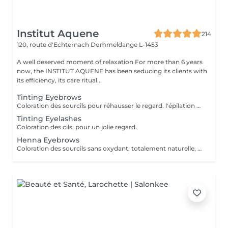
Institut Aquene
214
120, route d'Echternach
Dommeldange L-1453
A well deserved moment of relaxation For more than 6 years
now, the INSTITUT AQUENE has been seducing its clients with
its efficiency, its care ritual...
Tinting Eyebrows
Coloration des sourcils pour réhausser le regard. l'épilation des sourcils est conseillé après le soin pour un sourcil plus net.
Tinting Eyelashes
Coloration des cils, pour un jolie regard.
Henna Eyebrows
Coloration des sourcils sans oxydant, totalement naturelle, pas de risque d'allergie. Grâce à l'henné, nous pouvons redessiner les sourcils pour donner l'illusion qu'ils sont plus remplis.