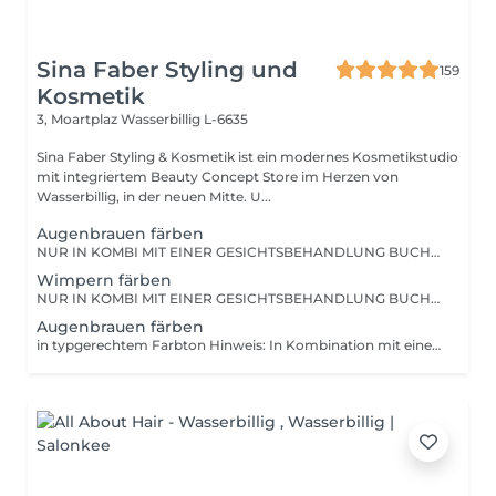
Sina Faber Styling und
159
Kosmetik
3, Moartplaz
Wasserbillig L-6635
Sina Faber Styling & Kosmetik ist ein modernes Kosmetikstudio
mit integriertem Beauty Concept Store im Herzen von
Wasserbillig, in der neuen Mitte. U...
Augenbrauen färben
NUR IN KOMBI MIT EINER GESICHTSBEHANDLUNG BUCHBAR! Wenn dieses Extra dazugebucht wird, färben wir die Augenbrauen während der Gesichtsbehandlung. Zur Erklärung: Der Preis ist günstiger, als bei einer Einzeldienstleistung, weil wir so wesentlich weniger zeitlichen Aufwand haben.
Wimpern färben
NUR IN KOMBI MIT EINER GESICHTSBEHANDLUNG BUCHBAR! Wenn dieses Extra dazugebucht wird, färben wir die Wimpern während der Gesichtsbehandlung. Zur Erklärung: Der Preis ist günstiger, als bei einer Einzeldienstleistung, weil wir so wesentlich weniger zeitlichen Aufwand haben.
Augenbrauen färben
in typgerechtem Farbton Hinweis: In Kombination mit einer Gesichtsbehandlung erhälst du einen Rabatt auf diese Behandlung (siehe ADD-ONS für eine individuelle Gesichtsbehandlung). Das handhaben wir seit 07.2025 so, da wir einen höheren Aufwand haben, wenn wir nur diese "Kurzbehandlung" anbieten. Auf großen Wunsch unserer Kunden möchten wir die Option jedoch nicht komplett aus unserem Programm nehmen. Wir hoffen sehr auf euer Verständnis.