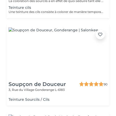
La coloration des sourcils a en effet de quoi séduire tant elle met les yeux en valeur : elle permet, avec un temps de pose très court, de définir une jolie ligne et de créer une impression de sourcils fournis, à la couleur intense, le tout pour une tenue d'environ trois semaines.
Teinture cils
Une teinture des cils consiste à colorer de manière temporaire, entre 3 semaines à un mois, les cils tout en les gainant afin de faire ressortir leur couleur sans utiliser de maquillage. (Une teinture pour les cils ne peut cependant pas reproduire les effets d un mascara volume ou ayant pour but d allonger les cils. Dans ce cas, il est recommandé d appliquer du mascara sur les cils par-dessus la teinture pour les cils.)
Soupçon de Douceur
90
3, Rue du Village
Gonderange L-6183
Teinture Sourcils / Cils