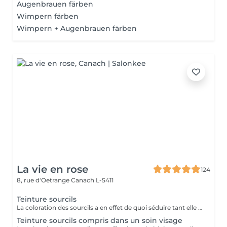
Augenbrauen färben
Wimpern färben
Wimpern + Augenbrauen färben
La vie en rose
124
8, rue d‘Oetrange
Canach L-5411
Teinture sourcils
La coloration des sourcils a en effet de quoi séduire tant elle met les yeux en valeur : elle permet, avec un temps de pose très court, de définir une jolie ligne et de créer une impression de sourcils fournis, à la couleur intense, le tout pour une tenue d'environ trois semaines.
Teinture sourcils compris dans un soin visage