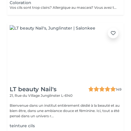
Coloration
Vos cils sont trop clairs? Allergique au mascara? Vous avez teint vos cheveux et vos sourcils sont trop clairs? Donnez de l'intensité à votre regard et adaptez la couleur selon votre look. Un masque hydratant et un massage relaxant vous sera propser pendant la pose de la couleur. Un petit moment de détente à ne pas rater. Tenue de la couleur 3-4 semaines
LT beauty Nail's
149
21, Rue du Village
Junglinster L-6140
Bienvenue dans un institut entièrement dédié à la beauté et au
bien-être, dans une ambiance douce et féminine. Ici, tout a été
pensé dans un univers r...
teinture cils