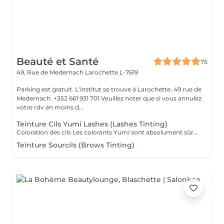
Beauté et Santé
75
49, Rue de Medernach
Larochette L-7619
Parking est gratuit. L'institut se trouve à Larochette. 49 rue de
Medernach. +352 661 931 701 Veuillez noter que si vous annulez
votre rdv en moins d...
Teinture Cils Yumi Lashes (Lashes Tinting)
Coloration des cils Les colorants Yumi sont absolument sûrs et idéaux pour une coloration douce et durable des cils. Les pointes des cils chez 90 pour cent des personnes sont transparentes et incolores ; en raison de leur coloration, les cils deviennent plus longs et beaucoup... arrêtent d'utiliser du mascara décoratif. La palette de couleurs Yumi se décline en 5 teintes: noir myrtille, noir profond, graphite, marron foncé et marron clair. En les mélangeant, vous pourrez parfaitement assortir le type de couleur et mettre en valeur la beauté de vos yeux.
Teinture Sourcils (Brows Tinting)