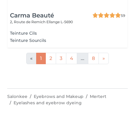
Carma Beauté
59
2, Route de Remich
Ellange L-5690
Teinture Cils
Teinture Sourcils
«
1
2
3
4
...
8
»
Salonkee
Eyebrows and Makeup
Mertert
Eyelashes and eyebrow dyeing