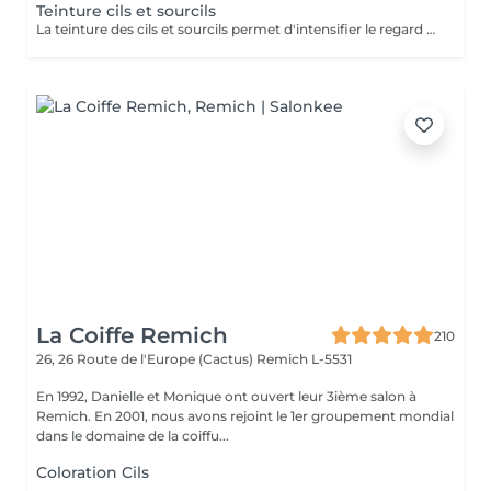
Teinture cils et sourcils
La teinture des cils et sourcils permet d'intensifier le regard en fonçant leur couleur naturelle. Refectocil est une gamme de produits spécifique pour le contour de l'il. Tenue : environ 3 semaines.
La Coiffe Remich
210
26, 26 Route de l'Europe (Cactus)
Remich L-5531
En 1992, Danielle et Monique ont ouvert leur 3ième salon à
Remich. En 2001, nous avons rejoint le 1er groupement mondial
dans le domaine de la coiffu...
Coloration Cils