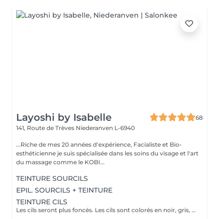
Layoshi by Isabelle
68
141, Route de Trèves
Niederanven L-6940
...Riche de mes 20 années d'expérience, Facialiste et Bio-
esthéticienne je suis spécialisée dans les soins du visage et l'art
du massage comme le KOBI...
TEINTURE SOURCILS
EPIL. SOURCILS + TEINTURE
TEINTURE CILS
Les cils seront plus foncés. Les cils sont colorés en noir, gris, bleu, différents tons de brun ou blond, selon le type de cheveux et peau. L'effet durera entre 4 à 6 semaines, dépendant de la texture de vos cils.