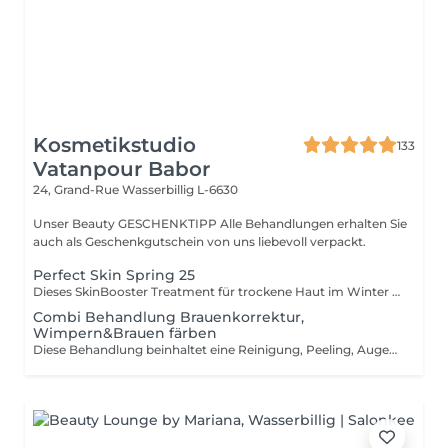
Kosmetikstudio
133
Vatanpour Babor
24, Grand-Rue
Wasserbillig L-6630
Unser Beauty GESCHENKTIPP Alle Behandlungen erhalten Sie
auch als Geschenkgutschein von uns liebevoll verpackt.
Perfect Skin Spring 25
Dieses SkinBooster Treatment für trockene Haut im Winter ist Ihr perfekter einstieg in den Sommer. Starten Sie das Jahr mit Ihrem persönlichem Sommerglow und strahlen Sie mit der Sonne um die Wette.
Combi Behandlung Brauenkorrektur,
Wimpern&Brauen färben
Diese Behandlung beinhaltet eine Reinigung, Peeling, Augenbrauen färben,eine Ampulle und Tagespflege