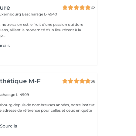
fure
62
 Luxembourg
Bascharage L-4940
 notre salon est le fruit d'une passion qui dure
 ans, alliant la modernité d'un lieu récent à la
p...
rcils
thétique M-F
36
scharage L-4909
mbourg depuis de nombreuses années, notre institut
e adresse de référence pour celles et ceux en quête
 Sourcils