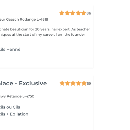
86
teur Gaasch
Rodange L-4818
 beautician for 20 years, nail expert. As teacher
niques at the start of my career, I am the founder
cils Henné
lace - Exclusive
69
ngwy
Pétange L-4750
ils ou Cils
ils + Epilation