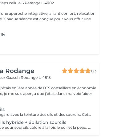
ieps cellule 6
Pétange L-4702
ne approche intégrative, alliant confort, relaxation
ité. Chaque séance est conçue pour vous offrir une
ils
ea Rodange
123
eur Gaasch
Rodange L-4818
 j'étais en 1ère année de BTS conseillère en économie
le, je me suis aperçu que j'étais dans ma voie 'aider
ils
Sublimez votre regard avec la teinture des cils et des sourcils. Cette technique simple et efficace colore vos poils de manière uniforme et durable, créant l'illusion de cils plus fournis et de sourcils mieux dessinés. Les bénéfices : Regard intensifié naturellement Cils et sourcils mieux définis Effet maquillage longue durée sans retouche quotidienne Adapté à votre carnation grâce à une palette de teintes personnalisée Une solution idéale pour gagner du temps le matin et profiter d'un regard parfaitement souligné en toute simplicité.
ils hybride + épilation sourcils
La teinture hybride pour sourcils colore à la fois le poil et la peau. Cela donne un effet maquillé durable sans maquillage permanent.