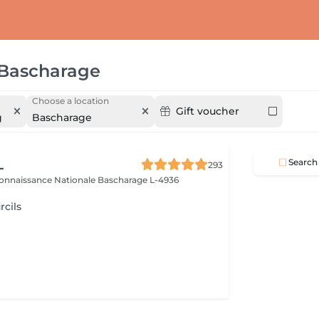
Bascharage
Choose a location
Gift voucher
g
Bascharage
L
Search
293
connaissance Nationale
Bascharage L-4936
rcils