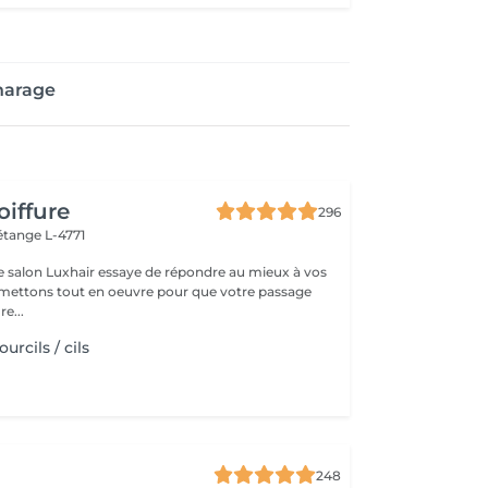
harage
oiffure
296
étange L-4771
e salon Luxhair essaye de répondre au mieux à vos
e...
urcils / cils
248