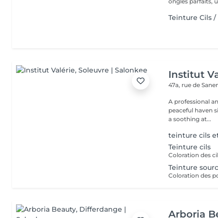
ongles parfaits, un
Teinture Cils /
Institut V
47a, rue de San
A professional a
peaceful haven si
a soothing at...
teinture cils e
Teinture cils
Coloration des c
Teinture sourc
Coloration des p
Arboria B