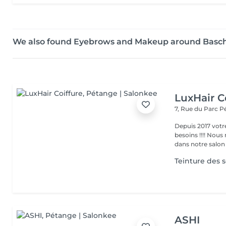
We also found Eyebrows and Makeup around Basc
LuxHair C
7, Rue du Parc
P
Depuis 2017 votr
besoins !!!! Nous mettons tout en oeuvre pour que votre passage
dans notre salon r
Teinture des so
ASHI