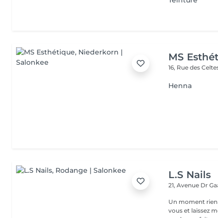
Teinture
MS Esthé
16, Rue des Celt
Henna
L.S Nails
21, Avenue Dr G
Un moment rien que pour
vous et laissez m