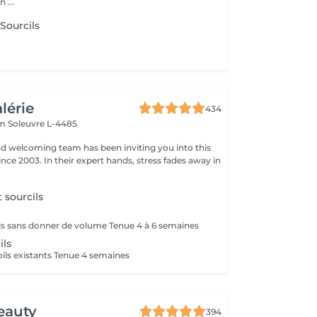
 ...
 Sourcils
alérie
434
em
Soleuvre L-4485
nd welcoming team has been inviting you into this
nce 2003. In their expert hands, stress fades away in
t sourcils
ils sans donner de volume Tenue 4 à 6 semaines
ils
oils existants Tenue 4 semaines
eauty
394