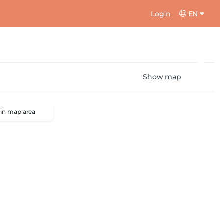
Login
EN
Show map
 in map area