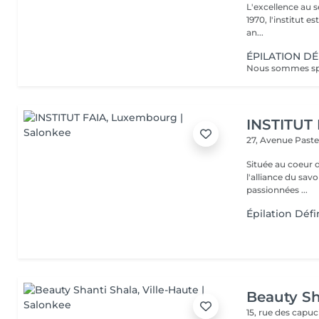
L'excellence au service de la bea
1970, l'institut e
an...
ÉPILATION DÉ
INSTITUT
27, Avenue Past
Située au coeur 
l'alliance du savoir-faire e
passionnées ...
Épilation Défin
Beauty Sh
15, rue des capu