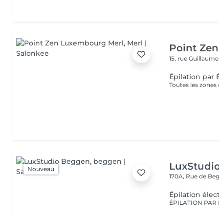
Point Ze
15, rue Guillaum
Épilation par 
LuxStudi
Nouveau
170A, Rue de B
Épilation élec