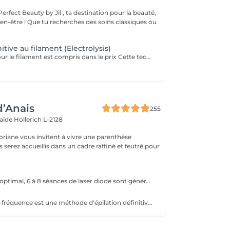
rfect Beauty by Jil , ta destination pour la beauté,
s des soins classiques ou
itive au filament (Electrolysis)
Tarif de 6 euro pour le filament est compris dans le prix Cette technique est juste pratiqué au niveau du visage chez nous. Le but de l'épilation électrique est de détruire les cellules à l'origine de la repousse du poil. La technique consiste à faire glisser dans le follicule pilo-sébacé jusqu'au bulbe un fin filament transmettant le courant électrique destructeur. Une infime impulsion électrique est administrée sur le bulbe pilaire : une forte et brève chaleur localisée est alors ressentie par le client. Le poil est ensuite retiré avec une pince à épiler, sans effectuer de résistance. Ces étapes sont répétées poil par poil jusqu'à la fin de la séance. Contrairement à d'autres méthodes temporaires comme la cire ou le rasage, l'électrolyse offre des résultats permanents. Cette méthode est définitive. Elle traite tout types de poils et peaux. Contraindication = Peacemaker
d’Anais
255
laïde
Hollerich L-2128
oriane vous invitent à vivre une parenthèse
Pour un résultat optimal, 6 à 8 séances de laser diode sont généralement recommandées. En cas de pilosité plus dense, quelques séances supplémentaires peuvent être nécessaires. Recommandations avant chaque séance : - Raser la zone concernée 24h à 48h avant le rendez-vous - Ne pas utiliser de cire, d'épilateur électrique ou de pince à épiler durant les 6 semaines précédant le début du traitement (le rasoir ou les ciseaux restent autorisés) En fin de traitement, 5 à 10 % des poils peuvent subsister. Ceux-ci seront éliminés lors des séances d'entretien, à raison de 1 à 2 fois par an. Le laser traite tous les types de peau, de la plus claire à la plus foncée, ainsi que la majorité des types de poils, à l'exception des poils blancs, qui ne contiennent pas de mélanine.
L'épilation haute-fréquence est une méthode d'épilation définitive au poil par poil. Plus clairement, l'épilation haute fréquence est une évolution de l'épilation électrique aussi appelée électrolyse. Vous l'aurez compris, il s'agit d'une alternative efficace pour tous les types de poils. Notamment les poils blonds, blancs et roux qui ne sont donc pas éligibles à l'épilation laser. Les zones les plus traitées sont les zones du visage. 3€ la minute