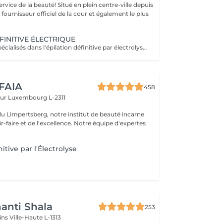
uté! Situé en plein centre-ville depuis
st fournisseur officiel de la cour et également le plus
FINITIVE ÉLECTRIQUE
Nous sommes spécialisés dans l'épilation définitive par électrolyse depuis 1970. Cette méthode d'épilation définitive est incontestée. L'électrolyse permet l'élimination définitive des cellules responsables de la pousse des poils en insérant un filament dans le follicule pileux et en appliquant un courant à grande vitesse adapté au poil et à la région cible. Toutes les couleurs de peau et de cheveux et toutes les régions peuvent être traitées efficacement et sans compromis.
 FAIA
458
eur
Luxembourg L-2311
du Limpertsberg, notre institut de beauté incarne
t de l'excellence. Notre équipe d'expertes
itive par l'Électrolyse
anti Shala
253
cins
Ville-Haute L-1313