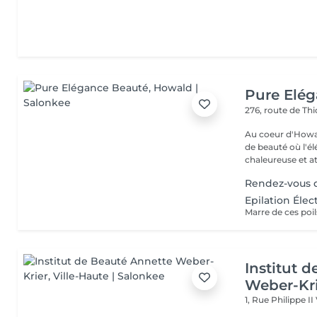
Pure Elé
276, route de Thi
Au coeur d'Howal
de beauté où l'é
chaleureuse et at
Rendez-vous d
Epilation Élec
Institut 
Weber-Kr
1, Rue Philippe II