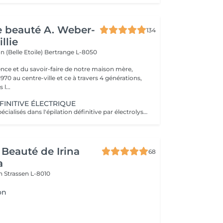
de beauté A. Weber-
134
llie
n (Belle Etoile)
Bertrange L-8050
ence et du savoir-faire de notre maison mère,
970 au centre-ville et ce à travers 4 générations,
l...
FINITIVE ÉLECTRIQUE
Nous sommes spécialisés dans l'épilation définitive par électrolyse depuis 1970. Cette méthode d'épilation définitive est incontestée. L'électrolyse permet l'élimination définitive des cellules responsables de la pousse des poils en insérant un filament dans le follicule pileux et en appliquant un courant à grande vitesse adapté au poil et à la région cible. Toutes les couleurs de peau et de cheveux et toutes les régions peuvent être traitées efficacement et sans compromis.
 Beauté de Irina
68
a
on
Strassen L-8010
on