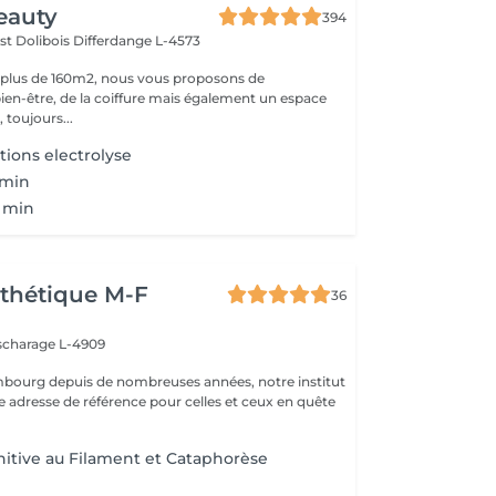
eauty
394
st Dolibois
Differdange L-4573
 plus de 160m2, nous vous proposons de
bien-être, de la coiffure mais également un espace
 toujours...
tions electrolyse
 min
0 min
thétique M-F
36
scharage L-4909
mbourg depuis de nombreuses années, notre institut
e adresse de référence pour celles et ceux en quête
initive au Filament et Cataphorèse