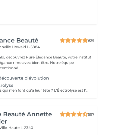
gance Beauté
629
onville
Howald L-5884
d, découvrez Pure Élégance Beauté, votre institut
légance rime avec bien-être. Notre équipe
tentionné...
écouverte d'évolution
trolyse
Marre de ces poils qui n'en font qu'à leur tête ? L'Électrolyse est l'unique méthode reconnue comme 100% définitive, poil par poil. Elle neutralise tout, même les poils blonds, blancs ou ceux que le laser a ratés. C'est précis, c'est permanent. Le prix s'ajuste à la minute : vous ne payez que le temps vraiment nécessaire.
de Beauté Annette
597
ier
Ville-Haute L-2340