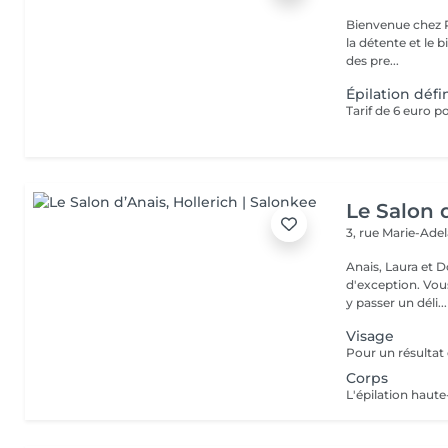
Bienvenue chez Pe
la détente et le bien-être ! Que tu recherche
des pre...
Épilation défin
Le Salon 
3, rue Marie-Ade
Anais, Laura et D
d'exception. Vous serez accueillis dans un cadre raffiné et feutré pour
y passer un déli...
Visage
Corps