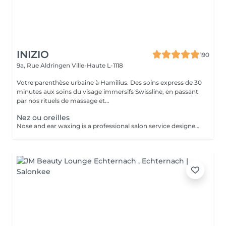
INIZIO
190
9a, Rue Aldringen
Ville-Haute L-1118
Votre parenthèse urbaine à Hamilius. Des soins express de 30
minutes aux soins du visage immersifs Swissline, en passant
par nos rituels de massage et...
Nez ou oreilles
Nose and ear waxing is a professional salon service designed to remove unwanted hair from the nostrils and ear areas using specialized wax. This treatment provides a clean and smooth finish, is quick and effective for both men and women.