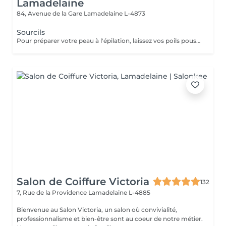
Lamadelaine
84, Avenue de la Gare
Lamadelaine L-4873
Sourcils
Pour préparer votre peau à l'épilation, laissez vos poils pousser pendant au moins deux semaines après le dernier rasage pour assurer une longueur adéquate. Il est également recommandé, mais non indispensable, d'effectuer un gommage doux 24 heures avant la séance pour éliminer les cellules mortes et faciliter l'extraction des poils. Le jour de l'épilation, évitez d'appliquer des crèmes ou des huiles sur la zone concernée afin d'assurer une bonne adhérence de la cire. Enfin, protégez votre peau en évitant l'exposition au soleil ou les séances de bronzage, qui pourraient la rendre plus sensible et irritable.
Salon de Coiffure Victoria
132
7, Rue de la Providence
Lamadelaine L-4885
Bienvenue au Salon Victoria, un salon où convivialité,
professionnalisme et bien-être sont au coeur de notre métier.