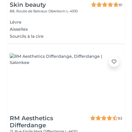
Skin beauty
81
88, Route de Belvaux
Oberkorn L-4510
Lèvre
Aisselles
Sourcils à la cire
RM Aesthetics
83
Differdange
21, Rue Emile Mark
Differdange L-4620