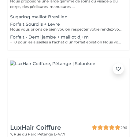
Nous proposons une large gamme de soins du visage & du
corps, des pédicures, manucures, ...
Sugaring maillot Bresilien
Forfait Sourcils + Levre
Nous vous prions de bien vouloir respecter votre rendez-vous. En prenant rendez-vous, vous occupez une place, dont une autre personne aurait éventuellement besoin. Tout rendez-vous non annulé 24h en avance, est susceptible d'être facturé. (Si vous ne pouvez pas vous présenter à votre RDV, proposez-le éventuellement à un proche ou à un ami) Toute l'équipe de Aromas Institut vous remercie pour votre respect et votre compréhension.
Forfait - Demi jambe + maillot dj+m
+ 10 pour les aisselles à l'achat d'un forfait épilation Nous vous prions de bien vouloir respecter votre rendez-vous. En prenant rendez-vous, vous occupez une place, dont une autre personne aurait éventuellement besoin. Tout rendez-vous non annulé 24h en avance, est susceptible d'être facturé. (Si vous ne pouvez pas vous présenter à votre RDV, proposez-le éventuellement à un proche ou à un ami) Toute l'équipe de Aromas Institut vous remercie pour votre respect et votre compréhension.
LuxHair Coiffure
296
7, Rue du Parc
Pétange L-4771