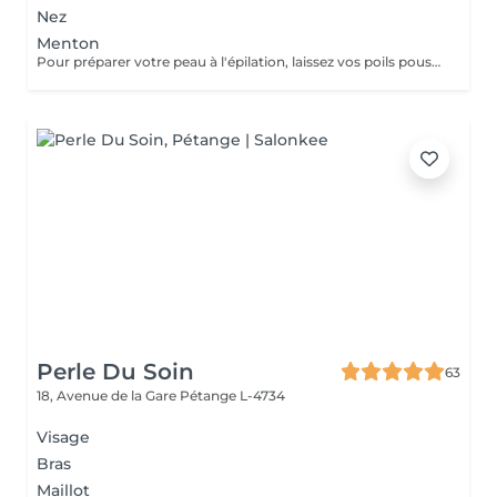
Nez
Menton
Pour préparer votre peau à l'épilation, laissez vos poils pousser pendant au moins deux semaines après le dernier rasage pour assurer une longueur adéquate. Il est également recommandé, mais non indispensable, d'effectuer un gommage doux 24 heures avant la séance pour éliminer les cellules mortes et faciliter l'extraction des poils. Le jour de l'épilation, évitez d'appliquer des crèmes ou des huiles sur la zone concernée afin d'assurer une bonne adhérence de la cire. Enfin, protégez votre peau en évitant l'exposition au soleil ou les séances de bronzage, qui pourraient la rendre plus sensible et irritable.
Perle Du Soin
63
18, Avenue de la Gare
Pétange L-4734
Visage
Bras
Maillot