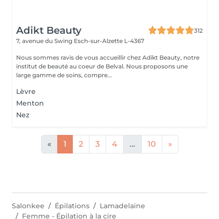
Adikt Beauty
312
7, avenue du Swing
Esch-sur-Alzette L-4367
Nous sommes ravis de vous accueillir chez Adikt Beauty, notre
institut de beauté au coeur de Belval. Nous proposons une
large gamme de soins, compre...
Lèvre
Menton
Nez
«
1
2
3
4
...
10
»
Salonkee
Épilations
Lamadelaine
Femme - Épilation à la cire