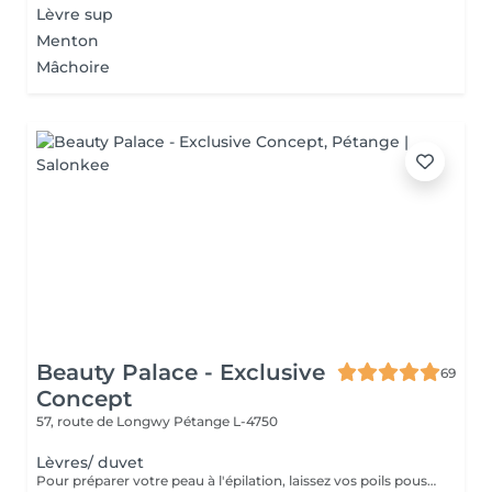
Lèvre sup
Menton
Mâchoire
Beauty Palace - Exclusive
69
Concept
57, route de Longwy
Pétange L-4750
Lèvres/ duvet
Pour préparer votre peau à l'épilation, laissez vos poils pousser pendant au moins deux semaines après le dernier rasage pour assurer une longueur adéquate. Il est également recommandé, mais non indispensable, d'effectuer un gommage doux 24 heures avant la séance pour éliminer les cellules mortes et faciliter l'extraction des poils. Le jour de l'épilation, évitez d'appliquer des crèmes ou des huiles sur la zone concernée afin d'assurer une bonne adhérence de la cire. Enfin, protégez votre peau en évitant l'exposition au soleil ou les séances de bronzage, qui pourraient la rendre plus sensible et irritable.