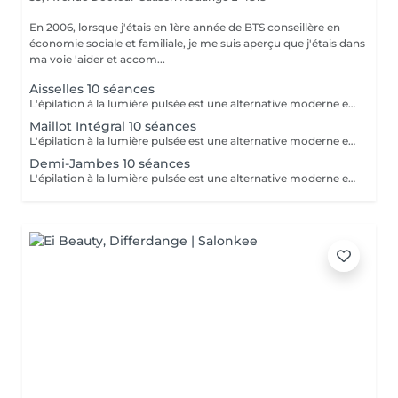
En 2006, lorsque j'étais en 1ère année de BTS conseillère en
économie sociale et familiale, je me suis aperçu que j'étais dans
ma voie 'aider et accom...
Aisselles 10 séances
L'épilation à la lumière pulsée est une alternative moderne et performante aux méthodes d'épilation traditionnelles. En émettant des impulsions lumineuses ciblées, elle agit directement sur la racine du poil, affaiblissant progressivement sa repousse jusqu'à obtenir une réduction significative et durable de la pilosité. Les bénéfices : Réduction durable de la pilosité Peau lisse et nette sur le long terme Zones multiples traitées : visage, jambes, aisselles, maillot, bras, dos Méthode sûre et efficace, réalisée par une professionnelle qualifiée Un protocole réalisé en cure, sur plusieurs séances, pour un résultat optimal et adapté à chaque type de peau et de pilosité.
Maillot Intégral 10 séances
L'épilation à la lumière pulsée est une alternative moderne et performante aux méthodes d'épilation traditionnelles. En émettant des impulsions lumineuses ciblées, elle agit directement sur la racine du poil, affaiblissant progressivement sa repousse jusqu'à obtenir une réduction significative et durable de la pilosité. Les bénéfices : Réduction durable de la pilosité Peau lisse et nette sur le long terme Zones multiples traitées : visage, jambes, aisselles, maillot, bras, dos Méthode sûre et efficace, réalisée par une professionnelle qualifiée Un protocole réalisé en cure, sur plusieurs séances, pour un résultat optimal et adapté à chaque type de peau et de pilosité.
Demi-Jambes 10 séances
L'épilation à la lumière pulsée est une alternative moderne et performante aux méthodes d'épilation traditionnelles. En émettant des impulsions lumineuses ciblées, elle agit directement sur la racine du poil, affaiblissant progressivement sa repousse jusqu'à obtenir une réduction significative et durable de la pilosité. Les bénéfices : Réduction durable de la pilosité Peau lisse et nette sur le long terme Zones multiples traitées : visage, jambes, aisselles, maillot, bras, dos Méthode sûre et efficace, réalisée par une professionnelle qualifiée Un protocole réalisé en cure, sur plusieurs séances, pour un résultat optimal et adapté à chaque type de peau et de pilosité.