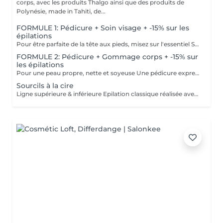
corps, avec les produits Thalgo ainsi que des produits de
Polynésie, made in Tahiti, de...
FORMULE 1: Pédicure + Soin visage + -15% sur les
épilations
Pour être parfaite de la tête aux pieds, misez sur l'essentiel Soin du visage Bora Bora ( gommage et massage à l'huile de coco) Une pédicure express au choix rape ou trempage + Coupe et limage des ongles -15 % Sur toutes vos épilations ( à rajouter à votre RDV) Pour plus de précision, n'hésitez pas whatsapp, SMS ou appel au 661 555 858
FORMULE 2: Pédicure + Gommage corps + -15% sur
les épilations
Pour une peau propre, nette et soyeuse Une pédicure express au choix rape ou trempage + Coupe et limage des ongles Un gommage du corps (Monoï ou coco) parfait pour préparer la peau au bronzage -15 % Sur toutes vos épilations ( à rajouter à votre RDV) Pour plus de précision, n'hésitez pas whatsapp, SMS ou appel au 661 555 858
Sourcils à la cire
Ligne supérieure & inférieure Epilation classique réalisée avec une cire professionnelle.