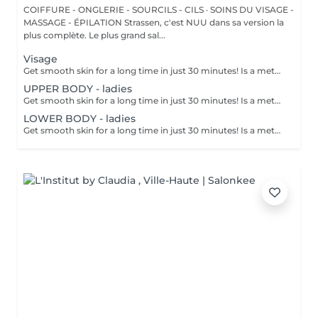
COIFFURE - ONGLERIE - SOURCILS - CILS · SOINS DU VISAGE -
MASSAGE - ÉPILATION Strassen, c'est NUU dans sa version la
plus complète. Le plus grand sal...
Visage
Get smooth skin for a long time in just 30 minutes! Is a method of hair removal when your hair is pulled out with warm wax with the hair follicle. How is wax epilation done? - preparation (the beautician applies a special antiseptic lotion to the skin) - wax is applied (the wax mixture is heated to a certain temperature, after which it is applied to the skin using a wooden stick) - depilation (after the wax hardens the beautician removes the wax strips with hair using sharp movements) - wax residue are removed (wax residues are cleaned off and aloe vera cream is applied) Age restrictions: recommended to do from 14 years. Post procedure recommendations: recommended to do not take hot bath, do not visit sauna, do not swim in the pool for 12 hours after the procedure - it can cause irritation. Frequency: once in 4 weeks.
UPPER BODY - ladies
Get smooth skin for a long time in just 30 minutes! Is a method of hair removal when your hair is pulled out with warm wax with the hair follicle. How is wax epilation done? - preparation is performed - wax is applied - depilation is performed - wax residue is removed Age restrictions: recommended to do from 14 years. Post procedure recommendations: do not take hot bath, do not visit sauna, do not swim in the pool for 12 hours after the procedure - it can cause irritation. Frequency: once in 4 weeks.
LOWER BODY - ladies
Get smooth skin for a long time in just 30 minutes! Is a method of hair removal when your hair is pulled out with warm wax with the hair follicle. How is wax epilation done? - preparation is performed - wax is applied - depilation is performed - wax residue is removed Age restrictions: recommended to do from 14 years. Post procedure recommendations: do not take hot bath, do not visit sauna, do not swim in the pool for 12 hours after the procedure - it can cause irritation. Frequency: once in 4 weeks.