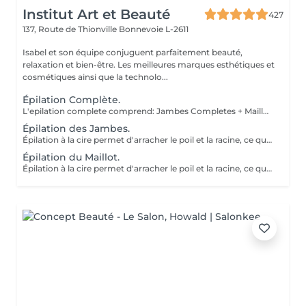
Institut Art et Beauté
427
137, Route de Thionville
Bonnevoie L-2611
Isabel et son équipe conjuguent parfaitement beauté,
relaxation et bien-être. Les meilleures marques esthétiques et
cosmétiques ainsi que la technolo...
Épilation Complète.
L'epilation complete comprend: Jambes Completes + Maillot intégral + Aisselles + Sourcils + Duvet Épilation à la cire permet d'arracher le poil et la racine, ce qui a pour effet de ralentir la repousse de quelques semaines. De plus, le poil qui repoussera sera plus fin. L'épilation à la cire est une méthode efficace pour tous les types de poils. La cire tiède est utilisée sur la majorité des régions corporelles. Pour les régions plus sensibles, comme les aisselles et le bikini, c'est plutôt la cire chaude qui est utilisée afin de minimiser les risques d'ecchymoses dus à une traction trop forte.
Épilation des Jambes.
Épilation à la cire permet d'arracher le poil et la racine, ce qui a pour effet de ralentir la repousse de quelques semaines. De plus, le poil qui repoussera sera plus fin. L'épilation à la cire est une méthode efficace pour tous les types de poils. La cire tiède est utilisée sur la majorité des régions corporelles. Pour les régions plus sensibles, comme les aisselles et le bikini, c'est plutôt la cire chaude qui est utilisée afin de minimiser les risques d'ecchymoses dus à une traction trop forte.
Épilation du Maillot.
Épilation à la cire permet d'arracher le poil et la racine, ce qui a pour effet de ralentir la repousse de quelques semaines. De plus, le poil qui repoussera sera plus fin. L'épilation à la cire est une méthode efficace pour tous les types de poils. La cire tiède est utilisée sur la majorité des régions corporelles. Pour les régions plus sensibles, comme les aisselles et le bikini, c'est plutôt la cire chaude qui est utilisée afin de minimiser les risques d'ecchymoses dus à une traction trop forte.