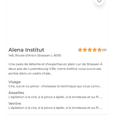
Alena Institut
331
148, Route d'Arlon
Strassen L-8010
Une oasis de détente et d'expertise en plein cur de Strassen À
deux pas de Luxembourg-Ville, notre institut vous ouvre ses
portes dans un cadre chale...
Visage
Cire, sucre ou pince : choisissez la technique qui vous convient ! Pour un résultat impeccable, chaque séance se termine toujours par une finition minutieuse à la pince. Résultat net, peau douce et parfaite, à chaque fois.
Aisselles
L'épilation à la cire, à la pince à épiler, à la tondeuse et au fil. Toutes nos techniques d'épilation vous garantissent un résultat net et durable. En fin de séance, quelque soit la technique d'épilation choisie, nous utilisons systématiquement une pince à épiler, pour un résultat parfait.
Ventre
L'épilation à la cire, à la pince à épiler, à la tondeuse et au fil. Toutes nos techniques d'épilation vous garantissent un résultat net et durable. En fin de séance, quelque soit la technique d'épilation choisie, nous utilisons systématiquement une pince à épiler, pour un résultat parfait.