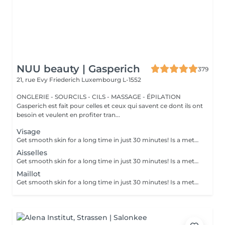
NUU beauty | Gasperich
379
21, rue Evy Friederich
Luxembourg L-1552
ONGLERIE - SOURCILS - CILS - MASSAGE - ÉPILATION
Gasperich est fait pour celles et ceux qui savent ce dont ils ont
besoin et veulent en profiter tran...
Visage
Get smooth skin for a long time in just 30 minutes! Is a method of hair removal when your hair is pulled out with warm wax with the hair follicle. How is wax epilation done? - preparation (the beautician applies a special antiseptic lotion to the skin) - wax is applied (the wax mixture is heated to a certain temperature, after which it is applied to the skin using a wooden stick) - depilation (after the wax hardens the beautician removes the wax strips with hair using sharp movements) - wax residue are removed (wax residues are cleaned off and aloe vera cream is applied) Age restrictions: recommended to do from 14 years. Post procedure recommendations: recommended to do not take hot bath, do not visit sauna, do not swim in the pool for 12 hours after the procedure - it can cause irritation. Frequency: once in 4 weeks.
Aisselles
Get smooth skin for a long time in just 30 minutes! Is a method of hair removal when your hair is pulled out with warm wax with the hair follicle. How is wax epilation done? - preparation (the beautician applies a special antiseptic lotion to the skin) - wax is applied (the wax mixture is heated to a certain temperature, after which it is applied to the skin using a wooden stick) - depilation (after the wax hardens the beautician removes the wax strips with hair using sharp movements) - wax residue are removed (wax residues are cleaned off and aloe vera cream is applied) Age restrictions: recommended to do from 14 years. Post procedure recommendations: recommended to do not take hot bath, do not visit sauna, do not swim in the pool for 12 hours after the procedure - it can cause irritation. Frequency: once in 4 weeks.
Maillot
Get smooth skin for a long time in just 30 minutes! Is a method of hair removal when your hair is pulled out with warm wax with the hair follicle. How is wax epilation done? - preparation (the beautician applies a special antiseptic lotion to the skin) - wax is applied (the wax mixture is heated to a certain temperature, after which it is applied to the skin using a wooden stick) - depilation (after the wax hardens the beautician removes the wax strips with hair using sharp movements) - wax residue are removed (wax residues are cleaned off and aloe vera cream is applied) Age restrictions: recommended to do from 14 years. Post procedure recommendations: recommended to do not take hot bath, do not visit sauna, do not swim in the pool for 12 hours after the procedure - it can cause irritation. Frequency: once in 4 weeks.