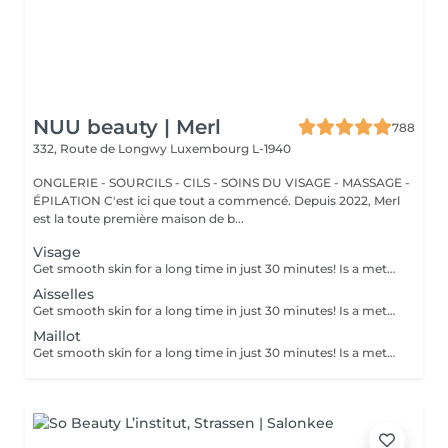
NUU beauty | Merl
788
332, Route de Longwy
Luxembourg L-1940
ONGLERIE - SOURCILS - CILS - SOINS DU VISAGE - MASSAGE -
ÉPILATION C'est ici que tout a commencé. Depuis 2022, Merl
est la toute première maison de b...
Visage
Get smooth skin for a long time in just 30 minutes! Is a method of hair removal when your hair is pulled out with warm wax with the hair follicle. How is wax epilation done? - preparation (the beautician applies a special antiseptic lotion to the skin) - wax is applied (the wax mixture is heated to a certain temperature, after which it is applied to the skin using a wooden stick) - depilation (after the wax hardens the beautician removes the wax strips with hair using sharp movements) - wax residue are removed (wax residues are cleaned off and aloe vera cream is applied) Age restrictions: recommended to do from 14 years. Post procedure recommendations: recommended to do not take hot bath, do not visit sauna, do not swim in the pool for 12 hours after the procedure - it can cause irritation. Frequency: once in 4 weeks.
Aisselles
Get smooth skin for a long time in just 30 minutes! Is a method of hair removal when your hair is pulled out with warm wax with the hair follicle. How is wax epilation done? - preparation (the beautician applies a special antiseptic lotion to the skin) - wax is applied (the wax mixture is heated to a certain temperature, after which it is applied to the skin using a wooden stick) - depilation (after the wax hardens the beautician removes the wax strips with hair using sharp movements) - wax residue are removed (wax residues are cleaned off and aloe vera cream is applied) Age restrictions: recommended to do from 14 years. Post procedure recommendations: recommended to do not take hot bath, do not visit sauna, do not swim in the pool for 12 hours after the procedure - it can cause irritation. Frequency: once in 4 weeks.
Maillot
Get smooth skin for a long time in just 30 minutes! Is a method of hair removal when your hair is pulled out with warm wax with the hair follicle. How is wax epilation done? - preparation (the beautician applies a special antiseptic lotion to the skin) - wax is applied (the wax mixture is heated to a certain temperature, after which it is applied to the skin using a wooden stick) - depilation (after the wax hardens the beautician removes the wax strips with hair using sharp movements) - wax residue are removed (wax residues are cleaned off and aloe vera cream is applied) Age restrictions: recommended to do from 14 years. Post procedure recommendations: recommended to do not take hot bath, do not visit sauna, do not swim in the pool for 12 hours after the procedure - it can cause irritation. Frequency: once in 4 weeks.