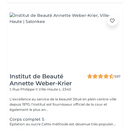
Institut de Beauté
597
Annette Weber-Krier
1, Rue Philippe II
Ville-Haute L-2340
L'excellence au service de la beauté! Situé en plein centre-ville
depuis 1970, l'institut est fournisseur officiel de la cour et
également le plus an...
Corps complet S
Épilation au sucre Cette méthode est devenue très populaire dans notre institut. La pâte de sucre est 100% naturelle. Elle est basée sur des recettes millénaires du Moyen Orient et contient exclusivement de l'eau et du sucre, sans aucune substance chimique, aromatique ou colorante. La pâte est hypoallergénique et ne provoque pas d'irritation de la peau. Elle s'applique sur toutes les zones. La pâte est massée à l'intérieur du follicule, elle enveloppe les poils, les entoure et les lubrifie. L'extraction est faite dans le sens naturel de la croissance du poil. Dans le follicule il ne reste pas de poil cassé. Cette technique ne provoque pas de rougeur ni d'irritation de la peau. Avantage non-négligeable est le fait qu'il ne faut pas avoir une certaine longueur de poils comme avec la cire, le sucre enlève efficacement des poils très courts. Le sucre se retire sans bandes. Nous suggérons cette méthode aussi aux ados pour leurs premières épilations et aux personnes désirant une épilation intégrale, car nettement moins douloureuse que la cire.