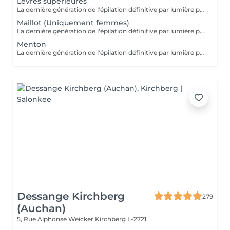
Lèvres supérieures
La dernière génération de l'épilation définitive par lumière pulsée permet d'obtenir des résultats impressionnants pour des multiples types de peaux. La technologie brevetée « In-motion » rend le traitement quasi indolore.
Maillot (Uniquement femmes)
La dernière génération de l'épilation définitive par lumière pulsée permet d'obtenir des résultats impressionnants pour des multiples types de peaux. La technologie brevetée « In-motion » rend le traitement quasi indolore.
Menton
La dernière génération de l'épilation définitive par lumière pulsée permet d'obtenir des résultats impressionnants pour des multiples types de peaux. La technologie brevetée « In-motion » rend le traitement quasi indolore.
Dessange Kirchberg
279
(Auchan)
5, Rue Alphonse Weicker
Kirchberg L-2721