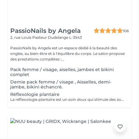
PassioNails by Angela
106
2, rue Louis Pasteur
Dudelange L-3543
PassioNails by Angela est un espace dédié à la beauté des
ongles, au bien-être et à l'équilibre du corps. Le salon propose
des prestations complètes :...
Pack femme / visage, aiselles, jambes et bikini
complet
Demie pack femme / visage , Aisselles, demi-
jambe, bikini échancré.
Réflexologie plantaire
La réflexologie plantaire est un soin doux qui stimule des zones précises du pied pour rééquilibrer le corps, apaiser le stress et libérer les tensions. Grâce à des pressions ciblées, elle favorise la détente profonde, améliore le sommeil, la circulation et le bien-être général. Un moment de relaxation totale, où le corps retrouve naturellement son harmonie