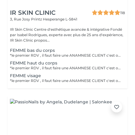
IR SKIN CLINIC
118
3, Rue Josy Printz
Hesperange L-5841
IR Skin Clinic Centre d'esthétique avancée & intégrative Fondé
par Isabel Rodrigues, experte avec plus de 25 ans d'expérience,
IR Skin Clinic propos...
FEMME bas du corps
*le premier RDV , il faut faire une ANAMNESE CLIENT c'est obligatoire .Le DEFINITIVE +2 permet d'éliminer durablement la repousse des polis. résultat optimale, un traitement pour tout phototype (I-VI) et toute épaisseur de poil .épilation permanente , professionnelle et indolore. Un laser professionnel à diode avec 3longeur d'onde 755nm+808nm+1064nm , 4 générations de laser diode .
FEMME haut du corps
*le premier RDV , il faut faire une ANAMNESE CLIENT c'est obligatoire .Le DEFINITIVE +2 permet d'éliminer durablement la repousse des polis. résultat optimale, un traitement pour tout phototype (I-VI) et toute épaisseur de poil .épilation permanente , professionnelle et indolore. Un laser professionnel à diode avec 3longeur d'onde 755nm+808nm+1064nm , 4 générations de laser diode .
FEMME visage
*le premier RDV , il faut faire une ANAMNESE CLIENT c'est obligatoire .Le DEFINITIVE +2 permet d'éliminer durablement la repousse des polis. résultat optimale, un traitement pour tout phototype (I-VI) et toute épaisseur de poil .épilation permanente , professionnelle et indolore. Un laser professionnel à diode avec 3longeur d'onde 755nm+808nm+1064nm , 4 générations de laser diode .