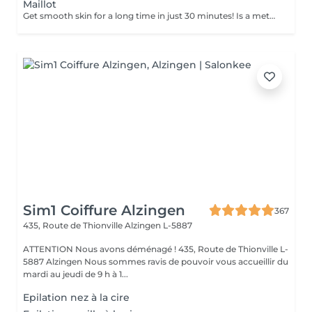
Maillot
Get smooth skin for a long time in just 30 minutes! Is a method of hair removal when your hair is pulled out with warm wax with the hair follicle. How is wax epilation done? - preparation (the beautician applies a special antiseptic lotion to the skin) - wax is applied (the wax mixture is heated to a certain temperature, after which it is applied to the skin using a wooden stick) - depilation (after the wax hardens the beautician removes the wax strips with hair using sharp movements) - wax residue are removed (wax residues are cleaned off and aloe vera cream is applied) Age restrictions: recommended to do from 14 years. Post procedure recommendations: recommended to do not take hot bath, do not visit sauna, do not swim in the pool for 12 hours after the procedure - it can cause irritation. Frequency: once in 4 weeks.
Sim1 Coiffure Alzingen
367
435, Route de Thionville
Alzingen L-5887
ATTENTION Nous avons déménagé ! 435, Route de Thionville L-
5887 Alzingen Nous sommes ravis de pouvoir vous accueillir du
mardi au jeudi de 9 h à 1...
Epilation nez à la cire