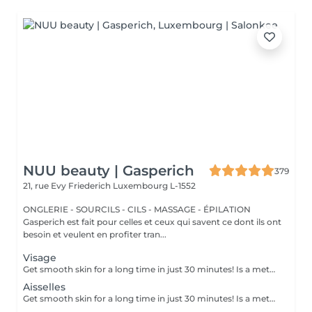
NUU beauty | Gasperich
379
21, rue Evy Friederich
Luxembourg L-1552
ONGLERIE - SOURCILS - CILS - MASSAGE - ÉPILATION
Gasperich est fait pour celles et ceux qui savent ce dont ils ont
besoin et veulent en profiter tran...
Visage
Get smooth skin for a long time in just 30 minutes! Is a method of hair removal when your hair is pulled out with warm wax with the hair follicle. How is wax epilation done? - preparation (the beautician applies a special antiseptic lotion to the skin) - wax is applied (the wax mixture is heated to a certain temperature, after which it is applied to the skin using a wooden stick) - depilation (after the wax hardens the beautician removes the wax strips with hair using sharp movements) - wax residue are removed (wax residues are cleaned off and aloe vera cream is applied) Age restrictions: recommended to do from 14 years. Post procedure recommendations: recommended to do not take hot bath, do not visit sauna, do not swim in the pool for 12 hours after the procedure - it can cause irritation. Frequency: once in 4 weeks.
Aisselles
Get smooth skin for a long time in just 30 minutes! Is a method of hair removal when your hair is pulled out with warm wax with the hair follicle. How is wax epilation done? - preparation (the beautician applies a special antiseptic lotion to the skin) - wax is applied (the wax mixture is heated to a certain temperature, after which it is applied to the skin using a wooden stick) - depilation (after the wax hardens the beautician removes the wax strips with hair using sharp movements) - wax residue are removed (wax residues are cleaned off and aloe vera cream is applied) Age restrictions: recommended to do from 14 years. Post procedure recommendations: recommended to do not take hot bath, do not visit sauna, do not swim in the pool for 12 hours after the procedure - it can cause irritation. Frequency: once in 4 weeks.