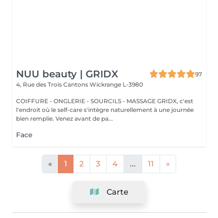
NUU beauty | GRIDX
97
4, Rue des Trois Cantons
Wickrange L-3980
COIFFURE - ONGLERIE - SOURCILS - MASSAGE GRIDX, c'est
l'endroit où le self-care s'intègre naturellement à une journée
bien remplie. Venez avant de pa...
Face
«
1
2
3
4
...
11
»
Carte