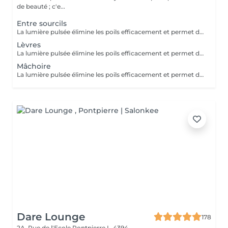
de beauté ; c'e...
Entre sourcils
La lumière pulsée élimine les poils efficacement et permet de soigner les boutons de poils incarnés. ATTENTION - Ne pas mettre de crème et/ou de parfum sur la zone à épiler - Ne pas être sous traitement médicamenteux photo sensibilisant au moment de l'épilation
Lèvres
La lumière pulsée élimine les poils efficacement et permet de soigner les boutons de poils incarnés. ATTENTION - Ne pas mettre de crème et/ou de parfum sur la zone à épiler - Ne pas être sous traitement médicamenteux photo sensibilisant au moment de l'épilation
Mâchoire
La lumière pulsée élimine les poils efficacement et permet de soigner les boutons de poils incarnés. ATTENTION - Ne pas mettre de crème et/ou de parfum sur la zone à épiler - Ne pas être sous traitement médicamenteux photo sensibilisant au moment de l'épilation
Dare Lounge
178
2A, Rue de l'Ecole
Pontpierre L-4394