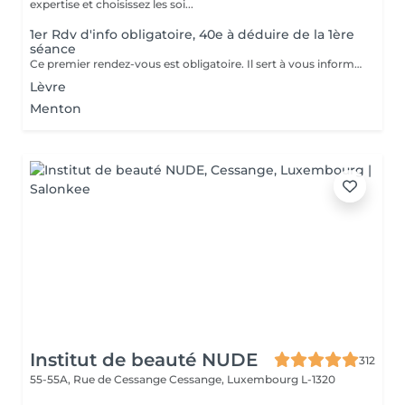
expertise et choisissez les soi...
1er Rdv d'info obligatoire, 40e à déduire de la 1ère
séance
Ce premier rendez-vous est obligatoire. Il sert à vous informer sur la technique, le traitement, les contre-indications,... Nous vous informons lors de ce rendez-vous ce qu'il faut faire avant, pendant et après le traitement. Un formulaire d'informations et de consentement sera établit.
Lèvre
Menton
Institut de beauté NUDE
312
55-55A, Rue de Cessange
Cessange, Luxembourg L-1320