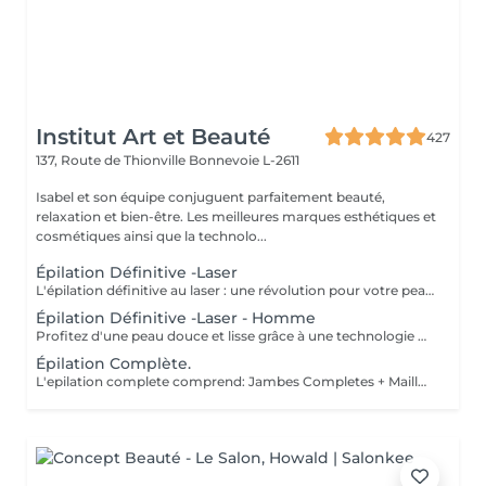
Institut Art et Beauté
427
137, Route de Thionville
Bonnevoie L-2611
Isabel et son équipe conjuguent parfaitement beauté,
relaxation et bien-être. Les meilleures marques esthétiques et
cosmétiques ainsi que la technolo...
Épilation Définitive -Laser
L'épilation définitive au laser : une révolution pour votre peau ! Avec notre technologie avancée Pulse Laser , offrez-vous investissement dans votre confort et votre beauté . Les avantages de l'épilation définitive : -Une méthode douce et indolore. -Résultats durables. -Adaptée à tous les types de peau. -Gain de temps et praticité. -Rapidité et efficacité. -Calculer 6 séance es par zone. Révéler votre beauté naturelle ! Votre bien-être est notre priorité.
Épilation Définitive -Laser - Homme
Profitez d'une peau douce et lisse grâce à une technologie de pointe qui allie efficacité, rapidité et confort tous les types de peau . Des résultats visibles et durables Un soin en toute sécurité et sans douleur Une méthode rapide pour être prête avant les fêtes ! Sublimez votre peau Prenez soin de vous vous le méritez !
Épilation Complète.
L'epilation complete comprend: Jambes Completes + Maillot intégral + Aisselles + Sourcils + Duvet Épilation à la cire permet d'arracher le poil et la racine, ce qui a pour effet de ralentir la repousse de quelques semaines. De plus, le poil qui repoussera sera plus fin. L'épilation à la cire est une méthode efficace pour tous les types de poils. La cire tiède est utilisée sur la majorité des régions corporelles. Pour les régions plus sensibles, comme les aisselles et le bikini, c'est plutôt la cire chaude qui est utilisée afin de minimiser les risques d'ecchymoses dus à une traction trop forte.