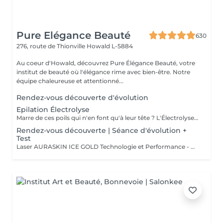
Pure Elégance Beauté
630
276, route de Thionville
Howald L-5884
Au coeur d'Howald, découvrez Pure Élégance Beauté, votre
institut de beauté où l'élégance rime avec bien-être. Notre
équipe chaleureuse et attentionné...
Rendez-vous découverte d'évolution
Epilation Électrolyse
Marre de ces poils qui n'en font qu'à leur tête ? L'Électrolyse est l'unique méthode reconnue comme 100% définitive, poil par poil. Elle neutralise tout, même les poils blonds, blancs ou ceux que le laser a ratés. C'est précis, c'est permanent. Le prix s'ajuste à la minute : vous ne payez que le temps vraiment nécessaire.
Rendez-vous découverte | Séance d'évolution +
Test
Laser AURASKIN ICE GOLD Technologie et Performance - multi- longueurs d'onde - tous les phototypes de peau - efficacité - durabilité - confort du traitement extrême - moins de douleurs grâce à son system de refroidissement très performant