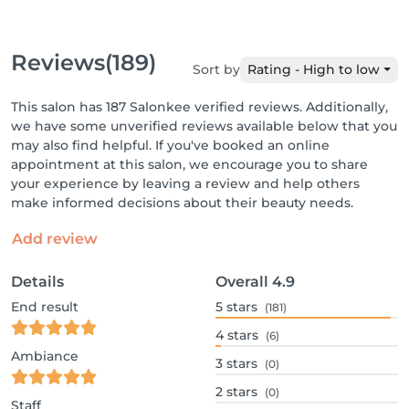
Reviews
(189)
Sort by
Rating - High to low
This salon has 187 Salonkee verified reviews. Additionally,
we have some unverified reviews available below that you
may also find helpful. If you've booked an online
appointment at this salon, we encourage you to share
your experience by leaving a review and help others
make informed decisions about their beauty needs.
Add review
Details
Overall
4.9
End result
5
stars
(181)
4
stars
(6)
Ambiance
3
stars
(0)
2
stars
(0)
Staff