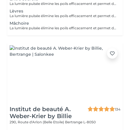
La lumière pulsée élimine les poils efficacement et permet de soigner les boutons de poils incarnés. ATTENTION - Ne pas mettre de crème et/ou de parfum sur la zone à épiler - Ne pas être sous traitement médicamenteux photo sensibilisant au moment de l'épilation
Lèvres
La lumière pulsée élimine les poils efficacement et permet de soigner les boutons de poils incarnés. ATTENTION - Ne pas mettre de crème et/ou de parfum sur la zone à épiler - Ne pas être sous traitement médicamenteux photo sensibilisant au moment de l'épilation
Mâchoire
La lumière pulsée élimine les poils efficacement et permet de soigner les boutons de poils incarnés. ATTENTION - Ne pas mettre de crème et/ou de parfum sur la zone à épiler - Ne pas être sous traitement médicamenteux photo sensibilisant au moment de l'épilation
Institut de beauté A.
134
Weber-Krier by Billie
290, Route d'Arlon (Belle Etoile)
Bertrange L-8050