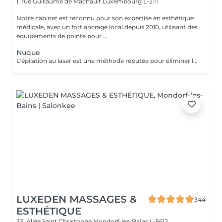
1, rue Guillaume de Machault
Luxembourg L-2111
Notre cabinet est reconnu pour son expertise en esthétique
médicale, avec un fort ancrage local depuis 2010, utilisant des
équipements de pointe pour ...
Nuque
L'épilation au laser est une méthode réputée pour éliminer les poils indésirables de manière durable. Au cabinet Mediskin, trois types de machines sont disponibles en fonction de votre phototype : Alexandrite, Nd-Yag et Diode. Lors de votre première séance, nous effectuerons un bilan pour établir ensemble vos objectifs en fonction de votre peau et de votre pilosité.
LUXEDEN MASSAGES &
344
ESTHÉTIQUE
33, Allée Saint Christophe
Mondorf-les-Bains L-5612