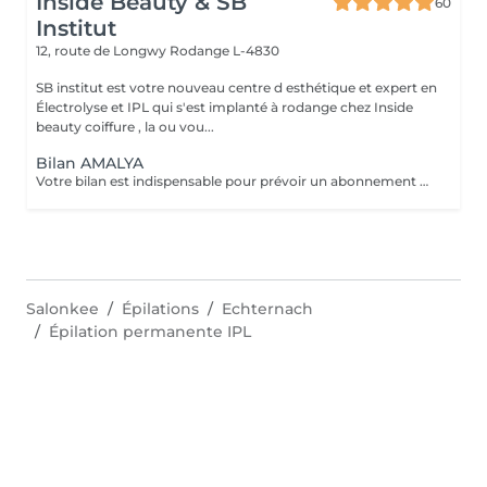
Inside Beauty & SB
60
Institut
12, route de Longwy
Rodange L-4830
SB institut est votre nouveau centre d esthétique et expert en
Électrolyse et IPL qui s'est implanté à rodange chez Inside
beauty coiffure , la ou vou...
Bilan AMALYA
Votre bilan est indispensable pour prévoir un abonnement ou séance pour la lumière pulsée. Il permettra de vous expliquer comment cela fonctionne ainsi de personnaliser votre forfait en fonction de vos besoins et de votre budget. La lumiere pulsée est une technique d'épilation définitive corps complet mais pas que ! Elle propose aussi : Photo rajeunissement Stimule la production de collagène-élastine Anti-tâches Traitement des rougeurs capillaires Traitement de l acné Votre bilan vous sera offert lors de la souscription d'un abonnement.
Salonkee
Épilations
Echternach
Épilation permanente IPL