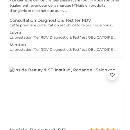
- Le bien être de nos clientes passe avant tout ! - Nous sommes
également revendeur de la marque M'Nails en produits
d'onglerie et d'esthétique que v...
Consultation Diagnostic & Test 1er RDV
Cette première consultation est obligatoire pour que nous puissions au mieux vous conseiller et mettre en place les prestations nécessaires.
Lèvre
La prestation "1er RDV Diagnostic & Test" est OBLIGATOIRE avant la première séance. Existe également en forfait de 5 séances à 160€ et une 6 ème offertes.
Menton
La prestation "1er RDV Diagnostic & Test" est OBLIGATOIRE avant la première séance. Existe également en forfait de 5 séances à 160€ et la 6 ème offertes.