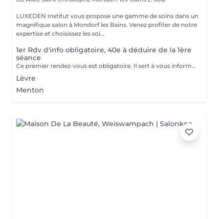
LUXEDEN Institut vous propose une gamme de soins dans un
magnifique salon à Mondorf les Bains. Venez profiter de notre
expertise et choisissez les soi...
1er Rdv d'info obligatoire, 40e à déduire de la 1ère
séance
Ce premier rendez-vous est obligatoire. Il sert à vous informer sur la technique, le traitement, les contre-indications,... Nous vous informons lors de ce rendez-vous ce qu'il faut faire avant, pendant et après le traitement. Un formulaire d'informations et de consentement sera établit.
Lèvre
Menton