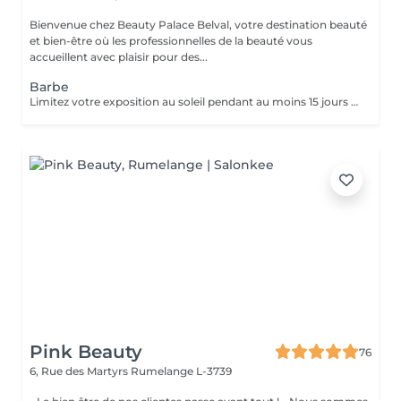
Bienvenue chez Beauty Palace Belval, votre destination beauté
et bien-être où les professionnelles de la beauté vous
accueillent avec plaisir pour des...
Barbe
Limitez votre exposition au soleil pendant au moins 15 jours avant votre séance d'épilation au laser pour protéger votre peau et optimiser les résultats. Rasez la zone à traiter 48 heures avant la séance. Cette étape permet au laser de cibler efficacement la racine du poil sans brûler les poils en surface. Certaines substances, comme l'isotrétinoïne (à éviter pendant 6 mois), les antibiotiques (à éviter 1 semaine) et les médicaments augmentant la sensibilité à la lumière, peuvent rendre votre peau plus réactive au laser. Assurez-vous d'en parler à votre praticien. Évitez l'utilisation d'auto-bronzants ou de crèmes bronzantes avant le traitement pour garantir une efficacité maximale et une sécurité optimale.
Pink Beauty
76
6, Rue des Martyrs
Rumelange L-3739