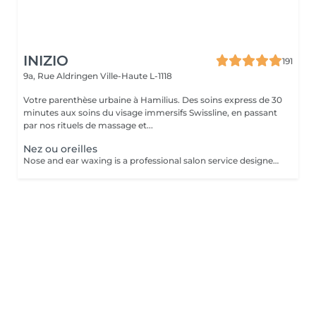
INIZIO
191
9a, Rue Aldringen
Ville-Haute L-1118
Votre parenthèse urbaine à Hamilius. Des soins express de 30
minutes aux soins du visage immersifs Swissline, en passant
par nos rituels de massage et...
Nez ou oreilles
Nose and ear waxing is a professional salon service designed to remove unwanted hair from the nostrils and ear areas using specialized wax. This treatment provides a clean and smooth finish, is quick and effective for both men and women.