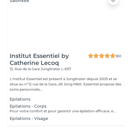
Institut Essentiel by
180
Catherine Lecoq
12, Rue de la Gare
Junglinster L-6117
L'Institut Essentiel est présent à Junglinster depuis 2005 et se
situe au n°12 rue de la Gare, dit Jong Mëtt. Essentiel propose des
soins personnalis...
Epilations
Epilations - Corps
Pour votre confort et pour garantir une épilation efficace, en cas de poils longs, nous vous conseillons de tondre vos poils à 1/2 cm avant votre épilation. Ne pas appliquer de soin hydratant 12 heures avant votre rendez-vous (pour garantir adhérence de la cire) Merci pour votre compréhension.
Epilations - Visage