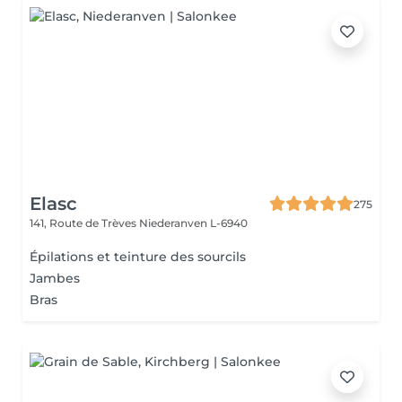
Elasc
275
141, Route de Trèves
Niederanven L-6940
Épilations et teinture des sourcils
Jambes
Bras