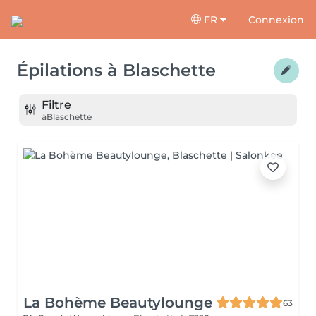
FR
Connexion
Épilations
à
Blaschette
Filtre
à
Blaschette
La Bohème Beautylounge
63