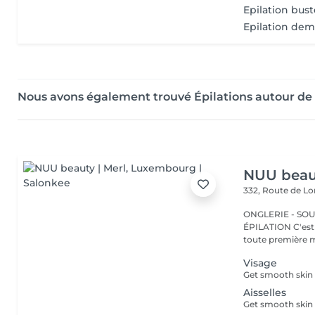
Epilation bus
Epilation dem
Nous avons également trouvé Épilations autour de
NUU beaut
332, Route de 
ONGLERIE - SOUR
ÉPILATION C'est ici que tout a commencé. Depuis 2022, Merl est la
toute première m
Visage
Aisselles