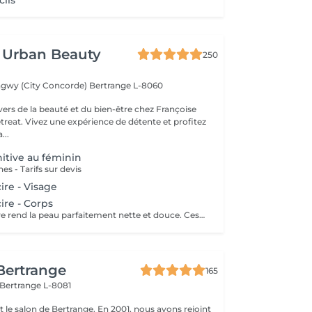
cils
 Urban Beauty
250
ngwy (City Concorde)
Bertrange L-8060
vers de la beauté et du bien-être chez Françoise
reat. Vivez une expérience de détente et profitez
...
nitive au féminin
es - Tarifs sur devis
cire - Visage
cire - Corps
L'épilation à la cire rend la peau parfaitement nette et douce. Cest un art exigeant, qui nécessite des cires de qualité et un réel savoir-faire. Nous avons sélectionné des cires dexception Perron Rigaux, qui vous garantissent une épilation tout en douceur en respectant votre peau, et une repousse vraiment moins rapide.
 Bertrange
165
Bertrange L-8081
 salon de Bertrange. En 2001, nous avons rejoint