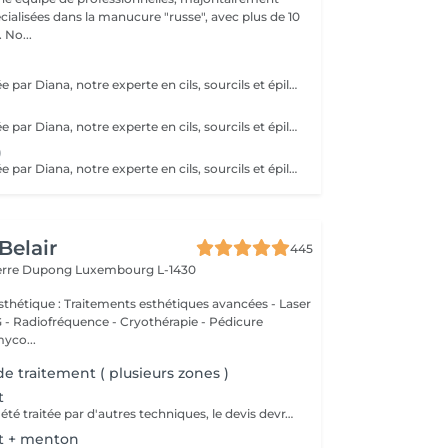
cialisées dans la manucure "russe", avec plus de 10
ans d'expérience. No...
Prestation réalisée par Diana, notre experte en cils, sourcils et épilation, avec plus de 10 ans d'expérience, garantissant précision et résultats de haute qualité.
Prestation réalisée par Diana, notre experte en cils, sourcils et épilation, avec plus de 10 ans d'expérience, garantissant précision et résultats de haute qualité.
)
Prestation réalisée par Diana, notre experte en cils, sourcils et épilation, avec plus de 10 ans d'expérience, garantissant précision et résultats de haute qualité.
Belair
445
ierre Dupong
Luxembourg L-1430
thétique : Traitements esthétiques avancées - Laser
Radiofréquence - Cryothérapie - Pédicure
myco...
 de traitement ( plusieurs zones )
t
Si vous avez déjà été traitée par d'autres techniques, le devis devra être adapté à votre situation. (75 par quart d'heure)
t + menton