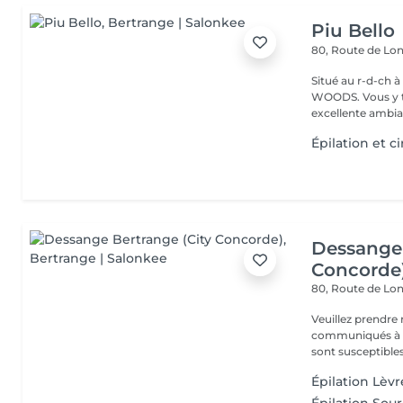
Piu Bello
80, Route de L
Situé au r-d-ch à côté de CA
WOODS. Vous y trouvez un service soigné et professionnel dans une
excellente ambia
Épilation et ci
Dessange 
Concorde
80, Route de L
Veuillez prendre 
communiqués à ti
sont susceptibles
Épilation Lèvr