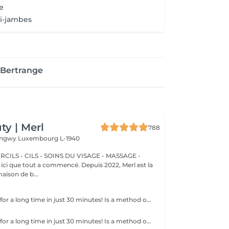
te
i-jambes
 Bertrange
y | Merl
788
Longwy
Luxembourg L-1940
CILS - CILS - SOINS DU VISAGE - MASSAGE -
aison de b...
Get smooth skin for a long time in just 30 minutes! Is a method of hair removal when your hair is pulled out with warm wax with the hair follicle. How is wax epilation done? - preparation (the beautician applies a special antiseptic lotion to the skin) - wax is applied (the wax mixture is heated to a certain temperature, after which it is applied to the skin using a wooden stick) - depilation (after the wax hardens the beautician removes the wax strips with hair using sharp movements) - wax residue are removed (wax residues are cleaned off and aloe vera cream is applied) Age restrictions: recommended to do from 14 years. Post procedure recommendations: recommended to do not take hot bath, do not visit sauna, do not swim in the pool for 12 hours after the procedure - it can cause irritation. Frequency: once in 4 weeks.
Get smooth skin for a long time in just 30 minutes! Is a method of hair removal when your hair is pulled out with warm wax with the hair follicle. How is wax epilation done? - preparation (the beautician applies a special antiseptic lotion to the skin) - wax is applied (the wax mixture is heated to a certain temperature, after which it is applied to the skin using a wooden stick) - depilation (after the wax hardens the beautician removes the wax strips with hair using sharp movements) - wax residue are removed (wax residues are cleaned off and aloe vera cream is applied) Age restrictions: recommended to do from 14 years. Post procedure recommendations: recommended to do not take hot bath, do not visit sauna, do not swim in the pool for 12 hours after the procedure - it can cause irritation. Frequency: once in 4 weeks.