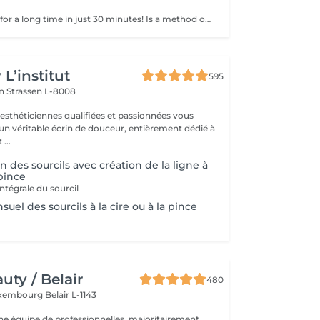
Get smooth skin for a long time in just 30 minutes! Is a method of hair removal when your hair is pulled out with warm wax with the hair follicle. How is wax epilation done? - preparation (the beautician applies a special antiseptic lotion to the skin) - wax is applied (the wax mixture is heated to a certain temperature, after which it is applied to the skin using a wooden stick) - depilation (after the wax hardens the beautician removes the wax strips with hair using sharp movements) - wax residue are removed (wax residues are cleaned off and aloe vera cream is applied) Age restrictions: recommended to do from 14 years. Post procedure recommendations: recommended to do not take hot bath, do not visit sauna, do not swim in the pool for 12 hours after the procedure - it can cause irritation. Frequency: once in 4 weeks.
L’institut
595
on
Strassen L-8008
 esthéticiennes qualifiées et passionnées vous
 un véritable écrin de douceur, entièrement dédié à
...
n des sourcils avec création de la ligne à
 pince
ntégrale du sourcil
uel des sourcils à la cire ou à la pince
ty / Belair
480
xembourg Belair L-1143
 équipe de professionnelles, majoritairement