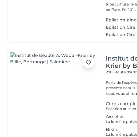
Intercoiffure, l
coiffure. En 201...
Epilation pin
Epilation Cire
Epilation Cire
Institut 
Krier by Bi
290, Route d'Arlo
Forts de l'expéri
présente depuis 1
nous vous offrons 
Corps comple
Aisselles
Bikini