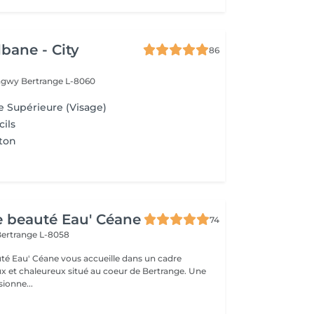
lbane - City
86
ongwy
Bertrange L-8060
e Supérieure (Visage)
cils
ton
de beauté Eau' Céane
74
ertrange L-8058
auté Eau' Céane vous accueille dans un cadre
x et chaleureux situé au coeur de Bertrange. Une
ionne...