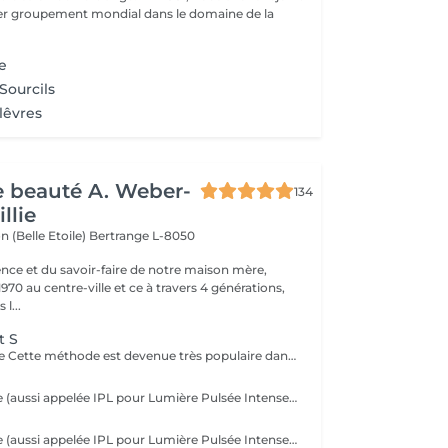
e 1er groupement mondial dans le domaine de la
ce
 Sourcils
 lêvres
de beauté A. Weber-
134
llie
n (Belle Etoile)
Bertrange L-8050
ence et du savoir-faire de notre maison mère,
970 au centre-ville et ce à travers 4 générations,
l...
t S
Épilation au sucre Cette méthode est devenue très populaire dans notre institut. La pâte de sucre est 100% naturelle. Elle est basée sur des recettes millénaires du Moyen Orient et contient exclusivement de l'eau et du sucre, sans aucune substance chimique, aromatique ou colorante. La pâte est hypoallergénique et ne provoque pas d'irritation de la peau. Elle s'applique sur toutes les zones. La pâte est massée à l'intérieur du follicule, elle enveloppe les poils, les entoure et les lubrifie. L'extraction est faite dans le sens naturel de la croissance du poil. Dans le follicule il ne reste pas de poil cassé. Cette technique ne provoque pas de rougeur ni d'irritation de la peau. Avantage non-négligeable est le fait qu'il ne faut pas avoir une certaine longueur de poils comme avec la cire, le sucre enlève efficacement des poils très courts. Le sucre se retire sans bandes. Nous suggérons cette méthode aussi aux ados pour leurs premières épilations et aux personnes désirant une épilation intégrale, car nettement moins douloureuse que la cire.
La lumière pulsée (aussi appelée IPL pour Lumière Pulsée Intense) agit sur le poil en envoyant une lumière qui va être absorbée par le pigment noir du poil. La lumière pulsée localement se transforme en chaleur . C'est cette réaction thermique au niveau de la racine du poil (le bulbe) qui altère et freine la repousse. Dès les premières séances, les poils tombent et repoussent de moins en moins.
La lumière pulsée (aussi appelée IPL pour Lumière Pulsée Intense) agit sur le poil en envoyant une lumière qui va être absorbée par le pigment noir du poil. La lumière pulsée localement se transforme en chaleur . C'est cette réaction thermique au niveau de la racine du poil (le bulbe) qui altère et freine la repousse. Dès les premières séances, les poils tombent et repoussent de moins en moins.