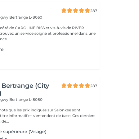
287
ongwy
Bertrange L-8060
ROLINE BISS et vis-â-vis de RIVER
nce...
re
Bertrange (City
287
)
ongwy
Bertrange L-8080
note que les prix indiqués sur Salonkee sont
tre informatif et s'entendent de base. Ces derniers
 de...
e supérieure (Visage)