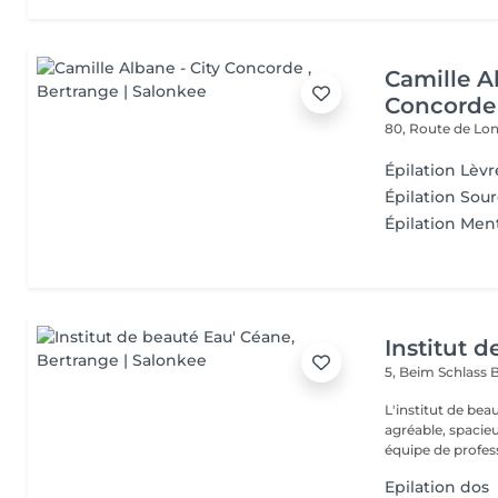
Camille A
Concorde
80, Route de L
Épilation Lèvr
Épilation Sour
Épilation Men
Institut 
5, Beim Schlass
B
L'institut de be
agréable, spacieu
équipe de profess
Epilation dos