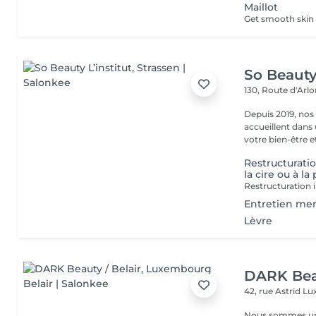
Maillot
So Beauty 
130, Route d'Arl
Depuis 2019, nos
accueillent dans
votre bien-être et 
Restructuratio
la cire ou à la
Restructuration i
Entretien mens
Lèvre
DARK Beau
42, rue Astrid
Lu
Nous sommes une