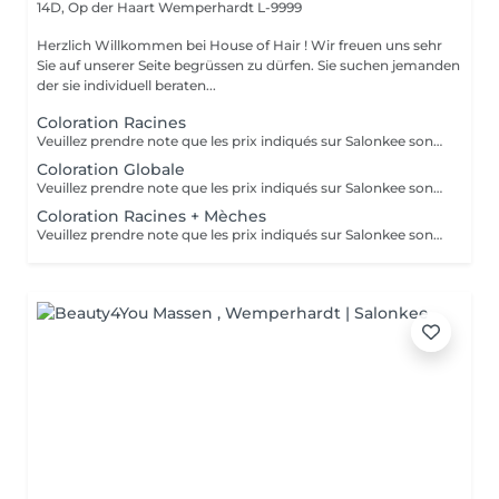
14D, Op der Haart
Wemperhardt L-9999
Herzlich Willkommen bei House of Hair ! Wir freuen uns sehr
Sie auf unserer Seite begrüssen zu dürfen. Sie suchen jemanden
der sie individuell beraten...
Coloration Racines
Veuillez prendre note que les prix indiqués sur Salonkee sont communiqués à titre informatif et s'entendent de base. Ces derniers sont susceptibles de varier selon le diagnostic réalisé à votre arrivée au salon et l'expertise du professionnel à qui vous confiez votre beauté. Dans tous les cas, un devis précis vous sera proposé et toutes réalisations de prestations seront effectuées avec votre accord. Un grand merci d'avance pour votre compréhension. Au plaisir de vous recevoir très vite.
Coloration Globale
Veuillez prendre note que les prix indiqués sur Salonkee sont communiqués à titre informatif et s'entendent de base. Ces derniers sont susceptibles de varier selon le diagnostic réalisé à votre arrivée au salon et l'expertise du professionnel à qui vous confiez votre beauté. Dans tous les cas, un devis précis vous sera proposé et toutes réalisations de prestations seront effectuées avec votre accord. Un grand merci d'avance pour votre compréhension. Au plaisir de vous recevoir très vite.
Coloration Racines + Mèches
Veuillez prendre note que les prix indiqués sur Salonkee sont communiqués à titre informatif et s'entendent de base. Ces derniers sont susceptibles de varier selon le diagnostic réalisé à votre arrivée au salon et l'expertise du professionnel à qui vous confiez votre beauté. Dans tous les cas, un devis précis vous sera proposé et toutes réalisations de prestations seront effectuées avec votre accord. Un grand merci d'avance pour votre compréhension. Au plaisir de vous recevoir très vite.