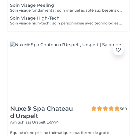
Soin Visage Peeling
Soin visage fondamental: soin manuel adapté aux besoins de la peau, avec nettoyage profond, Peeling ,massage et masque pour une peau traiter et éclatante.
Soin Visage High-Tech
Soin visage high-tech : soin personnalisé avec technologies avancées (scrubber, radiofréquence, sonolifter, oxy booster), associé à un nettoyage profond, gommage, massage et masque pour une peau visiblement revitalisée.
Nuxe® Spa Chateau
580
d'Urspelt
Am Schlass
Urspelt L-9774
Équipé d'une piscine thématique sous forme de grotte