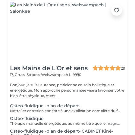
Les Mains de L'Or et sens
29
17, Gruss-Strooss
Weiswampach L-9990
Bonjour, je suis Laurence, praticienne en soin holistique et
énergétique. Mon approche personnalisée vise à favoriser votre
bien-être physique, ment...
Ostéo-fluidique -plan de départ-
Notre 1er entretien consiste à une explication complète du fonctionne de l'Ostéofluidique ainsi que de voir notre plan d'action et le nombre de séance à fixer selon votre problématique.
Ostéo-fluidique
Thérapie manuelle énergétique, au même titre que le magnétisme, à la différence que celui-ci permet un décodage biologique et permet la libération émotionnelle. L'ostéofluidique permet de travailler directement sur l'énergie des os, articulations, organes, glandes et de tous les systèmes énergétiques du corps, sans aucune manipulation ni cracking. Mon travail consiste à mettre en lumière ces blocages et de les libérer. À la rencontre des maux et mots. - douleurs. - traumas. - blocages physiques et émotionnels. -
Ostéo-fluidique -plan de départ- CABINET Kiné-