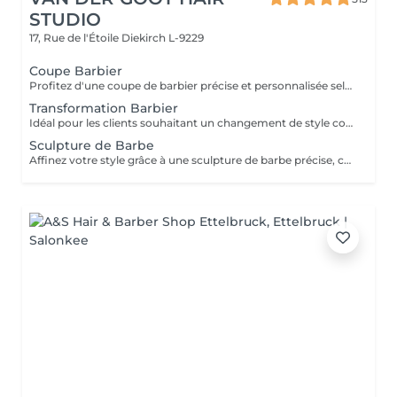
STUDIO
17, Rue de l'Étoile
Diekirch L-9229
Coupe Barbier
Profitez d'une coupe de barbier précise et personnalisée selon votre style. Des dégradés nets aux coupes classiques, chaque détail est travaillé avec précision pour un résultat propre et élégant. La coupe est finalisée par un styling professionnel afin de garantir une coiffure nette et facile à entretenir.
Transformation Barbier
Idéal pour les clients souhaitant un changement de style complet, notamment lors du passage de cheveux longs à une coupe plus courte et structurée. Votre barbier prendra le temps de vous conseiller afin de créer une coupe adaptée à votre visage et vous guidera sur la manière de coiffer et d'entretenir votre nouveau look au quotidien.
Sculpture de Barbe
Affinez votre style grâce à une sculpture de barbe précise, conçue pour maintenir une barbe nette, équilibrée et parfaitement définie. Ce service comprend un travail minutieux de taille, de mise en forme et de contours afin de mettre en valeur la structure naturelle de votre visage.