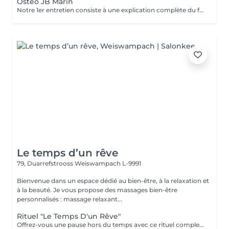
Ostéo JB Marin
Notre 1er entretien consiste à une explication complète du fonctionne de l'Ostéofluidique ainsi que de voir notre plan d'action et le nombre de séance à fixer selon votre problématique.
Le temps d’un rêve
79, Duarrefstrooss
Weiswampach L-9991
Bienvenue dans un espace dédié au bien-être, à la relaxation et
à la beauté. Je vous propose des massages bien-être
personnalisés : massage relaxant...
Rituel "Le Temps D'un Rêve"
Offrez-vous une pause hors du temps avec ce rituel complet alliant détente et harmonisation. Ce soin débute par une purification des mains et des pieds : gommage et masque pour les mains, bain, gommage et masque pour les pieds, pour une sensation de légèreté et de douceur. Il se poursuit avec un soin visage fondamental, suivi d'un énergétique Reiki. Le rituel se termine par un massage relaxant, pour un lâcher-prise profond et durable. Un moment de bien-être absolu le temps d'un rêve.