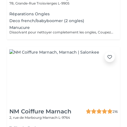
78, Grande-Rue
Troisvierges L-9905
Réparations Ongles
Deco french/babyboomer (2 ongles)
Manucure
Dissolvant pour nettoyer completement les ongles, Coupez et Modelez les ongles avec une lime, Mouillez les mains quelques minutes pour ramollir les cuticules, Pousses les Cuticules avec batone pour repousser doucement vers l'arrière et coupez les excès, Hydratez les Mains avec crème et les cuticules pour maintenir la peau douce, Appliquez une base transparent pour protéger les ongles. Attendez suffisamment de tempos pour sèche.
NM Coiffure Marnach
216
2, rue de Marbourg
Marnach L-9764