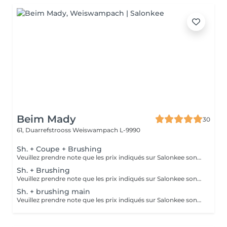
Beim Mady
30
61, Duarrefstrooss
Weiswampach L-9990
Sh. + Coupe + Brushing
Veuillez prendre note que les prix indiqués sur Salonkee sont communiqués à titre informatif et s'entendent de base. Ces derniers sont susceptibles de varier selon le diagnostic réalisé à votre arrivée au salon et l'expertise du professionnel à qui vous confiez votre beauté. Dans tous les cas, un devis précis vous sera proposé et toutes réalisations de prestations seront effectuées avec votre accord. Un grand merci d'avance pour votre compréhension. Au plaisir de vous recevoir très vite.
Sh. + Brushing
Veuillez prendre note que les prix indiqués sur Salonkee sont communiqués à titre informatif et s'entendent de base. Ces derniers sont susceptibles de varier selon le diagnostic réalisé à votre arrivée au salon et l'expertise du professionnel à qui vous confiez votre beauté. Dans tous les cas, un devis précis vous sera proposé et toutes réalisations de prestations seront effectuées avec votre accord. Un grand merci d'avance pour votre compréhension. Au plaisir de vous recevoir très vite.
Sh. + brushing main
Veuillez prendre note que les prix indiqués sur Salonkee sont communiqués à titre informatif et s'entendent de base. Ces derniers sont susceptibles de varier selon le diagnostic réalisé à votre arrivée au salon et l'expertise du professionnel à qui vous confiez votre beauté. Dans tous les cas, un devis précis vous sera proposé et toutes réalisations de prestations seront effectuées avec votre accord. Un grand merci d'avance pour votre compréhension. Au plaisir de vous recevoir très vite.