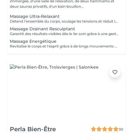
immergée, d'une salle de relaxation, de deux hammams et
deux saunas privatifs, d'un bain bouillon...
Massage Ultra-Relaxant
Détend l'ensemble du corps, soulage les tensions et réduit le stress grâce à une succession de manuvres douces et enveloppantes. Un moment de pure relaxation.
Massage Drainant Resculptant
Garantit des résultats visibles dès le 1er soin grâce à une gestuelle précise alliant des techniques de pompage et de drainage. Les jambes sont regalbées, le ventre est affiné.
Massage Energétique
Revitalise le corps et l'esprit grâce à de longs mouvements amples et rythmés s'inspirant du flux des vagues. Geste après geste, il infuse le corps d'une nouvelle énergie.
Perla Bien-Être
30