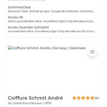
SummerDeal
Summer Deal -Entrée au spa -Coupe de Crémant -Gommage complet du corps (30') -Massage du dos (20') Valable cet été jusqu'au 24/08/26 La durée de la prestation (60min) inclut l'installation et le temps de relaxation intégré à nos soins (10min).
Accès 4h
Demi-journée bien-être -Excellence Spa Cinq Mondes Accès à toutes les installations : Piscine et Bain à Bulles, Sauna Finlandais, Hammam, Grotte Saline, Luminothérapie, Douche Tropicale, Espace Détente et Salle de Fitness. *Enfants autorisés à la piscine et au bain à bulles jusqu'à 12h00 *Monde du sauna naturiste (serviette autorisée), interdit aux moins de 14 ans *Maillot de bain obligatoire dans l'espace piscine et bain à bulles *Peignoir, serviette et chaussons à apporter ou disponibles à la location (15 € / personne)
Accès Journée Complet
Journée bien-être -Excellence Spa Cinq Mondes Accès à toutes les installations : Piscine et Bain à Bulles, Sauna Finlandais, Hammam, Grotte Saline, Luminothérapie, Douche Tropicale, Espace Détente et Salle de Fitness. *Enfants autorisés à la piscine et au bain à bulles jusqu'à 12h00 *Monde du sauna naturiste (serviette autorisée), interdit aux moins de 14 ans *Maillot de bain obligatoire dans l'espace piscine et bain à bulles *Peignoir, serviette et chaussons à apporter ou disponibles à la location (15 € / personne)
Coiffure Schmit André
160
24, Grand-Rue
Clervaux L-9710