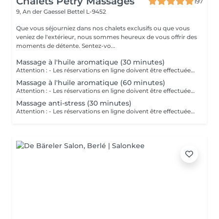
Chalets Petry Massages
197
9, An der Gaessel
Bettel L-9452
Que vous séjourniez dans nos chalets exclusifs ou que vous
veniez de l'extérieur, nous sommes heureux de vous offrir des
moments de détente. Sentez-vo...
Massage à l'huile aromatique (30 minutes)
Attention : - Les réservations en ligne doivent être effectuées au moins 24 heures à l'avance. - Si vous souhaitez réserver un massage à court terme (moins de 24 heures à l'avance), veuillez appeler le +49 173 390 20 62. - Si vous devez annuler le massage, nous vous demandons de le faire au moins 24 heures à l'avance, sinon nous devrons facturer 70 % du prix des massages. - Les employés et les horaires peuvent être adaptés si nécessaire, après consultation avec vous. Ce massage permet d'atteindre un état particulier de relaxation en combinant un massage du corps efficace et doux aux huiles chaudes. Les ingrédients purs et naturels des huiles essentielles pénètrent dans les couches profondes de la peau et stimulent en fonction le système.
Massage à l'huile aromatique (60 minutes)
Attention : - Les réservations en ligne doivent être effectuées au moins 24 heures à l'avance. - Si vous souhaitez réserver un massage à court terme (moins de 24 heures à l'avance), veuillez appeler le +49 173 390 20 62. - Si vous devez annuler le massage, nous vous demandons de le faire au moins 24 heures à l'avance, sinon nous devrons facturer 70 % du prix des massages. - Les employés et les horaires peuvent être adaptés si nécessaire, après consultation avec vous. Ce massage permet d'atteindre un état particulier de relaxation en combinant un massage du corps efficace et doux aux huiles chaudes. Les ingrédients purs et naturels des huiles essentielles pénètrent dans les couches profondes de la peau et stimulent en fonction le système.
Massage anti-stress (30 minutes)
Attention : - Les réservations en ligne doivent être effectuées au moins 24 heures à l'avance. - Si vous souhaitez réserver un massage à court terme (moins de 24 heures à l'avance), veuillez appeler le +49 173 390 20 62. - Si vous devez annuler le massage, nous vous demandons de le faire au moins 24 heures à l'avance, sinon nous devrons facturer 70 % du prix des massages. Le massage anti-stress se caractérise par l'exécution de mouvements caressants et rythmiques des mains sur les différentes parties du corps. Grâce aux différentes techniques de massage les muscles se détendent et le stress se réduit considérablement.