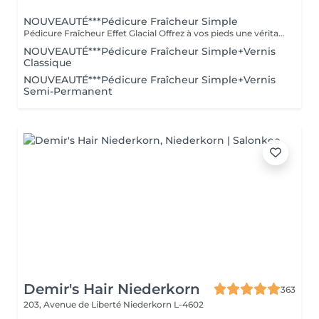
NOUVEAUTÉ***Pédicure Fraîcheur Simple
Pédicure Fraîcheur Effet Glacial Offrez à vos pieds une véritable vague de fraîcheur intense. Cette prestation comprend le soin des ongles et des cuticules, le travail des zones rugueuses, suivi d'un gommage au sel et à l'amande douce, d'un bain effervescent relaxant et rafraîchissant, puis d'un soin à l'effet glacial appliqué jusqu'aux mollets. Des pieds doux, parfaitement soignés et une sensation de fraîcheur intense, idéale pour l'été.
NOUVEAUTÉ***Pédicure Fraîcheur Simple+Vernis
Classique
NOUVEAUTÉ***Pédicure Fraîcheur Simple+Vernis
Semi-Permanent
Demir's Hair Niederkorn
363
203, Avenue de Liberté
Niederkorn L-4602