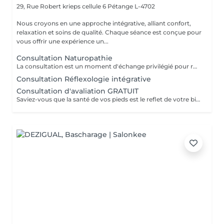
29, Rue Robert krieps cellule 6
Pétange L-4702
Nous croyons en une approche intégrative, alliant confort,
relaxation et soins de qualité. Chaque séance est conçue pour
vous offrir une expérience un...
Consultation Naturopathie
La consultation est un moment d'échange privilégié pour réaliser ensemble un bilan complet et définir un protocole personnalisé. Notre temps est précieux, le vôtre aussi : nous vous remercions d'honorer ce rendez-vous.
Consultation Réflexologie intégrative
Consultation d'avaliation GRATUIT
Saviez-vous que la santé de vos pieds est le reflet de votre bien-être général ? En associant la pédicurie spécialisée à la réflexologie plantaire et aux thérapies intégratives, je vous propose un accompagnement sur mesure. Au-delà du soin technique des affections du pied, je vous aide à relâcher le stress et à retrouver une harmonie profonde entre le corps et l'esprit. Offrez à vos pieds l'attention qu'ils méritent.