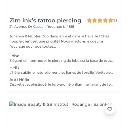
Zim ink’s tattoo piercing
78
21, Avenue Dr Gaasch
Rodange L-4818
Johanna & Nicolas Duo dans la vie et dans le travaille ! Chez
nous le client est une priorité ! Nous mettons le coeur à
l'ouvrage pour que toutes...
Lobe
Élégant et intemporel, le piercing du lobe est la base de toutes les plus belles compositions. Qu'il s'agisse d'un premier piercing ou d'une nouvelle création, chaque réalisation est effectuée avec précision afin de t'offrir une expérience aussi agréable que soignée. Inclus : Bijou de première pose en titane ASTM F-136 Conseils personnalisés et suivi de cicatrisation + 5€ pour changer la couleur de ton bijou grâce à l'anodisation. Les bijoux de la vitrine sont disponibles en première pause, le prix du bijou est à ajouter à la prestation. Pour toutes demandes d'informations, merci de me contacter. Tout les mineurs doivent être accompagnés d'un tuteur légal ( parents ! ), des justificatifs d'identités seront demandés.
Hélix
L'hélix sublime naturellement les lignes de l'oreille. Véritable incontournable, il apporte une touche contemporaine et raffinée qui s'intègre parfaitement à votre style. Chaque projet est pensé en harmonie avec ton anatomie. Conseils personnalisés et suivi de cicatrisation Inclus : Bijou de première pose en titane ASTM F-136 + 5€ pour changer la couleur de ton bijou grâce à l'anodisation. Les bijoux de la vitrine sont disponibles en première pause, le prix du bijou est à ajouter à la prestation. Pour toutes demandes d'informations, merci de me contacter. Tout les mineurs doivent être accompagnés d'un tuteur légal ( parents ! ), des justificatifs d'identités seront demandés.
Anti Hélix
Discret et sophistiqué, le forward hélix illumine l'avant de l'oreille avec subtilité. Un choix idéal pour une composition délicate et résolument élégante. Conseils personnalisés et suivi de cicatrisation Inclus : Bijou de première pose en titane ASTM F-136 + 5€ pour changer la couleur de ton bijou grâce à l'anodisation. Les bijoux de la vitrine sont disponibles en première pause, le prix du bijou est à ajouter à la prestation. Pour toutes demandes d'informations, merci de me contacter. Tout les mineurs doivent être accompagnés d'un tuteur légal ( parents ! ), des justificatifs d'identités seront demandés.