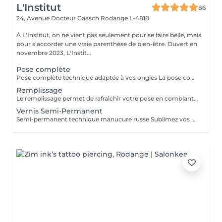
L'Institut
86
24, Avenue Docteur Gaasch
Rodange L-4818
À L'Institut, on ne vient pas seulement pour se faire belle, mais
pour s'accorder une vraie parenthèse de bien-être. Ouvert en
novembre 2023, L'Instit...
Pose complète
Pose complète technique adaptée à vos ongles La pose complète permet de rallonger et restructurer vos ongles pour un résultat soigné, fin et naturel. Nous choisissons la technique la plus adaptée à vos ongles : chablon ou pop-it, selon leur forme et leur solidité. Inclut : préparation de l'ongle, extension, mise en forme, couleur ou finition au choix. Durée : environ 1h30
Remplissage
Le remplissage permet de rafraîchir votre pose en comblant la repousse naturelle de l'ongle, tout en redonnant forme, solidité et éclat à vos mains. Adapté pour les poses en gel ou acrygel déjà réalisées à l'institut (environ toutes les 3 à 4 semaines). Inclut : limage, ponçage, restructuration, couleur ou finition au choix. Durée : environ 1h30
Vernis Semi-Permanent
Semi-permanent technique manucure russe Sublimez vos ongles avec notre manucure russe, une technique professionnelle qui offre un résultat ultra-précis et durable. Cette prestation inclut : Soin complet des ongles et cuticules Limage et préparation minutieuse Application du semi-permanent pour un rendu net et élégant Résultat impeccable : la repousse n'est pas visible pendant 10 jours Durée : 45 minutes