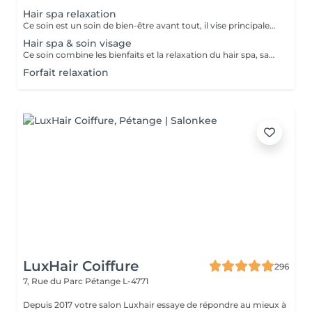
Hair spa relaxation
Ce soin est un soin de bien-être avant tout, il vise principalement à rééquilibrer l'harmonie du corps par des techniques et des pressions de massage au niveau du cuir chevelu, de la nuque et des épaules . Les huiles utilisées sont essentiellement là pour traiter les différentes caractéristiques de votre cuir chevelu et vos cheveux, merci de nous informer en cas d'allergie. Ce soin inclut des huiles essentielles, il est important de nous prévenir en cas de grossesse ou d'allergie. Déroulement du soin ; pose d'une huile spécifique gommage du cuir chevelu bain de vapeur et massage crânien masque des cheveux séchage Ce soin ne comprend pas de coiffure, ni de brushing à la fin du soin, uniquement un séchage.
Hair spa & soin visage
Ce soin combine les bienfaits et la relaxation du hair spa, savourez un soin du cuir chevelu associé à un massage de la nuque, des épaules et de la tête en traitant vous peau en même temps. Ce soin ne comprend pas de coiffure à la fin, ni de brushing, uniquement un séchage.
Forfait relaxation
LuxHair Coiffure
296
7, Rue du Parc
Pétange L-4771
Depuis 2017 votre salon Luxhair essaye de répondre au mieux à