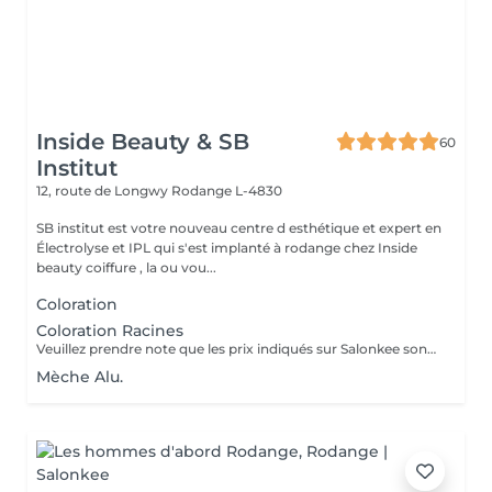
Inside Beauty & SB
60
Institut
12, route de Longwy
Rodange L-4830
SB institut est votre nouveau centre d esthétique et expert en
Électrolyse et IPL qui s'est implanté à rodange chez Inside
beauty coiffure , la ou vou...
Coloration
Coloration Racines
Veuillez prendre note que les prix indiqués sur Salonkee sont communiqués à titre informatif et s'entendent de base. Ces derniers sont susceptibles de varier selon le diagnostic réalisé à votre arrivée au salon et l'expertise du professionnel à qui vous confiez votre beauté. Dans tous les cas, un devis précis vous sera proposé et toutes réalisations de prestations seront effectuées avec votre accord. Un grand merci d'avance pour votre compréhension. Au plaisir de vous recevoir très vite.
Mèche Alu.