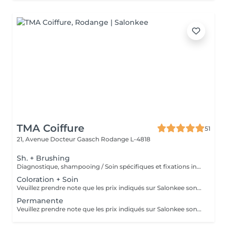
TMA Coiffure
51
21, Avenue Docteur Gaasch
Rodange L-4818
Sh. + Brushing
Diagnostique, shampooing / Soin spécifiques et fixations inclus
Coloration + Soin
Veuillez prendre note que les prix indiqués sur Salonkee sont communiqués à titre informatif et s'entendent de base. Ces derniers sont susceptibles de varier selon le diagnostic réalisé à votre arrivée au salon et l'expertise du professionnel à qui vous confiez votre beauté. Dans tous les cas, un devis précis vous sera proposé et toutes réalisations de prestations seront effectuées avec votre accord. Un grand merci d'avance pour votre compréhension. Au plaisir de vous revoir très vite.
Permanente
Veuillez prendre note que les prix indiqués sur Salonkee sont communiqués à titre informatif et s'entendent de base. Ces derniers sont susceptibles de varier selon le diagnostic réalisé à votre arrivée au salon et l'expertise du professionnel à qui vous confiez votre beauté. Dans tous les cas, un devis précis vous sera proposé et toutes réalisations de prestations seront effectuées avec votre accord. Un grand merci d'avance pour votre compréhension. Au plaisir de vous revoir très vite.