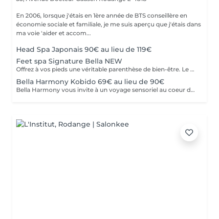
En 2006, lorsque j'étais en 1ère année de BTS conseillère en
économie sociale et familiale, je me suis aperçu que j'étais dans
ma voie 'aider et accom...
Head Spa Japonais 90€ au lieu de 119€
Feet spa Signature Bella NEW
Offrez à vos pieds une véritable parenthèse de bien-être. Le Feet Spa Signature Bella Linea est un rituel de relaxation de 45 minutes, réalisé avec notre appareil, spécialement adapté aux pieds. L'association de l'eau chaude, des jets relaxants et d'un massage expert procure une sensation immédiate de légèreté tout en prenant soin de votre peau. Le déroulement du soin -Nettoyage et préparation des pieds -Bain relaxant avec jets d'eau -Gommage exfoliant pour éliminer les cellules mortes -Soin anti-callosités ciblé -Massage relaxant des pieds -Hydratation intense pour une peau douce et nourrie. Les bienfaits -Soulage les pieds fatigués -Diminue les sensations de lourdeur -Adoucit les callosités -Hydrate intensément la peau -Favorise la détente et réduit le stress Laisse les pieds doux et sublimés Que vous passiez vos journées debout, que vous pratiquiez une activité sportive ou que vous souhaitiez simplement vous accorder un moment pour vous, le Feet Spa Signature est le soin idéal pour retrouver des pieds légers et parfaitement entretenus.
Bella Harmony Kobido 69€ au lieu de 90€
Bella Harmony vous invite à un voyage sensoriel au coeur de l'art ancestral du Kobido. Ce massage japonais du visage associe une gestuelle précise et rythmée à des mouvements délicats qui stimulent la circulation sanguine et énergétique, raffermissent les tissus et redonnent éclat au teint. Au-delà de son action anti-âge visible, il procure une profonde sensation de bien-être : Tonifie les muscles du visage et redessine les contours Stimule la circulation et l'éclat naturel de la peau Lisse les traits et atténue les signes de fatigue Apporte sérénité et détente intérieure. Un soin d'exception qui conjugue beauté et harmonie, pour préserver l'éclat et la jeunesse du visage de manière naturelle