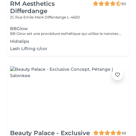
RM Aesthetics
83
Differdange
21, Rue Emile Mark
Differdange L-4620
BBGlow
BB Glow est une procédure esthétique qui utilise la nanotechnologie pour améliorer l'éclat et la douceur de la peau sans avoir besoin de maquillage. Réalisé sur le derme, il induit et stimule les fibroblastes pour synthétiser le collagène et l'élastine. Ce traitement est réalisé avec un dermapen, des micro-aiguilles et des ampoules spécifiques. Favorise la revitalisation de la peau, la réduction des imperfections, des cernes et des rides d'expression. Lissage des cicatrices d'acné et effet lifting. LES INDICATIONS Réduction des pores Réduction des taches et des taches de rousseur Améliore l'élasticité de la peau Activer le collagène Réduction des ridules d'expression Teint uniforme Améliore la luminosité
Hidralips
Lash Lifting c/cor
Beauty Palace - Exclusive
69