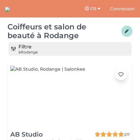
FR
Connexion
Coiffeurs et salon de
beauté
à
Rodange
Filtre
à
Rodange
AB Studio
217