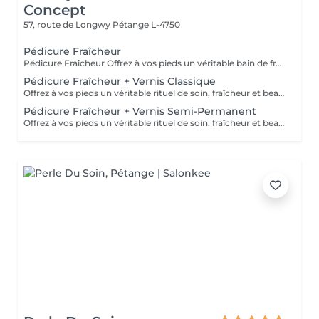
Concept
57, route de Longwy
Pétange L-4750
Pédicure Fraîcheur
Pédicure Fraîcheur Offrez à vos pieds un véritable bain de fraîcheur ! Ce rituel estival associe un gommage au sel enrichi en huile d'amande douce, un bain de pieds effervescent relaxant et rafraîchissant, puis l'application d'un gel fraîcheur intense jusqu'aux mollets. Idéal pour délasser les pieds fatigués, apporter une agréable sensation de fraîcheur et de légèreté, ou simplement profiter d'un moment de bien-être particulièrement appréciable pendant les fortes chaleurs. Une expérience fraîche, relaxante et revitalisante le soin parfait pour l'été.
Pédicure Fraîcheur + Vernis Classique
Offrez à vos pieds un véritable rituel de soin, fraîcheur et beauté. Cette prestation comprend une pédicure complète, avec soin des ongles et des cuticules, travail des rugosités, suivie d'un gommage au sel enrichi en huile d'amande douce, d'un bain de pieds effervescent relaxant et rafraîchissant, puis de l'application d'un gel fraîcheur intense pouvant être remonté jusqu'aux mollets. Le soin se termine par la pose du vernis classique de votre choix pour des pieds parfaitement soignés et sublimés. Idéal pour délasser les pieds fatigués, apporter une agréable sensation de fraîcheur et de légèreté, ou simplement profiter d'un moment de bien-être particulièrement appréciable pendant les fortes chaleurs. Des pieds doux, frais, soignés et élégamment vernis le rituel parfait pour l'été.
Pédicure Fraîcheur + Vernis Semi-Permanent
Offrez à vos pieds un véritable rituel de soin, fraîcheur et beauté. Cette prestation comprend une pédicure complète, avec soin des ongles et des cuticules, travail des rugosités, suivie d'un gommage au sel enrichi en huile d'amande douce, d'un bain de pieds effervescent relaxant et rafraîchissant, puis de l'application d'un gel fraîcheur intense pouvant être remonté jusqu'aux mollets. Le soin se termine par la pose du vernis classique de votre choix pour des pieds parfaitement soignés et sublimés. Idéal pour délasser les pieds fatigués, apporter une agréable sensation de fraîcheur et de légèreté, ou simplement profiter d'un moment de bien-être particulièrement appréciable pendant les fortes chaleurs. Des pieds doux, frais, soignés et élégamment vernis le rituel parfait pour l'été.