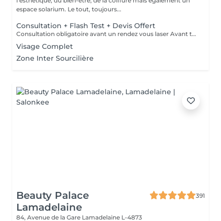
l'esthétique, du bien-être, de la coiffure mais également un
espace solarium. Le tout, toujours...
Consultation + Flash Test + Devis Offert
Consultation obligatoire avant un rendez vous laser Avant tout traitement, nous vous proposons gratuitement un rendez-vous d'information afin de vous apporter toutes les explications utiles et évaluer vos besoins spécifiques. Un flash test est effectué et un devis personnalisé vous est proposé.
Visage Complet
Zone Inter Sourcilière
Beauty Palace
391
Lamadelaine
84, Avenue de la Gare
Lamadelaine L-4873