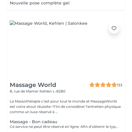
Nouvelle pose complète gel
Massage World
133
8, rue de Mamer
Kehlen L-8280
La Massothérapie c'est pour tout le monde et MassageWorld
est votre atout réussite ! Fini de considérer l'entretien physique
comme un luxe réservé à ...
Massage - Bon cadeau
Ce service ne peut être réservé en ligne. Afin d'obtenir le type de bon cadeau souhaité il vous suffit de nous contacter soit par téléphone, soit par e-mail. Nous conviendrons ensemble d'un type de massage désiré et votre bon cadeau sera à récupérer chez MassageWorld Kehlen ou envoyer par mail. Numéro de téléphone : +352 691 20 44 49 Adresse mail : contact@massageworld.lu