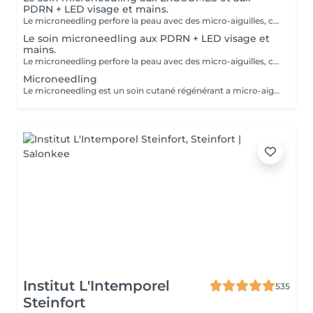
PDRN + LED visage et mains.
Le microneedling perfore la peau avec des micro-aiguilles, créant des micro-canaux qui permettent à un sérum actif (PDRN ou exosomes) de pénétrer en profondeur dans le derme. C'est ce qu'on appelle un soin « biostimulateur » : on ne remplit pas, on stimule la peau pour qu'elle se régénère elle-même. L'association des exosomes et du PDRN (Polydésoxyribonucléotide) est une révolution anti-âge. Il représente le protocole de régénération cutanée le plus avancé en médecine esthétique. Cette synergie permet de stimuler le renouvellement cellulaire de façon accélérée, d'atténuer les cicatrices et de lifter le teint sans chirurgie. C'est une synergie régénératrice puissante, ces deux actifs maximisent la réparation tissulaire et l'éclat du teint. Idéale pour les peaux: matures , avec des dommages solaires importants, des cicatrices, une perte de fermeté. Soin plus puissant que le PDRN . Pour optimiser les effets du soin, nous appliquerons la lumière LED sur le visage. Profitez, également, d'un traitement anti-âge à la lumière Led pour les mains.
Le soin microneedling aux PDRN + LED visage et
mains.
Le microneedling perfore la peau avec des micro-aiguilles, créant des micro-canaux qui permettent à un sérum actif (PDRN ou exosomes) de pénétrer en profondeur dans le derme. C'est ce qu'on appelle un soin « biostimulateur » : on ne remplit pas, on stimule la peau pour qu'elle se régénère elle-même. Tandis que le sérum PDRN pénètre profondément pour stimuler la réparation cellulaire, accélérer la cicatrisation et booster la production de collagène. Pour optimiser les effets du soin, nous appliquerons la lumière LED sur le visage. Profitez, également, d'un traitement anti-âge à la lumière Led pour les mains.
Microneedling
Le microneedling est un soin cutané régénérant a micro-aiguilles permettant de réduire les signes de l'âge et de raviver l'éclat de votre peau, il aide aussi a effacer les traces d'acné, les cicatrices. Un véritable soin qui resserre les pores dilatés , lisse la peau, estimes les rides et ridules grâce au sérum à l'acide hyaluronique. + LED visage et mains
Institut L'Intemporel
535
Steinfort