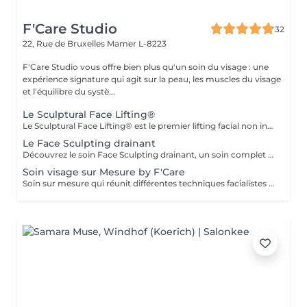
F'Care Studio
32
22, Rue de Bruxelles
Mamer L-8223
F'Care Studio vous offre bien plus qu'un soin du visage : une
expérience signature qui agit sur la peau, les muscles du visage
et l'équilibre du systè...
Le Sculptural Face Lifting®
Le Sculptural Face Lifting® est le premier lifting facial non invasif qui redonne au visage une apparence jeune et naturelle. Découvrez cette méthode de rajeunissement innovante qui combine des techniques manuelles sculptantes, drainantes et le massage intrabuccal pour repositionner les volumes et lifter naturellement la peau. Pour qui ? Pour toutes les femmes à la recherche de thérapies naturelles et non invasives pour corriger le relâchement du cou et de l'ovale du visage, l'apparence du sillon nasogénien, la perte de volume au niveau des lèvres, des joues et des pommettes et l'affaissement de la paupière supérieure. Bénéfices : Effet liftant immédiat ! Les contours du visage sont plus nets, les lèvres plus pulpeuses, les rides péribuccales sont atténuées. Le sillon nasogénien est repulpé. Les joues et les pommettes retrouvent leur galbe. Le regard est plus ouvert. Déroulement du soin : - Diagnostic - Nettoyage de la peau - Massage profond des muscles du visage, du cou et du décolleté - Massage intrabuccal - Recommandation personnalisée En complément de votre soin, nous vous conseillons une séance de thérapie LED anti-âge de 20 minutes (+25€) Durée et tarifs : Soin (45 minutes) : 120€ Soin (60 minutes) : 160€ Prévoyez dans votre agenda 15 minutes additionnelles pour l'installation et le départ de la cabine. Lieu : F'Care Studio, 22 rue de Bruxelles, 8223 Mamer (Luxembourg). Accès facile en bus, en train et en voiture. Une place de parking est à votre disposition, juste à côté du bâtiment.
Le Face Sculpting drainant
Découvrez le soin Face Sculpting drainant, un soin complet spécialement conçu pour rétablir l'équilibre de la peau, chasser les gonflements et sculpter le visage. Pour qui ? Pour affiner et sculpter le visage, renforcer la barrière cutanée de toutes les peaux et tout particulièrement des peaux sensibles, sujettes au manque d'éclat, aux imperfections, aux rougeurs, à la rosacée. Bénéfices : Le grain de peau est lisse. Immédiatement après le soin, la peau est saine et radieuse. Elle retrouve sa vitalité. Elle respire. Déroulement du soin: Nettoyage profond de la peau Massage drainant et modelage du visage pour relancer la microcirculation, le renouvellement cellulaire, défatiguer le regard, redessiner les contour des visage. Durée : Soin modelage (60 minutes) : 160€ Lieu : F'Care Studio, 22 rue de Bruxelles, 8223 Mamer, Luxembourg (place de parking privée) Ajoutez 15 minutes à la durée du soin pour l'installation et le départ de la cabine.
Soin visage sur Mesure by F'Care
Soin sur mesure qui réunit différentes techniques facialistes pour cibler en profondeur vos besoins et attentes, zone par zone. La promesse d'une pause bien-être rien que pour vous, d'un soin massage facialiste sur mesure avec des résultats visibles immédiatement. Pour qui ? Vous aimez les soins du visage naturels et non invasifs reposant sur les bienfaits du massage manuel pour transformer durablement la qualité de votre peau et la structure de votre visage. Bénéfices : Effets visibles sur les signes de vieillissement, de fatigue, les gonflements, les imperfections et le manque d'éclat. Chaque soin est réalisé sur mesure en fonction de vos besoins et attentes - Diagnostic de peau et morpho facial - Nettoyage de la peau - Massage en profondeur du visage, cou, décolleté et crâne - Recommandation personnalisé Soin de 60 minutes : 140 € Soin de 75 minutes : 160€ Soin de 90 minutes : 180€ Ajoutez une séance de thérapie LED anti imperfections de 20 minutes (+25€). Lieu : F'Care Studio, 22 rue de Bruxelles à Mamer (Luxembourg). Place de parking privative à droite du studio.