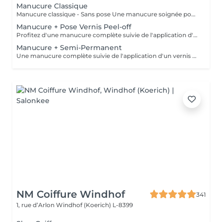
Manucure Classique
Manucure classique - Sans pose Une manucure soignée pour des mains propres, élégantes et naturelles. La prestation comprend la mise en forme des ongles, le soin des cuticules, un léger polissage si nécessaire, ainsi que l'application d'une huile nourrissante et d'une crème hydratante. Cette prestation ne comprend pas de pose de vernis.
Manucure + Pose Vernis Peel-off
Profitez d'une manucure complète suivie de l'application d'un vernis Peel-Off. Ce système innovant offre une finition brillante et une tenue prolongée. Grâce à sa polymérisation sous lampe LED, le vernis est immédiatement sec : pas de traces, pas de marques ni d'empreintes après la prestation. Je n'utilise pas de vernis à ongles traditionnel, car le système Peel-Off est plus respectueux de l'ongle naturel, dégage moins d'odeurs, tient plus longtemps et permet un retrait plus doux.
Manucure + Semi-Permanent
Une manucure complète suivie de l'application d'un vernis semi-permanent. Idéal pour celles et ceux qui souhaitent des ongles brillants, soignés et résistants pendant environ 2 à 3 semaines. Le vernis semi-permanent doit être retiré ou renouvelé en institut.
NM Coiffure Windhof
341
1, rue d’Arlon
Windhof (Koerich) L-8399