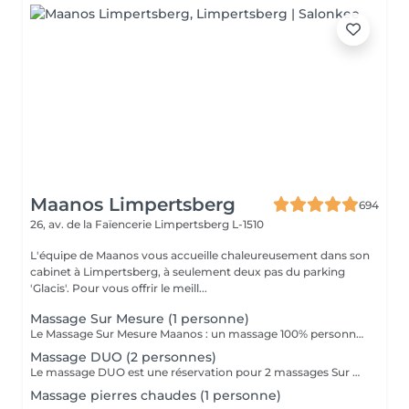
Maanos Limpertsberg
694
26, av. de la Faïencerie
Limpertsberg L-1510
L'équipe de Maanos vous accueille chaleureusement dans son
cabinet à Limpertsberg, à seulement deux pas du parking
'Glacis'. Pour vous offrir le meill...
Massage Sur Mesure (1 personne)
Le Massage Sur Mesure Maanos : un massage 100% personnalisé en fonction de vos besoins et de vos envies !
Massage DUO (2 personnes)
Le massage DUO est une réservation pour 2 massages Sur Mesure, en même temps dans la même cabine. Les 2 personnes pourront personnaliser leurs massages en fonction de leurs envies. Possibilité de demander 2 cabines séparées en arrivant sur place.
Massage pierres chaudes (1 personne)