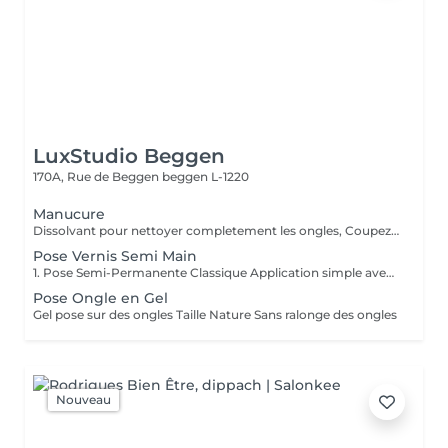
LuxStudio Beggen
170A, Rue de Beggen
beggen L-1220
Manucure
Dissolvant pour nettoyer completement les ongles, Coupez et Modelez les ongles avec une lime, Mouillez les mains quelques minutes pour ramollir les cuticules, Pousses les Cuticules avec batone pour repousser doucement vers l'arrière et coupez les excès, Hydratez les Mains avec crème et les cuticules pour maintenir la peau douce, Appliquez une base transparent pour protéger les ongles. Attendez suffisamment de tempos pour sèche.
Pose Vernis Semi Main
1. Pose Semi-Permanente Classique Application simple avec une fine couche de base. Idéale pour celles qui souhaitent de la couleur, de la brillance et un léger renfort. Tenue moyenne 2 semaines. 2. Pose Semi + Renfort Combinaison d'une base classique avec une couche de renfort. Offre une meilleure résistance que le semi-permanent classique, parfaite pour les ongles naturels. Moyenne Tenue de 2 à 3 semaines. 3. Pose Semi + Fiber Ultra Base classique combinée à un gel enrichi en fibres, idéale pour les ongles fragiles ou nécessitant un renforcement supplémentaire. Tenue Moyenne 3 à 4 semaines.
Pose Ongle en Gel
Gel pose sur des ongles Taille Nature Sans ralonge des ongles
Nouveau