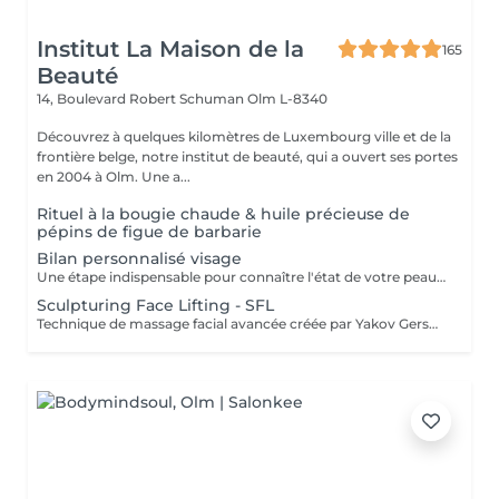
Institut La Maison de la
165
Beauté
14, Boulevard Robert Schuman
Olm L-8340
Découvrez à quelques kilomètres de Luxembourg ville et de la
frontière belge, notre institut de beauté, qui a ouvert ses portes
en 2004 à Olm. Une a...
Rituel à la bougie chaude & huile précieuse de
pépins de figue de barbarie
Bilan personnalisé visage
Une étape indispensable pour connaître l'état de votre peau, les zones à traiter et les habitudes de vie afin de proposer le soin le plus adapté ainsi qu'une bonne routine à domicile.
Sculpturing Face Lifting - SFL
Technique de massage facial avancée créée par Yakov Gershkovich qui travaille en profondeur les muscles du visage, du cou et du décolleté afin de lifter, tonifier et redessiner les contours naturels du visage. Ce massage combine des manuvres externes sculptantes et profondes permettant de relâcher les tensions musculaires, stimuler la circulation et améliorer la fermeté de la peau. Une technique intrabuccale (à l'intérieur de la bouche) peut être intégrée au soin pour un travail musculaire encore plus ciblé. Cette étape reste facultative : si vous préférez ne pas la recevoir, le travail musculaire est intensifié par des manuvres externes. Le tarif du soin reste inchangé. Résultats recherchés : - effet liftant naturel - visage plus sculpté et détendu - amélioration du tonus musculaire - peau plus lumineuse