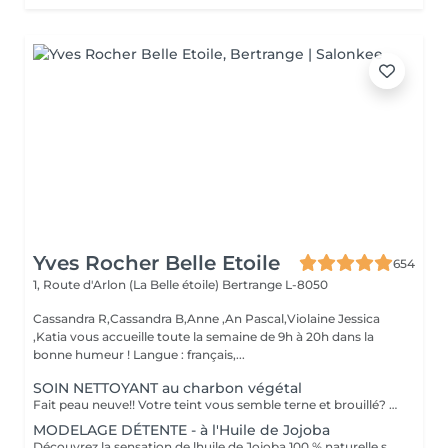
Yves Rocher Belle Etoile
654
1, Route d'Arlon (La Belle étoile)
Bertrange L-8050
Cassandra R,Cassandra B,Anne ,An Pascal,Violaine Jessica
,Katia vous accueille toute la semaine de 9h à 20h dans la
bonne humeur ! Langue : français,...
SOIN NETTOYANT au charbon végétal
Fait peau neuve!! Votre teint vous semble terne et brouillé? vous ressentez le besoin de nettoyer votre peau ?.Ce soin nettoyant s'adresse à vous. Il permettra de traiter votre peau sans la décaper. Purifié et detoxifiie votre visage retrouve un teint unifié, frais et lumineux. Une vraie bouffée d'oxygène pour votre peau !! Idéal pour les peaux mixtes à Grasses
MODELAGE DÉTENTE - à l'Huile de Jojoba
Découvrez la sensation de lhuile de Jojoba 100 % naturelle sur votre peau. Nourrie, votre peau retrouve tout son confort. Libéré de ses tensions grâce aux mains habiles de notre esthéticienne, votre visage est détendu. Bénéfices : Nourrie, votre peau retrouve tout son confort.