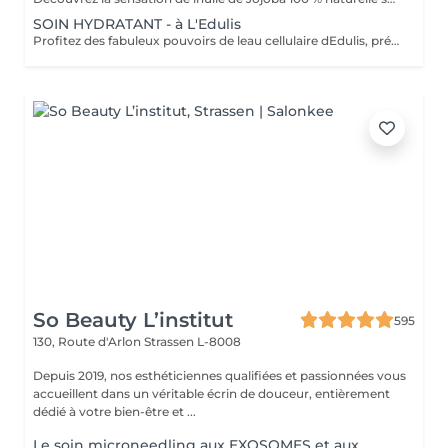
SOIN HYDRATANT - à L'Edulis
Profitez des fabuleux pouvoirs de leau cellulaire dEdulis, précieuse source dhydratation continue. Après la brumisation du Sérum concentré en eau cellulaire, le Masque Crème ressourçant se transforme en une texture soyeuse qui fond sur votre peau sous le délicat modelage de notre esthéticienne. Bénéfices : Gorgée deau, votre peau retrouve douceur, souplesse et éclat. Retrouvez le confort dune peau hydratée en continu.
So Beauty L’institut
595
130, Route d'Arlon
Strassen L-8008
Depuis 2019, nos esthéticiennes qualifiées et passionnées vous
accueillent dans un véritable écrin de douceur, entièrement
dédié à votre bien-être et ...
Le soin microneedling aux EXOSOMES et aux