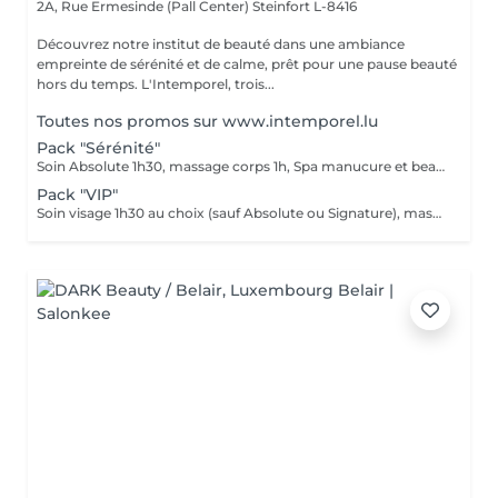
2A, Rue Ermesinde (Pall Center)
Steinfort L-8416
Découvrez notre institut de beauté dans une ambiance
empreinte de sérénité et de calme, prêt pour une pause beauté
hors du temps. L'Intemporel, trois...
Toutes nos promos sur www.intemporel.lu
Pack "Sérénité"
Soin Absolute 1h30, massage corps 1h, Spa manucure et beauté des pieds Le luxe, le calme et la détente, magique ...
Pack "VIP"
Soin visage 1h30 au choix (sauf Absolute ou Signature), massage corps 1h, manucure 30', beauté des pieds 45' Ne peut être fractionné, à faire le même jour