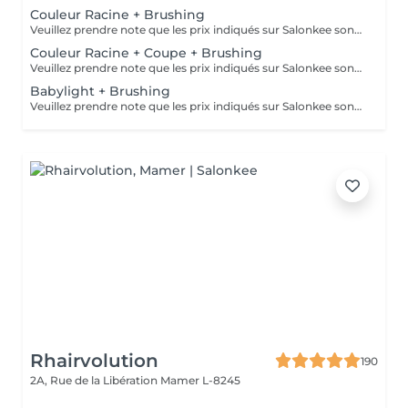
Couleur Racine + Brushing
Veuillez prendre note que les prix indiqués sur Salonkee sont communiqués à titre informatif et s'entendent de base. Ces derniers sont susceptibles de varier selon le diagnostic réalisé à votre arrivée au salon et l'expertise du professionnel à qui vous confiez votre beauté. Dans tous les cas, un devis précis vous sera proposé et toutes réalisations de prestations seront effectuées avec votre accord. Un grand merci d'avance pour votre compréhension. Au plaisir de vous recevoir très vite.
Couleur Racine + Coupe + Brushing
Veuillez prendre note que les prix indiqués sur Salonkee sont communiqués à titre informatif et s'entendent de base. Ces derniers sont susceptibles de varier selon le diagnostic réalisé à votre arrivée au salon et l'expertise du professionnel à qui vous confiez votre beauté. Dans tous les cas, un devis précis vous sera proposé et toutes réalisations de prestations seront effectuées avec votre accord. Un grand merci d'avance pour votre compréhension. Au plaisir de vous recevoir très vite.
Babylight + Brushing
Veuillez prendre note que les prix indiqués sur Salonkee sont communiqués à titre informatif et s'entendent de base. Ces derniers sont susceptibles de varier selon le diagnostic réalisé à votre arrivée au salon et l'expertise du professionnel à qui vous confiez votre beauté. Dans tous les cas, un devis précis vous sera proposé et toutes réalisations de prestations seront effectuées avec votre accord. Un grand merci d'avance pour votre compréhension. Au plaisir de vous recevoir très vite.
Rhairvolution
190
2A, Rue de la Libération
Mamer L-8245