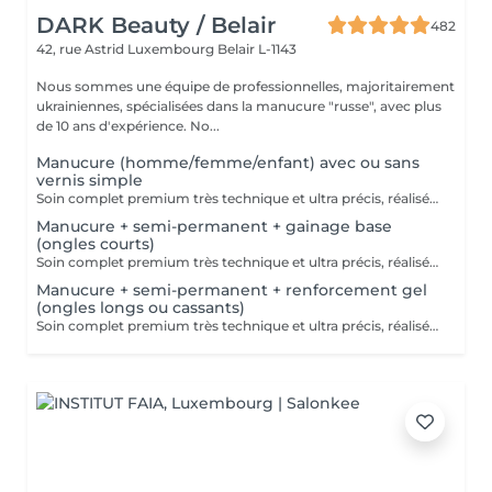
DARK Beauty / Belair
482
42, rue Astrid
Luxembourg Belair L-1143
Nous sommes une équipe de professionnelles, majoritairement
ukrainiennes, spécialisées dans la manucure "russe", avec plus
de 10 ans d'expérience. No...
Manucure (homme/femme/enfant) avec ou sans
vernis simple
Soin complet premium très technique et ultra précis, réalisé principalement à la ponceuse afin d'obtenir un contour d'ongle parfaitement net et une application du vernis au plus près, voire légèrement sous la cuticule. Cette technique permet de retarder visuellement la repousse d'environ 10 jours. Résultat visuel : -Ongles extrêmement soignés, contours nets, forme impeccable -Effet Instagram / photo studio : propre, précis, sans petites peaux apparentes Contenu de la prestation : -Dépose de l'ancien vernis semi-permanent et/ou gel (si besoin, choisissez dans cet écran svp cette option de réservation) -Préparation très minutieuse de la plaque de l'ongle -Elimination des peaux mortes -Façonner et limer les ongles -Traitement délicat des cuticules -Application d'un vernis simple transparent (si vous le souhaitez) OU application de votre propre vernis simple (si besoin, choisissez dans cet écran svp cette option de réservation) -Application d'huile pour cuticules et de crème pour les mains
Manucure + semi-permanent + gainage base
(ongles courts)
Soin complet premium très technique et ultra précis, réalisé principalement à la ponceuse afin d'obtenir un contour d'ongle parfaitement net et une application du vernis au plus près, voire légèrement sous la cuticule. Cette technique permet de retarder visuellement la repousse d'environ 10 jours. Résultat visuel : -Ongles extrêmement soignés, contours nets, forme impeccable -Effet Instagram / photo studio : propre, précis, sans petites peaux apparentes Nous incluons un gainage en base, conseillé pour les ongles courts et en bon état. Une solution idéale pour des ongles impeccables et durables : -Tenue moyenne : Jusqu'à 4 semaines !!!! Contenu de la prestation -> 80€ : -Dépose de l'ancien vernis semi-permanent et/ou gel (si besoin, déjà inclus dans ce prix/service) -Préparation très minutieuse de la plaque de l'ongle -Elimination des peaux mortes -Façonner et limer les ongles -Traitement délicat des cuticules -Gainage en base -Application du vernis semi-permanent -Application d'huile pour cuticules et de crème pour les mains Optionnel : -Prix par ongle pour extension jusqu'à 5 ongles (réservez svp "AVEC décoration simple" dans ce cas) +3€ par ongle -Prix par ongle pour décoration jusqu'à 5 ongles (réservez svp "AVEC décoration simple" dans ce cas) +3€ par ongle -Prix pour décoration simple (French, Chrome, Baby Boomer, Cat Eyes, Stickers, Foil) 6-10 ongles -> +20€ -Prix pour décoration complexe (3D, Dessins à la mains, Stamping, French avec Chrome, Baby Boomer avec Chrome, French avec Cat Eyes) 6-10 ongles -> +30€
Manucure + semi-permanent + renforcement gel
(ongles longs ou cassants)
Soin complet premium très technique et ultra précis, réalisé principalement à la ponceuse afin d'obtenir un contour d'ongle parfaitement net et une application du vernis au plus près, voire légèrement sous la cuticule. Cette technique permet de retarder visuellement la repousse d'environ 10 jours. Résultat visuel : -Ongles extrêmement soignés, contours nets, forme impeccable -Effet Instagram / photo studio : propre, précis, sans petites peaux apparentes Nous incluons un renforcement en gel, fortement conseillé pour les ongles longs, fragiles ou cassants. Une solution idéale pour des ongles impeccables et durables : -Tenue moyenne : Jusqu'à 4 semaines !!!! Contenu de la prestation -> 95 € : -Dépose de l'ancien vernis semi-permanent et/ou gel (si nécessaire, déjà incluse dans ce prix/service) -Préparation très minutieuse de la plaque de l'ongle -Élimination des peaux mortes -Mise en forme et limage des ongles -Traitement délicat des cuticules -Renforcement en gel -Correction de la forme naturelle des ongles (optionnel, réservez svp "AVEC décoration simple" dans ce cas) -Application du vernis semi-permanent -Application d'huile pour cuticules et de crème pour les mains Optionnel : -Prix par ongle pour extension jusqu'à 5 ongles (réservez svp "AVEC décoration simple" dans ce cas) +3€ par ongle -Prix par ongle pour décoration jusqu'à 5 ongles (réservez svp "AVEC décoration simple" dans ce cas) +3€ par ongle -Prix pour décoration simple (French, Chrome, Baby Boomer, Cat Eyes, Stickers, Foil) 6-10 ongles -> +20€ -Prix pour décoration complexe (3D, Dessins à la mains, Stamping, French avec Chrome, Baby Boomer avec Chrome, French avec Cat Eyes) 6-10 ongles -> +30€