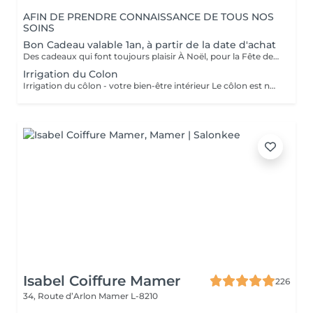
AFIN DE PRENDRE CONNAISSANCE DE TOUS NOS
SOINS
Bon Cadeau valable 1an, à partir de la date d'achat
Des cadeaux qui font toujours plaisir À Noël, pour la Fête des Mères, des Pères, des Grands-Mères, la Saint-Valentin, un anniversaire ou simplement pour faire plaisir : les bons cadeaux OXYZEN sont l'attention idéale. Offrez à vos proches une véritable expérience de bien-être inoubliable. * Vous pouvez acheter vos bons cadeaux directement en ligne sur Salonkee, de façon simple et sécurisée. * Vous pouvez également les commander via notre site internet : https://www.oxyzen.lu Sur notre site, vous avez la possibilité de recevoir un bon cadeau personnalisé, prêt à être imprimé, utilisable immédiatement. Nos bons cadeaux sont valides 1 an à compter de leur date d'achat. Ils peuvent être envoyés par courrier à l'adresse de votre choix ou reçus par mail immédiatement après validation de votre achat . Et si vous préférez le contact direct, il est aussi possible de venir les récupérer en mains propres sur rendez-vous.
Irrigation du Colon
Irrigation du côlon - votre bien-être intérieur Le côlon est notre deuxième cerveau : pour une véritable harmonie, il est essentiel de prendre soin à la fois de son mental et de sa digestion. Une séance se déroule en deux temps : - Un échange personnalisé sur votre hygiène de vie, afin de vous donner des conseils alimentaires adaptés.( + ou - 30 minutes) - La séance d'irrigation ( + ou - 45 minutes), réalisée en douceur avec un appareil spécialisé, pour purifier et régénérer votre système digestif. Bienfaits : * Soulage ballonnements et lourdeurs * Améliore le transit * Élimine gaz et fermentations * Favorise une flore intestinale équilibrée * Apporte légèreté, vitalité et détente L'extérieur reflète l'intérieur : une peau lumineuse et un bien-être visible commencent par un côlon équilibré. Pour plus d'informations, consultez notre site : https://www.oxyzen.lu/massages/irrigation-du-colon.html
Isabel Coiffure Mamer
226
34, Route d’Arlon
Mamer L-8210