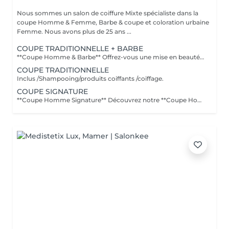
Nous sommes un salon de coiffure Mixte spécialiste dans la
coupe Homme & Femme, Barbe & coupe et coloration urbaine
Femme. Nous avons plus de 25 ans ...
COUPE TRADITIONNELLE + BARBE
**Coupe Homme & Barbe** Offrez-vous une mise en beauté complète avec notre service **Coupe Homme & Barbe**, conçu pour les hommes qui souhaitent un style parfaitement maîtrisé de la tête à la barbe. La prestation débute par une **consultation personnalisée** afin de définir la coupe et la forme de barbe qui mettront le mieux en valeur votre visage. Nos experts réalisent ensuite une **coupe de cheveux précise et structurée**, suivie d'un **travail minutieux de la barbe** : taille, définition des contours et mise en forme pour un rendu propre et harmonieux. Le service se termine par un **coiffage professionnel et une finition barbe soignée** pour un résultat net, élégant et durable. L'alliance parfaite entre coupe et barbe pour un look soigné, moderne et parfaitement équilibré.
COUPE TRADITIONNELLE
Inclus /Shampooing/produits coiffants /coiffage.
COUPE SIGNATURE
**Coupe Homme Signature** Découvrez notre **Coupe Homme Signature**, un service premium pensé pour les hommes qui recherchent plus qu'une simple coupe : une véritable expérience de style. Chaque rendez-vous débute par une **consultation personnalisée** afin d'analyser la forme de votre visage, la nature de vos cheveux et votre style de vie. Nos experts réalisent ensuite une coupe précise et parfaitement structurée, travaillée dans les moindres détails pour un résultat élégant, moderne et durable. La prestation se termine par un **coiffage professionnel avec des produits haut de gamme**, pour sublimer votre coupe et vous offrir une finition impeccable. Un moment de soin et de précision dédié aux hommes exigeants qui souhaitent afficher un style soigné et distingué.