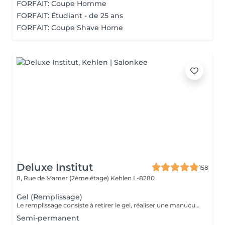
FORFAIT: Coupe Homme
FORFAIT: Étudiant - de 25 ans
FORFAIT: Coupe Shave Home
Deluxe Institut
158
8, Rue de Mamer (2ème étage)
Kehlen L-8280
Gel (Remplissage)
Le remplissage consiste à retirer le gel, réaliser une manucure et poser de nouveau du gel. Veuillez noter qu'un supplément de 3 € sera ajouté si vous avez des ongles cassés. Si plus de 4 ongles sont cassés, le tarif d'une pose complète sera appliqué. Le prix étudiant est appliqué aux enfants des clientes habituelles.
Semi-permanent