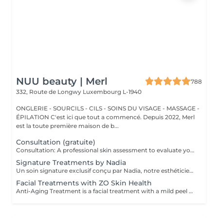
NUU beauty | Merl
788
332, Route de Longwy
Luxembourg L-1940
ONGLERIE - SOURCILS - CILS - SOINS DU VISAGE - MASSAGE -
ÉPILATION C'est ici que tout a commencé. Depuis 2022, Merl
est la toute première maison de b...
Consultation (gratuite)
Consultation: A professional skin assessment to evaluate your skin condition, discuss your concerns, and recommend the most suitable treatments and home care routine. Consultation&First Procedure: A professional skin assessment to evaluate your skin condition, discuss your concerns, and recommend the most suitable treatments and home care routine. Followed by a customised treatment designed to address your skin's immediate needs. The price will depend on the type of procedure.
Signature Treatments by Nadia
Un soin signature exclusif conçu par Nadia, notre esthéticienne, spécialement dédié aux zones délicates du contour des yeux et du cou. Ce traitement procure une hydratation intense et améliore l'élasticité de la peau, contribuant à restaurer sa fermeté, sa souplesse et un aspect visiblement plus frais et revitalisé. Le soin aide à atténuer l'apparence des ridules, apporte un léger effet éclaircissant au contour des yeux et offre un effet liftant naturel pour un regard reposé et une apparence plus jeune. Une autre option associe ce soin intensif hydratant pour les yeux et le cou à un soin complet du visage, pour une expérience de beauté encore plus complète et des résultats optimaux.
Facial Treatments with ZO Skin Health
Anti-Aging Treatment is a facial treatment with a mild peel designed to restore hydration, smooth dry, rough texture, soften lines and strengthen skin to prevent future aging and skin damage. Redness Treatment is a facial treatment with a mild peel designed to calm skin and minimize symptoms associated with red, sensitized skin, including rosacea. Ultra Hydration Treatment is a facial treatment with a mild peel designed to soothe skin and restore hydration in dry, dehydrated skin. Skin Brightening Treatment is a facial treatment with a mild peel designed to target mild discoloration and restore a more even skin tone. Acne + Oil Control Treatment is a facial treatment with a mild peel to decongest pores, absorb excess surface oil, target blemishes and prevent future breakouts. Enzyme Facial Treatment is a gentle, effective facial treatment with enzymatic exfoliation to revive dull skin, replenish hydration, soothe skin and restore healthy skin barrier to strengthen skin. Stimulator Peel is the perfect lunchtime peel, gentle enough for all skin types. An effective blend of AHAs provide immediately healthier, glowing skin with no downtime. Added antioxidants and anti-irritants neutralize free radicals and calm the skin.