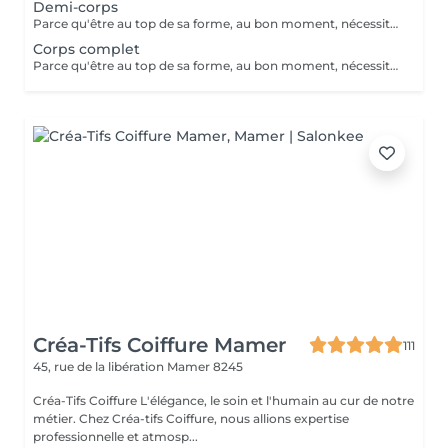
Demi-corps
Parce qu'être au top de sa forme, au bon moment, nécessite bien plus que de l'entrainement. Utilisé depuis de nombreuses années par les sportifs de haut niveau, le massage sportif est à présent à votre disposition. Avant l'effort, le massage prépare les muscles à performer tout en évitant les blessures. Après l'effort, il prévient les courbatures et détend la musculature, ce qui permet aux muscles de se relaxer pour mieux récupérer. Ce type de massage stimule le système lymphatique, la circulation sanguine et enlève les nuds musculaires. Le massage sportif est souvent demandé par les athlètes pour soulager ou prévenir des douleurs musculaires retardées, pour accélérer la guérison des blessures des tendons et des muscles, pour augmenter l'amplitude des mouvements ou le volumes des muscles, etc. Développé au départ pour traiter les blessures sportives et augmenter les performances des athlètes, tout le monde peut à présent bénéficier des bienfaits d'un tel massage. L'essayer, c'est l'adopter ! Il existe différents types de massages selon le sport pratiqué ou les douleurs ressenties. Le Massage sportif est donc adaptable selon les souhaits de chacun.
Corps complet
Parce qu'être au top de sa forme, au bon moment, nécessite bien plus que de l'entrainement. Utilisé depuis de nombreuses années par les sportifs de haut niveau, le massage sportif est à présent à votre disposition. Avant l'effort, le massage prépare les muscles à performer tout en évitant les blessures. Après l'effort, il prévient les courbatures et détend la musculature, ce qui permet aux muscles de se relaxer pour mieux récupérer. Ce type de massage stimule le système lymphatique, la circulation sanguine et enlève les nuds musculaires. Le massage sportif est souvent demandé par les athlètes pour soulager ou prévenir des douleurs musculaires retardées, pour accélérer la guérison des blessures des tendons et des muscles, pour augmenter l'amplitude des mouvements ou le volumes des muscles, etc. Développé au départ pour traiter les blessures sportives et augmenter les performances des athlètes, tout le monde peut à présent bénéficier des bienfaits d'un tel massage. L'essayer, c'est l'adopter ! Il existe différents types de massages selon le sport pratiqué ou les douleurs ressenties. Le Massage sportif est donc adaptable selon les souhaits de chacun.
Créa-Tifs Coiffure Mamer
111
45, rue de la libération
Mamer 8245
Créa-Tifs Coiffure L'élégance, le soin et l'humain au cur de notre
métier. Chez Créa-tifs Coiffure, nous allions expertise
professionnelle et atmosp...