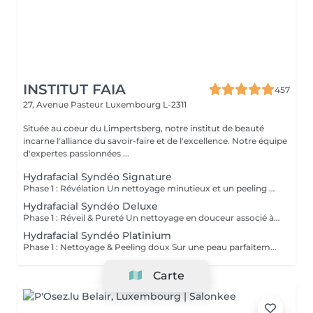
INSTITUT FAIA
457
27, Avenue Pasteur
Luxembourg L-2311
Située au coeur du Limpertsberg, notre institut de beauté
incarne l'alliance du savoir-faire et de l'excellence. Notre équipe
d'expertes passionnées ...
Hydrafacial Syndéo Signature
Phase 1 : Révélation Un nettoyage minutieux et un peeling doux libèrent la peau des impuretés, cellules mortes et excès de sébum. La peau respire à nouveau et retrouve sa douceur naturelle. Phase 2 : Purification & Hydratation La technologie brevetée Vortex-Fusion® aspire délicatement les impuretés tout en infusant des actifs hydratants puissants. Les pores sont nettoyés, la peau est fraîche, repulpée et lumineuse. Phase 3 : Régénération & Éclat Des sérums concentrés en antioxydants, peptides et acide hyaluronique réparent, protègent et revitalisent la peau. Le teint s'illumine, la texture s'affine et l'éclat est instantané. Résultat : Une peau nette, hydratée et rayonnante dès la première séance sans irritation, sans temps d'arrêt, simplement sublime.
Hydrafacial Syndéo Deluxe
Phase 1 : Réveil & Pureté Un nettoyage en douceur associé à un peeling délicat réveille l'éclat naturel de la peau, la libérant des impuretés et des cellules ternes. Phase 2 : Extraction & Hydratation La technologie brevetée Vortex-Fusion® purifie les pores tout en infusant des actifs hautement hydratants. La peau est fraîche, lisse et repulpée. Phase 3 : Régénération sur mesure Des sérums concentrés en antioxydants, peptides et acide hyaluronique régénèrent la peau tandis qu'un booster premium et la lumière LED viennent personnaliser le soin selon vos besoins spécifiques. Résultat : Une peau éclatante, détoxifiée et lumineuse dès la première séance, le glow Faia dans toute sa splendeur.
Hydrafacial Syndéo Platinium
Phase 1 : Nettoyage & Peeling doux Sur une peau parfaitement démaquillée, un nettoyage délicat élimine impuretés, excès de sébum et cellules mortes. Un peeling léger à base d'acides salicylique et glycolique désincruste les pores en profondeur et aide à prévenir les imperfections. Phase 2 : Extraction & Hydratation Grâce à la technologie brevetée Vortex-Fusion®, une aspiration douce retire points noirs et comédons tout en infusant des actifs hautement hydratants. La peau est instantanément plus nette, repulpée et éclatante. Phase 3 : Infusion, Protection & Détox Des sérums riches en antioxydants, peptides et acide hyaluronique régénèrent la peau, favorisant détoxification et rajeunissement cellulaire. Un drainage lymphatique complète le soin stimulant ainsi la circulation pour un effet détoxifiant et une peau visiblement revitalisée. Résultat : Une peau fraîche, lumineuse et parfaitement hydratée, sans rougeur, sans temps d'arrêt, simplement éclatante.
Carte