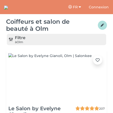
FR
Connexion
Coiffeurs et salon de
beauté
à
Olm
Filtre
à
Olm
Le Salon by Evelyne
207