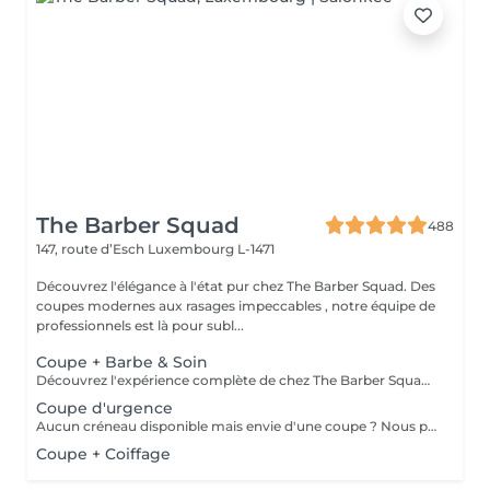
The Barber Squad
488
147, route d’Esch
Luxembourg L-1471
Découvrez l'élégance à l'état pur chez The Barber Squad. Des
coupes modernes aux rasages impeccables , notre équipe de
professionnels est là pour subl...
Coupe + Barbe & Soin
Découvrez l'expérience complète de chez The Barber Squad ! Shampooing & soins profonds + Coupe complète + Coiffage. Taille de Barbe & Contours à la lame & soins régénérant + Serviette Chaude & Froide + Nettoyage exfoliant du visage + Vapeur + Massage Relaxant + After Shave + Huile à barbe + Hydratation de la peau . Pour que votre expérience chez nous soit optimal , une boisson de votre choix vous est offerte !
Coupe d'urgence
Aucun créneau disponible mais envie d'une coupe ? Nous pouvons vous proposer un rendez-vous avant ou après nos horaires, ou durant la pause. Pour cette prestation, merci de contacter directement le shop.
Coupe + Coiffage