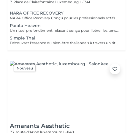
7, Place de Clairefontaine
Luxembourg L-1341
NARA OFFICE RECOVERY
NARA Office Recovery Conçu pour les professionnels actifs souffrant de fatigue liée aux écrans, de tensions dans la nuque et les épaules, de fatigue oculaire, d'un manque d'énergie ou de stress quotidien. Office Reset 30 min · 69 € Un soin express puissant, conçu pour libérer les tensions du haut du corps et apaiser l'esprit lorsque votre temps est limité. Comprend : Massage du haut du dos Massage de la nuque et des épaules Massage crânien par acupression Pierres chaudes ciblées Masque rafraîchissant en jade pour les yeux Résultats : Muscles plus détendus Sensation de légèreté au niveau de la tête Yeux reposés et rafraîchis Esprit plus calme Idéal pendant la pause déjeuner ou après le travail. Office Reset Plus 45 min · 89 € Un soin plus approfondi du haut du corps, complété par un massage relaxant des pieds fatigués et lourds. Comprend : Massage du haut du dos Massage de la nuque et des épaules Massage crânien par acupression Massage relaxant des pieds Pierres chaudes ciblées Masque rafraîchissant en jade pour les yeux Résultats : Réduction des tensions liées à une position assise prolongée Pieds et jambes rafraîchis Énergie renouvelée Corps et esprit plus détendus Executive Recovery 75 min · 139 € Notre rituel complet de la tête aux pieds, spécialement conçu pour soulager le stress accumulé et la fatigue physique profonde. Comprend : Massage approfondi du dos Massage de la nuque et des épaules Massage crânien par acupression Acupression des mains Réflexologie plantaire Pierres chaudes ciblées Relaxation des yeux avec un masque rafraîchissant en jade Résultats : Relaxation musculaire profonde Corps plus léger et revitalisé Esprit plus calme Équilibre et vitalité retrouvés Tous nos soins sont réalisés avec de l'huile de coco biologique et des huiles d'aromathérapie biologiques, afin d'adoucir la peau, de soulager les tensions musculaires et de favoriser une relaxation profonde.
Parata Heaven
Un rituel profondément relaxant conçu pour libérer les tensions là où elles s'accumulent le plus. Associant un Massage Indien Tête & Épaules de 60 minutes à un Massage Dos & Épaules Office Syndrome de 30 minutes, ce forfait cible le cuir chevelu, la nuque, les épaules et le haut du dos afin d'apaiser l'esprit et de procurer une agréable sensation de légèreté. Comprend : Massage Indien Tête & Épaules 60 min Massage Dos & Épaules Office Syndrome 30 min
Simple Thai
Découvrez l'essence du bien-être thaïlandais à travers un rituel harmonieux. Conçu pour détendre le corps, soulager les tensions musculaires, stimuler la circulation et procurer une sensation durable d'équilibre et de bien-être. Comprend : Massage Thaïlandais Traditionnel à l'Huile 90 min Réflexologie Plantaire Thaïlandaise 45 min
Nouveau
Amarants Aesthetic
73, route d'Arlon
luxembourg L-1140