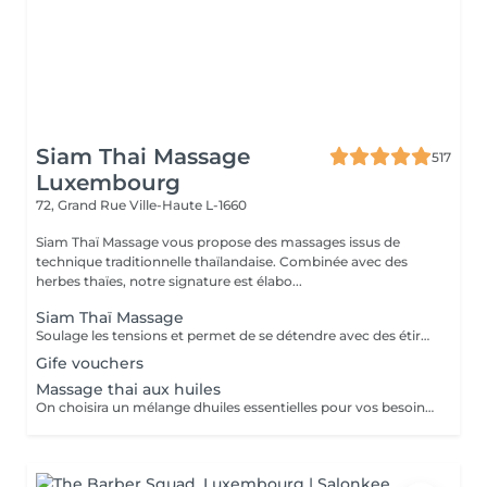
Siam Thai Massage
517
Luxembourg
72, Grand Rue
Ville-Haute L-1660
Siam Thaï Massage vous propose des massages issus de
technique traditionnelle thaïlandaise. Combinée avec des
herbes thaïes, notre signature est élabo...
Siam Thaï Massage
Soulage les tensions et permet de se détendre avec des étirements délicats de votre corps pour améliorer la mobilité et la flexibilité, suivie par les techniques de massage thaï par des pressions, sans utilisation dhuile.
Gife vouchers
Massage thai aux huiles
On choisira un mélange dhuiles essentielles pour vos besoins physiques. Un massage thérapeutique à laide dune technique spéciale pour vider les poches de liquide lymphatique et de rétention deau. Ce traitement est conçu pour aider à stimuler la circulation et daccroître la capacité du corps à éliminer les toxines et à absorber les éléments nutritifs. Vos huiles essentielles préférées peuvent être sélectionnées à votre arrivée.