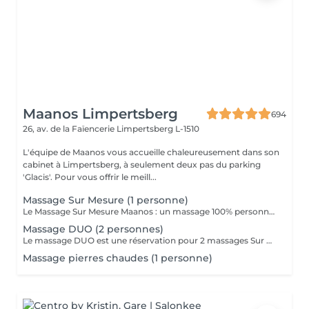
Maanos Limpertsberg
694
26, av. de la Faïencerie
Limpertsberg L-1510
L'équipe de Maanos vous accueille chaleureusement dans son
cabinet à Limpertsberg, à seulement deux pas du parking
'Glacis'. Pour vous offrir le meill...
Massage Sur Mesure (1 personne)
Le Massage Sur Mesure Maanos : un massage 100% personnalisé en fonction de vos besoins et de vos envies !
Massage DUO (2 personnes)
Le massage DUO est une réservation pour 2 massages Sur Mesure, en même temps dans la même cabine. Les 2 personnes pourront personnaliser leurs massages en fonction de leurs envies. Possibilité de demander 2 cabines séparées en arrivant sur place.
Massage pierres chaudes (1 personne)