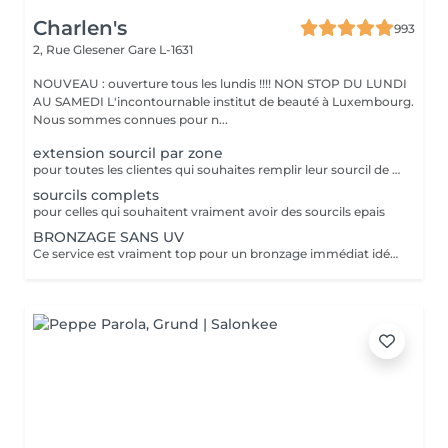
Charlen's
993
2, Rue Glesener
Gare L-1631
NOUVEAU : ouverture tous les lundis !!!! NON STOP DU LUNDI
AU SAMEDI L'incontournable institut de beauté à Luxembourg.
Nous sommes connues pour n...
extension sourcil par zone
pour toutes les clientes qui souhaites remplir leur sourcil de facon temporaire et naturel cette prestation est faites pour vous
sourcils complets
pour celles qui souhaitent vraiment avoir des sourcils epais
BRONZAGE SANS UV
Ce service est vraiment top pour un bronzage immédiat idéal avant vos vacances ou avant une soirée ;) Nous vous conseillons de faire un gommage la veille du soin et de porter des vêtements amples noirs. Selon votre peau, cela tient environ 1 semaine à 10 Jours! AVANT Exfolier votre peau en profondeur, puis hydrater généreusement 24h avant d'appliquer votre autobronzant, en insistant bien sur les coudes, genoux, chevilles et les zones sensibles. Épiler ou raser dans les 48h avant application afin que les pores de la peau soient fermés. Des points noirs pourraient apparaître si votre peau n'est pas nette lors de l'application. Ne pas appliquer de crème hydratante, parfum, déodorant ou maquillage le jour même de l'application cela pourrait obstruer les pores de la peau et faire apparaître des points noirs. APRÈS Porter des vêtement amples de couleur foncée les vêtements près du corps ou sous-vêtements pourraient faire des marques, porter des chaussures larges. Hydrater quotidiennement votre peau les jours suivant l'application ou utiliser un autobronzant progressif pour entretenir votre bronzage et le faire durer plus longtemps. Après 5 jours, exfolier quotidiennement votre peau à l'aide d'un exfoliant doux afin d'aider votre peau à absorber plus facilement votre crème hydratante, et garder un joli bronzage. Cela permet aussi au bronzage de s'estomper progressivement et uniformément.