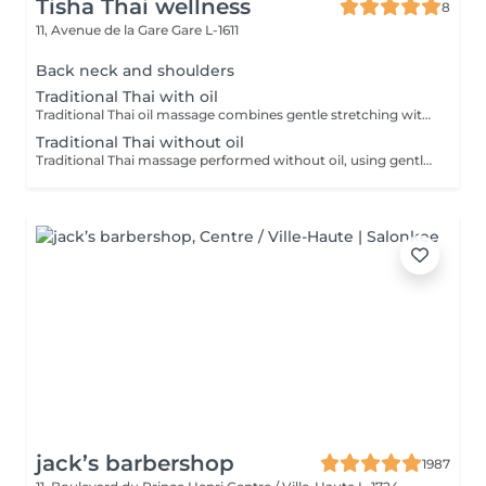
Tisha Thai wellness
8
11, Avenue de la Gare
Gare L-1611
Back neck and shoulders
Traditional Thai with oil
Traditional Thai oil massage combines gentle stretching with flowing massage techniques using warm oil to ease muscle tension, improve circulation, and promote deep relaxation.
Traditional Thai without oil
Traditional Thai massage performed without oil, using gentle stretching and acupressure techniques to relieve muscle tension, improve flexibility, and promote deep relaxation.
jack’s barbershop
1987