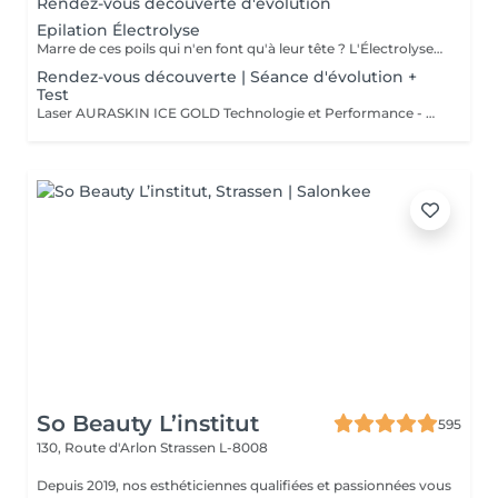
Rendez-vous découverte d'évolution
Epilation Électrolyse
Marre de ces poils qui n'en font qu'à leur tête ? L'Électrolyse est l'unique méthode reconnue comme 100% définitive, poil par poil. Elle neutralise tout, même les poils blonds, blancs ou ceux que le laser a ratés. C'est précis, c'est permanent. Le prix s'ajuste à la minute : vous ne payez que le temps vraiment nécessaire.
Rendez-vous découverte | Séance d'évolution +
Test
Laser AURASKIN ICE GOLD Technologie et Performance - multi- longueurs d'onde - tous les phototypes de peau - efficacité - durabilité - confort du traitement extrême - moins de douleurs grâce à son system de refroidissement très performant
So Beauty L’institut
595
130, Route d'Arlon
Strassen L-8008
Depuis 2019, nos esthéticiennes qualifiées et passionnées vous