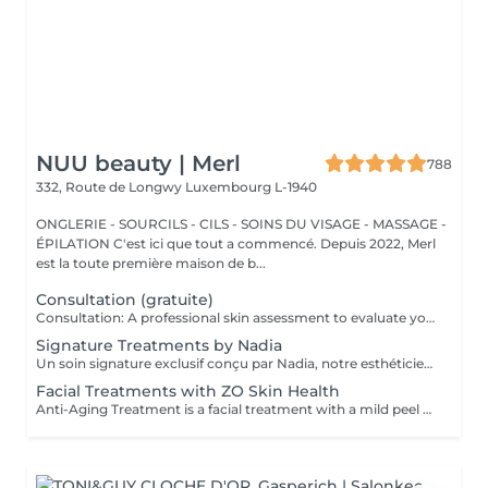
NUU beauty | Merl
788
332, Route de Longwy
Luxembourg L-1940
ONGLERIE - SOURCILS - CILS - SOINS DU VISAGE - MASSAGE -
ÉPILATION C'est ici que tout a commencé. Depuis 2022, Merl
est la toute première maison de b...
Consultation (gratuite)
Consultation: A professional skin assessment to evaluate your skin condition, discuss your concerns, and recommend the most suitable treatments and home care routine. Consultation&First Procedure: A professional skin assessment to evaluate your skin condition, discuss your concerns, and recommend the most suitable treatments and home care routine. Followed by a customised treatment designed to address your skin's immediate needs. The price will depend on the type of procedure.
Signature Treatments by Nadia
Un soin signature exclusif conçu par Nadia, notre esthéticienne, spécialement dédié aux zones délicates du contour des yeux et du cou. Ce traitement procure une hydratation intense et améliore l'élasticité de la peau, contribuant à restaurer sa fermeté, sa souplesse et un aspect visiblement plus frais et revitalisé. Le soin aide à atténuer l'apparence des ridules, apporte un léger effet éclaircissant au contour des yeux et offre un effet liftant naturel pour un regard reposé et une apparence plus jeune. Une autre option associe ce soin intensif hydratant pour les yeux et le cou à un soin complet du visage, pour une expérience de beauté encore plus complète et des résultats optimaux.
Facial Treatments with ZO Skin Health
Anti-Aging Treatment is a facial treatment with a mild peel designed to restore hydration, smooth dry, rough texture, soften lines and strengthen skin to prevent future aging and skin damage. Redness Treatment is a facial treatment with a mild peel designed to calm skin and minimize symptoms associated with red, sensitized skin, including rosacea. Ultra Hydration Treatment is a facial treatment with a mild peel designed to soothe skin and restore hydration in dry, dehydrated skin. Skin Brightening Treatment is a facial treatment with a mild peel designed to target mild discoloration and restore a more even skin tone. Acne + Oil Control Treatment is a facial treatment with a mild peel to decongest pores, absorb excess surface oil, target blemishes and prevent future breakouts. Enzyme Facial Treatment is a gentle, effective facial treatment with enzymatic exfoliation to revive dull skin, replenish hydration, soothe skin and restore healthy skin barrier to strengthen skin. Stimulator Peel is the perfect lunchtime peel, gentle enough for all skin types. An effective blend of AHAs provide immediately healthier, glowing skin with no downtime. Added antioxidants and anti-irritants neutralize free radicals and calm the skin.