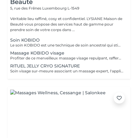
Beauté
5, rue des Frênes
Luxembourg L-1549
Véritable lieu raffiné, cosy et confidentiel. LYSIANE Maison de
Beauté vous propose des services haut de gamme pour
prendre soin de votre corps dans ...
Soin KOBIDO
Le soin KOBIDO est une technique de soin ancestral qui stimule la tonicité de la peau et ralentit le processus de vieillissement cutané. Il stimule la microcirculation sanguine, aide l'organisme à éliminer les toxines et les cellules à booster la production de collagène pour libérer le visage de ses tensions.
Massage KOBIDO visage
Profiter de ce merveilleux massage visage repulpant, raffermissant et anti-âge sans faire de nettoyage complet et vous relaxer. Ce massage peut être réalisé 1 à 2 fois par semaine. Mais au moins une fois par mois, faire le soin visage KOBIDO intégral de 1H ou 1H30 afin de nettoyer la peau en profondeur.
RITUEL JELLY CRYO SIGNATURE
Soin visage sur-mesure associant un massage expert, l'application d'un Jelly Mask professionnel aux algues et une gestuelle cryo à l'aide de cuillères froides. Ce soin hydrate, lisse, purifie ou revitalise la peau selon ses besoins du moment. La texture jelly permet une diffusion optimale des actifs, tandis que le froid stimule la microcirculation, décongestionne et raffermit la peau. Résultats : Peau fraîche, lissée, lumineuse, traits détendus et sensation de bien-être immédiate.