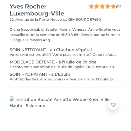
Yves Rocher
612
Luxembourg-Ville
22, Avenue de la Porte-Neuve
LUXEMBOURG 57480
Diana (responsable) Estelle ,Marina, Vanessa, Anne-Sophie vous
accueille toute la semaine de 9h30 à 18h dans la bonne humeur
! Langue : Français Ang...
SOIN NETTOYANT - au Charbon Végétal
Votre teint est brouillé ? Votre peau est mixte ? Ce soin s'adresse à vous. Votre peau est nettoyée par une exfoliation douce, sous vapeur, complétée par une extraction des comédons. Pour finir, l'application d'un masque purifie la zone médiane (front, nez, menton), et hydrate le reste de votre visage. Bénéfices : Detoxifié et hydraté, votre visage retrouve un teint unifié, frais et lumineux.
MODELAGE DÉTENTE - à l'Huile de Jojoba
Découvrez la sensation de l'huile de Jojoba 100 % naturelle sur votre peau. Nourrie, votre peau retrouve tout son confort. Libéré de ses tensions grâce aux mains habiles de notre esthéticienne, votre visage est détendu. Bénéfices : Nourrie, votre peau retrouve tout son confort.
SOIN HYDRATANT - à L'Edulis
Profitez des fabuleux pouvoirs de l'eau cellulaire d'Edulis, précieuse source d'hydratation continue. Après la brumisation du Sérum concentré en eau cellulaire, le Masque Crème ressourçant se transforme en une texture soyeuse qui fond sur votre peau sous le délicat modelage de notre esthéticienne. Bénéfices : Gorgée d'eau, votre peau retrouve douceur, souplesse et éclat. Retrouvez le confort dune peau hydratée en continu.