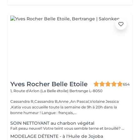
Yves Rocher Belle Etoile
654
1, Route d'Arlon (La Belle étoile)
Bertrange L-8050
Cassandra R,Cassandra B,Anne ,An Pascal,Violaine Jessica
,Katia vous accueille toute la semaine de 9h à 20h dans la
bonne humeur ! Langue : français,...
SOIN NETTOYANT au charbon végétal
Fait peau neuve!! Votre teint vous semble terne et brouillé? vous ressentez le besoin de nettoyer votre peau ?.Ce soin nettoyant s'adresse à vous. Il permettra de traiter votre peau sans la décaper. Purifié et detoxifiie votre visage retrouve un teint unifié, frais et lumineux. Une vraie bouffée d'oxygène pour votre peau !! Idéal pour les peaux mixtes à Grasses
MODELAGE DÉTENTE - à l'Huile de Jojoba