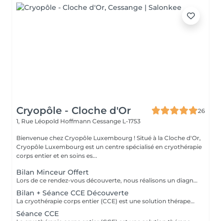
Cryopôle - Cloche d'Or
26
1, Rue Léopold Hoffmann
Cessange L-1753
Bienvenue chez Cryopôle Luxembourg ! Situé à la Cloche d'Or,
Cryopôle Luxembourg est un centre spécialisé en cryothérapie
corps entier et en soins es...
Bilan Minceur Offert
Lors de ce rendez-vous découverte, nous réalisons un diagnostic personnalisé de votre silhouette et de vos objectifs. Ensemble, nous identifions les solutions les plus adaptées (cryolipolyse, remodelage, cryothérapie, etc.) pour atteindre vos résultats. Sans engagement une première étape offerte pour comprendre votre corps et vous guider efficacement.
Bilan + Séance CCE Découverte
La cryothérapie corps entier (CCE) est une solution thérapeutique non médicamenteuse par le froid. Elle utilise l'action du froid en produisant un effet antalgique et anti-inflammatoire sur tout le corps dans de nombreux domaines : médical, sportif, bien-être et esthétique.
Séance CCE