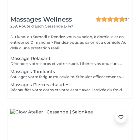
Massages Wellness
34
259, Route d'Esch
Cessange L-1471
Du lundi au Samedi > Rendez-vous au salon, à domicile et en
entreprise Dimanche > Rendez-vous au salon et à domicile Au
delà d'une prestation réali...
Massage Relaxant
Détendez votre corps et votre esprit. Libérez vos douleurs musculaires liées au stress.Retrouvez votre quiétude et votre sommeil
Massages Tonifiants
Soulagez votre fatigue musculaire. Stimulez efficacement votre système immunitaire. Préparez votre corps à un effort sportif intense.
Massages Pierres chaudes
Réchauffez votre corps et votre esprit avec l'arrivée du froid en période automnale ou hivernale. Détendez vos muscles et libérez vos douleurs.