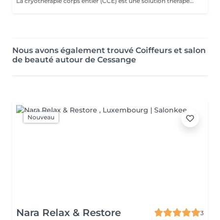
La cryothérapie corps entier (CCE) est une solution thérapeutique non médicamenteuse par le froid. Elle utilise l'action du froid en produisant un effet antalgique et anti-inflammatoire sur tout le corps dans de nombreux domaines : médical, sportif, bien-être et esthétique. Cures de 5, 12, 20, 60 et 100 séances disponibles.
Nous avons également trouvé Coiffeurs et salon
de beauté autour de Cessange
Nouveau
Nara Relax & Restore
3