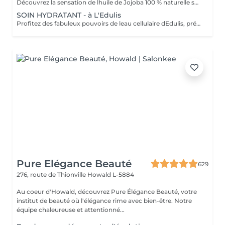
Découvrez la sensation de lhuile de Jojoba 100 % naturelle sur votre peau. Nourrie, votre peau retrouve tout son confort. Libéré de ses tensions grâce aux mains habiles de notre esthéticienne, votre visage est détendu. Bénéfices : Nourrie, votre peau retrouve tout son confort.
SOIN HYDRATANT - à L'Edulis
Profitez des fabuleux pouvoirs de leau cellulaire dEdulis, précieuse source dhydratation continue. Après la brumisation du Sérum concentré en eau cellulaire, le Masque Crème ressourçant se transforme en une texture soyeuse qui fond sur votre peau sous le délicat modelage de notre esthéticienne. Bénéfices : Gorgée deau, votre peau retrouve douceur, souplesse et éclat. Retrouvez le confort dune peau hydratée en continu.
Pure Elégance Beauté
629
276, route de Thionville
Howald L-5884
Au coeur d'Howald, découvrez Pure Élégance Beauté, votre
institut de beauté où l'élégance rime avec bien-être. Notre
équipe chaleureuse et attentionné...