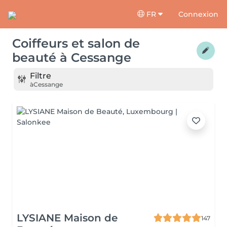
FR
Connexion
Coiffeurs et salon de
beauté
à
Cessange
Filtre
à
Cessange
LYSIANE Maison de
147