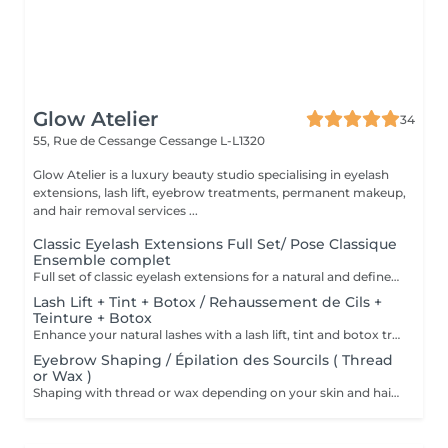
Glow Atelier
34
55, Rue de Cessange
Cessange L-L1320
Glow Atelier is a luxury beauty studio specialising in eyelash
extensions, lash lift, eyebrow treatments, permanent makeup,
and hair removal services ...
Classic Eyelash Extensions Full Set/ Pose Classique
Ensemble complet
Full set of classic eyelash extensions for a natural and defined look. One extension is applied to each natural lash to enhance length and beauty while maintaining a natural effect. Pose complète d'extensions de cils classiques pour un regard naturel et défini. Une extension est appliquée sur chaque cil naturel afin d'apporter longueur et élégance tout en conservant un effet naturel.
Lash Lift + Tint + Botox / Rehaussement de Cils +
Teinture + Botox
Enhance your natural lashes with a lash lift, tint and botox treatment. This service curls, darkens and nourishes your natural lashes, creating a longer, fuller and more defined look without eyelash extensions. Results last approximately 68 weeks. Sublimez vos cils naturels grâce à un rehaussement de cils, une teinture et un soin botox. Cette prestation recourbe, colore et nourrit les cils naturels pour un regard plus intense, des cils visiblement plus longs et plus volumineux, sans extensions. Les résultats durent environ 6 à 8 semaines
Eyebrow Shaping / Épilation des Sourcils ( Thread
or Wax )
Shaping with thread or wax depending on your skin and hair type. * Restructuration des sourcils au fil ou à la cire selon votre peau et votre pilosité