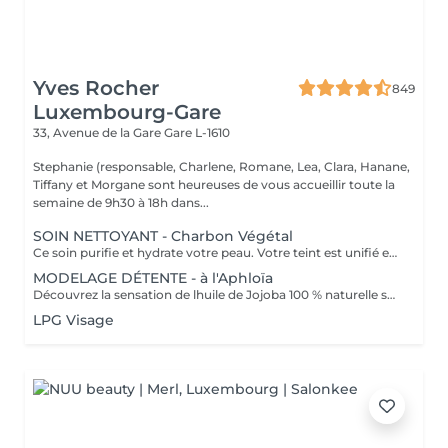
Yves Rocher
849
Luxembourg-Gare
33, Avenue de la Gare
Gare L-1610
Stephanie (responsable, Charlene, Romane, Lea, Clara, Hanane,
Tiffany et Morgane sont heureuses de vous accueillir toute la
semaine de 9h30 à 18h dans...
SOIN NETTOYANT - Charbon Végétal
Ce soin purifie et hydrate votre peau. Votre teint est unifié et lumineux, grâce à l' alliance du Charbon Végétal et de l'édulis
MODELAGE DÉTENTE - à l'Aphloïa
Découvrez la sensation de lhuile de Jojoba 100 % naturelle sur votre peau. Nourrie, votre peau retrouve tout son confort. Libéré de ses tensions grâce aux mains habiles de notre esthéticienne, votre visage est détendu. Bénéfices : Nourrie, votre peau retrouve tout son confort.
LPG Visage