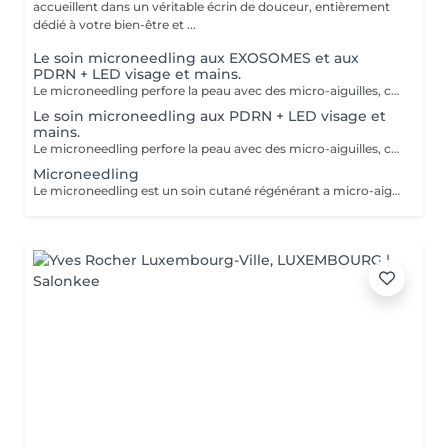
accueillent dans un véritable écrin de douceur, entièrement
dédié à votre bien-être et ...
Le soin microneedling aux EXOSOMES et aux
PDRN + LED visage et mains.
Le microneedling perfore la peau avec des micro-aiguilles, créant des micro-canaux qui permettent à un sérum actif (PDRN ou exosomes) de pénétrer en profondeur dans le derme. C'est ce qu'on appelle un soin « biostimulateur » : on ne remplit pas, on stimule la peau pour qu'elle se régénère elle-même. L'association des exosomes et du PDRN (Polydésoxyribonucléotide) est une révolution anti-âge. Il représente le protocole de régénération cutanée le plus avancé en médecine esthétique. Cette synergie permet de stimuler le renouvellement cellulaire de façon accélérée, d'atténuer les cicatrices et de lifter le teint sans chirurgie. C'est une synergie régénératrice puissante, ces deux actifs maximisent la réparation tissulaire et l'éclat du teint. Idéale pour les peaux: matures , avec des dommages solaires importants, des cicatrices, une perte de fermeté. Soin plus puissant que le PDRN . Pour optimiser les effets du soin, nous appliquerons la lumière LED sur le visage. Profitez, également, d'un traitement anti-âge à la lumière Led pour les mains.
Le soin microneedling aux PDRN + LED visage et
mains.
Le microneedling perfore la peau avec des micro-aiguilles, créant des micro-canaux qui permettent à un sérum actif (PDRN ou exosomes) de pénétrer en profondeur dans le derme. C'est ce qu'on appelle un soin « biostimulateur » : on ne remplit pas, on stimule la peau pour qu'elle se régénère elle-même. Tandis que le sérum PDRN pénètre profondément pour stimuler la réparation cellulaire, accélérer la cicatrisation et booster la production de collagène. Pour optimiser les effets du soin, nous appliquerons la lumière LED sur le visage. Profitez, également, d'un traitement anti-âge à la lumière Led pour les mains.
Microneedling
Le microneedling est un soin cutané régénérant a micro-aiguilles permettant de réduire les signes de l'âge et de raviver l'éclat de votre peau, il aide aussi a effacer les traces d'acné, les cicatrices. Un véritable soin qui resserre les pores dilatés , lisse la peau, estimes les rides et ridules grâce au sérum à l'acide hyaluronique. + LED visage et mains