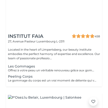
INSTITUT FAIA
458
27, Avenue Pasteur
Luxembourg L-2311
Located in the heart of Limpertsberg, our beauty institute
embodies the perfect harmony of expertise and excellence. Our
team of passionate professio...
Les Gommages
Offrez à votre peau un véritable renouveau grâce aux gommages corps Gemology. Enrichis en extraits minéraux précieux et en ingrédients naturels, ils exfolient en douceur, éliminent les cellules mortes et révèlent l'éclat de la peau. Leur texture sensorielle et leurs parfums délicats transforment l'exfoliation en un rituel de bien-être luxueux. Résultat : une peau lisse, douce, parfaitement préparée à recevoir les soins suivants.
Peeling Corps
Le gommage du corps est un vrai moment de détente qui va permettre à la peau de se débarrasser de ses inégalités et de retrouver une peau toute douce. Ce soin est parfait juste avant d'aller au soleil pour permettre à la peau de mieux bronzer.