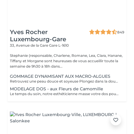
Yves Rocher
849
Luxembourg-Gare
33, Avenue de la Gare
Gare L-1610
Stephanie (responsable, Charlene, Romane, Lea, Clara, Hanane,
Tiffany et Morgane sont heureuses de vous accueillir toute la
semaine de 9h30 à 18h dans...
GOMMAGE DYNAMISANT AUX MACRO-ALGUES
Retrouvez une peau douce et soyeuse Plongez dans la douceur tropicale dIndonésie à travers les notes épicées des huiles essentielles de Girofle et de Muscade. Ce gommage aux effluves chauds et naturels vous transporte tout en exfoliant délicatement votre peau : elle est douce, lumineuse et satinée.
MODELAGE DOS - aux Fleurs de Camomille
Le temps du soin, notre esthéticienne masse votre dos pour un confort sans précédent.