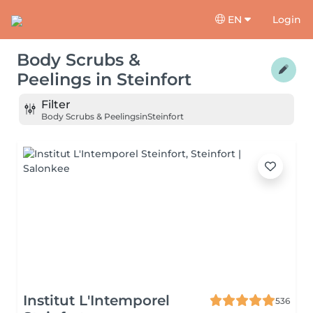
EN
Login
Body Scrubs &
Peelings
in
Steinfort
Filter
Body Scrubs & Peelings
in
Steinfort
Institut L'Intemporel
536