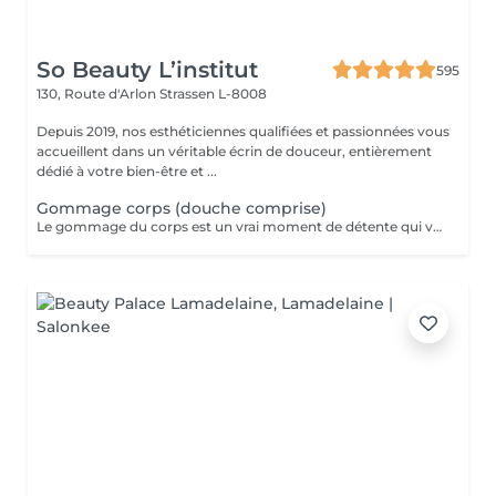
So Beauty L’institut
595
130, Route d'Arlon
Strassen L-8008
Depuis 2019, nos esthéticiennes qualifiées et passionnées vous
accueillent dans un véritable écrin de douceur, entièrement
dédié à votre bien-être et ...
Gommage corps (douche comprise)
Le gommage du corps est un vrai moment de détente qui va permettre à la peau de se débarrasser de ses cellules mortes et de retrouver une peau douce. Ce soin est parfait juste avant d'aller au soleil pour permettre à la peau de mieux bronzer.