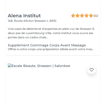
Alena Institut
332
148, Route d'Arlon
Strassen L-8010
Une oasis de détente et d'expertise en plein cur de Strassen À
deux pas de Luxembourg-Ville, notre institut vous ouvre ses
portes dans un cadre chale...
Supplément Gommage Corps Avant Massage
Offrez à votre corps une préparation idéale avant votre massage grâce à notre gommage corps exfoliant. Ce soin permet d'éliminer en douceur les cellules mortes, d'affiner le grain de peau et de stimuler la circulation, afin de maximiser les bienfaits du massage. La peau est plus lisse, plus douce et absorbe mieux les huiles et actifs utilisés pendant le massage.