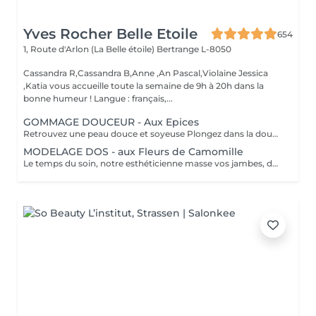
Yves Rocher Belle Etoile
654
1, Route d'Arlon (La Belle étoile)
Bertrange L-8050
Cassandra R,Cassandra B,Anne ,An Pascal,Violaine Jessica
,Katia vous accueille toute la semaine de 9h à 20h dans la
bonne humeur ! Langue : français,...
GOMMAGE DOUCEUR - Aux Epices
Retrouvez une peau douce et soyeuse Plongez dans la douceur tropicale dIndonésie à travers les notes épicées des huiles essentielles de Girofle et de Muscade. Ce gommage aux effluves chauds et naturels vous transporte tout en exfoliant délicatement votre peau : elle est douce, lumineuse et satinée.
MODELAGE DOS - aux Fleurs de Camomille
Le temps du soin, notre esthéticienne masse vos jambes, des orteils à la taille dans un mouvement tonique qui active la microcirculation et leurs procure un confort sans précédent. Bénéfices : Vos jambes retrouvent fraicheur et légèreté.