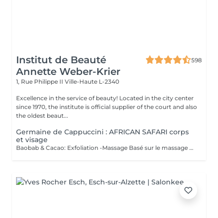
Institut de Beauté
598
Annette Weber-Krier
1, Rue Philippe II
Ville-Haute L-2340
Excellence in the service of beauty! Located in the city center
since 1970, the institute is official supplier of the court and also
the oldest beaut...
Germaine de Cappuccini : AFRICAN SAFARI corps
et visage
Baobab & Cacao: Exfoliation -Massage Basé sur le massage Hilotra de Madagascar, il combine des techniques ancestrales africaines et asiatiques pour générer une sensation de connexion avec la nature et un équilibre corporel. AFRICAN BLISS : Massage SWEET Maternity: Basé sur la technique du drainage lymphatique, ce rituel combine des mouvements ascendants et des mouvements enveloppants qui favorisent une sensation de légèreté et de confort immédiate dans les jambes Light Legs : Basé sur la technique du drainage lymphatique, ce rituel combine des mouvements ascendants et des mouvements enveloppants qui favorisent une sensation de légèreté et de confort immédiate dans les jambes