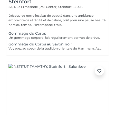
Steinfort
2A, Rue Ermesinde (Pall Center)
Steinfort L-8416
Découvrez notre institut de beauté dans une ambiance
empreinte de sérénité et de calme, prêt pour une pause beauté
hors du temps. L'Intemporel, trois...
Gommage du Corps
Un gommage corporel fait régulièrement permet de prévenir les désagréments liés à une peau sèche, permet un lissage et une meilleure pénétration de vos soins corps quotidiens. Il élimine les cellules mortes et les impuretés présentes à la surface de la peau et stimule ainsi le renouvellement cellulaire naturel. Mieux oxygéné et résistant, l'épiderme est magnifié et plus lumineux.
Gommage du Corps au Savon noir
Voyagez au coeur de la tradition orientale du Hammam. Associée à l'action exfoliante du gant de Kassa cette recette ancestrale permet de purifier la peau en profondeur pour la laisser douce, satinée et délicatement parfumée. Gant de Kassa offert.