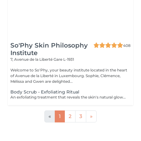
So'Phy Skin Philosophy
408
Institute
7, Avenue de la Liberté
Gare L-1931
Welcome to So'Phy, your beauty institute located in the heart
of Avenue de la Liberté in Luxembourg. Sophie, Clémence,
Mélissa and Gwen are delighted...
Body Scrub - Exfoliating Ritual
An exfoliating treatment that reveals the skin's natural glow while offering a true moment of relaxation. The scrub removes dead skin cells, refines skin texture and leaves the skin soft and radiant. According to your preference, you can choose between a black soap scrub for a purifying and enveloping experience, or a grain-based scrub for a more invigorating and effective exfoliation. Your chosen fragrance accompanies the entire treatment, with the option to extend the experience with a nourishing massage oil. The skin feels smooth, soft and delicately scented, while the body relaxes and the mind unwinds. An ideal treatment to prepare the skin, enhance its appearance or simply enjoy a moment for yourself.
«
1
2
3
»