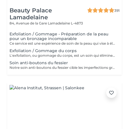
Beauty Palace
391
Lamadelaine
84, Avenue de la Gare
Lamadelaine L-4873
Exfoliation / Gommage - Préparation de la peau
pour un bronzage incomparable
Ce service est une expérience de soin de la peau qui vise à éliminer les cellules mortes de la peau, à lisser la texture et à préparer la peau pour d'autres traitements ou pour améliorer son apparence générale. Lors de ce service, un exfoliant doux est appliqué sur la peau, puis massé en douceur pour éliminer les impuretés et les cellules mortes. Le résultat est une peau plus lisse, plus radieuse et plus réceptive aux autres soins de la peau. Ce service est idéal pour maintenir une peau saine et éclatante.
Exfoliation / Gommage du corps
L'exfoliation, ou gommage du corps, est un soin qui élimine les cellules mortes de la peau à l'aide de produits abrasifs ou d'exfoliants chimiques. Ce traitement affine la texture de la peau, la rend plus douce et éclatante, tout en optimisant l'absorption des soins hydratants.
Soin anti-boutons du fessier
Notre soin anti-boutons du fessier cible les imperfections grâce à un nettoyage en profondeur, combiné à l'utilisation de produits exfoliants et antibactériens. Ce soin réduit l'apparition des boutons, apaise la peau et améliore visiblement sa texture