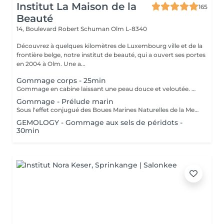
Institut La Maison de la
165
Beauté
14, Boulevard Robert Schuman
Olm L-8340
Découvrez à quelques kilomètres de Luxembourg ville et de la
frontière belge, notre institut de beauté, qui a ouvert ses portes
en 2004 à Olm. Une a...
Gommage corps - 25min
Gommage en cabine laissant une peau douce et veloutée. Offrez vous une parenthèse douceur avec le gommage de votre choix.
Gommage - Prélude marin
Sous l'effet conjugué des Boues Marines Naturelles de la Mer Morte et des Sels Marins, ce gommage original et haut de gamme offre une exfoliation détoxifiante, doublée d'un véritable effet de relaxation intense. La peau est douce, vivifiée, les rugosités éliminées, le corps est détendu
GEMOLOGY - Gommage aux sels de péridots -
30min