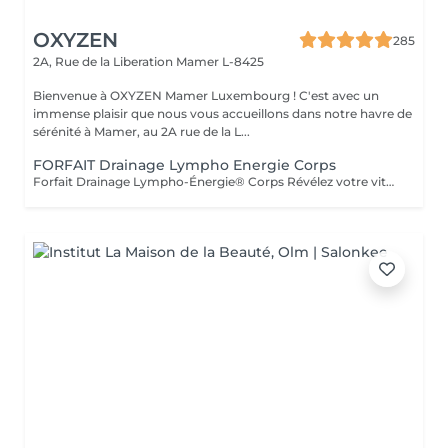
OXYZEN
285
2A, Rue de la Liberation
Mamer L-8425
Bienvenue à OXYZEN Mamer Luxembourg ! C'est avec un
immense plaisir que nous vous accueillons dans notre havre de
sérénité à Mamer, au 2A rue de la L...
FORFAIT Drainage Lympho Energie Corps
Forfait Drainage Lympho-Énergie® Corps Révélez votre vitalité Offrez à votre corps une véritable cure de bien-être grâce au Drainage Lympho-Énergie® Corps. Ce soin exclusif stimule l'énergie, détoxifie l'organisme, allège la silhouette et procure une sensation incomparable de légèreté et de vitalité. Forfait 5 Séances Régénération en douceur -5 séances de Drainage Lympho-Énergie® Corps. -Gestes doux et ciblés pour activer la circulation lymphatique. -Élimination progressive des toxines et réduction de la rétention d'eau. -Une expérience bien-être qui redonne confort et légèreté. Forfait 10 Séances Transformation en profondeur -10 séances de Drainage Lympho-Énergie® Corps. -Une cure complète pour renforcer le système lymphatique. -Affinement de la silhouette et élimination durable des impuretés. -Un voyage intérieur vers une vitalité retrouvée et un équilibre global. Ces forfaits sont adaptables à vos besoins et à votre rythme. Ils constituent également une formidable idée cadeau, idéale pour offrir bien-être, vitalité et légèreté à vos proches. Déconseillé aux femmes enceintes et en cas de contre-indication médicale (demander l'avis de votre médecin). Avertissement : Nos soins sont exclusivement dédiés au bien-être et à la relaxation. Ils ne remplacent pas un suivi médical et ne relèvent pas de la kinésithérapie.