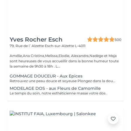
Yves Rocher Esch
500
79, Rue de l`Alzette
Esch-sur-Alzette L-4011
Amélie,Ana Cristina,Melissa,Elodie, Alexandra,Nadège et Maja
sont heureuses de vous accueillir dans la bonne humeur toute
la semaine de 9h30 à 18h . L...
GOMMAGE DOUCEUR - Aux Epices
Retrouvez une peau douce et soyeuse Plongez dans la douceur tropicale dIndonésie à travers les notes épicées des huiles essentielles de Girofle et de Muscade. Ce gommage aux effluves chauds et naturels vous transporte tout en exfoliant délicatement votre peau : elle est douce, lumineuse et satinée.
MODELAGE DOS - aux Fleurs de Camomille
Le temps du soin, notre esthéticienne masse votre dos .