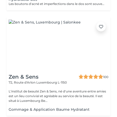
Les boutons d'acné et imperfections dans le dos sont souvent présents chez les adolescents, jeunes adultes ou encore chez les personnes présentant des problèmes hormonaux. Leur apparition s'explique par le même phénomène que les imperfections du visage : une accumulation de sébum, peaux mortes, et une inflammation. HydraFacial est le seul traitement utilisant une technologie brevetée pour nettoyer, éliminer et hydrater. Les super sérums HydraFacial contiennent des ingrédients nutritifs pour une peau plus belle immédiatement. Le résultat : un nettoyage profond de la peau, une réhydratation, et une diminution des imperfections. Ce soin est composé d'un nettoyage, d'une exfoliation douce, d'une extraction et d'antioxydants.
Zen & Sens
100
72, Route d'Arlon
Luxembourg L-1150
L'institut de beauté Zen & Sens, né d'une aventure entre amies
est un lieu convivial et agréable au service de la beauté. Il est
situé à Luxembourg Be...
Gommage & Application Baume Hydratant