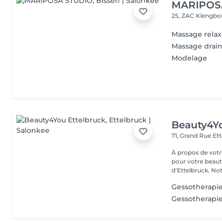
MARIPOS
25, ZAC Klengbo
Massage relax
Massage drai
Modelage
Beauty4Yo
71, Grand Rue
Ett
À propos de votre espace beauté
pour votre beauté
d'Ettelbruck. Notr
Gessotherapi
Gessotherapie