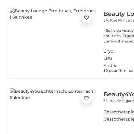
Beauty Lo
5A, Rue Prince 
- Soins du visage
anti-rides (Ergol
Luminothérapie) -
Cryo
LPG
Arctik
50 pour 15 minu
Beauty4Y
32, rue de la gar
Gessotherapi
Gessotherapie