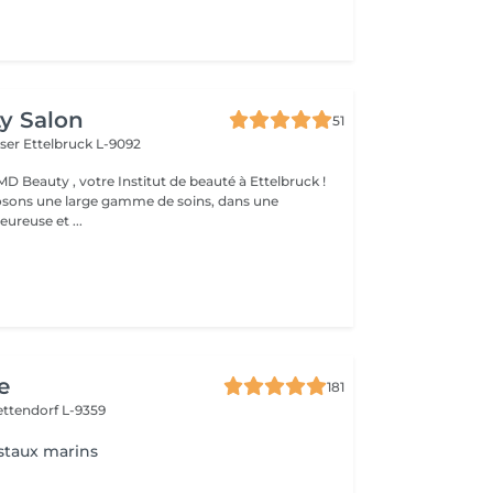
y Salon
51
iser
Ettelbruck L-9092
D Beauty , votre Institut de beauté à Ettelbruck !
sons une large gamme de soins, dans une
ureuse et ...
e
181
ettendorf L-9359
taux marins