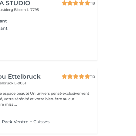
A STUDIO
118
usbierg
Bissen L-7795
ant
nant
u Ettelbruck
110
elbruck L-9051
 Un univers pensé exclusivement
, votre sérénité et votre bien-être au cur
e missi...
e
 Pack Ventre + Cuisses