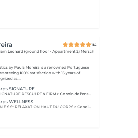
eira
114
lliam Léonard (ground floor - Appartment 2)
Mersch
tics by Paula Moreira is a renowned Portuguese
ranteeing 100% satisfaction with 15 years of
nized as ...
Corps SIGNATURE
SOINS CORPS - SIGNATURE RESCULPT & FIRM > Ce soin de l'ensemble du corps raffermit la peau et redonne du galbe aux courbes pour retrouver une silhouette resculptée et plus ferme tout en procurant un grand moment de bien-être. CELLULITE LISSANT > Ce soin ciblé déstocke les graisses localisées, défibrose et assouplit les tissus pour traiter efficacement la cellulite adipeuse et fibreuse tout en procurant un grand moment de bien-être. DÉCOUVERTE Ce soin propose une introduction à la technique endermologie® afin de découvrir le potentiel des différentes stimulations cellulaires et les sensations uniques qu'elles procurent. BILAN PERSONNALISÉ Tout programme de soin endermologie® corps commence par un bilan ultra-précis, avec l'application professionnelle ENDERMOLINK. Il se déroule en trois étapes clés : 1. Décryptage de votre mode de vie. 2. Analyse pointue de l'état de votre peau. 3. Création de votre programme sur-mesure.
Corps WELLNESS
S O I N S W E L L N E S S* RELAXATION HAUT DU CORPS > Ce soin favorise un relâchement profond des tensions dans le dos, la nuque, les épaules et le cuir chevelu pour apporter une relaxation complète et une sensation de bien-être global revitalisante. DÉTOX DRAINANT > Ce soin active les échanges circulatoires pour agir sur la rétention d'eau et éliminer les toxines, offrant un effet dynamisant et une sensation de légèreté aux jambes. VITALITÉ STRESS SOMMEIL > Ce soin de l'ensemble du corps diminue le stress, augmente la vitalité et améliore la qualité du sommeil pour apporter un mieux-être global tout en renforçant les défenses naturelles. RECUP DEEP TISSUE > En agissant sur les tissus profonds, ce soin soulage les tensions musculaires et favorise une meilleure récupération sportive en diminuant les courbatures. INTENSE WELLNESS > Ce soin de l'ensemble du corps détend les zones de tensions musculaires et favorise un lâcher prise total, offrant ainsi une relaxation profonde et une sensation de bien-être intensifi ée.