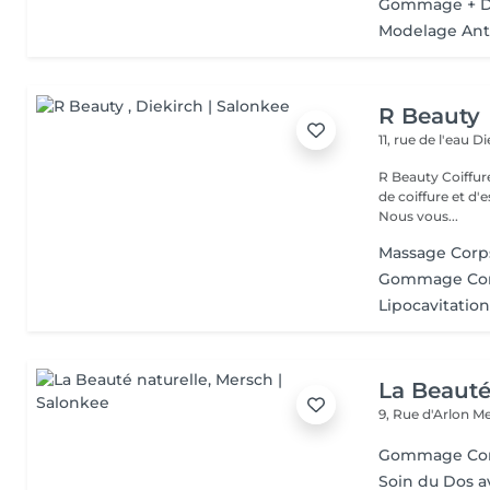
Gommage + 
Modelage Anti
R Beauty
11, rue de l'eau
Di
R Beauty Coiffure & Esthétique Bienvenue chez R Beauty, votre salon
de coiffure et d'
Nous vous...
Massage Cor
Gommage Co
Lipocavitatio
La Beauté
9, Rue d'Arlon
Me
Gommage Co
Soin du Dos 