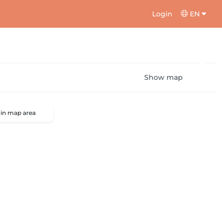
Login
EN
Show map
 in map area