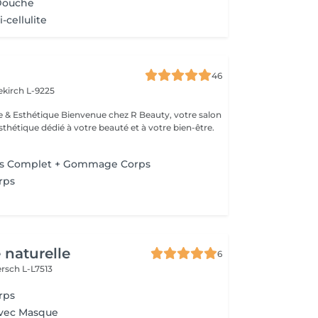
Douche
-cellulite
46
ekirch L-9225
esthétique dédié à votre beauté et à votre bien-être.
ps Complet + Gommage Corps
rps
n
 naturelle
6
rsch L-L7513
rps
avec Masque