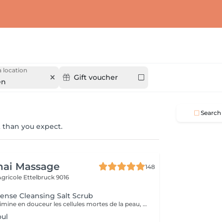
 location
Gift voucher
en
Search
 than you expect.
hai Massage
148
 Agricole
Ettelbruck 9016
tense Cleansing Salt Scrub
Le sel parfumé élimine en douceur les cellules mortes de la peau, favorisant la régénération de nouvelles cellules. Ce soin luxueux révèle une toile lisse et réactive, prête à absorber l'huile corporelle profondément nourrissante.
oul