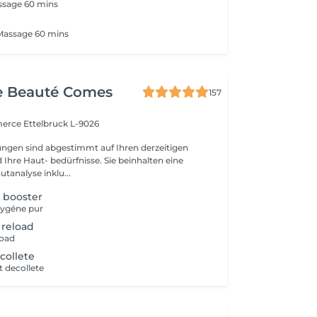
ssage 60 mins
 Massage 60 mins
e Beauté Comes
157
merce
Ettelbruck L-9026
ngen sind abgestimmt auf Ihren derzeitigen
Ihre Haut- bedürfnisse. Sie beinhalten eine
utanalyse inklu...
 booster
oxygéne pur
 reload
load
collete
t decollete