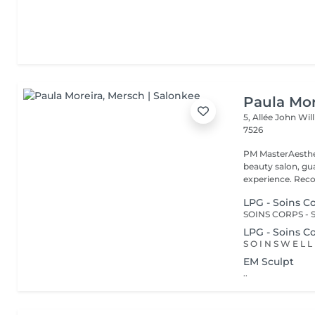
Paula Mor
5, Allée John Wi
7526
PM MasterAesthe
beauty salon, gua
experience. Recog
LPG - Soins 
LPG - Soins 
EM Sculpt
..