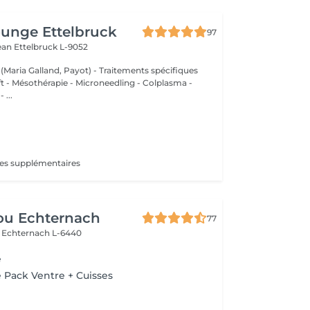
unge Ettelbruck
97
Jean
Ettelbruck L-9052
 (Maria Galland, Payot) - Traitements spécifiques
ift - Mésothérapie - Microneedling - Colplasma -
 ...
tes supplémentaires
ou Echternach
77
e
Echternach L-6440
e
 Pack Ventre + Cuisses