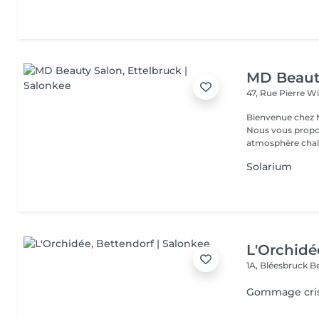
MD Beaut
47, Rue Pierre W
Bienvenue chez M
Nous vous propo
atmosphère chale
Solarium
L'Orchidé
1A, Bléesbruck
B
Gommage cris