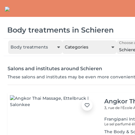
Body treatments
in
Schieren
Choose a
Body treatments
Categories
Schier
Salons and institutes around Schieren
These salons and institutes may be even more convenient
Angkor T
3, rue de l'École
Frangipani In
The Body & S