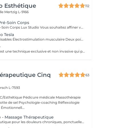
o Esthétique
112
lle
Mertzig L-9166
Pré-Soin Corps
Consultation Pré-Soin Corps Lux Studio Vous souhaitez affiner votre silhouette, raffermir votre peau ou éliminer la cellulite, mais vous ne savez pas par où commencer ? Réservez une consultation corporelle personnalisée, incluant une analyse de vos besoins, un bilan esthétique complet et une mini séance test avec nos technologies avancées. Évaluation de votre morphologie et objectifs Diagnostic personnalisé Test de nos appareils (cavitation, radiofréquence, pressothérapie, cryolipolyse, etc.) Conseils experts et plan de traitement sur-mesure Le montant de la consultation est déductible en cas d'achat d'un forfait complet le jour même. Lux Studio Vous souhaitez affiner votre silhouette, raffermir votre peau ou éliminer la cellulite, mais vous ne savez pas par où commencer ? Réservez une consultation corporelle personnalisée, incluant une analyse de vos besoins, un bilan esthétique complet et une mini séance test avec nos technologies avancées. Évaluation de votre morphologie et objectifs Diagnostic personnalisé Test de nos appareils (cavitation, radiofréquence, pressothérapie, cryolipolyse, etc.) Conseils experts et plan de traitement sur-mesure Le montant de la consultation est déductible en cas d'achat d'un forfait complet le jour même.
o Tesla
Modes personnalisables Électrostimulation musculaire Deux poignées indépendantes : contrôlez la puissance indépendamment, permettant des entraînements synchronisés ou individualisés Sûr et non invasif : notre machine est exempte de courant, d'hyperthermie, de rayonnement et ne nécessite aucune période de récupération. Brûlage de graisse et développement musculaire sans effort Gain de temps et d'efforts : seulement 30 minutes d'utilisation équivalent à 30 000 contractions musculaires, l'équivalent d'innombrables rouleaux de ventre ou squats.
e
L'Endermologie est une technique exclusive et non invasive qui permet de remodeler votre silhouette, de lisser la cellulite et d'améliorer globalement la tonicité de la peau.
érapeutique Cinq
63
rsch L-7593
/Esthétique Pédicure médicale Massothérapie
otte de sel Psychologie-coaching Réflexologie
 Émotionnell...
e - Massage Thérapeutique
Massage thérapeutique pour les douleurs chroniques, ponctuelles ou psycho-corporelle. Massage également anti-stress, pour relâcher l'esprit et vous connecter à votre corps. Accompagnement Phytothérapie et Diapasons thérapeutiques.