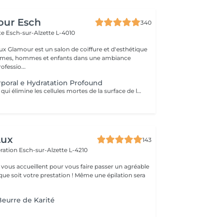
our Esch
340
tte
Esch-sur-Alzette L-4010
ux Glamour est un salon de coiffure et d'esthétique
emmes, hommes et enfants dans une ambiance
ofessio...
oral e Hydratation Profound
Un soin exfoliant qui élimine les cellules mortes de la surface de la peau, favorise le renouvellement cellulaire et prévient les poils incarnés. Ce rituel de beauté laisse la peau plus lisse, douce et visiblement plus saine. Idéal pour retrouver une peau éclatante et soyeuse.
Lux
143
ération
Esch-sur-Alzette L-4210
vous accueillent pour vous faire passer un agréable
ue soit votre prestation ! Même une épilation sera
urre de Karité