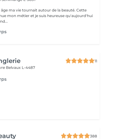
 âge ma vie tournait autour de la beauté. Cette
nue mon métier et je suis heureuse qu'aujourd'hui
nd...
rps
glerie
11
uvre
Belvaux L-4487
rps
eauty
388