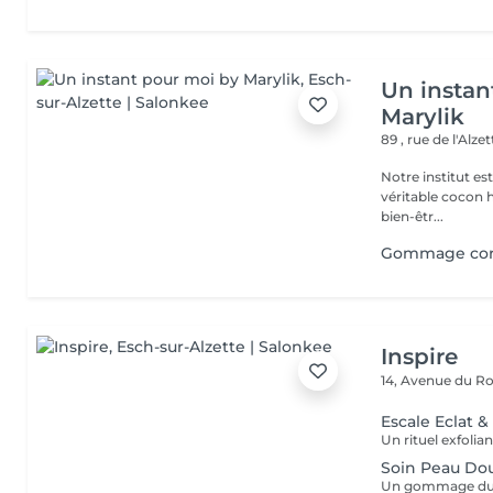
Un instan
Marylik
89 , rue de l'Alze
Notre institut e
véritable cocon ho
bien-êtr...
Gommage co
Inspire
14, Avenue du Ro
Escale Eclat 
Soin Peau Do