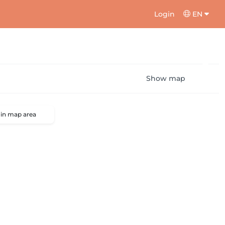
Login
EN
Show map
 in map area