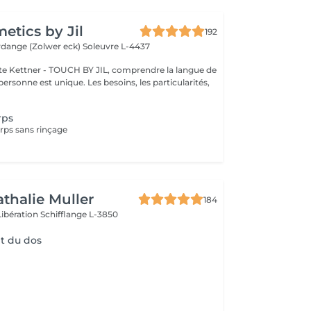
tics by Jil
192
erdange (Zolwer eck)
Soleuvre L-4437
e Kettner - TOUCH BY JIL, comprendre la langue de
ersonne est unique. Les besoins, les particularités,
rps
ps sans rinçage
athalie Muller
184
Libération
Schifflange L-3850
t du dos