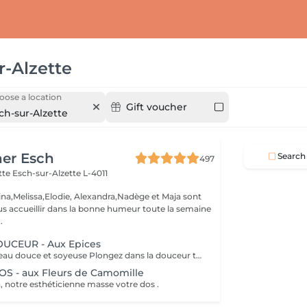
r-Alzette
oose a location
Gift voucher
ch-sur-Alzette
her Esch
Search
497
ette
Esch-sur-Alzette L-4011
ina,Melissa,Elodie, Alexandra,Nadège et Maja sont
s accueillir dans la bonne humeur toute la semaine
.
CEUR - Aux Epices
Retrouvez une peau douce et soyeuse Plongez dans la douceur tropicale dIndonésie à travers les notes épicées des huiles essentielles de Girofle et de Muscade. Ce gommage aux effluves chauds et naturels vous transporte tout en exfoliant délicatement votre peau : elle est douce, lumineuse et satinée.
 - aux Fleurs de Camomille
, notre esthéticienne masse votre dos .