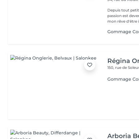
Depuis tout petit
passion est deve
mon rêve d'être i
Gommage Co
Régina On
150, rue de Sole
Gommage Co
Arboria B