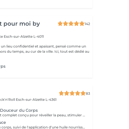
t pour moi by
142
tte
Esch-sur-Alzette L-4011
st un lieu confidentiel et apaisant, pensé comme un
rs du temps, au cur de la ville. Ici, tout est dédié au
rps
83
ck'n'Roll
Esch-sur-Alzette L-4361
& Douceur du Corps
Un rituel exfoliant complet conçu pour réveiller la peau, stimuler les tissus et offrir une sensation de renouveau. Réalisé sur l'ensemble du corps, ce soin associe une exfoliation au Gotu Kola et aux actifs végétaux afin d'éliminer les cellules mortes, d'affiner le grain de peau et de favoriser le renouvellement cutané. Les gestes enveloppants stimulent également la microcirculation et procurent une sensation immédiate de légèreté. Après une douche, l'application d'un soin corps au Gotu Kola et au Lotus vient nourrir, assouplir et sublimer la peau tout en prolongeant les bienfaits du rituel. La peau retrouve douceur, éclat et confort, prête à accueillir les beaux jours et les expositions estivales. Une peau lumineuse, soyeuse et délicatement satinée pour briller tout l'été !
uce
Un gommage du corps, suivi de l'application d'une huile nourrissante pour retrouver la douceur d'une peau de bébé.