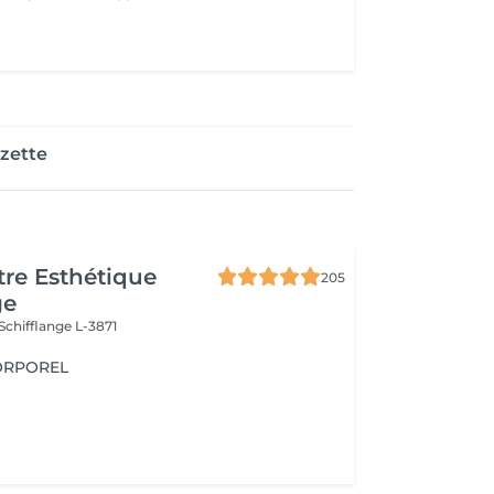
zette
re Esthétique
205
ge
Schifflange L-3871
ORPOREL