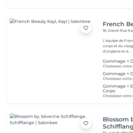
French Be
16, Grand-Rue
Ka
L'équipe de Fren
corps et du visag
d'onglerie et d...
Gommage + Do
Gommage + D
Gommage + E
Corps
Blossom 
Schifflan
34, rue du Mouli