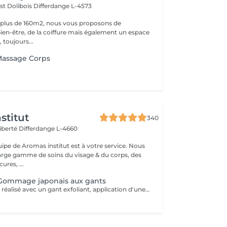
st Dolibois
Differdange L-4573
 plus de 160m2, nous vous proposons de
bien-être, de la coiffure mais également un espace
 toujours...
assage Corps
stitut
340
Liberté
Differdange L-4660
uipe de Aromas institut est à votre service. Nous
rge gamme de soins du visage & du corps, des
res, ...
 Gommage japonais aux gants
Gommage corps réalisé avec un gant exfoliant, application d'une huile hydratante idéale pour une peau douce, lisse. Nous vous prions de bien vouloir respecter votre rendez-vous. En prenant rendez-vous, vous occupez une place, dont une autre personne aurait éventuellement besoin. Tout rendez-vous non annulé 24h en avance, est susceptible d'être facturé. (Si vous ne pouvez pas vous présenter à votre RDV, proposez-le éventuellement à un proche ou à un ami) Toute l'équipe de Aromas Institut vous remercie pour votre respect et votre compréhension.