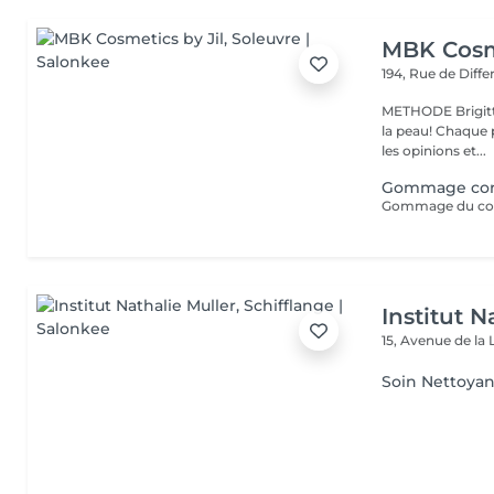
MBK Cosme
194, Rue de Diff
METHODE Brigitt
la peau! Chaque p
les opinions et...
Gommage co
Gommage du cor
Institut N
15, Avenue de la 
Soin Nettoyan