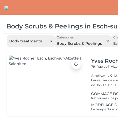
Body Scrubs & Peelings
in
Esch-su
Categories
Ch
Body treatments
Body Scrubs & Peelings
Es
Yves Roc
79, Rue de l`Alz
Amélie,Ana Crist
heureuses de vou
de 9h30 à 18h . L..
GOMMAGE DOU
MODELAGE DOS
Le temps du soin