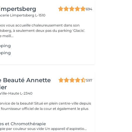
impertsberg
694
encerie
Limpertsberg L-1510
nos vous accueille chaleureusement dans son
tsberg, à seulement deux pas du parking 'Glacis'.
 meill...
pping
pping
de Beauté Annette
597
ier
Ville-Haute L-2340
uté! Situé en plein centre-ville depuis
st fournisseur officiel de la cour et également le plus
es et Chromothérapie
Appareil de thérapie par couleur sous vide Un appareil d'aspiration - complété avec 21 couleurs (barre de couleurs Akari). APPLICATIONS En cosmétique, en massage, en physiothérapie et dans le domaine médical. AVANTAGE En raison du vide, de la levée sans pression, la circulation sanguine et la lymphe sont stimulées. Ce vide est constant, finement contrôlé et réglable. Il a un train doux. Cela signifie qu'il peut également être utilisé sur les zones les plus sensibles - cicatrices, contour des yeux, lèvres, zones douloureuses ... APPLICATIONS POSSIBLES EN COSMÉTIQUE, Pour resserrer et affiner le visage (rides autour des yeux et des lèvres), cou et décolleté les bras supérieurs , ventre , hanche , cellulite DANS LE MASSAGE, drainage , réflexologie , tissu conjonctif, le drainage lymphatique , compensation des méridiens , dans les blessures sportives Pour le post-traitement des opérations faciales Possibilité d'utiliser une pyramide de cristal de roche pour faire des stimulations de couleur.