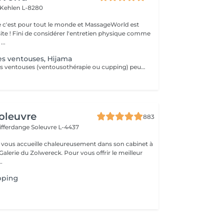
Kehlen L-8280
 c'est pour tout le monde et MassageWorld est
physique comme
...
es ventouses, Hijama
La thérapie par les ventouses (ventousothérapie ou cupping) peut être employée pour divers problèmes de santé. Actuellement, elle est surtout utilisée pour soulager les douleurs musculosquelettiques. 'application des ventouses active fortement la circulation du sang et par le fait même, soulage la douleur. Jusqu'à récemment cette technique était très peu connue de la plupart des gens en occident. Depuis quelques années elle gagne en popularité. La thérapie par les ventouses est maintenant de plus en plus répendue. L'aspiration provoquée par les ventouses augmente considérablement la circulation sanguine au niveau des vaisseaux sanguins capillaires des muscles, tissus conjonctifs et des fascias. Elle améliore aussi la circulation lymphatique. Ainsi, elle libère la stagnation de Qi et de Sang dans les zones douloureuses. Cela a pour effet de diminuer les douleurs, les tensions, les contractions et les spasmes musculaires. De plus, le cupping favorise la guérison et permet d'éliminer plus rapidement l'acide lactique accumulé dans les muscles par l'effort physique. Le cupping est aussi utilisé pour chasser les pathogènes à l'extérieur du corps et dégager les voies respiratoires en cas de rhumes, grippes ou bronchites. Laissez-vous surprendre par cette technique millénaire.
oleuvre
883
Differdange
Soleuvre L-4437
vous accueille chaleureusement dans son cabinet à
Galerie du Zolwereck. Pour vous offrir le meilleur
.
pping