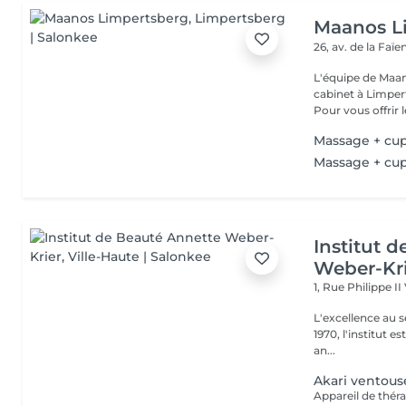
Maanos L
26, av. de la Faï
L'équipe de Maa
cabinet à Limper
Pour vous offrir le
Massage + cu
Massage + cu
Institut 
Weber-Kr
1, Rue Philippe II
L'excellence au service de la bea
1970, l'institut e
an...
Akari ventous