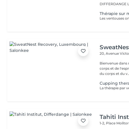
D
Thérapie sur 
SweatNes
20, Avenue Vict
Bienvenue dans n
corps et de l'es
du corps et du v..
Cupping the
Tahiti Inst
1-2, Place Molito