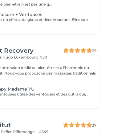
IFFERDANGE Le bien-être n'est pas une q...
mesure + Ventouses
Les ventouses ont un effet antalgique et décontractant. Elles sont recommandées pour soigner différentes lésions musculaires et articulaires : entorses bénignes, contractures, élongations, crampes, lombalgies, tendinites. Les traitement par ventouses sont combinés avec des massages local avec technique isolées et massage relaxant.
t Recovery
29
or Hugo
Luxembourg 1750
otre salon dédié au bien-être et à l'harmonie du
prit. Nous vous proposons des massages traditionnels
.
rapy Madame YU
La thérapie par ventouses utilise des ventouses et des outils qui, par combustion, expulsent l'air de l'intérieur des ventouses, créant une pression négative qui permet aux ventouses d'adhérer aux points d'acupuncture ou à la surface de la peau où la thérapie par ventouses doit être effectuée, produisant ainsi une stimulation. Pour ce faire, à la fois en prévention et en traitement, la peau au niveau du site d'application des ventouses devient congestionnée et il y a stase sanguine Cupping therapy uses cups and tools employing combustion to expel air from inside the cups, creating negative pressure that causes the cups to adhere to acuponts or the skin surface where cupping is to be performed, thus producing stimulation,to achieve both prevention and treatment, the skin at the cupping site will become congested,and blood stasis.
itut
37
r Peffer
Differdange L-4549