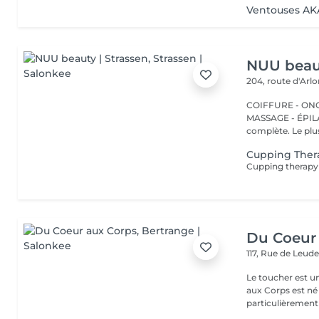
Ventouses AK
NUU beaut
204, route d'Arl
COIFFURE - ONGL
MASSAGE - ÉPILATION Strassen, c'est NUU dans 
complète. Le plus
Cupping Ther
Du Coeur
117, Rue de Leud
Le toucher est une 
aux Corps est né 
particulièrement 