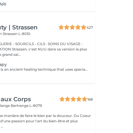
ARI
y | Strassen
427
on
Strassen L-8010
ERIE - SOURCILS - CILS · SOINS DU VISAGE -
sa version la plus
 grand sal...
apy
Cupping therapy is an ancient healing technique that uses special cups to create gentle suction on the skin. This suction promotes blood flow, relieves muscle tension, reduces inflammation, and supports deep relaxation. The treatment can help release toxins, improve circulation, and ease chronic pain or stiffness. *Please note that cupping therapy could just be added to a massage service with includes back massage.
 aux Corps
168
elange
Bertrange L-8079
manière de faire le bien par la douceur. Du Coeur
d'une passion pour l'art du bien-être et plus
...