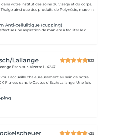
dans votre institut des soins du visage et du corps,
s Thalgo ainsi que des produits de Polynésie, made in
 Anti-cellulitique (cupping)
Cette technique effectue une aspiration de manière à faciliter le drainage du liquide retenu dans les cellules et à favoriser la circulation sanguine. La combinaison de ces deux effets aide à extraire les adipocytes et favorise l'oxygénation des tissus. Pour cette raison, c'est un traitement recommandé contre la cellulite.
sch/Lallange
532
rcange
Esch-sur-Alzette L-4247
vous accueille chaleureusement au sein de notre
CK Fitness dans le Cactus d'Esch/Lallange. Une fois
..
pping
ockelscheuer
425