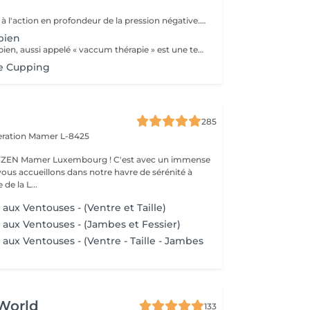
L'efficacité grâce à l'action en profondeur de la pression négative. Technique originale du "palper - rouler" Drainage, régénération et raffermissement des tissus du visage, du buste et du corps. Pour tous types de peaux. Traitements spécifiques contre les vergetures, la cellulite et bien d'autres. Maîtriser peau d'orange, culotte de cheval et tissus conjonctif faible grâce au SPM Digital ! Le SPM le multi -talent dont on ne peut plus se passer. Raffermir et regalber la poitrine sans appel à la chirurgie, l'un des nombreux traitements spécifiques.
bien
Le Lifting Colombien, aussi appelé « vaccum thérapie » est une technique non chirurgicale, pratiquée à l'aide de ventouses qui exercent une aspiration pour casser les dépôts de cellulite et de graisse, éliminer les toxines, améliorer le drainage et restaurer l'élasticité de la peau.
ge Cupping
285
eration
Mamer L-8425
er Luxembourg ! C'est avec un immense
vous accueillons dans notre havre de sérénité à
de la L...
aux Ventouses - (Ventre et Taille)
 aux Ventouses - (Jambes et Fessier)
aux Ventouses - (Ventre - Taille - Jambes
World
133