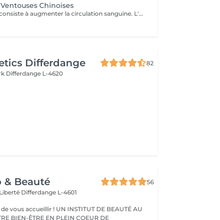
 Ventouses Chinoises
Cette technique consiste à augmenter la circulation sanguine. L'objectif est de créer un effet de succion qui favorisera la décongestion des tissus, l'évacuation des toxines et la mobilité des tissus. Prioritairement, cette pratique s'effectue sur le dos.
tics Differdange
82
rk
Differdange L-4620
o & Beauté
56
 Liberté
Differdange L-4601
eillir ! UN INSTITUT DE BEAUTÉ AU
TRE BIEN-ÊTRE EN PLEIN COEUR DE