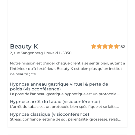
Beauty K
182
2, rue Sangenberg
Howald L-5850
Notre mission est d'aider chaque client à se sentir bien, autant à
l'intérieur qu'à l'extérieur. Beauty K est bien plus qu'un institut
de beauté ; c'e...
Hypnose anneau gastrique virtuel & perte de
poids (visioconférence)
La pose de l'anneau gastrique hypnotique est un protocole bien spécifique et se fait sur 4 séances. Une séance de suivi est également comprise dans le forfait. L'anneau gastrique hypnotique sera bénéfique pour quiconque a un surpoids de 10kg ou plus. La solution hypnotique vous permet de perdre vos kilos en trop sans passer par la case chirurgie chère et dangereuse. Grâce à l'anneau gastrique hypnotique, vous créez un rapport différent avec la nourriture afin de changer vos habitudes alimentaires durablement. Plus d'informations sur : http://jgchypnose.com
Hypnose arrêt du tabac (visioconférence)
L'arrêt du tabac est un protocole bien spécifique et se fait sur 4 séances. Une séance de suivi est également comprise dans le forfait. Motivé à vous libérer du tabac ? Agissez, reprenez votre vie en main et libérez-vous de ces comportements automatiques. Grâce aux suggestions mentales, l'hypnose offre des résultats spectaculaires.
Hypnose classique (visioconférence)
Stress, confiance, estime de soi, parentalité, grossesse, relations sentimentales, deuil, séparation, sont autant de sujets sur lesquels nous pouvons travailler ensemble pour vous accompagner vers le mieux être. Une moyenne de 3 séances est recommandée, selon la problématique. Chaque séance dure entre 1h et 1h30. Plus d'informations sur : http://jgchypnose.com