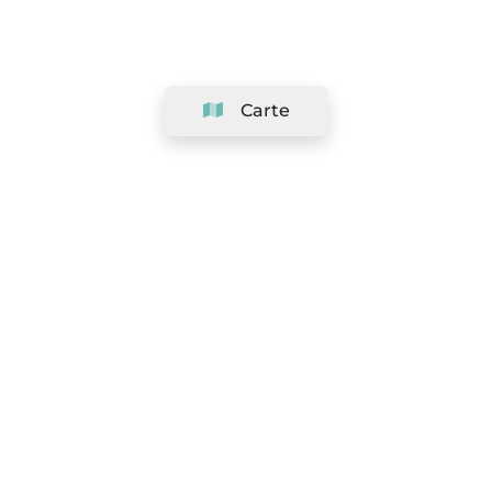
Carte
Société
Support
Équipe
&
Carrières
Référencer votre salon
Légal
Exercer le droit de rétractation