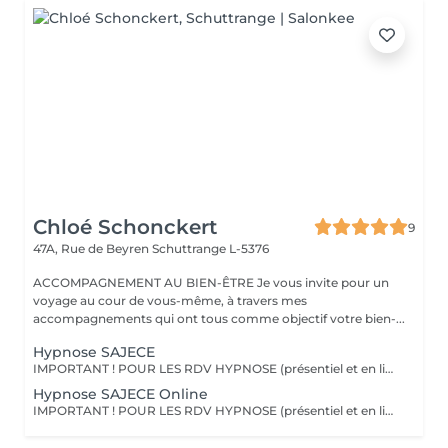
Chloé Schonckert
9
47A, Rue de Beyren
Schuttrange L-5376
ACCOMPAGNEMENT AU BIEN-ÊTRE Je vous invite pour un
voyage au cour de vous-même, à travers mes
accompagnements qui ont tous comme objectif votre bien-...
Hypnose SAJECE
IMPORTANT ! POUR LES RDV HYPNOSE (présentiel et en ligne) : vous recevrez un mail 2 jours avant la séance afin de m'indiquer les motifs de votre consultation. Le principe de l'hypnose est de modifier votre système de croyance en installant de nouveaux programmes internes, qui correspondent à ce que vous êtes. L'hypnose SAJECE agit par le biais d'histoires métaphoriques afin de transmettre des messages à votre inconscient pour vous libérer de vos peurs et croyances limitantes. Ainsi, elle vous permet de mettre en place les changements dont vous avez besoin dans votre vie, pour vous aider à être dans le moment présent, et reprendre confiance en vous. Elle vous aide à prendre du recul sur des situations et à changer vos croyances pour votre mieux-être. L'hypnose SAJECE vous aide à sortir les émotions coincées, à comprendre vos besoins et à être à l'écoute de vous-même. C'est un outil puissant qui a pour objectif d'agir sur l'origine d'un problème pour vous en débarrasser définitivement, afin que vous puissiez redevenir acteur de votre vie. En rééduquant vos pensées (du négatif vers le positif), vous pourrez observer un tout nouveau monde s'ouvrir à vous et avec, de nouvelles possibilités pour vivre la vie dont vous avez envie - car vous êtes le seul créateur de celle-ci !
Hypnose SAJECE Online
IMPORTANT ! POUR LES RDV HYPNOSE (présentiel et en ligne) : vous recevrez un mail 2 jours avant la séance afin de m'indiquer les motifs de votre consultation. Merci Une séance d'hypnose à distance (en ligne ou par téléphone) est aussi efficace qu'une séance en présentiel dans mon cabinet au Luxembourg. Les séances à distance sont idéales si vous souhaitez par les faire le soir juste avant de vous endormir. Comme en cabinet, j'aurai créé une séance sur-mesure pour vous, et vous pourrez vous laisser guider par ma voix à travers les histoires que je vous raconte. Une fois la séance terminée, vous pourrez retourner à vos activités ou simplement vous coucher.