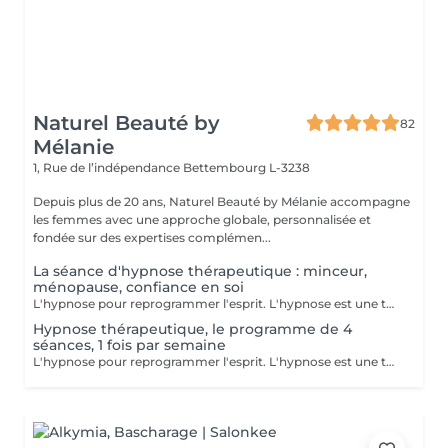
Naturel Beauté by
82
Mélanie
1, Rue de l’indépendance
Bettembourg L-3238
Depuis plus de 20 ans, Naturel Beauté by Mélanie accompagne
les femmes avec une approche globale, personnalisée et
fondée sur des expertises complémen...
La séance d'hypnose thérapeutique : minceur,
ménopause, confiance en soi
L'hypnose pour reprogrammer l'esprit. L'hypnose est une technique qui agit sur le subconscient pour : - modifier les comportements alimentaires : manger moins, éviter les grignotages, réduire les compulsons sucrées, ressentir la satiété, etre à l'écoute des signaux envoyer par son corps - renforcer la motivation et la confiance en soi dans votre démarche minceur - diminuer les facteurs émotionnels liés à la prise de poids, comme le stress, l'anxiété, le surmenage, le sentiment d'etre débordée.. En instaurant un nouveau rapport à la nourriture et en travaillant sur les blocages émotionnels, le manque de confiance en soi et de motivation, l'hypnose accompagne pour des résultats durables avec un changements de comportements sains et naturels
Hypnose thérapeutique, le programme de 4
séances, 1 fois par semaine
L'hypnose pour reprogrammer l'esprit. L'hypnose est une technique qui agit sur le subconscient pour : - modifier les comportements alimentaires : manger moins, éviter les grignotages, réduire les compulsons sucrées, ressentir la satiété, etre à l'écoute des signaux envoyer par son corps - renforcer la motivation et la confiance en soi dans votre démarche minceur - diminuer les facteurs émotionnels liés à la prise de poids, comme le stress, l'anxiété, le surmenage, le sentiment d'etre débordée.. En instaurant un nouveau rapport à la nourriture et en travaillant sur les blocages émotionnels, le manque de confiance en soi et de motivation, l'hypnose accompagne pour des résultats durables avec un changements de comportements sains et naturels