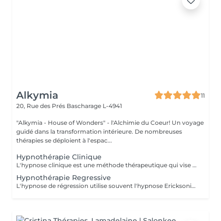
Alkymia
11
20, Rue des Prés
Bascharage L-4941
"Alkymia - House of Wonders" - l'Alchimie du Coeur! Un voyage
guidé dans la transformation intérieure. De nombreuses
thérapies se déploient à l'espac...
Hypnothérapie Clinique
L'hypnose clinique est une méthode thérapeutique qui vise à induire chez le patient un état de conscience modifié. Cette forme de thérapie brève se base sur la communication entre le praticien et le patient dans un état de conscience élargi. Durant ce processus, le sujet est amené à faire abstraction de son environnement pour se concentrer sur son monde intérieur. Cet état permet d'accéder aux ressources inconscientes du sujet, facilitant ainsi l'atteinte d'objectifs personnels ou des changements souhaités. L'objectif de l'hypnose clinique est notamment d'améliorer le bien-être du patient. Elle peut être utilisée ponctuellement lors d'un soin ou d'un examen pour aider le patient à mieux gérer certaines procédures difficiles. Par ailleurs, l'hypnose clinique est également utilisée pour atténuer les effets du stress, de la peur et de la douleur. Il est à noter que cette pratique thérapeutique ne doit pas être confondue avec l'hypnose de spectacle. En effet, contrairement à cette dernière, l'hypnose clinique se déroule dans un cadre rigoureux et respectueux de l'éthique thérapeutique.
Hypnothérapie Regressive
L'hypnose de régression utilise souvent l'hypnose Ericksonienne pour atteindre un état de transe profonde. Avec de multiples métaphores et sous-entendus, l'hypnothérap. amène la personne vers ses vies antérieures ou une histoire précise de sa vie. De cette manière, la personne de 40 ans peut se retrouver à revivre des évènements quand elle en avait 10. Elle peut aussi être projetée à l'époque du Moyen Âge où dans une vie antérieure elle était une servante. Cette approche thérap. permet d'avoir accès à certains souvenirs verrouillés par le cerveau. En comprenant le passé ou les vies antérieures, il est parfois plus facile de comprendre la vie au présent. L'hypnose régressive permet de se libérer des souvenirs et des expériences du passé. Entraînée dans un état hypnotique profond grâce à un procédé de visualisation guidé par l'hypnothérap., la personne a accès à des informations qu'elle avait oubliées ou mises de côté. En résolvant des expériences de vie antérieure ou des souvenirs du passé, l'hypnothérap. permet au patient un mieux-être. Une séance d'hypnose de régression en revisualisant les vies antérieures ou le passé apporte au patient une compréhension : de son comportement ; de ses choix ; de ses façons d'interagir avec les autres. La personne va comprendre comment un évènement traumatisant peut avoir comme impact sur sa vie et ses mécanismes. En prenant conscience de cela, la personne peut alors débloquer une multitude de verrous et aller vers un mieux-être.