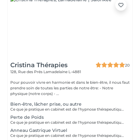
Cristina Thérapies
20
128, Rue des Prés
Lamadelaine L-4881
Pour pouvoir vivre en harmonie et dans le bien-être, il nous faut
prendre soin de toutes les parties de notre être: - Notre
physique (notre corps) - ...
Bien-être, lâcher prise, ou autre
Ce que je pratique en cabinet est de l'hypnose thérapeutique. Vous restez maître de vous-même et libre de vos actions. Ensemble nous travaillons sur vos émotions. Je vais chercher vos blocages, vos peurs, vos craintes, et fais en sorte que celles-ci ne soient plus un poids pour vous. Aussi ce qu'il y a de mieux en vous, vos forces, votre courage, et bien d'autres qualités, pour que cela vous aide à aller mieux et à atteindre vos objectifs. Paiement sur place en espèces.
Perte de Poids
Ce que je pratique en cabinet est de l'hypnose thérapeutique. Vous restez maître de vous-même et libre de vos actions. Ensemble nous analisons votre situation et en fonction de cela trouvons la meilleure façon pour vous de perdre du poids. Ici les mots régime ou diète n'existent pas! Grâce à mes inductions vous n'éprouvez plus l'envie de grignoter dès la première séance et vous commencez à vous alimenter correctement, Au fils des jours, vous commencez à vous sentir mieux dans votre peau, en prenant soin de vous et constatez que votre poids commence à diminuer. Paiement sur place en espèces.
Anneau Gastrique Virtuel
Ce que je pratique en cabinet est de l'hypnose thérapeutique. Vous restez maître de vous-mêmes et libres de vos actions. Si vous avez plus de 15 kilos à perdre, nous irons travailler sur la pose d'un anneau gastrique virtuel. Pour cela il faudra 4 consultations. Vous ressentirez les bienfaits d'un anneau gastrique pour de vrai, sans avoir eu les inconvénients d'une vraie opération. Votre estomac sera plus petit, vous mangerez moins et par conséquent votre surpoids s'envolera petit à petit. Paiement sur place en espèces.