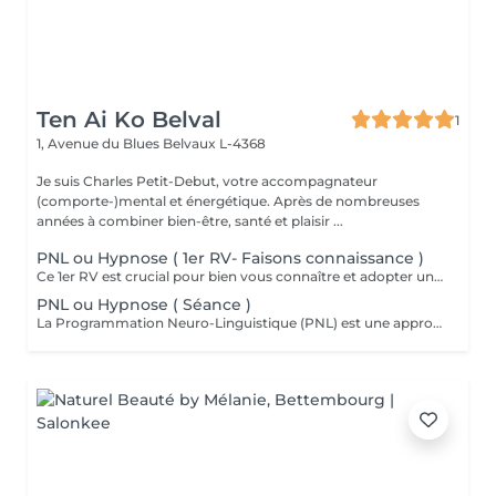
Ten Ai Ko Belval
1
1, Avenue du Blues
Belvaux L-4368
Je suis Charles Petit-Debut, votre accompagnateur
(comporte-)mental et énergétique. Après de nombreuses
années à combiner bien-être, santé et plaisir ...
PNL ou Hypnose ( 1er RV- Faisons connaissance )
Ce 1er RV est crucial pour bien vous connaître et adopter une approche personnalisée et efficace lors des prochaines séances.
PNL ou Hypnose ( Séance )
La Programmation Neuro-Linguistique (PNL) est une approche de communication, de développement personnel et de psychothérapie créée dans les années 1970 par Richard Bandler et John Grinder. Elle repose sur l'idée que la manière dont nous percevons et interprétons le monde influence notre comportement et nos émotions. Les principes clés incluent la modélisation de comportements efficaces, l'établissement de rapports et l'utilisation de techniques spécifiques pour induire des changements positifs dans le domaine de la communication, la gestion du stress, la confiance en soi et le développement de compétences relationnelles. Elle est aussi utilisée dans divers domaines tels que le coaching et le management. L'hypnose est une méthode thérapeutique qui accède à l'inconscient et favorise des changements positifs. Elle se caractérise par une approche douce et respectueuse, utilisant des suggestions indirectes et des métaphores pour contourner les résistances conscientes. Cela permet une adaptation personnalisée à vos besoins, une valorisation de vos ressources internes et une flexibilité dans l'application des techniques visant une réduction du stress et de l'anxiété, une meilleure gestion de la douleur, le traitement des troubles émotionnels et le développement personnel.