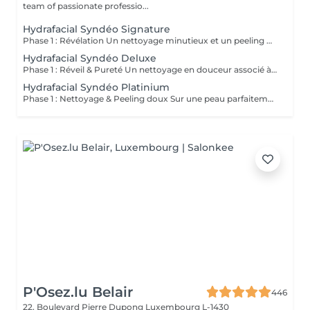
team of passionate professio...
Hydrafacial Syndéo Signature
Phase 1 : Révélation Un nettoyage minutieux et un peeling doux libèrent la peau des impuretés, cellules mortes et excès de sébum. La peau respire à nouveau et retrouve sa douceur naturelle. Phase 2 : Purification & Hydratation La technologie brevetée Vortex-Fusion® aspire délicatement les impuretés tout en infusant des actifs hydratants puissants. Les pores sont nettoyés, la peau est fraîche, repulpée et lumineuse. Phase 3 : Régénération & Éclat Des sérums concentrés en antioxydants, peptides et acide hyaluronique réparent, protègent et revitalisent la peau. Le teint s'illumine, la texture s'affine et l'éclat est instantané. Résultat : Une peau nette, hydratée et rayonnante dès la première séance sans irritation, sans temps d'arrêt, simplement sublime.
Hydrafacial Syndéo Deluxe
Phase 1 : Réveil & Pureté Un nettoyage en douceur associé à un peeling délicat réveille l'éclat naturel de la peau, la libérant des impuretés et des cellules ternes. Phase 2 : Extraction & Hydratation La technologie brevetée Vortex-Fusion® purifie les pores tout en infusant des actifs hautement hydratants. La peau est fraîche, lisse et repulpée. Phase 3 : Régénération sur mesure Des sérums concentrés en antioxydants, peptides et acide hyaluronique régénèrent la peau tandis qu'un booster premium et la lumière LED viennent personnaliser le soin selon vos besoins spécifiques. Résultat : Une peau éclatante, détoxifiée et lumineuse dès la première séance, le glow Faia dans toute sa splendeur.
Hydrafacial Syndéo Platinium
Phase 1 : Nettoyage & Peeling doux Sur une peau parfaitement démaquillée, un nettoyage délicat élimine impuretés, excès de sébum et cellules mortes. Un peeling léger à base d'acides salicylique et glycolique désincruste les pores en profondeur et aide à prévenir les imperfections. Phase 2 : Extraction & Hydratation Grâce à la technologie brevetée Vortex-Fusion®, une aspiration douce retire points noirs et comédons tout en infusant des actifs hautement hydratants. La peau est instantanément plus nette, repulpée et éclatante. Phase 3 : Infusion, Protection & Détox Des sérums riches en antioxydants, peptides et acide hyaluronique régénèrent la peau, favorisant détoxification et rajeunissement cellulaire. Un drainage lymphatique complète le soin stimulant ainsi la circulation pour un effet détoxifiant et une peau visiblement revitalisée. Résultat : Une peau fraîche, lumineuse et parfaitement hydratée, sans rougeur, sans temps d'arrêt, simplement éclatante.
P'Osez.lu Belair
446
22, Boulevard Pierre Dupong
Luxembourg L-1430