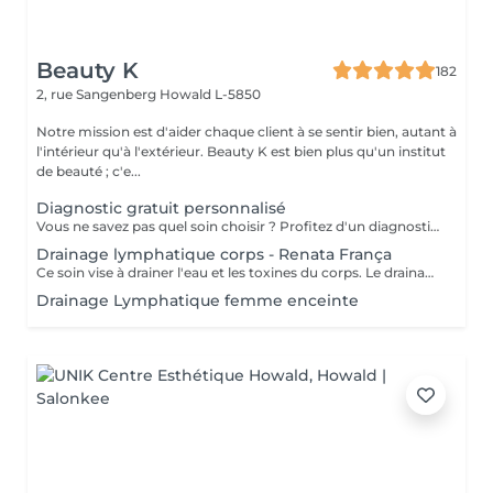
Beauty K
182
2, rue Sangenberg
Howald L-5850
Notre mission est d'aider chaque client à se sentir bien, autant à
l'intérieur qu'à l'extérieur. Beauty K est bien plus qu'un institut
de beauté ; c'e...
Diagnostic gratuit personnalisé
Vous ne savez pas quel soin choisir ? Profitez d'un diagnostic beauté gratuit de 15 minutes avec notre équipe. Lors de ce rendez-vous, nous analysons ensemble votre peau, vos besoins et vos objectifs afin de vous orienter vers le soin visage ou corps le plus adapté. Ce moment d'échange nous permet de créer un accompagnement sur mesure pour révéler votre beauté naturelle. Service offert sur rendez-vous uniquement.
Drainage lymphatique corps - Renata França
Ce soin vise à drainer l'eau et les toxines du corps. Le drainage lymphatique manuel de la méthode Renata França s'appuie sur une pression ferme et un rythme accéléré de pompages et de manuvres exclusives. Il est particulièrement adapté si vous souffrez de rétention d'eau, d'dèmes, de ballonnements, du syndrome de l'intestin irritable, etc. Il est également indiqué pour les femmes enceintes, même en début de grossesse.
Drainage Lymphatique femme enceinte