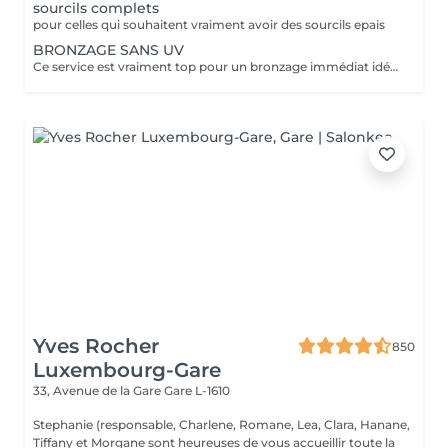
sourcils complets
pour celles qui souhaitent vraiment avoir des sourcils epais
BRONZAGE SANS UV
Ce service est vraiment top pour un bronzage immédiat idéal avant vos vacances ou avant une soirée ;) Nous vous conseillons de faire un gommage la veille du soin et de porter des vêtements amples noirs. Selon votre peau, cela tient environ 1 semaine à 10 Jours! AVANT Exfolier votre peau en profondeur, puis hydrater généreusement 24h avant d'appliquer votre autobronzant, en insistant bien sur les coudes, genoux, chevilles et les zones sensibles. Épiler ou raser dans les 48h avant application afin que les pores de la peau soient fermés. Des points noirs pourraient apparaître si votre peau n'est pas nette lors de l'application. Ne pas appliquer de crème hydratante, parfum, déodorant ou maquillage le jour même de l'application cela pourrait obstruer les pores de la peau et faire apparaître des points noirs. APRÈS Porter des vêtement amples de couleur foncée les vêtements près du corps ou sous-vêtements pourraient faire des marques, porter des chaussures larges. Hydrater quotidiennement votre peau les jours suivant l'application ou utiliser un autobronzant progressif pour entretenir votre bronzage et le faire durer plus longtemps. Après 5 jours, exfolier quotidiennement votre peau à l'aide d'un exfoliant doux afin d'aider votre peau à absorber plus facilement votre crème hydratante, et garder un joli bronzage. Cela permet aussi au bronzage de s'estomper progressivement et uniformément.
Yves Rocher
850
Luxembourg-Gare
33, Avenue de la Gare
Gare L-1610
Stephanie (responsable, Charlene, Romane, Lea, Clara, Hanane,
Tiffany et Morgane sont heureuses de vous accueillir toute la