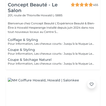
Concept Beauté - Le
455
Salon
201, route de Thionville
Howald L-5885
Bienvenue chez Concept Beauté L'Expérience Beauté & Bien-
Être à Howald Hesperange Installé depuis juin 2024 dans nos
tout nouveaux locaux au Centre S...
Coiffage & Styling
Pour information, Les cheveux courts : Jusqu'à la Nuque Les cheveux mi-longs : Jusqu'à l'épaule Les cheveux longs : En dessous de l'épaule Un supplément sera demandé pour les cheveux très longs, (jusqu'au milieu du dos)
Coupe & Styling
Pour information, Les cheveux courts : Jusqu'à la Nuque Les cheveux mi-longs : Jusqu'à l'épaule Les cheveux longs : En dessous de l'épaule Un supplément sera demandé pour les cheveux très longs, (jusqu'au milieu du dos)
Coupe & Séchage Naturel
Pour information, Les cheveux courts : Jusqu'à la Nuque Les cheveux mi-longs : Jusqu'à l'épaule Les cheveux longs : En dessous de l'épaule Un supplément sera demandé pour les cheveux très long, (jusqu'au milieu du dos)