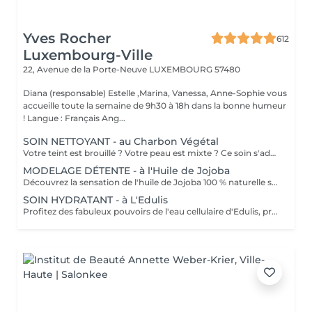
Yves Rocher
612
Luxembourg-Ville
22, Avenue de la Porte-Neuve
LUXEMBOURG 57480
Diana (responsable) Estelle ,Marina, Vanessa, Anne-Sophie vous
accueille toute la semaine de 9h30 à 18h dans la bonne humeur
! Langue : Français Ang...
SOIN NETTOYANT - au Charbon Végétal
Votre teint est brouillé ? Votre peau est mixte ? Ce soin s'adresse à vous. Votre peau est nettoyée par une exfoliation douce, sous vapeur, complétée par une extraction des comédons. Pour finir, l'application d'un masque purifie la zone médiane (front, nez, menton), et hydrate le reste de votre visage. Bénéfices : Detoxifié et hydraté, votre visage retrouve un teint unifié, frais et lumineux.
MODELAGE DÉTENTE - à l'Huile de Jojoba
Découvrez la sensation de l'huile de Jojoba 100 % naturelle sur votre peau. Nourrie, votre peau retrouve tout son confort. Libéré de ses tensions grâce aux mains habiles de notre esthéticienne, votre visage est détendu. Bénéfices : Nourrie, votre peau retrouve tout son confort.
SOIN HYDRATANT - à L'Edulis
Profitez des fabuleux pouvoirs de l'eau cellulaire d'Edulis, précieuse source d'hydratation continue. Après la brumisation du Sérum concentré en eau cellulaire, le Masque Crème ressourçant se transforme en une texture soyeuse qui fond sur votre peau sous le délicat modelage de notre esthéticienne. Bénéfices : Gorgée d'eau, votre peau retrouve douceur, souplesse et éclat. Retrouvez le confort dune peau hydratée en continu.