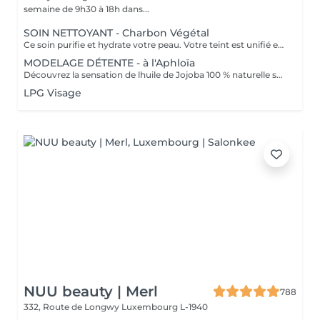
semaine de 9h30 à 18h dans...
SOIN NETTOYANT - Charbon Végétal
Ce soin purifie et hydrate votre peau. Votre teint est unifié et lumineux, grâce à l' alliance du Charbon Végétal et de l'édulis
MODELAGE DÉTENTE - à l'Aphloïa
Découvrez la sensation de lhuile de Jojoba 100 % naturelle sur votre peau. Nourrie, votre peau retrouve tout son confort. Libéré de ses tensions grâce aux mains habiles de notre esthéticienne, votre visage est détendu. Bénéfices : Nourrie, votre peau retrouve tout son confort.
LPG Visage
NUU beauty | Merl
788
332, Route de Longwy
Luxembourg L-1940