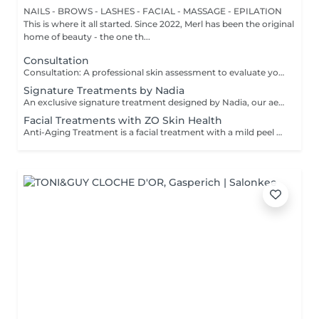
NAILS - BROWS - LASHES - FACIAL - MASSAGE - EPILATION
This is where it all started. Since 2022, Merl has been the original
home of beauty - the one th...
Consultation
Consultation: A professional skin assessment to evaluate your skin condition, discuss your concerns, and recommend the most suitable treatments and home care routine. Consultation&First Procedure: A professional skin assessment to evaluate your skin condition, discuss your concerns, and recommend the most suitable treatments and home care routine. Followed by a customised treatment designed to address your skin's immediate needs. The price will depend on the type of procedure.
Signature Treatments by Nadia
An exclusive signature treatment designed by Nadia, our aesthetician, for the delicate eye and neck area. It delivers intensive hydration and improves skin elasticity, helping to restore firmness, smoothness, and a visibly refreshed appearance. The treatment helps reduce the appearance of fine lines, provides a gentle brightening effect around the eyes, and creates a natural lifting result for a more rested and youthful look. Another combination is eye- and neck-intensive hydration with a full facial treatment. This combination is ideal for clients seeking full-face care and an instantly refreshed, healthy look.
Facial Treatments with ZO Skin Health
Anti-Aging Treatment is a facial treatment with a mild peel designed to restore hydration, smooth dry, rough texture, soften lines and strengthen skin to prevent future aging and skin damage. Redness Treatment is a facial treatment with a mild peel designed to calm skin and minimize symptoms associated with red, sensitized skin, including rosacea. Ultra Hydration Treatment is a facial treatment with a mild peel designed to soothe skin and restore hydration in dry, dehydrated skin. Skin Brightening Treatment is a facial treatment with a mild peel designed to target mild discoloration and restore a more even skin tone. Acne + Oil Control Treatment is a facial treatment with a mild peel to decongest pores, absorb excess surface oil, target blemishes and prevent future breakouts. Enzyme Facial Treatment is a gentle, effective facial treatment with enzymatic exfoliation to revive dull skin, replenish hydration, soothe skin and restore healthy skin barrier to strengthen skin. Stimulator Peel is the perfect lunchtime peel, gentle enough for all skin types. An effective blend of AHAs provide immediately healthier, glowing skin with no downtime. Added antioxidants and anti-irritants neutralize free radicals and calm the skin.