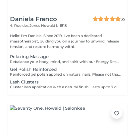
Daniela Franco
35
4, Rue des Joncs
Howald L-1818
Hello! I'm Daniela. Since 2019, I've been a dedicated
massotherapist, guiding you on a journey to unwind, release
tension, and restore harmony withi...
Relaxing Massage
Rebalance your body, mind, and spirit with our Energy Recharging massage deeply relaxing experience designed to dissolve tension and renew your natural vitality. Blending soothing massage techniques with mindful intention, this session supports the release of physical stress while nurturing emotional and energetic harmony. Ideal for anyone seeking rest, clarity, and a restored sense of inner peace. Step into a space of calm, and allow your energy to reset and flow freely again. For further questions please contact us.
Gel Polish Reinforced
Reinforced gel polish applied on natural nails. Please not that the Gel polish pedicure is ONLY coloring the nails, I wont treat the whole foot. This service is always removed and reapplied from scratch there for there s no maintenance option. Nail art or French can be added.
Lash Clusters
Cluster lash application with a natural finish. Lasts up to 7 days, with proper care up to 10 days.