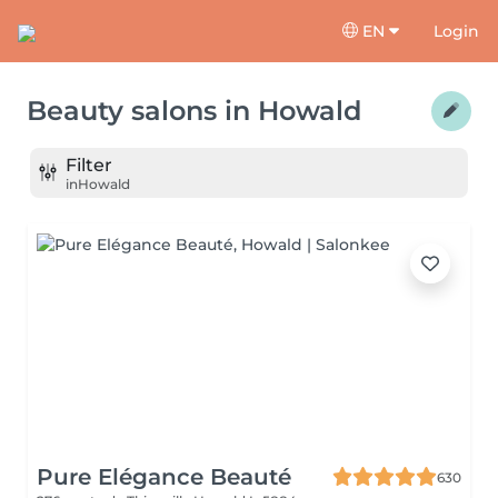
EN
Login
Beauty salons
in
Howald
Filter
in
Howald
Pure Elégance Beauté
630