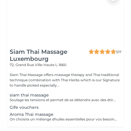
Siam Thai Massage
517
Luxembourg
72, Grand Rue
Ville-Haute L-1660
Siam Thai Massage offers massage therapy and Thai traditional
technique combination with Thai Herbs which is our Signature
to handle picked especially...
siam thai massage
Soulage les tensions et permet de se détendre avec des étirements délicats de votre corps pour améliorer la mobilité et la flexibilité, suivie par les techniques de massage thaï par des pressions, sans utilisation dhuile.
Gife vouchers
Aroma Thai massage
On choisira un mélange dhuiles essentielles pour vos besoins physiques. Un massage thérapeutique à laide dune technique spéciale pour vider les poches de liquide lymphatique et de rétention deau. Ce traitement est conçu pour aider à stimuler la circulation et daccroître la capacité du corps à éliminer les toxines et à absorber les éléments nutritifs. Vos huiles essentielles préférées peuvent être sélectionnées à votre arrivée.