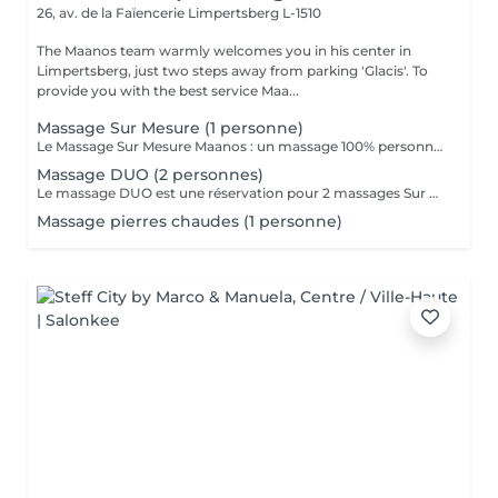
26, av. de la Faïencerie
Limpertsberg L-1510
The Maanos team warmly welcomes you in his center in
Limpertsberg, just two steps away from parking 'Glacis'. To
provide you with the best service Maa...
Massage Sur Mesure (1 personne)
Le Massage Sur Mesure Maanos : un massage 100% personnalisé en fonction de vos besoins et de vos envies !
Massage DUO (2 personnes)
Le massage DUO est une réservation pour 2 massages Sur Mesure, en même temps dans la même cabine. Les 2 personnes pourront personnaliser leurs massages en fonction de leurs envies. Possibilité de demander 2 cabines séparées en arrivant sur place.
Massage pierres chaudes (1 personne)