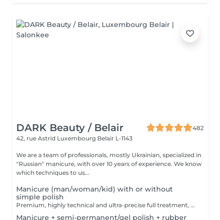
DARK Beauty / Belair
482
42, rue Astrid
Luxembourg Belair L-1143
We are a team of professionals, mostly Ukrainian, specialized in
"Russian" manicure, with over 10 years of experience. We know
which techniques to us...
Manicure (man/woman/kid) with or without
simple polish
Premium, highly technical and ultra-precise full treatment, performed mainly with an e-file to achieve a perfectly clean nail contour and apply the polish as close as possible, even slightly under the cuticle. This technique helps visually delay the regrowth by around 10 days. Visual result: -Extremely well-groomed nails, clean contours, flawless shape -Instagram / photo studio effect: neat, precise, with no visible dry skin Service content: -Removal of old semi-permanent and/or gel polish (if needed, please book accordingly this option via this screen) -Very meticulous preparation of the nail plate -Removal of dead skin -Shape and file nails -Gentle cuticle care -Application of a transparent simple polish (if desired) OR application of your own simple polish to bring with you (if needed, please book accordingly this option via this screen) -Application of cuticle oil and hand cream
Manicure + semi-permanent/gel polish + rubber