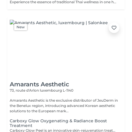
Experience the essence of traditional Thai wellness in one harmonious ritual. Designed to relax the body, ease muscular tension, improve circulation, and restore a lasting sense of balance and wellbeing. Includes: Traditional Thai Oil Massage 90 min Thai Foot Reflexology 45 min
New
Amarants Aesthetic
73, route d'Arlon
luxembourg L-1140
Amarants Aesthetic is the exclusive distributor of JeuDerm in
the Benelux region, introducing advanced Korean aesthetic
solutions to the European mark...
Carboxy Glow Oxygenating & Radiance Boost
Treatment
Carboxy Glow Peel is an innovative skin-rejuvenation treatment based on non-invasive carboxytherapy technology. The procedure promotes oxygen delivery to the skin, improves microcirculation, and stimulates the skin's natural regenerative processes. By enhancing cellular metabolism and tissue oxygenation, the treatment helps restore skin vitality, improve complexion, boost hydration, and reduce visible signs of fatigue. Combined with professional JeuDerm cosmeceuticals, it provides additional moisturizing, revitalizing, and anti-aging benefits. Indications: Dull and tired-looking skin; Dehydrated skin; Signs of fatigue and stress; Loss of skin firmness; Uneven complexion; Environmental stress exposure; Pre-event skin preparation. Benefits: Instant skin radiance; Improved microcirculation; Deep hydration; Enhanced skin firmness and elasticity; Reduced signs of fatigue; Fresher, healthier-looking skin. Suitable for all skin types and ideal as an express glow treatment before special occasions or as part of a comprehensive skin rejuvenation program. _____________________________________________________________________________________________________________________________________ Carboxy Glow Peel JeuDerm Le Carboxy Glow Peel est un soin innovant de rajeunissement cutané basé sur la technologie de la carboxythérapie non invasive. Cette procédure favorise l'oxygénation de la peau, stimule la microcirculation et active les mécanismes naturels de régénération cutanée. En améliorant le métabolisme cellulaire et l'apport en oxygène aux tissus, le traitement aide à restaurer la vitalité de la peau, raviver l'éclat du teint, renforcer l'hydratation et réduire les signes visibles de fatigue. Associé aux cosméceutiques professionnels JeuDerm, il procure également une action hydratante, revitalisante et anti-âge renforcée. Indications : Teint terne et peau fatiguée ; Peau déshydratée ; Signes de fatigue et de stress ; Perte de fermeté cutanée ; Teint irrégulier ; Peau exposée aux agressions environnementales ; Préparation de la peau avant un événement. Bienfaits : Éclat immédiat de la peau ; Amélioration de la microcirculation ; Hydratation profonde ; Renforcement de la fermeté et de l'élasticité cutanées ; Réduction des signes de fatigue ; Peau plus fraîche, plus saine et visiblement revitalisée. Convient à : tous les types de peau. Idéal comme soin « coup d'éclat » express avant un événement important ou intégré à un programme complet de rajeunissement et de revitalisation cutanée.