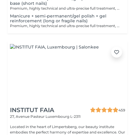
base (short nails)
Premium, highly technical and ultra-precise full treatment, performed mainly with an e-file to achieve a perfectly clean nail contour and apply the polish as close as possible, even slightly under the cuticle. This technique helps visually delay the regrowth by around 10 days. Visual result: -Extremely well-groomed nails, clean contours, flawless shape -Instagram / photo studio effect: neat, precise, with no visible dry skin We also include a base coat, recommended for short nails in good condition. A perfect solution for flawless and long-lasting nails: -The average durability is 4 weeks!! Service content -> 80€ : -Removal of old semi-permanent and/or gel (if needed, already include in this price/service) -Very meticulous preparation of the nail plate -Removal of dead skin -Shape and file nails -Gentle cuticle care -Rubber base -Application of semi-permanent nail polish -Application of cuticle oil and hand cream Optional : -Price per nail extension on up to 5 nails (if so please book "WITH simple design") +3€/nail -Price per nail for nail art on up to 5 nails (if so please book "WITH simple design") +3€/nail -Price for simple design (French, Chrome, Baby Boomer, Cat Eyes, Stickers, Foil) 6-10 nails -> +20€ -Price for complex design (3D, Hand drawings, Stamping, French with Chrome, Baby Boomer with Chrome, French with Cat Eyes) 6-10 nails -> +30€
Manicure + semi-permanent/gel polish + gel
reinforcement (long or fragile nails)
Premium, highly technical and ultra-precise full treatment, performed mainly with an e-file to achieve a perfectly clean nail contour and apply the polish as close as possible, even slightly under the cuticle. This technique helps visually delay the regrowth by around 10 days. Visual result: -Extremely well-groomed nails, clean contours, flawless shape -Instagram / photo studio effect: neat, precise, with no visible dry skin We also include a gel reinforcement, recommended for long or fragile or broken nails. A perfect solution for flawless and long-lasting nails: -The average durability is 4 weeks!! Service content -> 95€ : -Removal of old semi-permanent and/or gel polish (if needed, already include in this price/service) -Very meticulous preparation of the nail plate -Removal of dead skin -Shape and file nails -Gentle cuticle care -Correction of the nail shape -Gel reinforcement -Application of semi-permanent nail polish -Application of cuticle oil and hand cream Optional : -Price per nail extension on up to 5 nails (if so please book "WITH simple design") +3€/nail -Price per nail for nail art on up to 5 nails (if so please book "WITH simple design") +3€/nail -Price for simple design (French, Chrome, Baby Boomer, Cat Eyes, Stickers, Foil) 6-10 nails -> +20€ -Price for complex design (3D, Hand drawings, Stamping, French with Chrome, Baby Boomer with Chrome, French with Cat Eyes) 6-10 nails -> +30€
INSTITUT FAIA
459
27, Avenue Pasteur
Luxembourg L-2311
Located in the heart of Limpertsberg, our beauty institute
embodies the perfect harmony of expertise and excellence. Our