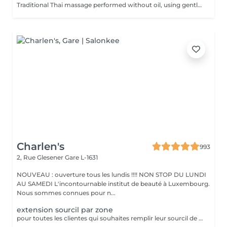
Traditional Thai massage performed without oil, using gentle stretching and acupressure techniques to relieve muscle tension, improve flexibility, and promote deep relaxation.
Charlen's
993
2, Rue Glesener
Gare L-1631
NOUVEAU : ouverture tous les lundis !!!! NON STOP DU LUNDI
AU SAMEDI L'incontournable institut de beauté à Luxembourg.
Nous sommes connues pour n...
extension sourcil par zone
pour toutes les clientes qui souhaites remplir leur sourcil de facon temporaire et naturel cette prestation est faites pour vous