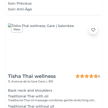
Soin Précieux
Soin Anti-Âge
New
Tisha Thai wellness
8
11, Avenue de la Gare
Gare L-1611
Back neck and shoulders
Traditional Thai with oil
Traditional Thai oil massage combines gentle stretching with flowing massage techniques using warm oil to ease muscle tension, improve circulation, and promote deep relaxation.
Traditional Thai without oil