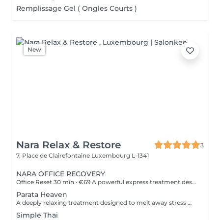
Remplissage Gel ( Ongles Courts )
New
Nara Relax & Restore
3
7, Place de Clairefontaine
Luxembourg L-1341
NARA OFFICE RECOVERY
Office Reset 30 min · €69 A powerful express treatment designed to release upper-body tension and calm the mind when time is limited. Includes: Upper Back Massage Neck & Shoulder Massage Acupressure Head Massage Targeted Hot Stones Cooling Jade Eye Mask Results: Looser muscles A lighter head Soothed, refreshed eyes A calmer mind Ideal during a lunch break or after work. Office Reset Plus 45 min · €89 A deeper upper-body recovery treatment with added foot relaxation for tired, heavy feet. Includes: Upper Back Massage Neck & Shoulder Massage Acupressure Head Massage Relaxing Foot Massage Targeted Hot Stones Cooling Jade Eye Mask Results: Reduced tension from prolonged sitting Refreshed feet and legs Renewed energy A calmer body and mind Executive Recovery 75 min · €139 Our complete head-to-toe ritual, created for accumulated stress and deeper physical fatigue. Includes: Detailed Back Massage Neck & Shoulder Massage Acupressure Head Massage Hand Acupressure Foot Reflexology Targeted Hot Stones Cooling Jade Eye Relaxation Results: Deeper muscular relaxation A lighter, re-energised body A calmer mind Restored balance and vitality Every treatment uses organic coconut oil and organic aromatherapy oils to soften the skin, ease muscular tension and promote deep relaxation.
Parata Heaven
A deeply relaxing treatment designed to melt away stress where it accumulates most. Combining a 60-minute Indian Head & Shoulder Massage with a 30-minute Office Syndrome Back & Shoulder Massage, this package focuses on the scalp, neck, shoulders, and upper back to release tension, calm the mind, and restore a feeling of lightness and wellbeing. Includes: Indian Head & Shoulder Massage 60 min Office Syndrome Back & Shoulder Massage 30 min
Simple Thai