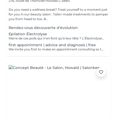
276, route de Thionville
Howald L-5884
Do you need a wellness break? Treat yourself to a moment just
for you in our beauty salon . Tailor-made treatments to pamper
you from head to toe. B...
Rendez-vous découverte d'évolution
Epilation Électrolyse
Marre de ces poils qui n'en font qu'à leur tête ? L'Électrolyse est l'unique méthode reconnue comme 100% définitive, poil par poil. Elle neutralise tout, même les poils blonds, blancs ou ceux que le laser a ratés. C'est précis, c'est permanent. Le prix s'ajuste à la minute : vous ne payez que le temps vraiment nécessaire.
first appointment | advice and diagnosis | free
We invite you first to make an appointment consulting so that we can make a detailed diagnosis! We will find together with you the appropriate solution so that your final hair removal is a success.