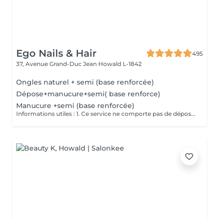
Ego Nails & Hair
495
37, Avenue Grand-Duc Jean
Howald L-1842
Ongles naturel + semi (base renforcée)
Dépose+manucure+semi( base renforce)
Manucure +semi (base renforcée)
Informations utiles : 1. Ce service ne comporte pas de dépose vos ongles doivent être nu pour ce service si vos ongles nécessite une dépose veuillez choisir la dépose adéquate merci. 2. Ce service ne comporte pas de French ni de Nails si vous en souhaitez il vous suffit de vous rendre dans la rubrique Nails art pour en ajouter merci. Description de la prestation : - Traitement des cuticules - limage des ongles - pose d'un Semi Permanent (1 couleur )