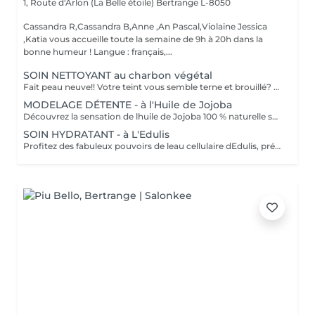
1, Route d'Arlon (La Belle étoile)
Bertrange L-8050
Cassandra R,Cassandra B,Anne ,An Pascal,Violaine Jessica
,Katia vous accueille toute la semaine de 9h à 20h dans la
bonne humeur ! Langue : français,...
SOIN NETTOYANT au charbon végétal
Fait peau neuve!! Votre teint vous semble terne et brouillé? vous ressentez le besoin de nettoyer votre peau ?.Ce soin nettoyant s'adresse à vous. Il permettra de traiter votre peau sans la décaper. Purifié et detoxifiie votre visage retrouve un teint unifié, frais et lumineux. Une vraie bouffée d'oxygène pour votre peau !! Idéal pour les peaux mixtes à Grasses
MODELAGE DÉTENTE - à l'Huile de Jojoba
Découvrez la sensation de lhuile de Jojoba 100 % naturelle sur votre peau. Nourrie, votre peau retrouve tout son confort. Libéré de ses tensions grâce aux mains habiles de notre esthéticienne, votre visage est détendu. Bénéfices : Nourrie, votre peau retrouve tout son confort.
SOIN HYDRATANT - à L'Edulis
Profitez des fabuleux pouvoirs de leau cellulaire dEdulis, précieuse source dhydratation continue. Après la brumisation du Sérum concentré en eau cellulaire, le Masque Crème ressourçant se transforme en une texture soyeuse qui fond sur votre peau sous le délicat modelage de notre esthéticienne. Bénéfices : Gorgée deau, votre peau retrouve douceur, souplesse et éclat. Retrouvez le confort dune peau hydratée en continu.