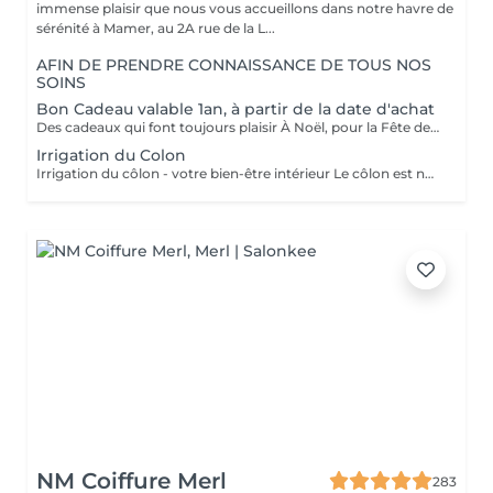
immense plaisir que nous vous accueillons dans notre havre de
sérénité à Mamer, au 2A rue de la L...
AFIN DE PRENDRE CONNAISSANCE DE TOUS NOS
SOINS
Bon Cadeau valable 1an, à partir de la date d'achat
Des cadeaux qui font toujours plaisir À Noël, pour la Fête des Mères, des Pères, des Grands-Mères, la Saint-Valentin, un anniversaire ou simplement pour faire plaisir : les bons cadeaux OXYZEN sont l'attention idéale. Offrez à vos proches une véritable expérience de bien-être inoubliable. * Vous pouvez acheter vos bons cadeaux directement en ligne sur Salonkee, de façon simple et sécurisée. * Vous pouvez également les commander via notre site internet : https://www.oxyzen.lu Sur notre site, vous avez la possibilité de recevoir un bon cadeau personnalisé, prêt à être imprimé, utilisable immédiatement. Nos bons cadeaux sont valides 1 an à compter de leur date d'achat. Ils peuvent être envoyés par courrier à l'adresse de votre choix ou reçus par mail immédiatement après validation de votre achat . Et si vous préférez le contact direct, il est aussi possible de venir les récupérer en mains propres sur rendez-vous.
Irrigation du Colon
Irrigation du côlon - votre bien-être intérieur Le côlon est notre deuxième cerveau : pour une véritable harmonie, il est essentiel de prendre soin à la fois de son mental et de sa digestion. Une séance se déroule en deux temps : - Un échange personnalisé sur votre hygiène de vie, afin de vous donner des conseils alimentaires adaptés.( + ou - 30 minutes) - La séance d'irrigation ( + ou - 45 minutes), réalisée en douceur avec un appareil spécialisé, pour purifier et régénérer votre système digestif. Bienfaits : * Soulage ballonnements et lourdeurs * Améliore le transit * Élimine gaz et fermentations * Favorise une flore intestinale équilibrée * Apporte légèreté, vitalité et détente L'extérieur reflète l'intérieur : une peau lumineuse et un bien-être visible commencent par un côlon équilibré. Pour plus d'informations, consultez notre site : https://www.oxyzen.lu/massages/irrigation-du-colon.html
NM Coiffure Merl
283