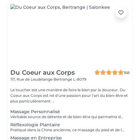
Du Coeur aux Corps
168
117, Rue de Leudelange
Bertrange L-8079
Le toucher est une manière de faire le bien par la douceur. Du
Coeur aux Corps est né d'une passion pour l'art du bien-être et
plus particulièrement ...
Massage Personnalisé
Véritable source de détente et de bien-être qui permettra de retirer les noeuds musculaires tout en favorisant un état intense de relaxation, des pieds à la tête ou selon vos besoins et envie. Un moment de lâcher prise pour le corps et l'esprit.
Réflexologie Plantaire
Pratiqué dans la Chine ancienne, ce massage du pied et de la voûte plantaire utilise le processus d'auto-guérison. Il soulage, énergise et harmonise le corps par des pressions localisées sur les pieds. Un massage qui fait écho dans le corps entier.
Massage en Entreprise