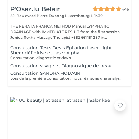
P'Osez.lu Belair
446
22, Boulevard Pierre Dupong
Luxembourg L-1430
THE RENATA FRANCA METHOD Manual LYMPHATIC
DRAINAGE with IMMEDIATE RESULT from the first session.
Jonida Rexha Massage Therapist +352 661 151 287 in...
Consultation Tests Devis Epilation Laser Light
Sheer définitive et Laser Alpha
Consultation, diagnostic et devis
Consultation visage et Diagnostique de peau
Consultation SANDRA HOLVAIN
Lors de la première consultation, nous réalisons une analyse personnalisée de votre peau et de votre routine cosmétique. Nous définissons ensuite un plan de traitement sur mesure, adapté à vos besoins et à vos objectifs.