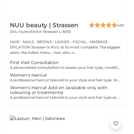
NUU beauty | Strassen
430
204, route d'Arlon
Strassen L-8010
HAIR - NAILS - BROWS - LASHES - FACIAL - MASSAGE -
EPILATION Strassen is NUU at its most complete. The biggest
salon, the fullest menu - hair, skin, n...
First Visit Consultation
A personalized consultation to assess your hair type, condition, and goals helping us recommend the perfect treatments, color, or cut to suit your style and lifestyle.
Women's Haircut
A professional haircut tailored to your style and hair type. We begin with a short consultation to discuss your expectations, followed by a gentle wash while you relax lying comfortably in our Maletti chair, a precise cut, and a smooth blow-dry. We use Dyson Pro tools that protect your hair from excessive heat and deliver a sleek, polished finish. LaBiosthétique care and styling products provide holistic care for hair and scalp, combining scientific research with carefully selected natural ingredients. All brushes are sanitised with Sibel equipment, which effectively removes hair, product buildup, and impurities while reducing bacteria on the brush surface to maintain high hygiene standards for every client. For a more defined final look, styling can be added as an add-on. Simple, Moderate, Complex This grading reflects your hair's individual characteristics, such as texture, density, and length and is assessed by your hairdresser at the start of your visit. Not sure which to choose? We recommend booking Complex. The price will be adjusted after your consultation. Note: This is not related to the difficulty of haircuts or timing.
Women's Haircut Add-on (available only with
colouring or treatments)
A professional haircut tailored to your style and hair type as an add-on to colouring or treatments. We begin with a short consultation to discuss your expectations, followed by a gentle wash while you relax lying comfortably in our Maletti chair, a precise cut, and a smooth blow-dry. We use Dyson Pro tools that protect your hair from excessive heat and deliver a sleek, polished finish. LaBiosthétique care and styling products provide holistic care for hair and scalp, combining scientific research with carefully selected natural ingredients. All brushes are sanitised with Sibel equipment, which effectively removes hair, product buildup, and impurities while reducing bacteria on the brush surface to maintain high hygiene standards for every client. For a more defined final look, styling can be added as an add-on. Simple, Moderate, Complex This grading reflects your hair's individual characteristics, such as texture, density, and length and is assessed by your hairdresser at the start of your visit. Not sure which to choose? We recommend booking Complex. The price will be adjusted after your consultation. Note: This is not related to the difficulty of haircuts or timing.