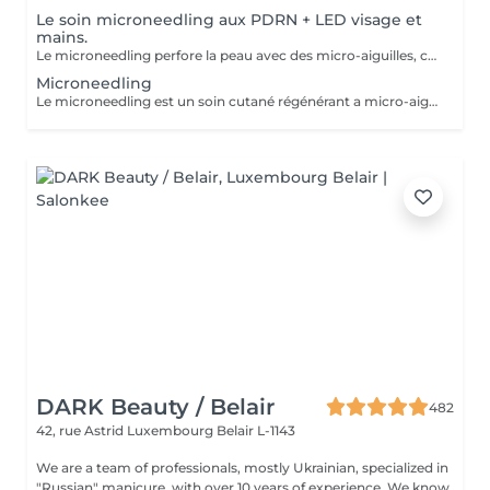
Le soin microneedling aux PDRN + LED visage et
mains.
Le microneedling perfore la peau avec des micro-aiguilles, créant des micro-canaux qui permettent à un sérum actif (PDRN ou exosomes) de pénétrer en profondeur dans le derme. C'est ce qu'on appelle un soin « biostimulateur » : on ne remplit pas, on stimule la peau pour qu'elle se régénère elle-même. Tandis que le sérum PDRN pénètre profondément pour stimuler la réparation cellulaire, accélérer la cicatrisation et booster la production de collagène. Pour optimiser les effets du soin, nous appliquerons la lumière LED sur le visage. Profitez, également, d'un traitement anti-âge à la lumière Led pour les mains.
Microneedling
Le microneedling est un soin cutané régénérant a micro-aiguilles permettant de réduire les signes de l'âge et de raviver l'éclat de votre peau, il aide aussi a effacer les traces d'acné, les cicatrices. Un véritable soin qui resserre les pores dilatés , lisse la peau, estimes les rides et ridules grâce au sérum à l'acide hyaluronique. + LED visage et mains
DARK Beauty / Belair
482
42, rue Astrid
Luxembourg Belair L-1143
We are a team of professionals, mostly Ukrainian, specialized in
"Russian" manicure, with over 10 years of experience. We know