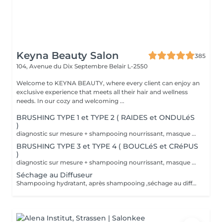
Keyna Beauty Salon
385
104, Avenue du Dix Septembre
Belair L-2550
Welcome to KEYNA BEAUTY, where every client can enjoy an
exclusive experience that meets all their hair and wellness
needs. In our cozy and welcoming ...
BRUSHING TYPE 1 et TYPE 2 ( RAIDES et ONDULéS
)
diagnostic sur mesure + shampooing nourrissant, masque hydratant ,coiffage sérum et fixation finale. Important: cheveux sans tresse ni noeuds à l'arrivée; tout noeuds ou tressage entraîne l'annulation et 50% de la prestation est retenu. Toute arrivée retardée de 15-30 minutes ou plus entraînera l'annulation automatique du rendez-vous.
BRUSHING TYPE 3 et TYPE 4 ( BOUCLéS et CRéPUS
)
diagnostic sur mesure + shampooing nourrissant, masque hydratant ,coiffage sérum et fixation finale. Important: cheveux sans tresse ni noeuds à l'arrivée; tout noeuds ou tressage entraîne l'annulation et 50% de la prestation est retenu. Toute arrivée retardée de 15-30 minutes ou plus entraînera l'annulation automatique du rendez-vous.
Séchage au Diffuseur
Shampooing hydratant, après shampooing ,séchage au diffuseur sérum et fixation finale. Important: cheveux sans tresse ni nud à l'arrivée; tout nud ou tressage entraîne l'annulation et 50% de la prestation est retenu. Toute arrivée retardée de 15-30 minutes ou plus entraînera l'annulation automatique du rendez-vous.