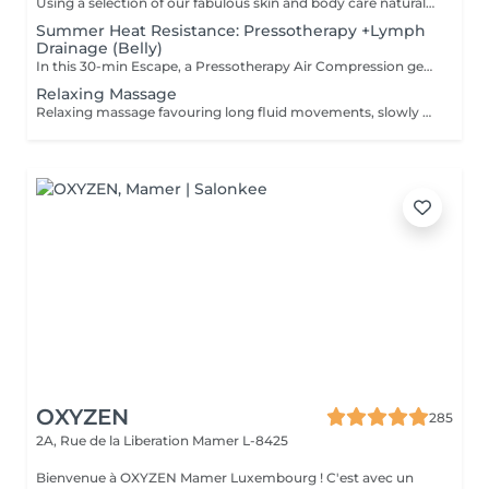
Using a selection of our fabulous skin and body care natural and organic products, we provide you with a Kanzu foot bath and massage while you sip on a thyme and cucumber Sparkling Water concoction (optional). Then feel the tension and stress melt away from your face, neck, shoulders and scalp as you lay back and experience an upper body massage followed by an intoxicating, hot-towel face treatment ending with a calming hair and scalp massage.
Summer Heat Resistance: Pressotherapy +Lymph
Drainage (Belly)
In this 30-min Escape, a Pressotherapy Air Compression gently tightens & relaxes the legs to boosts lymphatic drainage and reduces water retention. We add a Lymphatic Drainage Belly Massage to soothe tension and/or toxins caught in the tummy area. Your legs, and feet feel lighter, your body feels less bloated. This offer is available on Tuesday to Thursday from 10 to 3pm.
Relaxing Massage
Relaxing massage favouring long fluid movements, slowly enveloping your body for profound calm of your body and mind. No detailed muscle work is involved. The massage commences with an essential oil foot refresher which is necessary to release tension. *Light to medium pressure.
OXYZEN
285
2A, Rue de la Liberation
Mamer L-8425
Bienvenue à OXYZEN Mamer Luxembourg ! C'est avec un