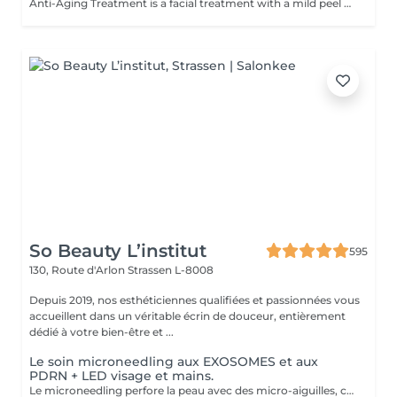
Anti-Aging Treatment is a facial treatment with a mild peel designed to restore hydration, smooth dry, rough texture, soften lines and strengthen skin to prevent future aging and skin damage. Redness Treatment is a facial treatment with a mild peel designed to calm skin and minimize symptoms associated with red, sensitized skin, including rosacea. Ultra Hydration Treatment is a facial treatment with a mild peel designed to soothe skin and restore hydration in dry, dehydrated skin. Skin Brightening Treatment is a facial treatment with a mild peel designed to target mild discoloration and restore a more even skin tone. Acne + Oil Control Treatment is a facial treatment with a mild peel to decongest pores, absorb excess surface oil, target blemishes and prevent future breakouts. Enzyme Facial Treatment is a gentle, effective facial treatment with enzymatic exfoliation to revive dull skin, replenish hydration, soothe skin and restore healthy skin barrier to strengthen skin. Stimulator Peel is the perfect lunchtime peel, gentle enough for all skin types. An effective blend of AHAs provide immediately healthier, glowing skin with no downtime. Added antioxidants and anti-irritants neutralize free radicals and calm the skin.
So Beauty L’institut
595
130, Route d'Arlon
Strassen L-8008
Depuis 2019, nos esthéticiennes qualifiées et passionnées vous
accueillent dans un véritable écrin de douceur, entièrement
dédié à votre bien-être et ...
Le soin microneedling aux EXOSOMES et aux
PDRN + LED visage et mains.
Le microneedling perfore la peau avec des micro-aiguilles, créant des micro-canaux qui permettent à un sérum actif (PDRN ou exosomes) de pénétrer en profondeur dans le derme. C'est ce qu'on appelle un soin « biostimulateur » : on ne remplit pas, on stimule la peau pour qu'elle se régénère elle-même. L'association des exosomes et du PDRN (Polydésoxyribonucléotide) est une révolution anti-âge. Il représente le protocole de régénération cutanée le plus avancé en médecine esthétique. Cette synergie permet de stimuler le renouvellement cellulaire de façon accélérée, d'atténuer les cicatrices et de lifter le teint sans chirurgie. C'est une synergie régénératrice puissante, ces deux actifs maximisent la réparation tissulaire et l'éclat du teint. Idéale pour les peaux: matures , avec des dommages solaires importants, des cicatrices, une perte de fermeté. Soin plus puissant que le PDRN . Pour optimiser les effets du soin, nous appliquerons la lumière LED sur le visage. Profitez, également, d'un traitement anti-âge à la lumière Led pour les mains.