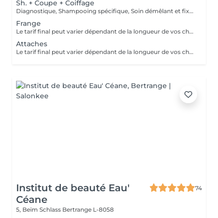
Sh. + Coupe + Coiffage
Diagnostique, Shampooing spécifique, Soin démêlant et fixation inclus. Veuillez prendre note que les prix indiqués sur Salonkee sont communiqués à titre informatif et s'entendent de base. Ces derniers sont susceptibles de varier selon le diagnostic réalisé à votre arrivée au salon et l'expertise du professionnel à qui vous confiez votre beauté. Dans tous les cas, un devis précis vous sera proposé et toutes réalisations de prestations seront effectuées avec votre accord.
Frange
Le tarif final peut varier dépendant de la longueur de vos cheveux ainsi que des soins et produits utilisés.
Attaches
Le tarif final peut varier dépendant de la longueur de vos cheveux ainsi que des soins et produits utilisés.
Institut de beauté Eau'
74
Céane
5, Beim Schlass
Bertrange L-8058