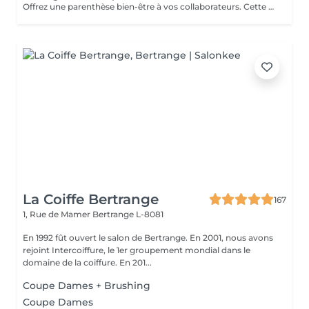
Offrez une parenthèse bien-être à vos collaborateurs. Cette pause relaxante leur permettra de libérer les tensions musculaires, de détendre l'esprit et de leur apporter une reconnaissance en prenant soin de leur confort. Le massage amma assis est une technique de toucher et d'enchainement de manoeuvres qui se pratique en position assise sur une personne habillée. Elle cible essentiellement les épaules, le dos, la nuque, les hanches, les bras, les mains et la tête, mais peut être adapté à chaque besoin de vos collaborateurs.
La Coiffe Bertrange
167
1, Rue de Mamer
Bertrange L-8081
En 1992 fût ouvert le salon de Bertrange. En 2001, nous avons
rejoint Intercoiffure, le 1er groupement mondial dans le
domaine de la coiffure. En 201...
Coupe Dames + Brushing
Coupe Dames