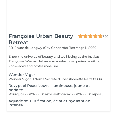
Françoise Urban Beauty
250
Retreat
80, Route de Longwy (City Concorde)
Bertrange L-8060
Enter the universe of beauty and well-being at the Institut
Françoise. We can deliver you A relaxing experience with our
know-how and professionalism ...
Wonder Vigor
Wonder Vigor : L'Arme Secrète d'une Silhouette Parfaite Oubliez les méthodes ordinaires. Wonder Vigor est la première et unique technologie au monde à fusionner thermogenèse intelligente et contraction musculaire hélicoïdale pour détruire la graisse et sculpter le corps avec une précision chirurgicale sans bistouri, sans douleur, sans compromis. Propulsé par Thermodexia, un brevet exclusif, ce système agit en profondeur pour des résultats visibles, mesurables, et inégalés. Une expérience ultra-confortable, des effets immédiats et durables parce que votre corps mérite l'excellence absolue. Exclusivement chez nous. Parce que le génie ne se partage pas. Prêt à transformer votre corps ? Venez vivre l'expérience Wonder Vigor.
Revypeel Peau Neuve , lumineuse, jeune et
parfaite
Pourquoi REVYPEEL® est-il si efficace? REVYPEEL® repose sur une combinaison exclusive de trois acides aux actions complémentaires : Des Résultats Visibles et Durables Effet "peau neuve" : Exfoliation contrôlée pour une texture affínée, un teint éclatant et uniformisé. Anti-âge : Stimulation de la production de collagène pour une peau ferme et repulpée. Anti-imperfections : Réduction des rides, cicatrices d'acné et pores dilatés. Éclaircissant : Diminution des taches pigmentaires et prévention des récidives. 3. Adapté à Tous les Types de Peau , REVYPEEL® s'adapte à chaque besoin : Version LOW : Pour une exfoliation douce, idéale pour les peaux sensibles ou en entretien. 4. Sécurité et Confort Contrôle optimal :pas de risques d'irritation ou de rougeurs. Contrairement aux peelings agressifs, REVYPEEL® offre une récupération rapide
Aquaderm Purification, éclat et hydratation
intense