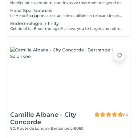
NeoSculpt is a modern, non-invasive treatment designed to sculpt the body, strengthen muscles and reduce fat. Using high-intensity electromagnetic energy, it triggers deep muscle contractions that cannot be achieved through conventional workouts. One session equals thousands of powerful muscle contractions and helps to: build and define muscles reduce fat improve body shape and contours The treatment is painless, safe and requires no downtime. NeoSculpt is ideal for the abdomen, buttocks, legs and arms and is suitable for both women and men.
Head Spa Japonais
Le Head Spa japonais est un soin capillaire et relaxant inspiré des rituels de bien-être japonais. Alliant techniques de massage du cuir chevelu, soins purifiants et hydratants, il cible à la fois la santé des cheveux et l'apaisement de l'esprit. Grâce à des mouvements précis et à des produits naturels, ce rituel libère les tensions, améliore la circulation sanguine et stimule la croissance capillaire. Idéal pour ceux qui recherchent un moment de détente profonde et des cheveux revitalisés, le Head Spa japonais apporte fraîcheur, équilibre et éclat des racines aux pointes.
Endermologie Infinity
Get rid of fat Endermologie® allows you to target and refine areas that are resistant to exercise and food hygiene (arms, back, stomach, waist, thighs, etc.) while adapting precisely to the needs of each skin. Smooth cellulite Cellulite, which affects 90% of even the thinnest and most athletic women, results from both fat storage in adipocytes (fat cells) and water retention all around. Firm the skin Weight variations, pregnancies, the passage of time, the skin gradually loses its tone and suppleness. Even if this sagging skin affects the entire body, certain areas are more sensitive: inner thighs, stomach, arms, etc. Find light legs Heavy and painful legs, swollen ankles or feet: these symptoms reflect poor blood and lymphatic circulation. Toxins accumulate in the body, which explains such variations in volume in the same day or at different times of the female cycle. Well-being Discover treatment courses with an exclusive concept, for incomparable effectiveness and relaxation.
Camille Albane - City
86
Concorde
80, Route de Longwy
Bertrange L-8060