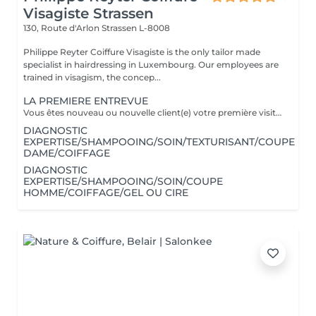
Visagiste Strassen
130, Route d'Arlon
Strassen L-8008
Philippe Reyter Coiffure Visagiste is the only tailor made
specialist in hairdressing in Luxembourg. Our employees are
trained in visagism, the concep...
LA PREMIERE ENTREVUE
Vous êtes nouveau ou nouvelle client(e) votre première visite est une Entrevue. (Temps 30 minutes) Cette entrevue ne comprend aucun service de réalisation, il y aura des tests de styles, de communications et du conseils. Nous apprenons à vous connaitre et nous vous conseillons sur tous vos souhaits, afin de préparer notre premier rendez-vous. Cette Entrevue, nous permettra d'avoir une approche afin de comprendre en détail vos désirs et vos envies pour votre futur coupe ou couleur. Nous élaborons ensemble nos différentes méthodes de travail autour d'un thé ou un café pour vous proposer les services adaptés en vous indiquant un devis complet afin de fixer le prochain rendez-vous pour la réalisation.
DIAGNOSTIC
EXPERTISE/SHAMPOOING/SOIN/TEXTURISANT/COUPE
DAME/COIFFAGE
DIAGNOSTIC
EXPERTISE/SHAMPOOING/SOIN/COUPE
HOMME/COIFFAGE/GEL OU CIRE