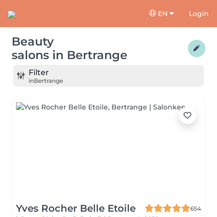
EN
Login
Beauty
salons
in
Bertrange
Filter
in
Bertrange
Yves Rocher Belle Etoile
654