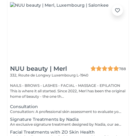
NUU beauty | Merl
788
332, Route de Longwy
Luxembourg L-1940
NAILS - BROWS - LASHES - FACIAL - MASSAGE - EPILATION
This is where it all started. Since 2022, Merl has been the original
home of beauty - the one th...
Consultation
Consultation: A professional skin assessment to evaluate your skin condition, discuss your concerns, and recommend the most suitable treatments and home care routine. Consultation&First Procedure: A professional skin assessment to evaluate your skin condition, discuss your concerns, and recommend the most suitable treatments and home care routine. Followed by a customised treatment designed to address your skin's immediate needs. The price will depend on the type of procedure.
Signature Treatments by Nadia
An exclusive signature treatment designed by Nadia, our aesthetician, for the delicate eye and neck area. It delivers intensive hydration and improves skin elasticity, helping to restore firmness, smoothness, and a visibly refreshed appearance. The treatment helps reduce the appearance of fine lines, provides a gentle brightening effect around the eyes, and creates a natural lifting result for a more rested and youthful look. Another combination is eye- and neck-intensive hydration with a full facial treatment. This combination is ideal for clients seeking full-face care and an instantly refreshed, healthy look.
Facial Treatments with ZO Skin Health