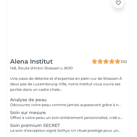
Alena Institut
332
148, Route d'Arlon
Strassen L-8010
Une oasis de détente et d'expertise en plein cur de Strassen À
deux pas de Luxembourg-Ville, notre institut vous ouvre ses
portes dans un cadre chale...
Analyse de peau
Découvrez votre peau comme jamais auparavant grâce à notre diagnostic cutané avancé. À l'aide d'un analyseur professionnel et de l'oeil expert de votre esthéticienne, nous évaluons différents paramètres essentiels tels que l'hydratation, le sébum, la profondeur des rides , l'état de votre barrière cutané et beaucoup d'autre mesures afin d'obtenir une vision précise de l'état de votre peau. Cette analyse nous permet de cibler vos besoins réels et de vous orienter vers les soins et les produits les plus adaptés pour optimiser vos résultats. Un véritable point de départ pour construire une routine beauté efficace et personnalisée. Diagnostic offert lorsqu'il est réalisé dans le cadre d'un soin ou à l'achat de produits.
Soin sur mesure
Offrez à votre peau un soin entièrement personnalisé, créé sur mesure par votre experte Sothys selon ses besoins du moment. Grâce à un analyseur professionnel et à l'il expert de votre esthéticienne, nous évaluons différents paramètres essentiels : hydratation, sébum, profondeur des rides, état de la barrière cutanée et bien d'autres mesures. Ce diagnostic précis permet d'identifier les besoins réels de votre peau et d'adapter chaque étape du soin : nettoyage profond, exfoliation ciblée, modelage expert, masque haute performance et sélection d'actifs Sothys selon votre objectif hydratation, éclat, apaisement, anti-âge ou pureté. Un seul soin, des milliers de possibilités, pour rééquilibrer votre peau et révéler un teint plus lumineux, plus lisse et plus uniforme dès la première séance. Un véritable point de départ pour construire une routine beauté efficace, avec des soins et des produits parfaitement adaptés à votre peau.
Soin prémium SECRET
Le soin d'exception signé Sothys Un rituel prestige pour une transformation visible de la peau et une expérience sensorielle incomparable. Ce soin d'exception combine des manoeuvres expertes Sothys, des textures nobles, un double modelage visage sur-mesure et un masque haute performance pour lisser, repulper et illuminer intensément la peau. Grâce à une séquence unique de gestes précis et enveloppants, le Rituel Secret offre un moment de lâcher-prise total et des résultats visibles dès la première séance : peau éclatante, lissée, revitalisée et profondément nourrie. Un soin rare, élégant, pensé pour les clientes exigeantes qui recherchent : - une expérience prémium, - des résultats anti-âge visibles rapidement, - un moment d'exception, hors du temps, réservé aux instituts experts Sothys.