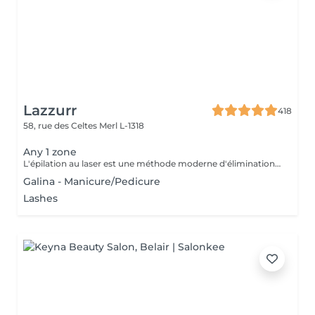
Lazzurr
418
58, rue des Celtes
Merl L-1318
Any 1 zone
L'épilation au laser est une méthode moderne d'élimination des poils indésirables grâce à l'émission de lumière laser. Le laser cible la mélanine du poil, détruisant le follicule pileux, ce qui entraîne une chute progressive des poils. L'un des types de laser les plus populaires est le laser à diode, qui convient à la plupart des types de peau et offre des résultats efficaces. Recommandations avant la séance : Rasage des zones traitées : Il est impératif de raser soigneusement toutes les zones à traiter 24 heures avant la séance. Cela permet au laser d'agir directement sur le follicule pileux et d'optimiser l'efficacité du traitement. Hygiène : Prenez une douche avant votre rendez-vous afin d'avoir une peau propre. Menstruation : Si vous avez vos règles le jour de la séance, utilisez un tampon. Condition importante : Si vous vous présentez avec des zones non rasées, le paiement de la séance sera automatiquement prélevé et aucun remboursement ne sera possible. Zones d'épilation au laser : 1. Visage 2. Aisselles 3. Demi-jambes 4. Cuisses 5. Bras 6. Poitrine 7. Ventre 8. Dos 9. Bas du dos 10. Cou 11. Maillot 12. Fesses 13. Sillon inter-fessier
Galina - Manicure/Pedicure
Lashes