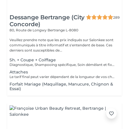
Dessange Bertrange (City
289
Concorde)
80, Route de Longwy
Bertrange L-8080
Veuillez prendre note que les prix indiqués sur Salonkee sont
communiqués à titre informatif et s'entendent de base. Ces
derniers sont susceptibles de...
Sh. + Coupe + Coiffage
Diagnostique, Shampooing spécifique, Soin démêlant et fixation inclus. Veuillez prendre note que les prix indiqués sur Salonkee sont communiqués à titre informatif et s'entendent de base. Ces derniers sont susceptibles de varier selon le diagnostic réalisé à votre arrivée au salon et l'expertise du professionnel à qui vous confiez votre beauté. Dans tous les cas, un devis précis vous sera proposé et toutes réalisations de prestations seront effectuées avec votre accord.
Attaches
Le tarif final peut varier dépendant de la longueur de vos cheveux ainsi que des soins et produits utilisés.
Forfait Mariage (Maquillage, Manucure, Chignon &
Essai)