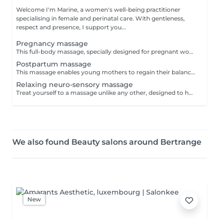
Welcome I'm Marine, a women's well-being practitioner
specialising in female and perinatal care. With gentleness,
respect and presence, I support you...
Pregnancy massage
This full-body massage, specially designed for pregnant women, helps relieve the aches and pains of pregnancy and relaxes both body and mind. It gently tames the lines of a body in transformation, preparing you for childbirth and motherhood in complete serenity. A blend of well-being massage techniques and energy points, this massage adapts to the specific needs of each woman and each stage of pregnancy: the choice of maneuvers is personalized to create a unique moment of relaxation. This massage can be practiced from the 2nd trimester onwards. The session consists of a time of exchange, so that we can get to know each other and you can tell me about your needs, followed by the massage itself, which lasts around 50 minutes.
Postpartum massage
This massage enables young mothers to regain their balance more quickly, providing an intense sensation of well-being from head to toe. Thanks to a unique protocol combining wellness massage techniques and Chinese medicine acupressure points, this massage reunites and rebalances the energy of the pelvis, gently repositioning the organs of the belly, stimulating vitality, relieving tension and decongesting heavy legs. It soothes stress, allows you to gently feel the contours of your body and feel good about it. This massage can be adapted and modulated according to need: the choice of maneuvers is personalized to best meet the specific needs of each client. OPTIONAL: Tightening with a rebozo (a specially woven fabric from Mexico) allows the pelvis to gently settle, relieving residual ligament or joint pain from pregnancy, and helping the organs and uterus to return to their original size and position.
Relaxing neuro-sensory massage
Treat yourself to a massage unlike any other, designed to help you fully disconnect from the mind and reconnect with your body in all its dimensions. The neuro-sensory massage I offer is a truly unique experience: it combines gentle mobilisations of the limbs, movement work across multiple planes (horizontal, vertical, diagonal), and long, enveloping strokes inspired by Lomi-Lomi, the traditional Hawaiian massage. By playing with rhythm, direction, and sensory perception, this massage invites both body and mind to lose their usual reference points creating the perfect space for deep letting go. During the session, you are gently rocked, stretched, and mobilised. Your sense of space and time becomes blurred, your mind gradually lets go, and tension melts away. This massage is especially suited if you: are looking for a sensory experience that is different from traditional massages find it difficult to switch off and wish to treat yourself to deep relaxation are going through a period of stress or mental overload feel the need to reconnect with your body through a gentle, nurturing approach Each session is fully personalised and takes place in a warm, caring, and respectful environment.
We also found Beauty salons around Bertrange
New