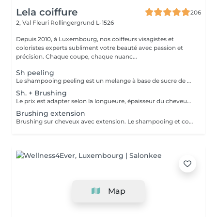
Lela coiffure
206
2, Val Fleuri
Rollingergrund L-1526
Depuis 2010, à Luxembourg, nos coiffeurs visagistes et
coloristes experts subliment votre beauté avec passion et
précision. Chaque coupe, chaque nuanc...
Sh peeling
Le shampooing peeling est un melange à base de sucre de canne et d'un Shampooing Tea Tree purifant.
Sh. + Brushing
Le prix est adapter selon la longueure, épaisseur du cheveux. Un supplément est ajouté sil y a utilisation dun outil chauffant ( plaque lissante ou boucleur). Compris dans le pris shampooing, conditionneur, produit coiffant et finition.
Brushing extension
Brushing sur cheveux avec extension. Le shampooing et conditionneur sont compris dans le prix.
Map