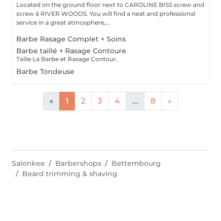
Located on the ground floor next to CAROLINE BISS screw and
screw â RIVER WOODS. You will find a neat and professional
service in a great atmosphere,...
Barbe Rasage Complet + Soins
Barbe taillé + Rasage Contoure
Taille La Barbe et Rasage Contour.
Barbe Tondeuse
«
1
2
3
4
...
8
»
Salonkee
Barbershops
Bettembourg
Beard trimming & shaving