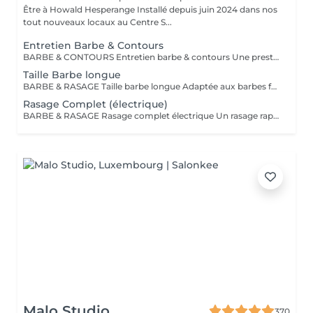
Être à Howald Hesperange Installé depuis juin 2024 dans nos
tout nouveaux locaux au Centre S...
Entretien Barbe & Contours
BARBE & CONTOURS Entretien barbe & contours Une prestation idéale pour entretenir votre barbe et lui donner une forme nette et soignée. Cyril redéfinit les contours avec précision et travaille la longueur pour un résultat harmonieux. Finition aux ciseaux et à la tondeuse. Bienvenue dans notre espace Barber avec Cyril, notre expert barbier Nous accueillons notre clientèle masculine dans un espace Barber élégant et moderne, où Cyril, notre barbier, met son expertise au service de votre style. Que ce soit pour une coupe de cheveux impeccable ou un soin de barbe sur mesure, chaque prestation est réalisée avec précision et savoir-faire, dans une ambiance conviviale et raffinée.
Taille Barbe longue
BARBE & RASAGE Taille barbe longue Adaptée aux barbes fournies et longues, cette prestation permet d'équilibrer les volumes et de structurer votre barbe tout en respectant votre style. La coupe est réalisée aux ciseaux et à la tondeuse, avec des soins spécifiques pour nourrir et discipliner le poil. Bienvenue dans notre espace Barber avec Cyril, notre expert barbier Nous accueillons notre clientèle masculine dans un espace Barber élégant et moderne, où Cyril, notre barbier, met son expertise au service de votre style. Que ce soit pour une coupe de cheveux impeccable ou un soin de barbe sur mesure, chaque prestation est réalisée avec précision et savoir-faire, dans une ambiance conviviale et raffinée.
Rasage Complet (électrique)
BARBE & RASAGE Rasage complet électrique Un rasage rapide et efficace réalisé à la tondeuse et à la shavette électrique, idéal pour un look soigné et sans irritation. Bienvenue dans notre espace Barber avec Cyril, notre expert barbier Nous accueillons notre clientèle masculine dans un espace Barber élégant et moderne, où Cyril, notre barbier, met son expertise au service de votre style. Que ce soit pour une coupe de cheveux impeccable ou un soin de barbe sur mesure, chaque prestation est réalisée avec précision et savoir-faire, dans une ambiance conviviale et raffinée.
Malo Studio
370