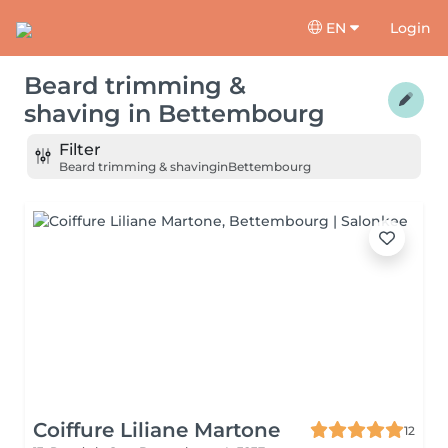
EN
Login
Beard trimming &
shaving
in
Bettembourg
Filter
Beard trimming & shaving
in
Bettembourg
Coiffure Liliane Martone
12