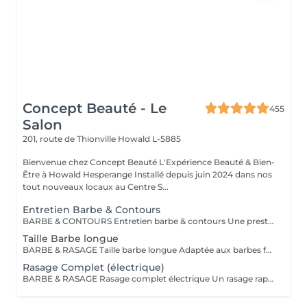
Concept Beauté - Le
455
Salon
201, route de Thionville
Howald L-5885
Bienvenue chez Concept Beauté L'Expérience Beauté & Bien-
Être à Howald Hesperange Installé depuis juin 2024 dans nos
tout nouveaux locaux au Centre S...
Entretien Barbe & Contours
BARBE & CONTOURS Entretien barbe & contours Une prestation idéale pour entretenir votre barbe et lui donner une forme nette et soignée. Cyril redéfinit les contours avec précision et travaille la longueur pour un résultat harmonieux. Finition aux ciseaux et à la tondeuse. Bienvenue dans notre espace Barber avec Cyril, notre expert barbier Nous accueillons notre clientèle masculine dans un espace Barber élégant et moderne, où Cyril, notre barbier, met son expertise au service de votre style. Que ce soit pour une coupe de cheveux impeccable ou un soin de barbe sur mesure, chaque prestation est réalisée avec précision et savoir-faire, dans une ambiance conviviale et raffinée.
Taille Barbe longue
BARBE & RASAGE Taille barbe longue Adaptée aux barbes fournies et longues, cette prestation permet d'équilibrer les volumes et de structurer votre barbe tout en respectant votre style. La coupe est réalisée aux ciseaux et à la tondeuse, avec des soins spécifiques pour nourrir et discipliner le poil. Bienvenue dans notre espace Barber avec Cyril, notre expert barbier Nous accueillons notre clientèle masculine dans un espace Barber élégant et moderne, où Cyril, notre barbier, met son expertise au service de votre style. Que ce soit pour une coupe de cheveux impeccable ou un soin de barbe sur mesure, chaque prestation est réalisée avec précision et savoir-faire, dans une ambiance conviviale et raffinée.
Rasage Complet (électrique)
BARBE & RASAGE Rasage complet électrique Un rasage rapide et efficace réalisé à la tondeuse et à la shavette électrique, idéal pour un look soigné et sans irritation. Bienvenue dans notre espace Barber avec Cyril, notre expert barbier Nous accueillons notre clientèle masculine dans un espace Barber élégant et moderne, où Cyril, notre barbier, met son expertise au service de votre style. Que ce soit pour une coupe de cheveux impeccable ou un soin de barbe sur mesure, chaque prestation est réalisée avec précision et savoir-faire, dans une ambiance conviviale et raffinée.