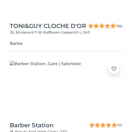
TONI&GUY CLOCHE D'OR
786
25, Boulevard F.W Raiffeisen
Gasperich L-2411
Barbe
Barber Station
717
18, Rue du Fort Walis
Gare L-2714