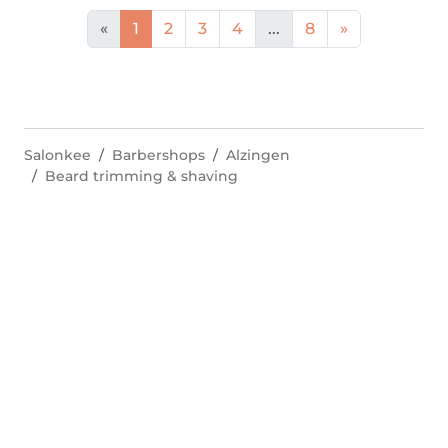
«
1
2
3
4
...
8
»
Salonkee
Barbershops
Alzingen
Beard trimming & shaving