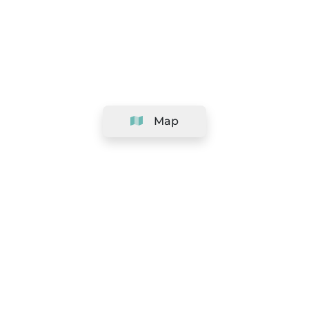
Map
Company
Support
Team
&
Careers
Information for salons