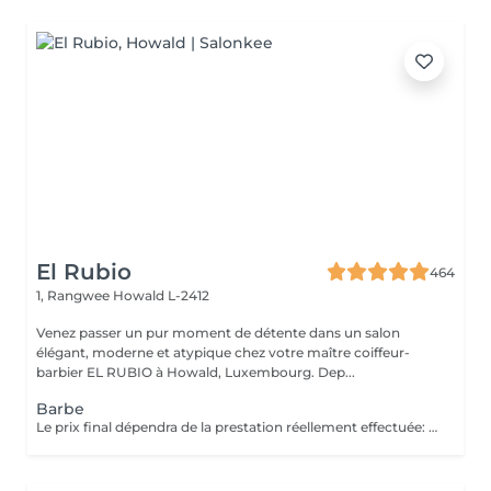
El Rubio
464
1, Rangwee
Howald L-2412
Venez passer un pur moment de détente dans un salon
élégant, moderne et atypique chez votre maître coiffeur-
barbier EL RUBIO à Howald, Luxembourg. Dep...
Barbe
Le prix final dépendra de la prestation réellement effectuée: Taille barbe : 26 EUR Taille barbe avec rasage contours : 32.5 EUR Rasage complet avec soins : 32.5 EUR