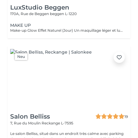
LuxStudio Beggen
170A, Rue de Beggen
beggen L-1220
MAKE UP
Make-up Glow Effet Naturel (Jour) Un maquillage léger et lumineux qui sublime votre beauté naturelle. Idéal pour la journée, rendez-vous professionnels ou shootings naturels. Teint unifié, regard réveillé, sans surcharge. Frais, discret et élégant. Make-up Glamour Événements & Soirées Un maquillage sophistiqué avec une tenue renforcée, parfait pour fêtes, mariages ou séances photo. Association d'un teint parfait, d'un regard travaillé et de corrections subtiles pour un effet wow qui reste naturel. Élégance, intensité et mise en valeur. Make-up Luxe Haute Définition & Longue Durée Un maquillage professionnel avec préparation complète de la peau, correction des volumes, camouflage des imperfections et mise en lumière des traits. Tenue extrême, idéal pour caméras HD, mariée, ou occasions exigeantes. Finition impeccable, résultat haut de gamme.
Neu
Salon Belliss
19
7, Rue du Moulin
Reckange L-7595
Le salon Belliss, situé dans un endroit très calme avec parking