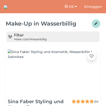
DE
Einloggen
Make-Up
in
Wasserbillig
Filter
Make-Up
in
Wasserbillig
Sina Faber Styling und
159