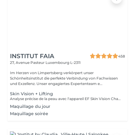
INSTITUT FAIA
458
27, Avenue Pasteur
Luxembourg L-2311
Im Herzen von Limpertsberg verkörpert unser
Schönheitsinstitut die perfekte Verbindung von Fachwissen
und Exzellenz. Unser engagiertes Expertenteam e...
Skin Vision + Lifting
Analyse précise de la peau avec l'appareil EF Skin Vision Chaque peau étant unique, nous analysons ensemble les besoins actuels de votre peau. L'appareil diagnostic effectue une analyse complète. Il détermine l'identité de votre peau en quelques minutes, en se basant sur 9 paramètres spécifiques: hydratation, excès de sébum, élasticité, desquamation, pores, taches pigmentaires, rides pattes d'oie, rides du front, couperose. Soin anti-âge liftant pour une peau plus ferme. Les produits pénètrent profondément grâce au, Sono Lifter qui permet également d'agir sur les cicatrices d'acné. Le relâchement de la peau, les rides et les rides d'expression sont atténuées grâce au RF Tightener. Pour raffermir et redessiner l'ovale du visage.
Maquillage du jour
Maquillage soirée