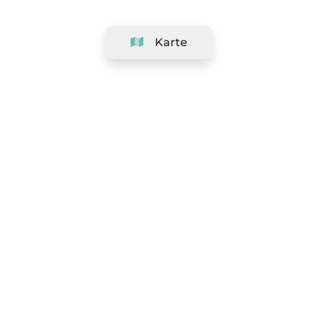
Karte
Unternehmen
Support
Team
&
Jobs
Ihr Geschäft hinzufügen
Rechtlich
Widerrufsrecht ausüben
AGBs