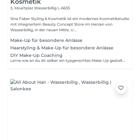
Kosmetik
3, Moartplaz
Wasserbillig L-6635
Sina Faber Styling & Kosmetik ist ein modernes Kosmetikstudio
mit integriertem Beauty Concept Store im Herzen von
Wasserbillig, in der neuen Mitte. U...
Make-Up für besondere Anlässe
Haarstyling & Make-Up für besondere Anlässe
DIY Make-Up Coaching
Lerne wie an du dir selber ein typgerechtes Make-Up gestalten kannst! Unter meiner Anleitung erstellst du einen typgerechten Make-Up Look. Wenn du möchtest, analysieren wir deine Make-Up Bag ebenfalls & schauen, was wie funktioniert. Bei dem normalen Coaching arbeiten wir ausschließlich mit meinen Make-Up Empfehlungen, daher dauert dieses Coaching etwas weniger lang. Erscheine gerne ungeschminkt.