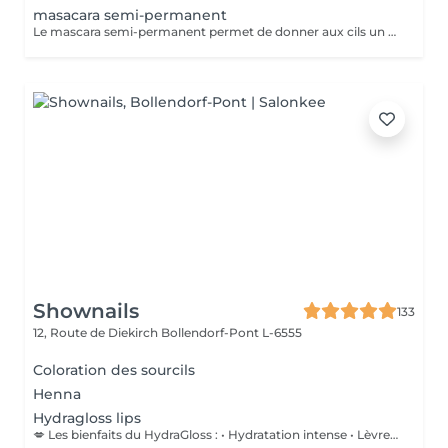
masacara semi-permanent
Le mascara semi-permanent permet de donner aux cils un effet maquillé durable sans avoir besoin d'appliquer du mascara tout les jours. aspect plus épais et allongé regard intensifié sans maquillage tenue 3 a 4 semaines
Shownails
133
12, Route de Diekirch
Bollendorf-Pont L-6555
Coloration des sourcils
Henna
Hydragloss lips
💋 Les bienfaits du HydraGloss : • Hydratation intense • Lèvres plus douces et plus lisses • Réduction des petites ridules • Amélioration de la texture et de l'élasticité • Effet repulpé naturel, sans injections • Des lèvres éclatantes, confortables et parfaitement nourries Ce soin est idéal pour les lèvres sèches, déshydratées ou fragilisées, et peut être réalisé tout au long de l'année.