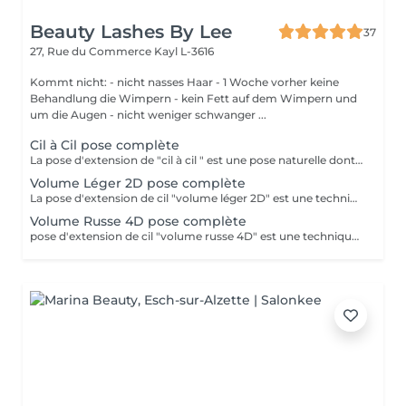
Beauty Lashes By Lee
37
27, Rue du Commerce
Kayl L-3616
Kommt nicht: - nicht nasses Haar - 1 Woche vorher keine
Behandlung die Wimpern - kein Fett auf dem Wimpern und
um die Augen - nicht weniger schwanger ...
Cil à Cil pose complète
La pose d'extension de "cil à cil " est une pose naturelle dont la technique consiste à poser 1 extension de cil sur chaque cils naturels.
Volume Léger 2D pose complète
La pose d'extension de cil "volume léger 2D" est une technique qui consiste à poser un bouquet de plusieurs extension de cils (2 cils) sur un cil naturel. Cela permet de créer plus de volume et d'intensité sur le regard
Volume Russe 4D pose complète
pose d'extension de cil "volume russe 4D" est une technique qui consiste à poser un bouquet de plusieurs extension de cils (4 cils) sur un cil naturel. Cela permet de créer plus de volume et d'intensité sur le regard