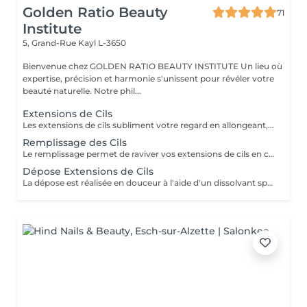
Golden Ratio Beauty
71
Institute
5, Grand-Rue
Kayl L-3650
Bienvenue chez GOLDEN RATIO BEAUTY INSTITUTE Un lieu où
expertise, précision et harmonie s'unissent pour révéler votre
beauté naturelle. Notre phil...
Extensions de Cils
Les extensions de cils subliment votre regard en allongeant, densifiant et recourbant vos cils un à un. Chaque pose est personnalisée selon la forme de vos yeux et le style souhaité naturel, glamour ou intense. Techniques proposées : cil à cil, volume léger, volume russe. Tenue : 3 à 5 semaines avec entretien régulier. Résultat : un regard profond et maquillé, sans effort. Un effet waouh dès le réveil, tout en élégance.
Remplissage des Cils
Le remplissage permet de raviver vos extensions de cils en comblant les zones clairsemées dues à la chute naturelle des cils. Recommandé toutes les 2 à 3 semaines pour garder un résultat dense, uniforme et soigné. Disponible pour toutes les techniques : cil à cil, volume léger, volume russe. Un entretien régulier pour un regard toujours impeccable.
Dépose Extensions de Cils
La dépose est réalisée en douceur à l'aide d'un dissolvant spécifique, sans abîmer vos cils naturels. Recommandée : en cas de pause entre deux poses ou pour repartir sur une base saine. Durée : environ 20 minutes. Résultat : des cils naturels préservés et en bonne santé. Un retrait sûr, professionnel et sans risque.