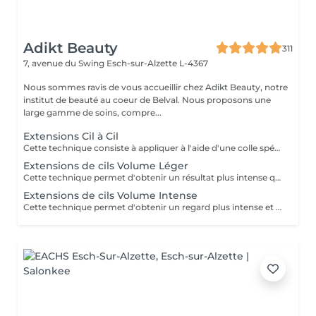
Adikt Beauty
311
7, avenue du Swing
Esch-sur-Alzette L-4367
Nous sommes ravis de vous accueillir chez Adikt Beauty, notre
institut de beauté au coeur de Belval. Nous proposons une
large gamme de soins, compre...
Extensions Cil à Cil
Cette technique consiste à appliquer à l'aide d'une colle spécifique une extension de cil sur chacun des cils naturels, donnant un effet plus naturel. Une dépose de cils devra être effectuée si votre dernière pose d'extensions de cils a été réalisée dans un institut extérieur. Sélectionnez la dépose de cils puis la pose d'extensions de cils de votre choix. A savoir pour la pose d'extensions de cils : chaque pose d'extensions de cils est différente, cela dépend du nombre de cils naturels et de la longueur de ceux-ci. La longueur et la courbure des extensions de cils peuvent varier selon la demande. Le remplissage devra être fait au bout de 2 ou 3 semaines selon la tenue des cils qui dépend du cycle naturel des cils ainsi que de leur santé. Une carte bancaire est requise pour ce service mais ne sera débitée qu'en cas de non-présentation sans préavis. Aucun frais ne sera appliqué si vous annulez votre rendez-vous par téléphone ou par vous-même en ligne.
Extensions de cils Volume Léger
Cette technique permet d'obtenir un résultat plus intense que le cil a cil et moins fourni que le volume russe. Une dépose de cils devra être effectuée si votre dernière pose d'extensions de cils a été réalisée dans un institut extérieur. Sélectionnez la dépose de cils puis la pose d'extensions de cils. A savoir pour la pose d'extensions de cils : chaque pose d'extensions de cils est différente, cela dépend du nombre de cils naturels et de la longueur de ceux-ci. La longueur et la courbure des extensions de cils peuvent varier selon la demande. Le remplissage devra être fait au bout de 2 ou 3 semaines selon la tenue des cils qui dépend du cycle naturel des cils ainsi que de leur santé. Une carte bancaire est requise pour ce service mais ne sera débitée qu'en cas de non-présentation sans préavis. Aucun frais ne sera appliqué si vous annulez votre rendez-vous par téléphone ou par vous-même en ligne.
Extensions de cils Volume Intense
Cette technique permet d'obtenir un regard plus intense et dense grâce aux extensions de cils qui sont déposées sur les cils naturels en bouquets. Une dépose de cils devra être effectuée si votre dernière pose d'extensions de cils a été réalisée dans un institut extérieur. Sélectionnez la dépose de cils puis la pose d'extensions de cils de votre choix. Accessible à partir de 18 ans. A savoir pour la pose d'extensions de cils : chaque pose d'extensions de cils est différente, cela dépend du nombre de cils naturels et de la longueur de ceux-ci. La longueur et la courbure des extensions de cils peuvent varier selon la demande. Le remplissage devra être fait au bout de 2 ou 3 semaines selon la tenue des cils qui dépend du cycle naturel des cils ainsi que de leur santé. Une carte bancaire est requise pour ce service mais ne sera débitée qu'en cas de non-présentation sans préavis. Aucun frais ne sera appliqué si vous annulez votre rendez-vous par téléphone ou par vous-même en ligne.