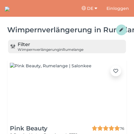
DE
Einloggen
Wimpernverlängerung
in
Rumela
Filter
Wimpernverlängerung
in
Rumelange
Pink Beauty
76