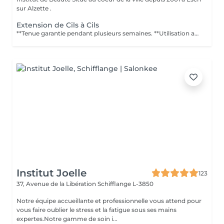
sur Alzette .
Extension de Cils à Cils
**Tenue garantie pendant plusieurs semaines. **Utilisation au quotidien ou pour des occasions spéciales **Résistantes à leau. **Nombreuses variétés et épaisseurs. **Soin Relaxant de 120 minutes pour la pose complète et 45 à 60 minutes pour les entretiens. Puis-je me maquiller avant ? Il est préférable pour ladhérence de la colle sur le cil naturel déviter dêtre maquillée avant la séance. Puis-je me maquiller après ? Il est déconseillé de se maquiller dans les 24 h. Le mascara nest plus nécessaire. Est-ce douloureux ? Non, la séance est relaxante. Dois-je éviter leau ? Durant 48 h suivant la séance, il faut éviter leau, mais lextension cil à cil permet de se baigner et dêtre en contact avec leau. Combien de temps dure lextension ? Autant de temps que vous le voulez, pour peu que vous fassiez les retouches. Cependant, le cycle de vie dun cil est de 60 à 90 jours environ, vous pouvez entretenir des retouches durant cette période. Y a-t-il un risque dallergie ? Dès linstant où il y a un rajout, vous pouvez être sensible ou allergique à un produit utilisé. Par conséquent, il est préférable de nous indiquer les éventuelles allergies que vous rencontrez. Contre-indications : Personnes souffrant de dermatite Chirurgie aux yeux depuis moins de 3 mois (laser, glaucome, cataracte) Conjonctivite Chimiothérapie (cils en cours de repousse) Alopécie
Institut Joelle
123
37, Avenue de la Libération
Schifflange L-3850
Notre équipe accueillante et professionnelle vous attend pour
vous faire oublier le stress et la fatigue sous ses mains
expertes.Notre gamme de soin i...