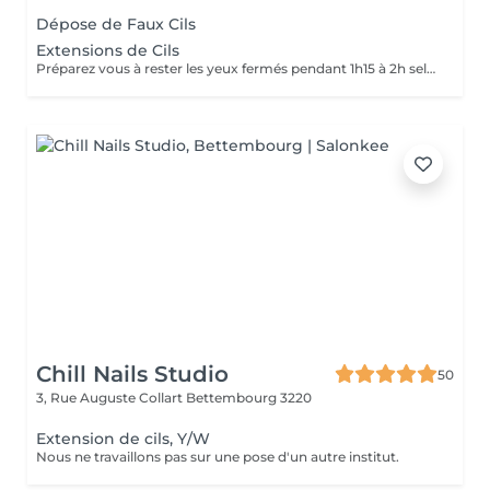
Dépose de Faux Cils
Extensions de Cils
Préparez vous à rester les yeux fermés pendant 1h15 à 2h selon la technique choisie. La pose d'extensions de cils nécessite des soins après la prestation pour assurer la bonne tenue et préserver la santé des cils naturels. Les 24-48 heures sont cruciales pour la tenue des extensions. Voici quelques recommandations essentielles: -Evitez l'eau, la vapeur, l'humidité et la chaleur excessive (pas de douche chaude, sauna, hammam, piscine) -Ne touchez pas, ne frottez pas vos cils pour éviter de fragiliser la colle -Ne dormez pas le visage contre l'oreiller pour ne pas écraser les cils -Ne mettez pas de mascara sur les extensions (surtout waterproof) -Evitez les produits gras ou huileux qui pourraient dissoudre la colle -Brossez délicatement vos cils avec une brosse propre tous les matins pour les démêler -Ne courbez pas vos cils avec un recourbe-cils mécanique -Utilisez un démaquillant sans huile et un coton-tige ou un applicateur en mousse pour nettoyer les yeux sans abîmer la pose -Utilisez un shampoing pour les cils 2 à 3 fois par semaine, voir quotidiennement si vous avez une peau grasse ou utilisez du maquillage Faites des retouches toutes les 2 à 3 semaines pour conserver un effet optimal. En suivant ces recommandations vos extensions dureront entre 3 et 5 semaines avec un effet naturel et élégant.
Chill Nails Studio
50
3, Rue Auguste Collart
Bettembourg 3220
Extension de cils, Y/W
Nous ne travaillons pas sur une pose d'un autre institut.