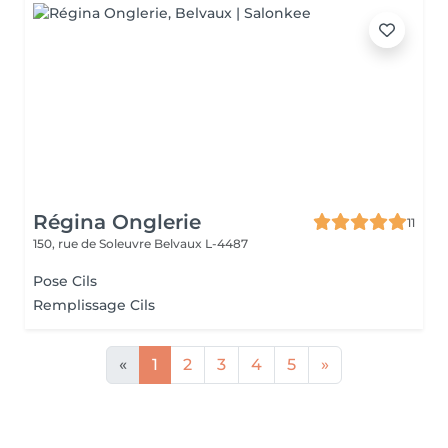
Régina Onglerie
11
150, rue de Soleuvre
Belvaux L-4487
Pose Cils
Remplissage Cils
«
1
2
3
4
5
»