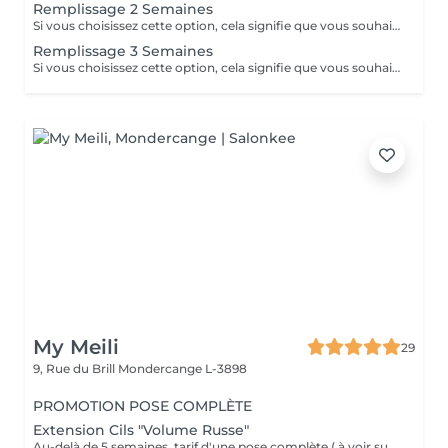
Remplissage 2 Semaines
Si vous choisissez cette option, cela signifie que vous souhaitez uniquement un remplissage, que vous avez déjà des extensions de cils faites dans notre salon, que vous voulez le même type d'extensions, et que vous n'avez pas appliqué de mascara.
Remplissage 3 Semaines
Si vous choisissez cette option, cela signifie que vous souhaitez uniquement un remplissage, que vous avez déjà des extensions de cils faites dans notre salon, que vous voulez le même type d'extensions, et que vous n'avez pas appliqué de mascara.
My Meili
29
9, Rue du Brill
Mondercange L-3898
PROMOTION POSE COMPLÈTE
Extension Cils "Volume Russe"
Au-delà de 5 semaines, tarif d'une pose complète ( à voir sur place ) . IMPORTANT : Dans le cas où la pose initiale ou remplissage précédente était effectuée par un autre prestataire du service, la pose chez My meili sera facturée comme une pose complète + la dépose. Annulation 48h avant la date du rendez-vous merci .