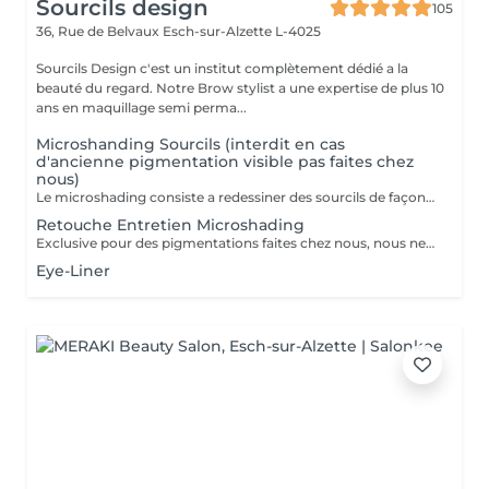
Sourcils design
105
36, Rue de Belvaux
Esch-sur-Alzette L-4025
Sourcils Design c'est un institut complètement dédié a la
beauté du regard. Notre Brow stylist a une expertise de plus 10
ans en maquillage semi perma...
Microshanding Sourcils (interdit en cas
d'ancienne pigmentation visible pas faites chez
nous)
Le microshading consiste a redessiner des sourcils de façon semi-permanent. avec une durée d'environ 8 a 18 mois selon chaque peau, cette technique nous permet un effet très naturel et d'avoir des jolis dégradés. je utilise une dermographe (machine spécifique pour makeup semi- permanent) qui s'adapte,á tout type de peau,contrairement aux autres techniques qui coupent la peau. les avantagens Sont -indolore -non agressif pour la peau -cicatrisation plus propre et sûre -meilleure fixation -effet plus net et dessiné. Retouche fixatrice après un mois incluse dans la tarif. Contre indiqué aux : Femme enceinte ou allaitante Sur traitement médicaments anti-inflammatoires ou antibiotiques et isotrétinoïne Possédant allergies sévères ou maladies auto-immunes Injections datant mois de 15 jours sur le visage Une photo est obligatoire avant la prise de rendez-vous pour toute personne ayant une ancienne pigmentation, visible ou non. Soins après pigmentation: Pas de piscine, sauna, hamman ou bronzage pendant 2 semaines après.
Retouche Entretien Microshading
Exclusive pour des pigmentations faites chez nous, nous ne faisons pas de retouche des outres professionnels.
Eye-Liner