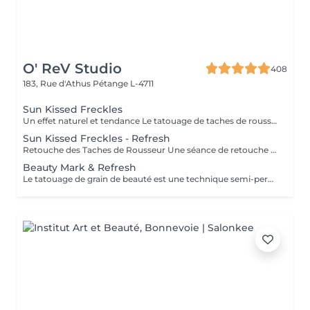
O' ReV Studio
408
183, Rue d'Athus
Pétange L-4711
Sun Kissed Freckles
Un effet naturel et tendance Le tatouage de taches de rousseur est une technique qui permet de créer de jolies taches de rousseur semi-permanentes pour un effet naturel et ensoleillé toute l'année. Grâce à un pigment adapté à votre carnation, de fines taches sont dessinées sur la peau à l'aide d'une technique manuelle. Les taches sont d'abord un peu foncées, puis elles s'adoucissent en cicatrisant, donnant un effet ultra-naturel. - Un effet discret et naturel, comme si vous aviez toujours eu ces taches de rousseur. - Une apparence ensoleillée sans maquillage. - Une technique personnalisable : des taches très légères ou plus marquées, selon votre préférence.
Sun Kissed Freckles - Refresh
Retouche des Taches de Rousseur Une séance de retouche est recommandée après la cicatrisation pour perfectionner le résultat. Elle permet de réintensifier certaines taches, d'ajuster la couleur si nécessaire et d'assurer une tenue optimale. Quand faire la retouche ? La retouche est réalisée après 4 à 6 semaines après la première séance, une fois la peau totalement cicatrisée.
Beauty Mark & Refresh
Le tatouage de grain de beauté est une technique semi-permanente qui permet de créer un grain de beauté de façon naturelle et harmonieuse. Que ce soit pour un détail subtil ou une touche glamour, chaque grain de beauté est placé avec précision selon votre préférence. Un pigment adapté à votre carnation est implanté dans la peau pour un rendu réaliste et discret. La couleur s'adoucit après cicatrisation pour un effet naturel. Une retouche est recommandée 4 à 6 semaines après la séance pour fixer la couleur et assurer une belle tenue.