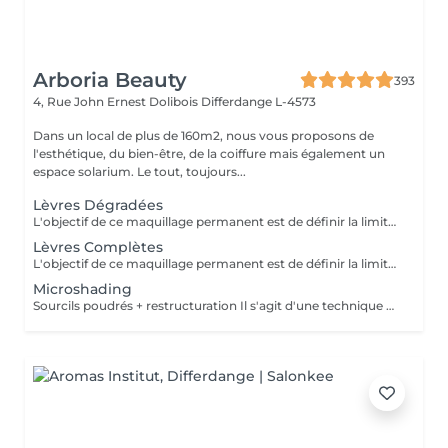
Arboria Beauty
393
4, Rue John Ernest Dolibois
Differdange L-4573
Dans un local de plus de 160m2, nous vous proposons de
l'esthétique, du bien-être, de la coiffure mais également un
espace solarium. Le tout, toujours...
Lèvres Dégradées
L'objectif de ce maquillage permanent est de définir la limite de la bouche en accentuant légèrement les pourtours. Il permet de redessiner plus nettement les lèvres et corriger une asymétrie. La tendance générale est au naturel, à l'utilisation de tons proches de la carnation afin de sublimer sans exagération. La première retouche est comprise
Lèvres Complètes
L'objectif de ce maquillage permanent est de définir la limite de la bouche en accentuant légèrement les pourtours. Il permet de redessiner plus nettement les lèvres et corriger une asymétrie. La tendance générale est au naturel, à l'utilisation de tons proches de la carnation afin de sublimer sans exagération. La première retouche est comprise
Microshading
Sourcils poudrés + restructuration Il s'agit d'une technique de maquillage permanant visant a créer un effet d'ombrage derrière les sourcils sur la peau afin d'embellir le visage. Cette technique est la moins douloureuse et la plus naturelle. La 1ere retouche est comprise.