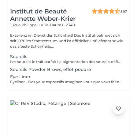
Institut de Beauté
597
Annette Weber-Krier
1, Rue Philippe II
Ville-Haute L-2340
Exzellenz im Dienst der Schönheit! Das Institut befindet sich
seit 1970 im Stadtzentrum und ist offizieller Hoflieferant sowie
das älteste Schönheits...
Sourcils
Les sourcils le trait parfait La pigmentation des sourcils définit les traits de votre visage en créant un cadre optique. Le tracé du sourcil exprime votre état d'âme et peut même vous donner un aspect plus jeune. Mais les sourcils peuvent aussi pousser de manière très irrégulière jusqu'à ne plus pousser du tout. Dans ce cas le maquillage permanent est la solution idéale. On choisira une couleur qui vous correspond, ensuite on vous fera un dessin des sourcils au crayon. Quand on aura obtenu le résultat parfait, nous allons commencer à pigmenter des poils très fins. A partir de ce jour vous allez vous réveiller tous les matins avec des sourcils parfaits.
Sourcils Powder Brows, effet poudré
Eye Liner
Eyeliner - Des yeux expressifs Imaginez-vous que vous faites du sport, que vous allez vous baigner ou au sauna et que votre Eyeliner ne s'efface pas, ne coule pas plus jamais. Vos cils paraissent plus fournis et vos yeux sont plus expressifs grâce à un Eyeliner fin. L'Eyeliner est aussi la solution parfaite si vous portez des lentilles ou si vous avez des problèmes de vue ou bien si vous voulez tout simplement gagner du temps. Vous avez le choix entre un Eyeliner très fin et discret et un Eyeliner décoratif, tout comme vous le souhaitez. Dans tous les cas l'Eyeliner mettra vos yeux en valeur.