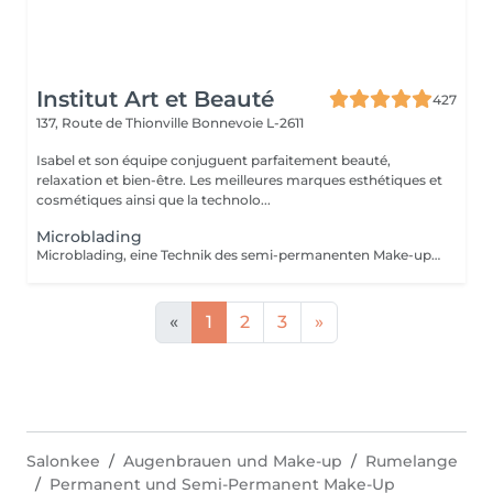
Institut Art et Beauté
427
137, Route de Thionville
Bonnevoie L-2611
Isabel et son équipe conjuguent parfaitement beauté,
relaxation et bien-être. Les meilleures marques esthétiques et
cosmétiques ainsi que la technolo...
Microblading
Microblading, eine Technik des semi-permanenten Make-ups, die Ihren Augenbrauen durch eine Haar-für-Haar-Zeichnung wieder Form, Dichte und Definition verleiht mit einem ultra-natürlichen Ergebnis. Ideal, wenn Ihre Augenbrauen zu dünn, wenig dicht oder unregelmäßig sind. Microblading sorgt für einen strukturierten und harmonischen Blick ganz ohne tägliches Make-up. Sanfte und präzise Technik, hautschonend. Hochwertige Pigmente für ein dauerhaftes Ergebnis. Individuelle Beratung vor jeder Sitzung. Haltbarkeit: 12 bis 18 Monate. Gönnen Sie sich perfekte und elegante Augenbrauen jeden Tag.
«
1
2
3
»
Salonkee
Augenbrauen und Make-up
Rumelange
Permanent und Semi-Permanent Make-Up