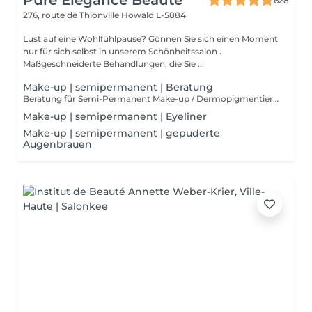
Pure Elégance Beauté
628
276, route de Thionville
Howald L-5884
Lust auf eine Wohlfühlpause? Gönnen Sie sich einen Moment
nur für sich selbst in unserem Schönheitssalon .
Maßgeschneiderte Behandlungen, die Sie ...
Make-up | semipermanent | Beratung
Beratung für Semi-Permanent Make-up / Dermopigmentierung. Semi-permanentes Make-up ist ideal, um unter allen Umständen makellos zu bleiben. Es ist dauerhaft, aber nicht endgültig, im Gegensatz zum Tätowieren. Die Technik ähnelt jedoch der eines gewöhnlichen Tattoos. Über ein spezielles Gerät werden Pigmente in die Epidermis injiziert.
Make-up | semipermanent | Eyeliner
Make-up | semipermanent | gepuderte
Augenbrauen