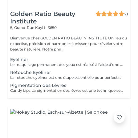
Golden Ratio Beauty
71
Institute
5, Grand-Rue
Kayl L-3650
Bienvenue chez GOLDEN RATIO BEAUTY INSTITUTE Un lieu où
expertise, précision et harmonie s'unissent pour révéler votre
beauté naturelle. Notre phil...
Eyeliner
Le maquillage permanent des yeux est réalisé à l'aide d'une machine spéciale munie d'une aiguille très fine, qui insère le pigment dans les couches superficielles de la peau. Cette technique permet de tracer une ligne fine au ras des cils ou un eyeliner plus visible, selon l'effet souhaité. Résultats : Un regard plus intense et structuré, dès le réveil Un effet de cils plus fournis Un résultat net et durable (1 à 3 ans) Résistant à l'eau, à la chaleur et aux frottements Gain de temps au quotidien, sans maquillage nécessaire Une solution élégante et pratique pour sublimer votre regard durablement.
Retouche Eyeliner
La retouche eyeliner est une étape essentielle pour perfectionner le maquillage permanent réalisé précédemment. Elle permet de raviver la couleur, corriger de légères irrégularités et assurer une tenue harmonieuse et durable du pigment. Pourquoi faire une retouche ? Pour intensifier ou ajuster la forme du tracé Pour uniformiser la couleur après la cicatrisation Pour prolonger la durée et la netteté du résultat Pour entretenir un eyeliner fait il y a plusieurs mois Quand la faire ? 4 à 8 semaines après la première séance Puis, en entretien, tous les 12 à 24 mois selon votre peau et vos attentes La retouche garantit un regard toujours frais, défini et parfaitement soigné. Valable uniquement après une prestation réalisée par notre artiste.
Pigmentation des Lèvres
Candy Lips La pigmentation des lèvres est une technique semi-permanente qui colore et redessine vos lèvres pour un effet naturel et harmonieux. Elle sublime la couleur, corrige le contour, et donne du volume sans maquillage quotidien. À savoir : La procédure peut réactiver le virus de l'herpès chez les personnes sujettes. Une prévention est conseillée avant la séance (traitement antiviral à discuter avec votre médecin). Durée : Le résultat dure environ 1 à 3 ans selon votre type de peau et votre mode de vie. Entretien : Un retouche est recommandée 4 à 6 semaines après la première séance pour un résultat optimal. Un soin qui vous offre beauté durable et gain de temps au quotidien.