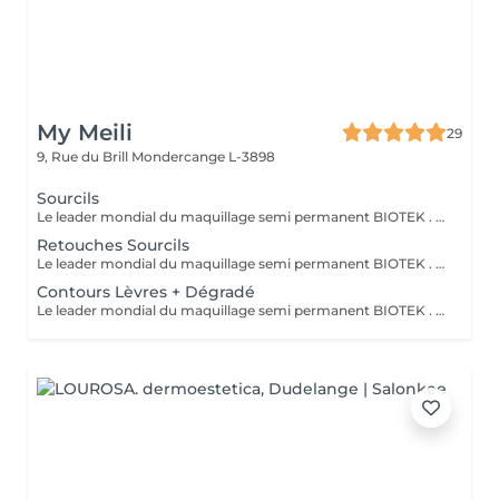
My Meili
29
9, Rue du Brill
Mondercange L-3898
Sourcils
Le leader mondial du maquillage semi permanent BIOTEK . TECHNIQUE sourcils effet ombré poudré très naturel, travailler avec des différentes aiguilles et plusieurs pigments pour réaliser cet effet. 50 à 60% des pigments s'estompent après cicatrisation . Avec une retouche comprise après 1 mois . IMPORTANT: Dans le cas où la prestation du maquillage semi permanent précédente était effectuée par un autre prestataire du service, la prestation chez Mymeili sera facturée au tarif complet. Annulation 48h avant la date du rendez-vous merci
Retouches Sourcils
Le leader mondial du maquillage semi permanent BIOTEK . TECHNIQUE sourcils effet ombré poudré très naturel, travailler avec des différentes aiguilles et plusieurs pigments pour réaliser cet effet. 50 à 60% des pigments s'estompent après cicatrisation . Avec une retouche comprise après 1 mois . IMPORTANT: Dans le cas où la prestation du maquillage semi permanent précédente était effectuée par un autre prestataire du service, la prestation chez Mymeili sera facturée au tarif complet. Annulation 48h avant la date du rendez-vous merci
Contours Lèvres + Dégradé
Le leader mondial du maquillage semi permanent BIOTEK . TECHNIQUE sourcils effet ombré poudré très naturel, travailler avec des différentes aiguilles et plusieurs pigments pour réaliser cet effet. 50 à 60% des pigments s'estompent après cicatrisation . Avec une retouche comprise après 1 mois . IMPORTANT: Dans le cas où la prestation du maquillage semi permanent précédente était effectuée par un autre prestataire du service, la prestation chez Mymeili sera facturée au tarif complet. Annulation 48h avant la date du rendez-vous merci