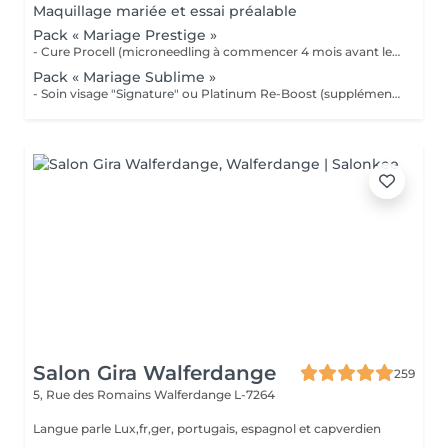
Maquillage mariée et essai préalable
Pack « Mariage Prestige »
- Cure Procell (microneedling à commencer 4 mois avant le jour J) ou cure Soin Signature. - Gommage du corps et massage 1h : 1 semaine avant le jour J - Beauté des mains et beauté des pieds (vernis semi permanent en supplément) : 2 jours avant le jour J - Maquillage Mariée, le jour J + essai à votre convenance - Épilations au choix, 2 jours avant le jour J 1099€ au lieu de 1435€
Pack « Mariage Sublime »
- Soin visage "Signature" ou Platinum Re-Boost (supplément de 25€) - Gommage du corps - Massage détente dos et épaules - Beauté des pieds et vernis simple (semi permanent + 6€) - Beauté des mains et vernis classique (semi permanent + 15€) - Maquillage Mariée + essai préalable - Épilations au choix (cire classique) Forfait à planifier avec votre esthéticienne 599€ au lieu de 728€
Salon Gira Walferdange
259
5, Rue des Romains
Walferdange L-7264
Langue parle Lux,fr,ger, portugais, espagnol et capverdien