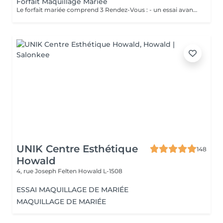
Forfait Maquillage Mariée
Le forfait mariée comprend 3 Rendez-Vous : - un essai avant la prestation du jour J ( Afin de déterminer vos besoins, vos envies, la thématique de cette journée ) - une épilation des sourcils ( Pour ouvrir, & sublimer le regard ) - Maquillage Jour J ( Réalisation du maquillage décidé lors du rendez-vous test )
UNIK Centre Esthétique
148
Howald
4, rue Joseph Felten
Howald L-1508
ESSAI MAQUILLAGE DE MARIÉE
MAQUILLAGE DE MARIÉE