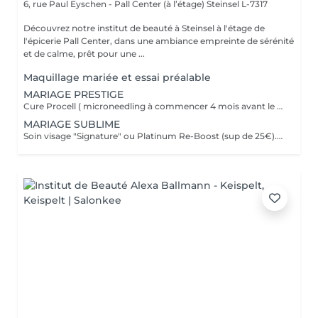
6, rue Paul Eyschen - Pall Center (à l’étage)
Steinsel L-7317
Découvrez notre institut de beauté à Steinsel à l'étage de
l'épicerie Pall Center, dans une ambiance empreinte de sérénité
et de calme, prêt pour une ...
Maquillage mariée et essai préalable
MARIAGE PRESTIGE
Cure Procell ( microneedling à commencer 4 mois avant le jour J) ou cure Soin Signature. Gommage du corps et massage 1h : 1 semaine avant le jour J. Beauté des mains et beauté des pieds ( vernis semi permanent en supplément): 2 jours avant le jour J. Maquillage Mariée, le jour J + essai à votre convenance. Épilations au choix ( jambes entières, maillot intégral, aisselles , visage ou - ), 2 jours avant le jour J. Dates modulables évidemment. 1099€ à la place de 1435€.
MARIAGE SUBLIME
Soin visage "Signature" ou Platinum Re-Boost (sup de 25€). 1 semaine avant le jour J. Gommage du corps. 2 à 3 jours avant le jour J. Massage détente dos et épaules. 1 jour avant le jour J Beauté des pieds+ vernis simple ( semi permanent +6€). 2 jours avant le jour J Beauté des mains+ vernis classique ( semi permanent +15€). 2 à 3 jours avant le jour J Maquillage Mariée + essai. le jour J et l'essai au choix Épilations au choix ( jambes entières, maillot intégral, aisselles , visage ou - ), ( cire classique ). 3 jours avant le jour J Forfait à planifier avec votre esthéticienne, dates modulables évidemment 599€ à la place de 728€