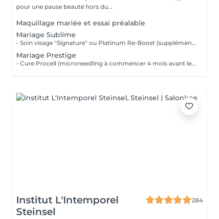
pour une pause beauté hors du...
Maquillage mariée et essai préalable
Mariage Sublime
- Soin visage "Signature" ou Platinum Re-Boost (supplément de 25€) - Gommage du corps - Massage détente dos et épaules - Beauté des pieds et vernis simple (semi permanent +6€) - Beauté des mains et vernis classique (semi permanent +15€) - Maquillage Mariée et essai préalable - Épilations au choix à la cire classique Forfait à planifier avec votre esthéticienne 599€ au lieu de 728€
Mariage Prestige
- Cure Procell (microneedling à commencer 4 mois avant le jour J) ou cure Soin Signature - Gommage du corps et massage 1h : 1 semaine avant le jour J - Beauté des mains et beauté des pieds (vernis semi permanent en supplément): 2 jours avant le jour J - Maquillage Mariée, le jour J et son essai préalable à votre convenance - Épilations au choix, 2 jours avant le jour J 1099€ au lieu de 1435€
Institut L'Intemporel
284
Steinsel