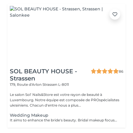
SOL BEAUTY HOUSE -
86
Strassen
179, Route d'Arlon
Strassen L-8011
Le salon Sol' Nails&Store est votre rayon de beauté à
Luxembourg. Notre équipe est composée de PROspécialistes
ukrainiens. Chacun d'entre nous a plus...
Wedding Makeup
It aims to enhance the bride's beauty. Bridal makeup focuses on creating a flawless elegant and timeless look for your special day. It includes: - perfect foundation - correction - eyes makeup - eyebrows - perfect lips