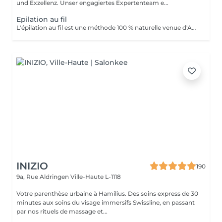
und Exzellenz. Unser engagiertes Expertenteam e...
Epilation au fil
L'épilation au fil est une méthode 100 % naturelle venue d'Asie et du Moyen-Orient. Elle consiste à utiliser un fil de coton torsadé pour retirer le poil à la racine avec une grande précision. Idéale pour les zones sensibles du visage (sourcils, lèvre, menton, joues...), cette technique est douce, hygiénique et adaptée à tous les types de peau, même les plus réactives. Le fil permet de dessiner des lignes nettes et parfaitement définies tout en évitant les irritations souvent causées par la cire ou la pince. * Les avantages: Résultat net et précis Repousse plus lente et plus fine Méthode naturelle, sans produit chimique Moins de risque de poils incarnés Convient aux peaux sensibles
INIZIO
190
9a, Rue Aldringen
Ville-Haute L-1118
Votre parenthèse urbaine à Hamilius. Des soins express de 30
minutes aux soins du visage immersifs Swissline, en passant
par nos rituels de massage et...