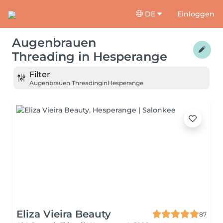
DE
Einloggen
Augenbrauen
Threading
in
Hesperange
Filter
Augenbrauen Threading
in
Hesperange
Eliza Vieira Beauty
87