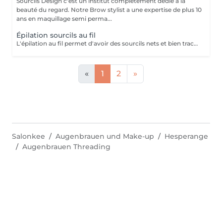
Sourcils Design c'est un institut complètement dédié a la
beauté du regard. Notre Brow stylist a une expertise de plus 10
ans en maquillage semi perma...
Épilation sourcils au fil
L'épilation au fil permet d'avoir des sourcils nets et bien tracés. Avec des sourcils bien dessinés, vous pourrez avoir un regard attrayant et charmant. Pas de poils incarnés Les poils incarnés sont des poils qui poussent sous la peau. Ils ne sont pas esthétiques. Ils peuvent aussi causer des inflammations et des boutons rouges douloureux. Avec l'épilation au fil, vous pouvez dire adieu aux poils incarnés. Vous aurez un résultat efficace et une peau douce. D'un autre côté, cette technique d'épilation évite les poils cassés.
«
1
2
»
Salonkee
Augenbrauen und Make-up
Hesperange
Augenbrauen Threading