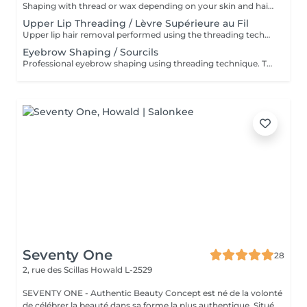
Shaping with thread or wax depending on your skin and hair type. * Restructuration des sourcils au fil ou à la cire selon votre peau et votre pilosité
Upper Lip Threading / Lèvre Supérieure au Fil
Upper lip hair removal performed using the threading technique for precise and gentle results. Ideal for sensitive skin and facial hair removal. Épilation de la lèvre supérieure réalisée à l'aide de la technique au fil pour un résultat précis et en douceur. Idéale pour les peaux sensibles et l'épilation du visage
Eyebrow Shaping / Sourcils
Professional eyebrow shaping using threading technique. The skin is cleansed before the procedure, and a soothing regenerative cream is applied afterwards. Restructuration professionnelle des sourcils au fil. La peau est nettoyée avant la procédure et une crème apaisante et régénérante est appliquée après le soin
Seventy One
28
2, rue des Scillas
Howald L-2529
SEVENTY ONE - Authentic Beauty Concept est né de la volonté
de célébrer la beauté dans sa forme la plus authentique. Situé