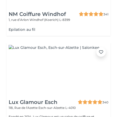
NM Coiffure Windhof
341
1, rue d’Arlon
Windhof (Koerich) L-8399
Epilation au fil
Lux Glamour Esch
340
118, Rue de l'Azette
Esch-sur-Alzette L-4010
Fondé en 2014, Lux Glamour est un salon de coiffure et