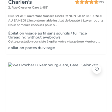
Charlen's
993
2, Rue Glesener
Gare L-1631
NOUVEAU : ouverture tous les lundis !!!! NON STOP DU LUNDI
AU SAMEDI L'incontournable institut de beauté à Luxembourg.
Nous sommes connues pour n...
Épilation visage au fil sans sourcils / full face
threading without eyebrows
Cette prestation consiste à epiler votre visage joue Menton, front et le long des oreilles les sourcils et le cou sont en extra
epilation pattes du visage