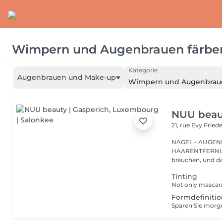
Wimpern und Augenbrauen färbe
Kategorie
Augenbrauen und Make-up
Wimpern und Augenbraue
NUU beaut
21, rue Evy Fried
NÄGEL - AUGEN
HAARENTFERNUNG Gasperich ist für alle, die genau w
brauchen, und da
Tinting
Formdefinitio