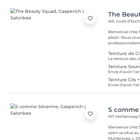
The Beau
145, route d'Esc
Bienvenue chez B
plaisir. Nous vou
professionnalisme
Teinture de Ci
Teinture Sourc
Teinture Cils +
S comme 
147, Mühlenweg
Bienvenue chez S
salon se situe a
Muhlenweg, L-215