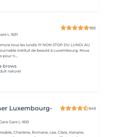
993
are L-1631
ture tous les lundis !!!! NON STOP DU LUNDI AU
pour n...
a brows
duit naturel
her Luxembourg-
849
 Gare
Gare L-1610
nsable, Charlene, Romane, Lea, Clara, Hanane,