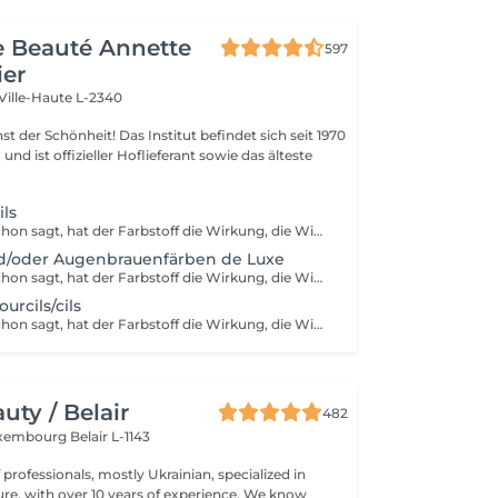
de Beauté Annette
597
ier
Ville-Haute L-2340
 Das Institut befindet sich seit 1970
nd ist offizieller Hoflieferant sowie das älteste
ils
Wie der Name schon sagt, hat der Farbstoff die Wirkung, die Wimpern oder Augenbrauen zu färben und sie sehr leicht zu beschichten. Ideal für Menschen mit hellen Wimpern oder Augenbrauen, die dunklere Wimpern oder Augenbrauen (schwarz, braun, braun usw.) mit oder ohne Wimperntusche wünschen.
/oder Augenbrauenfärben de Luxe
Wie der Name schon sagt, hat der Farbstoff die Wirkung, die Wimpern oder Augenbrauen zu färben und sie sehr leicht zu beschichten. Ideal für Menschen mit hellen Wimpern oder Augenbrauen, die dunklere Wimpern oder Augenbrauen (schwarz, braun, braun usw.) mit oder ohne Wimperntusche wünschen. Wimpern-und Augenbrauenfärben mit Augen-Gelpads zum Auflegen auf die Augenpartie gegen Fältchen oder Augenringe und Schwellungen. Die Inhaltsstoffe haben eine entschlackende und feuchtigkeitsspendende Wirkung und besitzen die Eigenschaft, Stauungen vorzubeugen.
urcils/cils
Wie der Name schon sagt, hat der Farbstoff die Wirkung, die Wimpern oder Augenbrauen zu färben und sie sehr leicht zu beschichten. Ideal für Menschen mit hellen Wimpern oder Augenbrauen, die dunklere Wimpern oder Augenbrauen (schwarz, braun, braun usw.) mit oder ohne Wimperntusche wünschen.
ty / Belair
482
xembourg Belair L-1143
professionals, mostly Ukrainian, specialized in
 with over 10 years of experience. We know