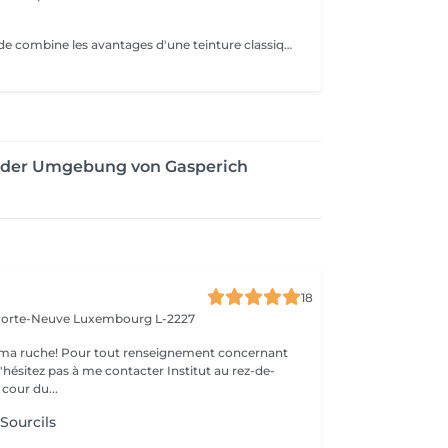
La teinture hybride combine les avantages d'une teinture classique et du henné, offrant une couleur qui dure jusqu'à 6 semaines. Enrichie en ingrédients nourrissants tels que l'aloé vera, l'huile d'amande et la cire d'abeille.
 der Umgebung von Gasperich
18
 Porte-Neuve
Luxembourg L-2227
ma ruche! Pour tout renseignement concernant
z pas à me contacter Institut au rez-de-
cour du...
 Sourcils