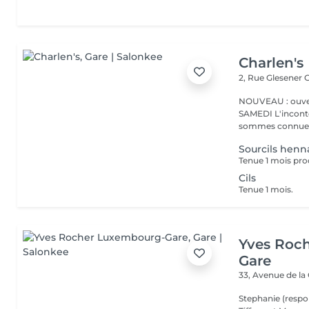
Charlen's
2, Rue Glesener
G
NOUVEAU : ouver
SAMEDI L'incontournable institut de beauté à Luxembourg. Nous
sommes connues 
Sourcils henn
Tenue 1 mois pro
Cils
Tenue 1 mois.
Yves Roc
Gare
33, Avenue de la
Stephanie (respo