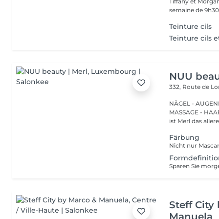
Tiffany et Morgan
semaine de 9h30 
Teinture cils
Teinture cils e
NUU beaut
332, Route de 
NÄGEL - AUGEN
MASSAGE - HAARENTFERNUNG Hier
ist Merl das aller
Färbung
Formdefinitio
Steff Cit
Manuela