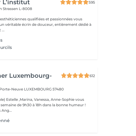
L’institut
595
on
Strassen L-8008
 esthéticiennes qualifiées et passionnées vous
 un véritable écrin de douceur, entièrement dédié à
...
ls
urcils
her Luxembourg-
612
a Porte-Neuve
LUXEMBOURG 57480
le) Estelle ,Marina, Vanessa, Anne-Sophie vous
la semaine de 9h30 à 18h dans la bonne humeur !
 Ang...
Henné