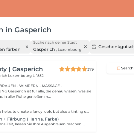
n
in
Gasperich
Suche nach deiner Stadt
Geschenkgutsc
n färben
Gasperich
,
Luxembourg
y | Gasperich
Search
379
erich
Luxembourg L-1552
BRAUEN - WIMPERN - MASSAGE -
issen, was sie
s in aller Ruhe genießen m...
Not only mascara helps to create a fancy look, but also a tinting of your lashes! How is the lash tinting done? - lashes are washed - eye cream is applied - the tape and patches are applied - tinting - the tape and patches are removed Age restrictions: recommended to do from 14 years. Post procedure recommendations: do not wet eyelashes 24 hours after the procedure. Frequency: once in 2-3 weeks.
n + Färbung (Henna, Farbe)
Sparen Sie morgens Zeit, lassen Sie Ihre Augenbrauen machen! Wie wird die Formgebung und das Färben durchgeführt? - Beratung (um die perfekte Form und Farbe zu besprechen) - Vorbereitung (Augenbrauen werden gewaschen und markiert) - wachsen (Überschüssige Haare werden mit Wachs entfernt) - zupfen (Überschüssige Haare werden mit einer Pinzette entfernt) - färben (Farbe oder Henna wird aufgetragen) - Überschüssige Farbe wird entfernt - Antiseptikum und Creme werden aufgetragen Altersbeschränkungen: empfohlenes Mindestalter ab 14 Jahren. Empfehlungen nach dem Eingriff: die Augenbrauen 12 Stunden lang nicht waschen und kein Make-up auftragen. Frequenz: einmal in 3-4 Wochen.