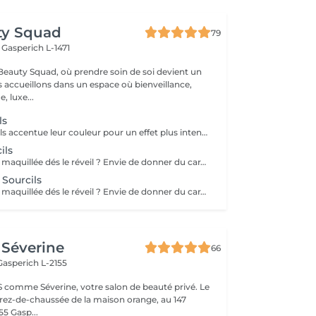
ty Squad
79
h
Gasperich L-1471
eauty Squad, où prendre soin de soi devient un
s accueillons dans un espace où bienveillance,
, luxe...
ls
La teinture des cils accentue leur couleur pour un effet plus intense et une meilleure définition, sans maquillage. Elle est idéale pour foncer des poils clairs ou uniformiser une teinte irrégulière. Chez Beauty Squad : - Produits testés dermatologiquement et conformes aux normes CE. - Prestation rapide et sans douleur pour un regard sublimé immédiatement. Osez un regard plus intense et profond !
ils
Envie d'avoir l'air maquillée dés le réveil ? Envie de donner du caractère, de l'intensité à votre regard ? Envie d'un visage plus expressif ? Afin de mettre en valeur vos sourcils naturels sans make up, optez pour la teinture ! La teinture donne un effet profond, fourni et plus intense. Elle est résistante à l'eau et dure jusqu'à 6 semaines. Elle ajoute brillance et éclat ; elle couvre les éventuels sourcils grisonnants. Les yeux sont plus expressifs même sans maquillage
 Sourcils
Envie d'avoir l'air maquillée dés le réveil ? Envie de donner du caractère, de l'intensité à votre regard ? Envie d'un visage plus expressif ? Afin de mettre en valeur vos cils et vos sourcils naturels sans make up, optez pour la teinture ! La teinture donne un effet profond, fourni et plus intense. Elle est résistante à l'eau et dure jusqu'à 6 semaines. Elle ajoute brillance et éclat ; elle couvre les éventuels cils et sourcils grisonnants. Les yeux sont plus expressifs même sans maquillage
Séverine
66
Gasperich L-2155
 comme Séverine, votre salon de beauté privé. Le
u rez-de-chaussée de la maison orange, au 147
5 Gasp...