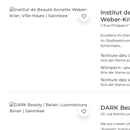
Institut 
Weber-Kr
1, Rue Philippe II
Exzellenz im Dienst der Schönheit!
im Stadtzentrum u
Schönheits...
Teinture des c
Wimpern- und
Teinture des so
DARK Beau
42, rue Astrid
Lu
We are a team of 
"Russian" manicure,