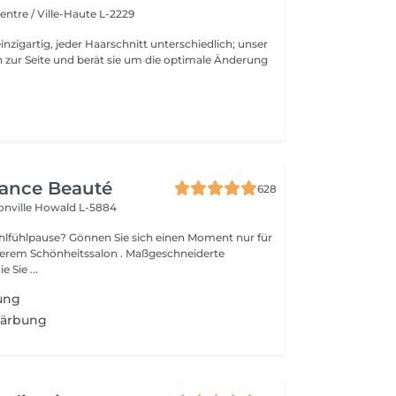
entre / Ville-Haute L-2229
inzigartig, jeder Haarschnitt unterschiedlich; unser
 zur Seite und berät sie um die optimale Änderung
gance Beauté
628
onville
Howald L-5884
Sie sich einen Moment nur für
Schönheitssalon . Maßgeschneiderte
 Sie ...
ung
färbung