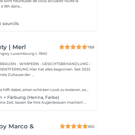
e sont heureuses de vous accueillir toute la
à 18h dans...
t sourcils
y | Merl
788
Longwy
Luxembourg L-1940
BRAUEN - WIMPERN - GESICHTSBEHANDLUNG -
 hat alles begonnen. Seit 2022
erste Zuhause der ...
Nicht nur Mascara hilft dabei, einen schicken Look zu kreieren, sondern auch das Färben Ihrer Wimpern! Wie wird das Wimpern färben durchgeführt? - Wimpern werden gewaschen - Augencreme wird aufgetragen - Klebeband und die Patches werden aufgetragen - färben - Klebeband und die Patches werden entfernt Altersbeschränkungen: empfohlenes Mindestalter ab 14 Jahren. Empfehlungen nach dem Eingriff: die Wimpern 24 Stunden nach dem Eingriff nicht nass machen. Frequenz: einmal in 2-3 Wochen.
n + Färbung (Henna, Farbe)
Sparen Sie morgens Zeit, lassen Sie Ihre Augenbrauen machen! Wie wird die Formgebung und das Färben durchgeführt? - Beratung (um die perfekte Form und Farbe zu besprechen) - Vorbereitung (Augenbrauen werden gewaschen und markiert) - wachsen (Überschüssige Haare werden mit Wachs entfernt) - zupfen (Überschüssige Haare werden mit einer Pinzette entfernt) - färben (Farbe oder Henna wird aufgetragen) - Überschüssige Farbe wird entfernt - Antiseptikum und Creme werden aufgetragen Altersbeschränkungen: empfohlenes Mindestalter ab 14 Jahren. Empfehlungen nach dem Eingriff: die Augenbrauen 12 Stunden lang nicht waschen und kein Make-up auftragen. Frequenz: einmal in 3-4 Wochen.
y by Marco &
655