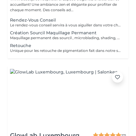
accueillant! Une ambiance zen et élégante pour profiter de
chaque moment. Des conseils ad...
Rendez-Vous Conseil
Le rendez-vous conseil servira à vous aiguiller dans votre choix, confirmer vos souhaits et vous accompagner dans cette démarche, notamment sur le maquillage permanent.
Création Sourcil Maquillage Permanent
Maquillage permanent des sourcil , microblading, shading, powder ou mixte . Avant de prendre cette prestation il est impératif de prendre un rdv conseil .
Retouche
Unique pour les retouche de pigmentation fait dans notre shop Wink. Pour les service exécuter dans un autre institut prendre un rdv conseille.
GlowLab Luxembourg
171