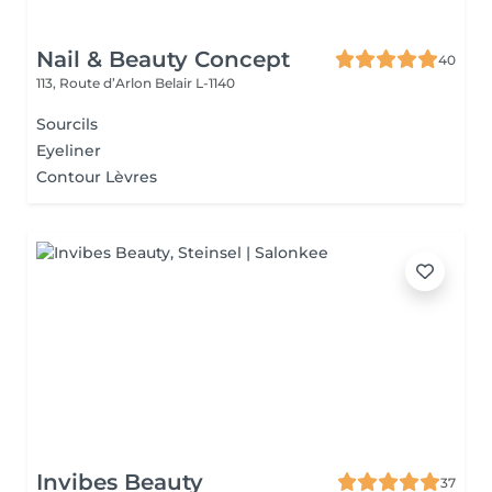
Nail & Beauty Concept
40
113, Route d’Arlon
Belair L-1140
Sourcils
Eyeliner
Contour Lèvres
Invibes Beauty
37