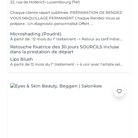
22, rue de Hollerich
Luxembourg 1740
Chaque cliente repart sublimée. PRÉPARATION DE RENDEZ-
VOUS MAQUILLAGE PERMANENT Chaque Rendez-Vous se
prépare : Un diagnostic personnalisé Offert ...
Microshading (Poudré)
À partir de : 12 mois du 1º traitement -> Retour au tarif initial (à voir avec l'artiste selon chaque cas). Chaque cliente repart sublimée: La micropigmentation des sourcils MicroShading est une technique innovante qui permet de recréer des sourcils naturels et réalistes. Nos experts artistiques utilisent des pigments spéciaux pour créer subtilement des micro-points pour les sourcils en MicroShading, donnant l'illusion d'un effet de couleur harmonieuse pour les sourcils avec la technique du MicroShading poudré. Ces méthodes révolutionnaires sont non invasives et offre des résultats impressionnants. Découvrez la micropigmentation MicroShading des sourcils à Luxembourg-gare avec Diana.
Retouche fixatrice des 30 jours SOURCILS incluse
dans la prestation de départ
Lips Blush
A partir de 12 mois du 1" traitement -> à voir avec l'artiste selon chaque cas. Chaque cliente repart sublimée: La micropigmentation des lèvres est une technique innovante qui permet de recréer des lèvres naturelles et réalistes. Nos experts artistiques utilisent des pigments spéciaux pour créer subtilement des micro-points pour les lèvres, donnant l'illusion d'un effet de couleur harmonieuse pour les lèvres avec la technique du MicroShading poudré. Ces méthodes révolutionnaires sont non invasives et offre des résultats impressionnants. Découvrez la micropigmentation des lèvres à Luxembourg-gare avec Diana.