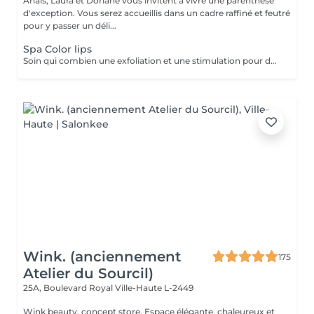
Anais, Laura et Doriane vous invitent à vivre une parenthèse
d'exception. Vous serez accueillis dans un cadre raffiné et feutré
pour y passer un déli...
Spa Color lips
Soin qui combien une exfoliation et une stimulation pour des lèvres douces et hydratées durant 10 jours. Plus souvent connu sous le non de Henna Lips, cette technique hydrate et pigmente les lèvres SANS utilisation d'aiguilles. Des lèvres traités, douces, lisses et repulpés sans douleur avec un effet Lip Sticks longue durée (de 12 à 72h). Avec un bon entretien survient une pigmentation progressive pour des lèvres gourmandes dès le réveil.
Wink. (anciennement
175
Atelier du Sourcil)
25A, Boulevard Royal
Ville-Haute L-2449
Wink beauty, concept store. Espace élégante, chaleureux et