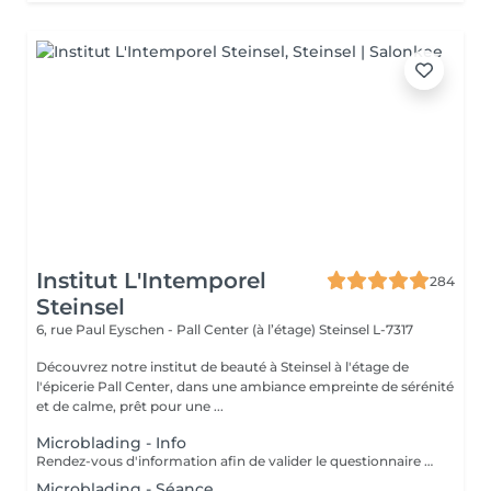
Institut L'Intemporel
284
Steinsel
6, rue Paul Eyschen - Pall Center (à l’étage)
Steinsel L-7317
Découvrez notre institut de beauté à Steinsel à l'étage de
l'épicerie Pall Center, dans une ambiance empreinte de sérénité
et de calme, prêt pour une ...
Microblading - Info
Rendez-vous d'information afin de valider le questionnaire médical et les contre-indications, validation de la couleur et de la forme des sourcils, réponses aux éventuelles interrogations. L'acompte sera restitué entièrement lors de votre venue, si vous n'annulez pas il sera conservé.
Microblading - Séance