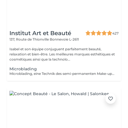
Institut Art et Beauté
427
137, Route de Thionville
Bonnevoie L-2611
Isabel et son équipe conjuguent parfaitement beauté,
relaxation et bien-être. Les meilleures marques esthétiques et
cosmétiques ainsi que la technolo...
Microblading
Microblading, eine Technik des semi-permanenten Make-ups, die Ihren Augenbrauen durch eine Haar-für-Haar-Zeichnung wieder Form, Dichte und Definition verleiht mit einem ultra-natürlichen Ergebnis. Ideal, wenn Ihre Augenbrauen zu dünn, wenig dicht oder unregelmäßig sind. Microblading sorgt für einen strukturierten und harmonischen Blick ganz ohne tägliches Make-up. Sanfte und präzise Technik, hautschonend. Hochwertige Pigmente für ein dauerhaftes Ergebnis. Individuelle Beratung vor jeder Sitzung. Haltbarkeit: 12 bis 18 Monate. Gönnen Sie sich perfekte und elegante Augenbrauen jeden Tag.