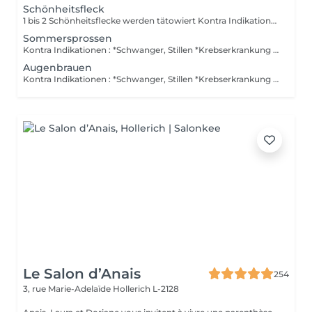
Schönheitsfleck
1 bis 2 Schönheitsflecke werden tätowiert Kontra Indikationen : *Schwanger, Stillen *Krebserkrankung *Blutverdünnungsmittel Keine Nachbehandlung im Preis inbegriffen. Kein Alkohol am vorigem Tag. Post Behandlung : *1Woche eine Creme auftragen, welche sie bei uns kaufen.
Sommersprossen
Kontra Indikationen : *Schwanger, Stillen *Krebserkrankung *Blutverdünnungsmittel Keine Nachbehandlung im Preis inbegriffen. Kein Alkohol am vorigem Tag. Post Behandlung : *1Woche eine Creme auftragen, welche sie bei uns kaufen.
Augenbrauen
Kontra Indikationen : *Schwanger, Stillen *Krebserkrankung *Blutverdünnungsmittel Kein Alkohol am vorigem Tag. Es ist keine Auffüllung im Pries inbegriffen. Wenn Sie eine lokale Anestesie wollen, müssen Sie eine ärtzliche Verschreibung ( Gesetz verlangt dies ) vorlegen um Allergien/Reaktionen zu vermeiden. Die Creme müssen Sie sich selbst in der Apotke besorgen. Post Behandlung : *1Woche eine Creme auftragen, welche sie bei uns kaufen.
Le Salon d’Anais
254
3, rue Marie-Adelaïde
Hollerich L-2128