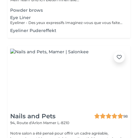
Powder brows
Eye Liner
Eyeliner - Des yeux expressifs Imaginez-vous que vous faites du sport, que vous allez vous baigner ou au sauna et que votre Eyeliner ne s'efface pas, ne coule pas plus jamais. Vos cils paraissent plus fournis et vos yeux sont plus expressifs grâce à un Eyeliner fin. L'Eyeliner est aussi la solution parfaite si vous portez des lentilles ou si vous avez des problèmes de vue ou bien si vous voulez tout simplement gagner du temps. Vous avez le choix entre un Eyeliner très fin et discret et un Eyeliner décoratif, tout comme vous le souhaitez. Dans tous les cas l'Eyeliner mettra vos yeux en valeur.
Eyeliner Pudereffekt
Nails and Pets
98
94, Route d'Arlon
Mamer L-8210
Notre salon a été pensé pour offrir un cadre agréable,