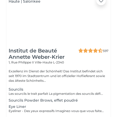
Institut de Beauté
597
Annette Weber-Krier
1, Rue Philippe II
Ville-Haute L-2340
Exzellenz im Dienst der Schönheit! Das Institut befindet sich
seit 1970 im Stadtzentrum und ist offizieller Hoflieferant sowie
das älteste Schönheits...
Sourcils
Les sourcils le trait parfait La pigmentation des sourcils définit les traits de votre visage en créant un cadre optique. Le tracé du sourcil exprime votre état d'âme et peut même vous donner un aspect plus jeune. Mais les sourcils peuvent aussi pousser de manière très irrégulière jusqu'à ne plus pousser du tout. Dans ce cas le maquillage permanent est la solution idéale. On choisira une couleur qui vous correspond, ensuite on vous fera un dessin des sourcils au crayon. Quand on aura obtenu le résultat parfait, nous allons commencer à pigmenter des poils très fins. A partir de ce jour vous allez vous réveiller tous les matins avec des sourcils parfaits.
Sourcils Powder Brows, effet poudré
Eye Liner
Eyeliner - Des yeux expressifs Imaginez-vous que vous faites du sport, que vous allez vous baigner ou au sauna et que votre Eyeliner ne s'efface pas, ne coule pas plus jamais. Vos cils paraissent plus fournis et vos yeux sont plus expressifs grâce à un Eyeliner fin. L'Eyeliner est aussi la solution parfaite si vous portez des lentilles ou si vous avez des problèmes de vue ou bien si vous voulez tout simplement gagner du temps. Vous avez le choix entre un Eyeliner très fin et discret et un Eyeliner décoratif, tout comme vous le souhaitez. Dans tous les cas l'Eyeliner mettra vos yeux en valeur.