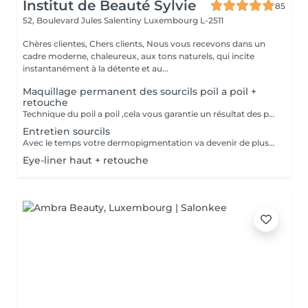
Institut de Beauté Sylvie
85
52, Boulevard Jules Salentiny
Luxembourg L-2511
Chères clientes, Chers clients, Nous vous recevons dans un
cadre moderne, chaleureux, aux tons naturels, qui incite
instantanément à la détente et au...
Maquillage permanent des sourcils poil a poil +
retouche
Technique du poil a poil ,cela vous garantie un résultat des plus naturel. prévoir une retouche le mois suivant.
Entretien sourcils
Avec le temps votre dermopigmentation va devenir de plus en plus clair ,pour le retrouver comme au premier jour cette petite retouche sera nécessaire.
Eye-liner haut + retouche