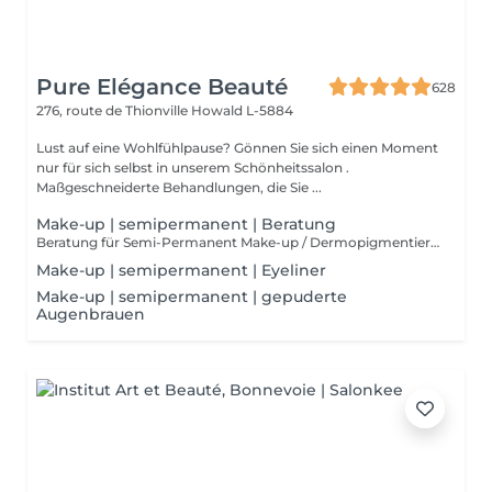
Pure Elégance Beauté
628
276, route de Thionville
Howald L-5884
Lust auf eine Wohlfühlpause? Gönnen Sie sich einen Moment
nur für sich selbst in unserem Schönheitssalon .
Maßgeschneiderte Behandlungen, die Sie ...
Make-up | semipermanent | Beratung
Beratung für Semi-Permanent Make-up / Dermopigmentierung. Semi-permanentes Make-up ist ideal, um unter allen Umständen makellos zu bleiben. Es ist dauerhaft, aber nicht endgültig, im Gegensatz zum Tätowieren. Die Technik ähnelt jedoch der eines gewöhnlichen Tattoos. Über ein spezielles Gerät werden Pigmente in die Epidermis injiziert.
Make-up | semipermanent | Eyeliner
Make-up | semipermanent | gepuderte
Augenbrauen