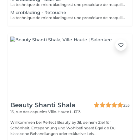
La technique de microblading est une procédure de maquillage semi permanent réalisé entièrement à la main à l'aide d'un "stylo" muni de micro-aiguilles. La praticienne dessine poil à poil l'ensemble du sourcil afin de redonner au regard toute son intensité et sa ligne naturelle. Cette technique permet de redessiner entièrement un sourcil soit de combler les éventuels trous. Un résultat des plus naturel grâce à la finesse de la lame et donc au dessin de chaque poil. Effet trompe l'il garanti! POSSIBILITES DE RDV A STEINFORT OU OBERPALLEN
Microblading - Retouche
La technique de microblading est une procédure de maquillage semi-permanent réalisé entièrement à la main à l'aide d'un "stylo" muni de micro-aiguilles. La praticienne dessine poil à poil l'ensemble du sourcil afin de redonner au regard toute son intensité et sa ligne naturelle. Cette technique permet de redessiner entièrement un sourcil soit de combler les éventuels trous. Un résultat des plus naturel grâce à la finesse de la lame et donc au dessin de chaque poil. Effet trompe l'oeil garanti!
Beauty Shanti Shala
253
15, rue des capucins
Ville-Haute L-1313
Willkommen bei Perfect Beauty by Jil, deinem Ziel für
Schönheit, Entspannung und Wohlbefinden! Egal ob Du
klassische Behandlungen oder exklusive Leis...