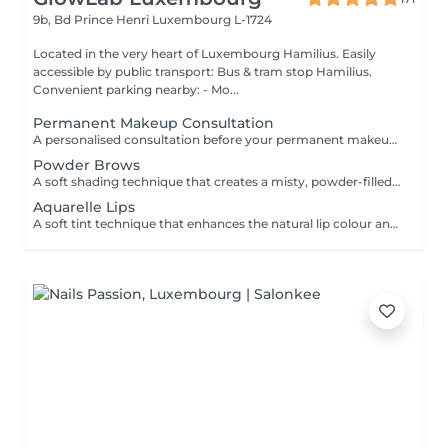
9b, Bd Prince Henri
Luxembourg L-1724
Located in the very heart of Luxembourg Hamilius. Easily
accessible by public transport: Bus & tram stop Hamilius.
Convenient parking nearby: - Mo...
Permanent Makeup Consultation
A personalised consultation before your permanent makeup procedure, focused on creating a precise and natural result tailored to your features. We assess facial proportions, skin type, and desired outcome, and define the ideal shape and pigment to ensure a refined, balanced look. WHAT IS INCLUDED: - Face analysis and aesthetic assessment - Shape design and correction - Pigment selection - Procedure and healing guidance IMPORTANT: Complimentary consultation. Can be performed on the same day as the procedure.
Powder Brows
A soft shading technique that creates a misty, powder-filled effect, similar to lightly filled-in brows. Enhances shape, adds density, and delivers a clean, well-defined yet natural look. DURATION & MAINTENANCE: - Results last approximately 1-2 years, depending on skin type and lifestyle - A Touch-Up Session is required after 4-6 weeks to refine the shape and colour - Annual refresh is recommended to maintain optimal results BENEFITS: - Soft, natural definition - Fuller-looking brows - Long-lasting result - Low-maintenance routine INDICATIONS: - Sparse or uneven brows - Lack of definition - Desire for a soft makeup effect CONTRAINDICATIONS: - Pregnancy and breastfeeding - Active skin conditions - Open wounds in the area - Blood clotting disorders POST-CARE: - Avoid water and sweating for several days - Do not touch or pick the area - Apply recommended healing products - Avoid sun exposure during healing.
Aquarelle Lips
A soft tint technique that enhances the natural lip colour and shape with a sheer, translucent finish. Creates a fresh, hydrated, and naturally defined look. DURATION & MAINTENANCE: - Results last approximately 2-3 years - A Touch-Up Session is required after 4-6 weeks - Annual refresh is recommended BENEFITS: - Natural colour enhancement - Improved lip symmetry - Fresh, hydrated appearance - Long-lasting result INDICATIONS: - Pale or uneven lip colour - Lack of definition - Desire for natural enhancement CONTRAINDICATIONS: - Active herpes or infections - Pregnancy and breastfeeding - Irritation or damaged skin PRE-TREATMENT RECOMMENDATIONS: - It is recommended to take antiviral medication for 3 days prior to the procedure if prone to cold sores (herpes) - Avoid alcohol and blood-thinning medications 24-48 hours before treatment - Avoid lip irritation or aggressive treatments before the session POST-CARE: - Keep lips moisturised - Avoid spicy and hot foods - Do not peel the skin - Use SPF after healing