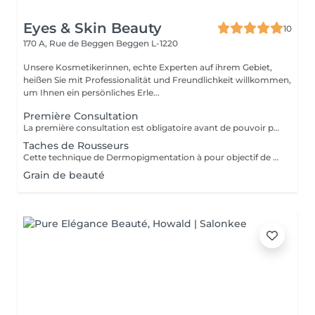
Eyes & Skin Beauty
10
170 A, Rue de Beggen
Beggen L-1220
Unsere Kosmetikerinnen, echte Experten auf ihrem Gebiet,
heißen Sie mit Professionalität und Freundlichkeit willkommen,
um Ihnen ein persönliches Erle...
Première Consultation
La première consultation est obligatoire avant de pouvoir prendre un rendez-vous pour la dermo-pigmentation.
Taches de Rousseurs
Cette technique de Dermopigmentation à pour objectif de donner l'illusion d'avoir de vraies tâches de rousseur dans le but de rehausser le teint, accentuer celles qui sont déja existantes et faire ressortir les pommettes. Elles donnent une effet « bonne mine » instantanément. Elles restent un minimum de 3 à 5 ans et commencent à disparaitre à partir de 3 ans. Elles ne présentent aucun risque car elles se pattinent très bien avec le temps et ne nécessitent pas forcément de retouche.
Grain de beauté