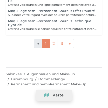
Poil
Offrez à vos sourcils une ligne parfaitement dessinée avec un rendu ultra naturel. La technique poil à poil permet de recréer chaque poil avec finesse pour un effet réaliste, idéal pour combler les zones clairsemées et structurer le regard en douceur. Résultat longue durée, harmonieux et adapté à la morphologie de votre visage, pour des sourcils impeccables au quotidien, sans maquillage.
Maquillage semi-Permanent Sourcils Effet Poudré
Sublimez votre regard avec des sourcils parfaitement définis et intensifiés. La technique effet poudré offre un rendu maquillé, doux et uniforme, similaire à un effet crayon ou ombré. Idéale pour structurer le regard et apporter plus de densité tout en restant élégant. Résultat longue durée, soigné et adapté à votre visage, pour des sourcils impeccables jour après jour sans effort.
Maquillage semi-Permanent Sourcils Technique
Hybride
Offrez à vos sourcils le parfait équilibre entre naturel et intensité. La technique hybride combine le poil à poil et l'effet poudré pour un rendu à la fois réaliste et structuré. Idéale pour combler les zones clairsemées tout en apportant de la densité et une finition légèrement maquillée. Résultat longue durée, harmonieux et personnalisé, pour des sourcils sublimés au quotidien sans effort.
«
1
2
3
»
Salonkee
Augenbrauen und Make-up
Luxembourg
Dommeldange
Permanent und Semi-Permanent Make-Up
Karte