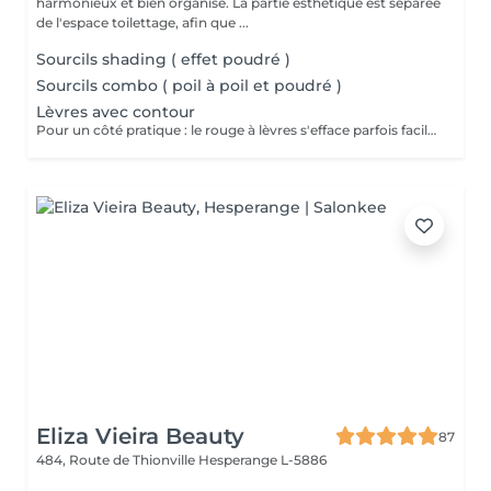
harmonieux et bien organisé. La partie esthétique est séparée
de l'espace toilettage, afin que ...
Sourcils shading ( effet poudré )
Sourcils combo ( poil à poil et poudré )
Lèvres avec contour
Pour un côté pratique : le rouge à lèvres s'efface parfois facilement ou laisse des traces. Pour un côté esthétique (lèvres trop fines, asymétriques etc...) : Le maquillage permanent vous permettra de remodeler vos lèvres. Le maquillage permanent vous permet de dessiner le contour des lèvres ou de faire un remplissage. Ce dernier n'a pas pour but de vous donner l'effet d'un rouge à lèvres mais plutôt de leur redonner une coloration naturelle et du volume.
Eliza Vieira Beauty
87
484, Route de Thionville
Hesperange L-5886