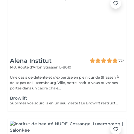
Alena Institut
332
148, Route d'Arlon
Strassen L-8010
Une oasis de détente et d'expertise en plein cur de Strassen À
deux pas de Luxembourg-Ville, notre institut vous ouvre ses
portes dans un cadre chale...
Browlift
Sublimez vos sourcils en un seul geste ! Le Browlift restructure et redessine vos sourcils pour un effet lifté, naturel et harmonieux. Le soin Bo Repaire nourrit et fortifie vos poils, tandis que la teinture apporte intensité et uniformité pour un résultat éclatant. Prestation rapide et efficace en seulement 45 minutes pour des sourcils parfaitement définis, soignés et irrésistibles !