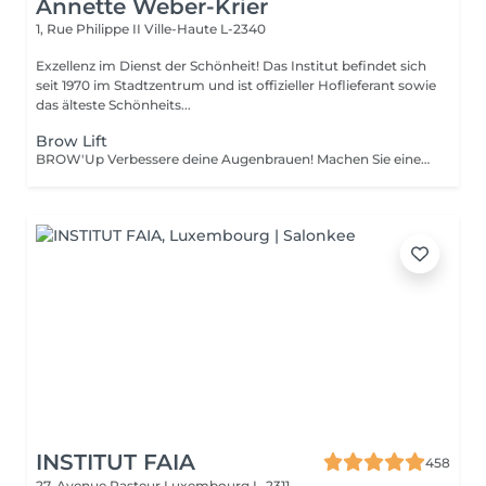
Annette Weber-Krier
1, Rue Philippe II
Ville-Haute L-2340
Exzellenz im Dienst der Schönheit! Das Institut befindet sich
seit 1970 im Stadtzentrum und ist offizieller Hoflieferant sowie
das älteste Schönheits...
Brow Lift
BROW'Up Verbessere deine Augenbrauen! Machen Sie einen trendigen Look! Schauen Sie sich diesen neuesten Trend an! Das Prinzip besteht darin, die Bewegung Ihrer Haare dauerhaft (+/- 6 Wochen) zu verändern, indem Sie sie nach oben heben und / oder in ihrer natürlichen Bewegung. Warum ? Die Augenbrauen sind offener, dichter und öffnen die Augen erheblich. Das von den größten Maskenbildnern weit verbreitete Styling der Augenbrauen nach oben hat einen echten Einfluss auf die Augen, die angehoben und verstärkt zu sein scheinen. Auch in Lateinamerika und Asien weit verbreitet, da die Haare nach unten fallen. Diese Technik ermöglicht es ihnen, diszipliniert zu werden, um eine harmonische Linie zu erhalten. Sehr nützlich auch für Augenbrauen, die sich kräuseln, schlechte Falten nehmen oder zu lang sind. Ziel ist es, sie in die bestmögliche Richtung zu lenken. Meine Herren, diese Technik eignet sich möglicherweise auch für Sie, um Volumen zu disziplinieren! Erhabene Ehe mit 3D / HD Brow Dye
INSTITUT FAIA
458
27, Avenue Pasteur
Luxembourg L-2311