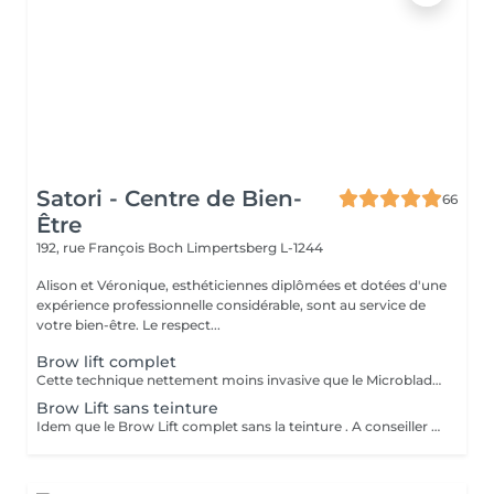
Satori - Centre de Bien-
66
Être
192, rue François Boch
Limpertsberg L-1244
Alison et Véronique, esthéticiennes diplômées et dotées d'une
expérience professionnelle considérable, sont au service de
votre bien-être. Le respect...
Brow lift complet
Cette technique nettement moins invasive que le Microblading, va révéler tout le potentiel de vos sourcils. Ceux ci sont brossés , lissés et soulevés dans la forme souhaitée. Application d'un soin protecteur et nourrissant. Ils sont ensuite fixés a l'aide d'une lotion fixante et colorés avec une teinture . Effets visibles jusqu'à 6 semaines .
Brow Lift sans teinture
Idem que le Brow Lift complet sans la teinture . A conseiller à celles et ceux qui ont naturellement leurs sourcils bien fournis .