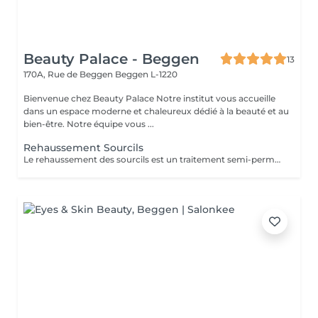
Beauty Palace - Beggen
13
170A, Rue de Beggen
Beggen L-1220
Bienvenue chez Beauty Palace Notre institut vous accueille
dans un espace moderne et chaleureux dédié à la beauté et au
bien-être. Notre équipe vous ...
Rehaussement Sourcils
Le rehaussement des sourcils est un traitement semi-permanent qui donne un effet lifté. Les 24-48 premières heures sont cruciales. Voici les recommandations à suivre après la prestation pour optimiser les résultats et la tenue: -Evitez l'eau, la vapeur, l'humidité et la chaleur excessive (pas de douche chaude, sauna, hammam) -Ne frottez pas vos sourcils et ne dormez pas le visage écrasé contre l'oreiller -Pas de maquillage sur la zone (fond de teint) pendant 24 à 48h -Évitez les produits gras ou huileux qui peuvent réduire la durée du rehaussement -Hydratez vos sourcils avec un sérum adapté pour prolonger l'effet En respectant ces conseils, le rehaussement durera entre 4 à 6 semaines avec un effet optimal.