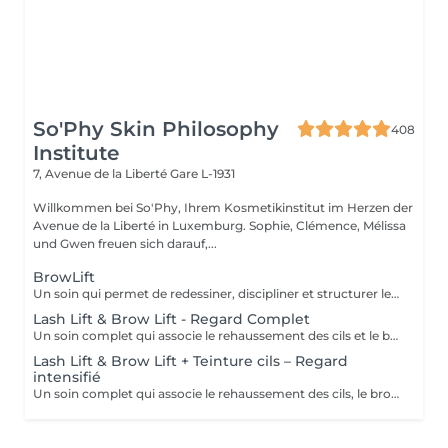
So'Phy Skin Philosophy
408
Institute
7, Avenue de la Liberté
Gare L-1931
Willkommen bei So'Phy, Ihrem Kosmetikinstitut im Herzen der
Avenue de la Liberté in Luxemburg. Sophie, Clémence, Mélissa
und Gwen freuen sich darauf,...
BrowLift
Un soin qui permet de redessiner, discipliner et structurer les sourcils pour un résultat net, harmonieux et naturellement sublimé. Le brow lift vient repositionner les poils afin de donner un effet plus fourni, mieux défini et parfaitement maîtrisé. Une teinture est incluse afin d'intensifier la couleur et d'apporter plus de profondeur au regard, tout en conservant un rendu naturel et élégant. Les sourcils sont restructurés, le regard est encadré et les traits du visage sont mis en valeur au quotidien.
Lash Lift & Brow Lift - Regard Complet
Un soin complet qui associe le rehaussement des cils et le brow lift pour sublimer l’ensemble du regard. Les cils sont liftés dès la racine pour apporter longueur visuelle et ouverture du regard, tandis que les sourcils sont restructurés, disciplinés et redessinés pour un résultat net et harmonieux. Le regard est intensifié, mieux encadré et naturellement mis en valeur. Une solution idéale pour un effet soigné, élégant et durable, sans maquillage au quotidien.
Lash Lift & Brow Lift + Teinture cils – Regard
intensifié
Un soin complet qui associe le rehaussement des cils, le brow lift et la teinture des cils pour un regard encore plus intense et défini. Les cils sont liftés et teintés pour un effet plus profond et visible, tandis que les sourcils sont restructurés et disciplinés pour encadrer parfaitement le regard. Le contraste est renforcé, le regard est plus marqué tout en conservant un rendu naturel et élégant. Idéal pour celles et ceux qui souhaitent un résultat plus soutenu sans maquillage.