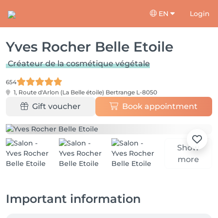
EN
Login
Yves Rocher Belle Etoile
Créateur de la cosmétique végétale
654
1, Route d'Arlon (La Belle étoile)
Bertrange L-8050
Gift voucher
Book appointment
Show
more
Important information