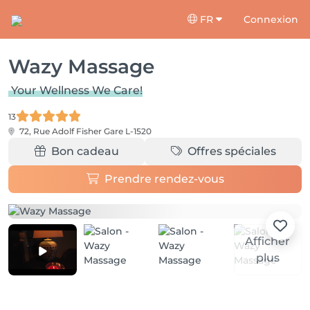
FR
Connexion
Wazy Massage
Your Wellness We Care!
13
72, Rue Adolf Fisher
Gare L-1520
Bon cadeau
Offres spéciales
Prendre rendez-vous
Afficher
plus